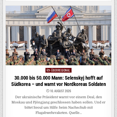
DER
RHEIN
BALD
NICHT
MEHR
DURCHGÄNGIG
BEFAHRBAR?
ÜBERREGIONAL
Posted
in
30.000 bis 50.000 Mann: Selenskyj hofft auf
Südkorea – und warnt vor Nordkoreas Soldaten
10. AUGUST 2026
Der ukrainische Präsident warnt vor einem Deal, den
Moskau und Pjöngjang geschlossen haben sollen. Und er
bittet Seoul um Hilfe: beim Nachschub mit
Flugabwehrraketen. Quelle…