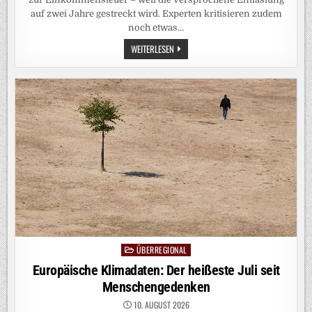
auf zwei Jahre gestreckt wird. Experten kritisieren zudem
noch etwas…
BUNDESREGIERUNG:
WEITERLESEN
TRICKST
LARS
KLINGBEIL
BEI
SEINER
WICHTIGSTEN
REFORM?
ÜBERREGIONAL
Posted
in
Europäische Klimadaten: Der heißeste Juli seit
Menschengedenken
10. AUGUST 2026