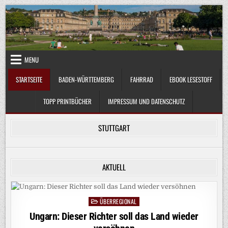
Skip
to
content
MENU
STARTSEITE
BADEN-WÜRTTEMBERG
FAHRRAD
EBOOK LESESTOFF
TOPP PRINTBÜCHER
IMPRESSUM UND DATENSCHUTZ
STUTTGART
AKTUELL
ÜBERREGIONAL
Posted
in
Ungarn: Dieser Richter soll das Land wieder