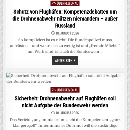
ÜBERREGIONAL
INFRASTRUKTUR
Posted
VOR
in
Schutz von Flughäfen: Kompetenzdebatten um
DROHNEN
SCHÜTZEN?
die Drohnenabwehr nützen niemandem – außer
Russland
10. AUGUST 2026
So kompliziert ist es nicht: Die Bundespolizei muss
aufrüsten – und wenn das zu wenig ist und „fremde Mächte“
am Werk sind, ist auch die Bundeswehr…
SCHUTZ
WEITERLESEN
VON
FLUGHÄFEN:
KOMPETENZDEBATTEN
UM
DIE
DROHNENABWEHR
NÜTZEN
ÜBERREGIONAL
NIEMANDEM –
Posted
AUSSER R
in
Sicherheit: Drohnenabwehr auf Flughäfen soll
USSLAND
nicht Aufgabe der Bundeswehr werden
10. AUGUST 2026
Das Verteidigungsministerium sieht die Kompetenzen „ganz
klar geregelt“. Innenminister Dobrindt will die zuständige