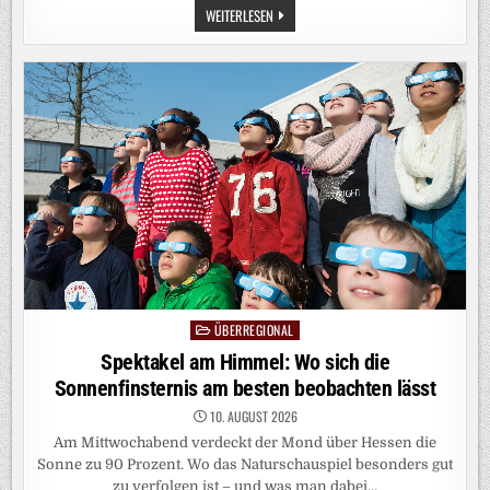
30.000
WEITERLESEN
BIS
50.000
MANN:
SELENSKYJ
HOFFT
AUF
SÜDKOREA
–
UND
WARNT
VOR
NORDKOREAS
SOLDATEN
ÜBERREGIONAL
Posted
in
Spektakel am Himmel: Wo sich die
Sonnenfinsternis am besten beobachten lässt
10. AUGUST 2026
Am Mittwochabend verdeckt der Mond über Hessen die
Sonne zu 90 Prozent. Wo das Naturschauspiel besonders gut
zu verfolgen ist – und was man dabei…