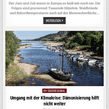
Der Juni und Juli waren in Europa so heiß wie noch nie. Die
Folgen sind gravierend: Tausende Hitzetote, Waldbrände
und Rekordtemperaturen auch auf der Meeresoberfläche….
EUROPÄISCHE
WEITERLESEN
KLIMADATEN:
DER
HEISSESTE J
ULI S
EIT M
ENSCHENGEDENKEN
ÜBERREGIONAL
Posted
in
Umgang mit der Klimakrise: Dämonisierung hilft
nicht weiter