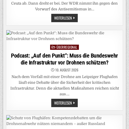
Ceuta ab. Dann dreht er bei. Der WDR nimmt ihn gegen den
Vorwurf des Antisemitismus in…
NACH
WEITERLESEN
X-
POST
ZU
CEUTA:
WIE
DER
WDR
ÜBERREGIONAL
GEORG
Posted
RESTLE
in
Podcast: „Auf den Punkt“: Muss die Bundeswehr
IN
SCHUTZ
die Infrastruktur vor Drohnen schützen?
NIMMT
10. AUGUST 2026
Nach dem Vorfall mit einer Drohne am Leipziger Flughafen
läuft eine Debatte über die Sicherheit der kritischen
Infrastruktur. Denn die aktuellen Maßnahmen reichen nicht
aus….
PODCAST:
WEITERLESEN
„AUF
DEN
PUNKT“:
MUSS
DIE
BUNDESWEHR
DIE