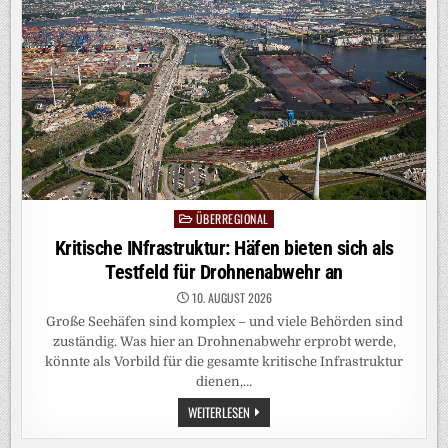
UNS
ALS
SCHACHSPIELER
BEWIESEN
ÜBERREGIONAL
Posted
in
Kritische INfrastruktur: Häfen bieten sich als
Testfeld für Drohnenabwehr an
10. AUGUST 2026
Große Seehäfen sind komplex – und viele Behörden sind
zuständig. Was hier an Drohnenabwehr erprobt werde,
könnte als Vorbild für die gesamte kritische Infrastruktur
dienen,…
KRITISCHE
WEITERLESEN
INFRASTRUKTUR:
HÄFEN