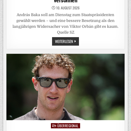
versöhnen
10. AUGUST 2026
András Baka soll am Dienstag zum Staatspräsidenten
gewählt werden – und eine bessere Besetzung als den
langjährigen Widersacher von Viktor Orbán gibt es kaum.
Quelle SZ
UNGARN:
WEITERLESEN
DIESER
RICHTER
SOLL
DAS
LAND
WIEDER
VERSÖHNEN
ÜBERREGIONAL
Posted