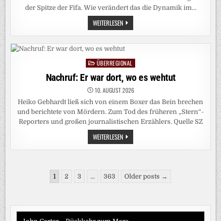
der Spitze der Fifa. Wie verändert das die Dynamik im…
PODCAST
WEITERLESEN
„UND
NUN
ZUM
SPORT“:
NEUE
ALLIANZ
ÜBERREGIONAL
Posted
IM
WELTFUSSBALL: W
in
Nachruf: Er war dort, wo es wehtut
IRD F
IFA-B
10. AUGUST 2026
OSS I
NFANTINO J
Heiko Gebhardt ließ sich von einem Boxer das Bein brechen
ETZT G
ESTÜRZT?
und berichtete von Mördern. Zum Tod des früheren „Stern“-
Reporters und großen journalistischen Erzählers. Quelle SZ
NACHRUF:
WEITERLESEN
ER
WAR
DORT,
WO
ES
Seitennummerierung
WEHTUT
1
2
3
…
363
Older posts →
der
Beiträge