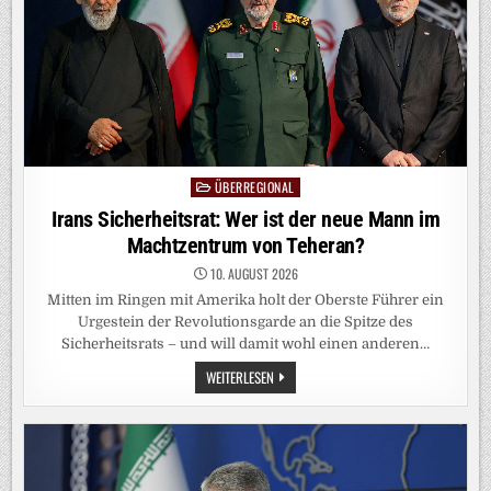
BRÜCKEN
VERSCHOBEN
ÜBERREGIONAL
Posted
in
Irans Sicherheitsrat: Wer ist der neue Mann im
Machtzentrum von Teheran?
10. AUGUST 2026
Mitten im Ringen mit Amerika holt der Oberste Führer ein
Urgestein der Revolutionsgarde an die Spitze des
Sicherheitsrats – und will damit wohl einen anderen…
IRANS
WEITERLESEN
SICHERHEITSRAT:
WER
IST
DER
NEUE
MANN
IM
MACHTZENTRUM