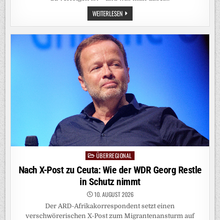
SPEKTAKEL
WEITERLESEN
AM
HIMMEL:
WO
SICH
DIE
SONNENFINSTERNIS
AM
BESTEN
BEOBACHTEN
LÄSST
ÜBERREGIONAL
Posted
in
Nach X-Post zu Ceuta: Wie der WDR Georg Restle
in Schutz nimmt
10. AUGUST 2026
Der ARD-Afrikakorrespondent setzt einen
verschwörerischen X-Post zum Migrantenansturm auf