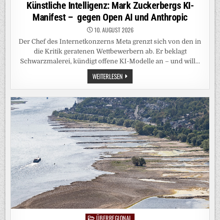
in
Künstliche Intelligenz: Mark Zuckerbergs KI-
Manifest – gegen Open AI und Anthropic
10. AUGUST 2026
Der Chef des Internetkonzerns Meta grenzt sich von den in
die Kritik geratenen Wettbewerbern ab. Er beklagt
Schwarzmalerei, kündigt offene KI-Modelle an – und will…
KÜNSTLICHE
WEITERLESEN
INTELLIGENZ:
MARK
ZUCKERBERGS
KI-
MANIFEST
–
GEGEN
OPEN
AI
UND
ANTHROPIC
ÜBERREGIONAL
Posted