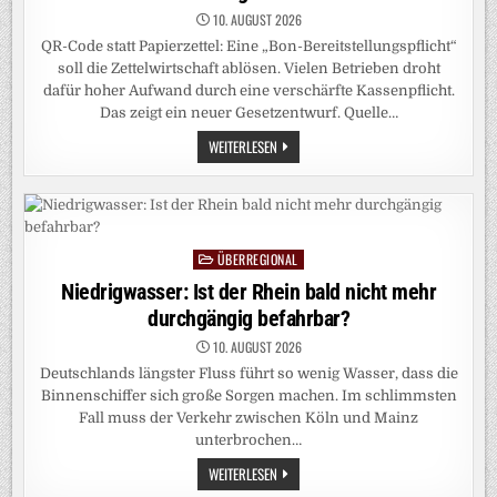
10. AUGUST 2026
QR-Code statt Papierzettel: Eine „Bon-Bereitstellungspflicht“
soll die Zettelwirtschaft ablösen. Vielen Betrieben droht
dafür hoher Aufwand durch eine verschärfte Kassenpflicht.
Das zeigt ein neuer Gesetzentwurf. Quelle…
F.A.Z.
WEITERLESEN
EXKLUSIV:
DIE
BONPFLICHT
ENDET,
DER
ÄRGER
BEGINNT
ÜBERREGIONAL
Posted
in
Niedrigwasser: Ist der Rhein bald nicht mehr
durchgängig befahrbar?
10. AUGUST 2026
Deutschlands längster Fluss führt so wenig Wasser, dass die
Binnenschiffer sich große Sorgen machen. Im schlimmsten
Fall muss der Verkehr zwischen Köln und Mainz
unterbrochen…
NIEDRIGWASSER:
WEITERLESEN
IST