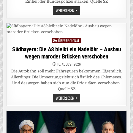
Einheit der Bundespolizei stärken. Quelle SZ
SICHERHEIT:
WEITERLESEN
DROHNENABWEHR
AUF
FLUGHÄFEN
SOLL
NICHT
AUFGABE
DER
ÜBERREGIONAL
BUNDESWEHR
Posted
WERDEN
in
Südbayern: Die A8 bleibt ein Nadelöhr – Ausbau
wegen maroder Brücken verschoben
10. AUGUST 2026
Die Autobahn soll mehr Fahrspuren bekommen. Eigentlich.
Allerdings: Die Umsetzung zieht sich östlich des Chiemsees.
Und deswegen haben sich nun die Prioritäten verschoben.
Quelle SZ
SÜDBAYERN:
WEITERLESEN
DIE
A8
BLEIBT
EIN
NADELÖHR
–
AUSBAU
WEGEN
MARODER