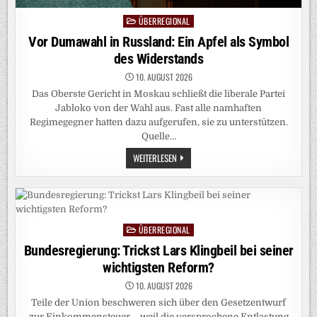
ÜBERREGIONAL
Posted
in
Vor Dumawahl in Russland: Ein Apfel als Symbol
des Widerstands
10. AUGUST 2026
Das Oberste Gericht in Moskau schließt die liberale Partei
Jabloko von der Wahl aus. Fast alle namhaften
Regimegegner hatten dazu aufgerufen, sie zu unterstützen.
Quelle…
VOR
WEITERLESEN
DUMAWAHL
IN
RUSSLAND:
EIN
APFEL
ALS
SYMBOL
ÜBERREGIONAL
DES
Posted
WIDERSTANDS
in
Bundesregierung: Trickst Lars Klingbeil bei seiner
wichtigsten Reform?
10. AUGUST 2026
Teile der Union beschweren sich über den Gesetzentwurf
zur Einkommensteuer – weil die versprochene Entlastung