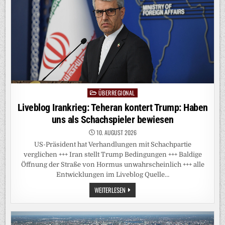
VON
TEHERAN?
ÜBERREGIONAL
Posted
in
Liveblog Irankrieg: Teheran kontert Trump: Haben
uns als Schachspieler bewiesen
10. AUGUST 2026
US-Präsident hat Verhandlungen mit Schachpartie
verglichen +++ Iran stellt Trump Bedingungen +++ Baldige
Öffnung der Straße von Hormus unwahrscheinlich +++ alle
Entwicklungen im Liveblog Quelle…
LIVEBLOG
WEITERLESEN
IRANKRIEG:
TEHERAN
KONTERT
TRUMP:
HABEN