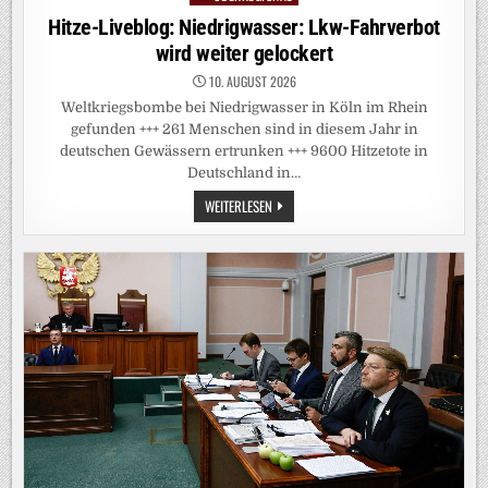
in
Hitze-Liveblog: Niedrigwasser: Lkw-Fahrverbot
wird weiter gelockert
10. AUGUST 2026
Weltkriegsbombe bei Niedrigwasser in Köln im Rhein
gefunden +++ 261 Menschen sind in diesem Jahr in
deutschen Gewässern ertrunken +++ 9600 Hitzetote in
Deutschland in…
HITZE-
WEITERLESEN
LIVEBLOG:
NIEDRIGWASSER:
LKW-
FAHRVERBOT
WIRD
WEITER
GELOCKERT