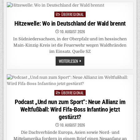
BIETEN
SICH
ALS
TESTFELD
ÜBERREGIONAL
Posted
FÜR
DROHNENABWEHR
in
Hitzewelle: Wo in Deutschland der Wald brennt
AN
10. AUGUST 2026
In Südniedersachsen, in der Oberpfalz und im hessischen
Main-Kinzig-Kreis ist die Feuerwehr wegen Waldbränden
im Einsatz. Quelle SZ
HITZEWELLE:
WEITERLESEN
WO
IN
DEUTSCHLAND
DER
WALD
BRENNT
ÜBERREGIONAL
Posted
in
Podcast „Und nun zum Sport“: Neue Allianz im
Weltfußball: Wird Fifa-Boss Infantino jetzt
gestürzt?
10. AUGUST 2026
Die Dachverbände Europa, Asien sowie Nord- und
Mittelamerika fordern in einem Brief einen Neuanfang an