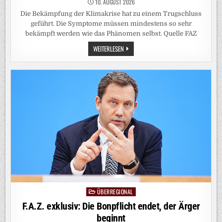
10. AUGUST 2026
Die Bekämpfung der Klimakrise hat zu einem Trugschluss
geführt. Die Symptome müssen mindestens so sehr
bekämpft werden wie das Phänomen selbst. Quelle FAZ
UMGANG
WEITERLESEN
MIT
DER
KLIMAKRISE:
DÄMONISIERUNG
HILFT
NICHT
WEITER
ÜBERREGIONAL
Posted
in
F.A.Z. exklusiv: Die Bonpflicht endet, der Ärger
beginnt