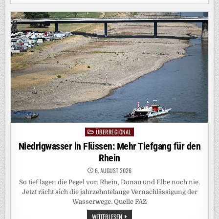
ISRAEL:
WO
IST
DER
LINKE
ZIONISMUS?
ÜBERREGIONAL
Posted
in
Niedrigwasser in Flüssen: Mehr Tiefgang für den
Rhein
6. AUGUST 2026
So tief lagen die Pegel von Rhein, Donau und Elbe noch nie.
Jetzt rächt sich die jahrzehntelange Vernachlässigung der
Wasserwege. Quelle FAZ
NIEDRIGWASSER
WEITERLESEN