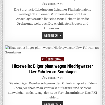
6. AUGUST 2026
Die Sprengstoffdrohne am Leipziger Flughafen zielte
womöglich auf einen Munitionstransport. Der
Anschlagsversuch löst eine neue Debatte über die
Drohnenabwehr aus. Die wichtigsten Fragen und
Antworten….
ANSCHLAGSVERSUCH
WEITERLESEN
IN
LEIPZIG:
EINE
NEUE
DIMENSION
DER
BEDROHUNG
ÜBERREGIONAL
Posted
in
Hitzewelle: Bilger plant wegen Niedrigwasser
Lkw-Fahrten an Sonntagen
6. AUGUST 2026
Die niedrigen Pegel erschweren den Gütertransport auf dem
Rhein, weshalb man verstärkt auf Straße und Schiene
ausweichen müsse, sagt der neue Verkehrsminister. Das RKI
meldet…
HITZEWELLE:
WEITERLESEN