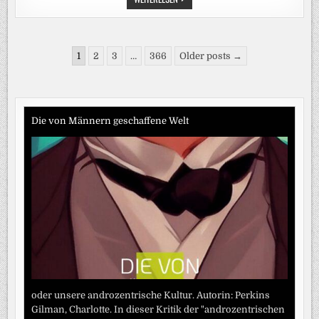
BILGER
PLANT
WEGEN
NIEDRIGWASSER
LKW-
Seitennummerierung
FAHRTEN
1
2
3
…
366
Older posts →
AN
der
SONNTAGEN
Beiträge
Die von Männern geschaffene Welt
oder unsere androzentrische Kultur. Autorin: Perkins
Gilman, Charlotte. In dieser Kritik der "androzentrischen