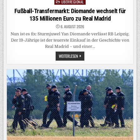
ÜBERREGIONAL
Posted
in
Fußball-Transfermarkt: Diomande wechselt für
135 Millionen Euro zu Real Madrid
6. AUGUST 2026
Nun ist es fix: Sturmjuwel Yan Diomande verlässt RB Leipzig.
Der 19-Jährige ist der teuerste Einkauf in der Geschichte von
Real Madrid – und einer…
FUSSBALL-T
WEITERLESEN
RANSFERMARKT: D
IOMANDE W
ECHSELT F
ÜR 1
35 M
ILLIONEN E
URO Z
U R
EAL M
ADRID