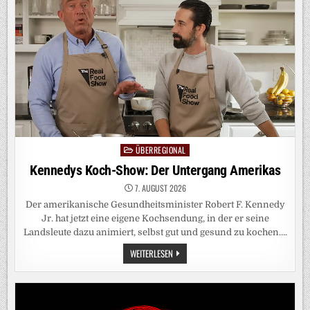
TANKER
DROHT
UMWELTKATASTROPHE
ZU
VERURSACHEN
ÜBERREGIONAL
Posted
in
Kennedys Koch-Show: Der Untergang Amerikas
7. AUGUST 2026
Der amerikanische Gesundheitsminister Robert F. Kennedy
Jr. hat jetzt eine eigene Kochsendung, in der er seine
Landsleute dazu animiert, selbst gut und gesund zu kochen….
KENNEDYS
WEITERLESEN
KOCH-
SHOW:
DER
UNTERGANG
AMERIKAS