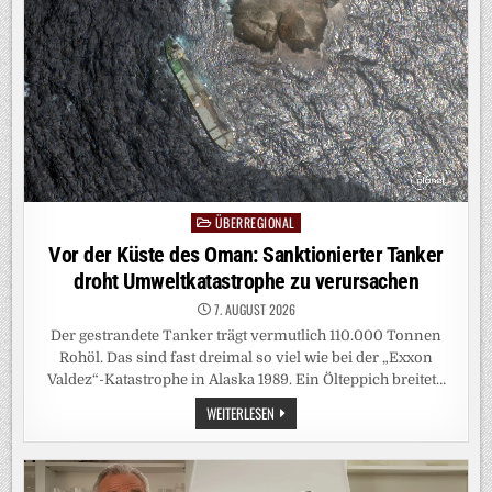
DAMASKUS
ÜBERREGIONAL
Posted
in
Vor der Küste des Oman: Sanktionierter Tanker
droht Umweltkatastrophe zu verursachen
7. AUGUST 2026
Der gestrandete Tanker trägt vermutlich 110.000 Tonnen
Rohöl. Das sind fast dreimal so viel wie bei der „Exxon
Valdez“-Katastrophe in Alaska 1989. Ein Ölteppich breitet…
VOR
WEITERLESEN
DER
KÜSTE
DES
OMAN:
SANKTIONIERTER