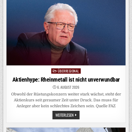
IST
DIE
KI
GAR
NICHT
ÜBERREGIONAL
Posted
in
Aktienhype: Rheinmetall ist nicht unverwundbar
6. AUGUST 2026
Obwohl der Rüstungskonzern weiter stark wächst, steht der
Aktienkurs seit geraumer Zeit unter Druck. Das muss für
Anleger aber kein schlechtes Zeichen sein. Quelle FAZ
AKTIENHYPE:
WEITERLESEN
RHEINMETALL
IST
NICHT
UNVERWUNDBAR