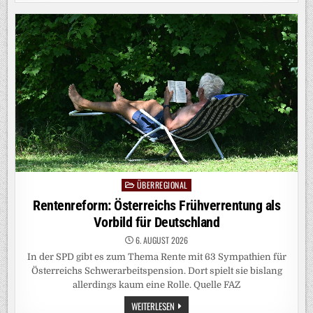
BUNDESTAG:
WAHLPRÜFUNG
DARF
NICHT
BLOSS L
ÄSTIGE P
FLICHT S
EIN
ÜBERREGIONAL
Posted
in
Rentenreform: Österreichs Frühverrentung als
Vorbild für Deutschland
6. AUGUST 2026
In der SPD gibt es zum Thema Rente mit 63 Sympathien für
Österreichs Schwerarbeitspension. Dort spielt sie bislang
allerdings kaum eine Rolle. Quelle FAZ
RENTENREFORM:
WEITERLESEN