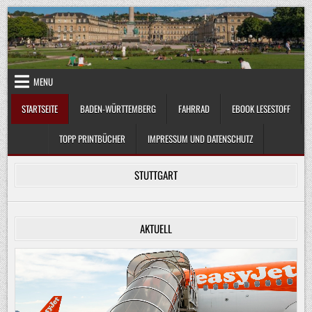
Skip
to
content
MENU
STARTSEITE
BADEN-WÜRTTEMBERG
FAHRRAD
EBOOK LESESTOFF
TOPP PRINTBÜCHER
IMPRESSUM UND DATENSCHUTZ
STUTTGART
AKTUELL