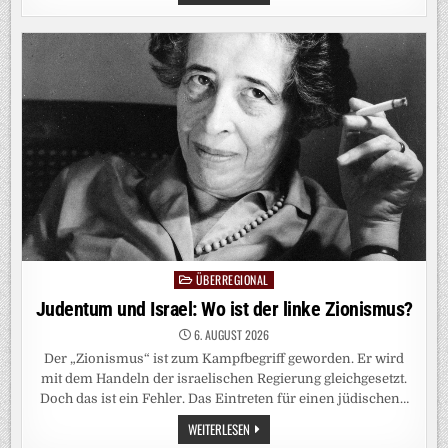
ÖSTERREICHS
FRÜHVERRENTUNG
ALS
VORBILD
FÜR
DEUTSCHLAND
ÜBERREGIONAL
Posted
in
Judentum und Israel: Wo ist der linke Zionismus?
6. AUGUST 2026
Der „Zionismus“ ist zum Kampfbegriff geworden. Er wird
mit dem Handeln der israelischen Regierung gleichgesetzt.
Doch das ist ein Fehler. Das Eintreten für einen jüdischen…
JUDENTUM
WEITERLESEN
UND