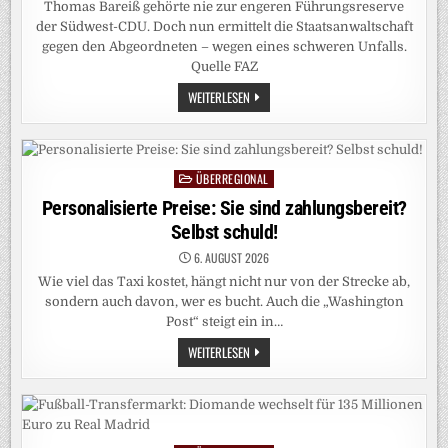
Thomas Bareiß gehörte nie zur engeren Führungsreserve
der Südwest-CDU. Doch nun ermittelt die Staatsanwaltschaft
gegen den Abgeordneten – wegen eines schweren Unfalls.
Quelle FAZ
THOMAS
WEITERLESEN
BAREISS: B
EENDET D
ER A
UTOUNFALL S
EINE P
OLITISCHE K
ÜBERREGIONAL
Posted
ARRIERE?
in
Personalisierte Preise: Sie sind zahlungsbereit?
Selbst schuld!
6. AUGUST 2026
Wie viel das Taxi kostet, hängt nicht nur von der Strecke ab,
sondern auch davon, wer es bucht. Auch die „Washington
Post“ steigt ein in…
PERSONALISIERTE
WEITERLESEN
PREISE:
SIE
SIND
ZAHLUNGSBEREIT?
SELBST
SCHULD!