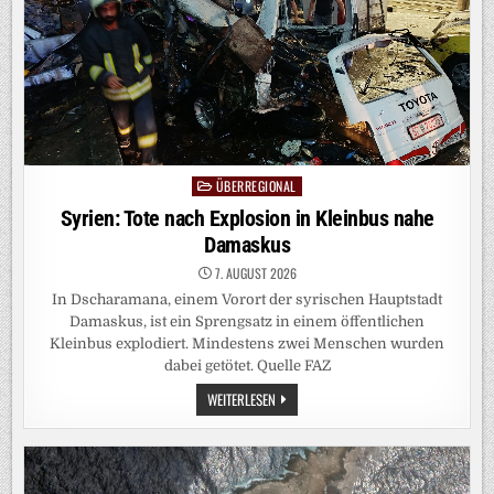
ÜBERREGIONAL
Posted
in
Syrien: Tote nach Explosion in Kleinbus nahe
Damaskus
7. AUGUST 2026
In Dscharamana, einem Vorort der syrischen Hauptstadt
Damaskus, ist ein Sprengsatz in einem öffentlichen
Kleinbus explodiert. Mindestens zwei Menschen wurden
dabei getötet. Quelle FAZ
SYRIEN:
WEITERLESEN
TOTE
NACH
EXPLOSION
IN
KLEINBUS
NAHE