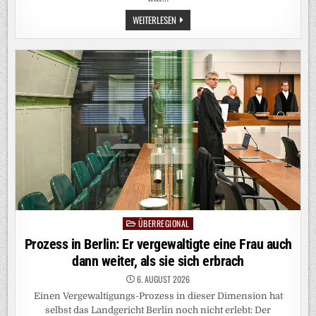
VERSORGUNGSLAGE:
WEITERLESEN
DER
KRISENCOCKTAIL
FÜR
DIE
ENERGIEVERSORGUNG
ÜBERREGIONAL
Posted
in
Prozess in Berlin: Er vergewaltigte eine Frau auch
dann weiter, als sie sich erbrach
6. AUGUST 2026
Einen Vergewaltigungs-Prozess in dieser Dimension hat
selbst das Landgericht Berlin noch nicht erlebt: Der