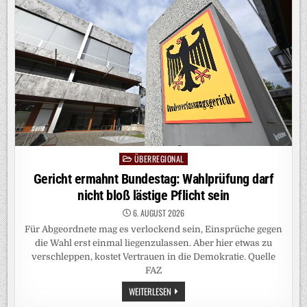
ÜBERREGIONAL
Posted
in
Gericht ermahnt Bundestag: Wahlprüfung darf
nicht bloß lästige Pflicht sein
6. AUGUST 2026
Für Abgeordnete mag es verlockend sein, Einsprüche gegen
die Wahl erst einmal liegenzulassen. Aber hier etwas zu
verschleppen, kostet Vertrauen in die Demokratie. Quelle
FAZ
GERICHT
WEITERLESEN
ERMAHNT