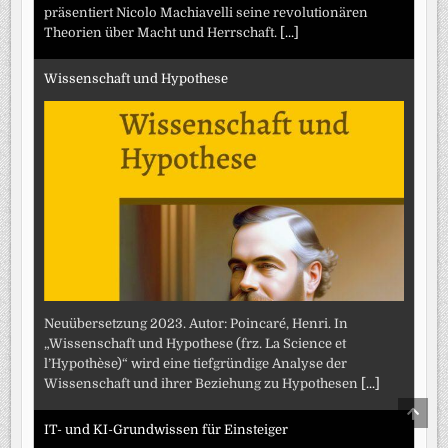
präsentiert Nicolo Machiavelli seine revolutionären
Theorien über Macht und Herrschaft.
[...]
Wissenschaft und Hypothese
Neuübersetzung 2023. Autor: Poincaré, Henri. In
„Wissenschaft und Hypothese (frz. La Science et
l’Hypothèse)“ wird eine tiefgründige Analyse der
Wissenschaft und ihrer Beziehung zu Hypothesen
[...]
SCRO
TO
IT- und KI-Grundwissen für Einsteiger
TOP