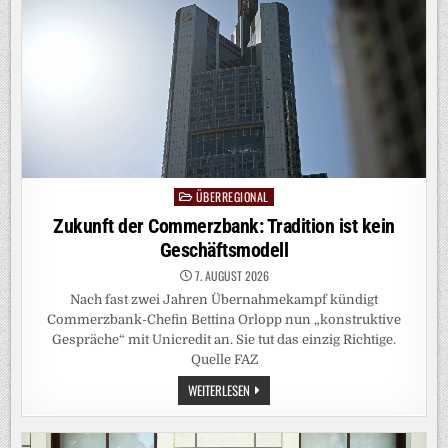
ÜBERREGIONAL
Posted
in
Zukunft der Commerzbank: Tradition ist kein
Geschäftsmodell
7. AUGUST 2026
Nach fast zwei Jahren Übernahmekampf kündigt
Commerzbank-Chefin Bettina Orlopp nun „konstruktive
Gespräche“ mit Unicredit an. Sie tut das einzig Richtige.
Quelle FAZ
ZUKUNFT
WEITERLESEN
DER
COMMERZBANK:
TRADITION
IST