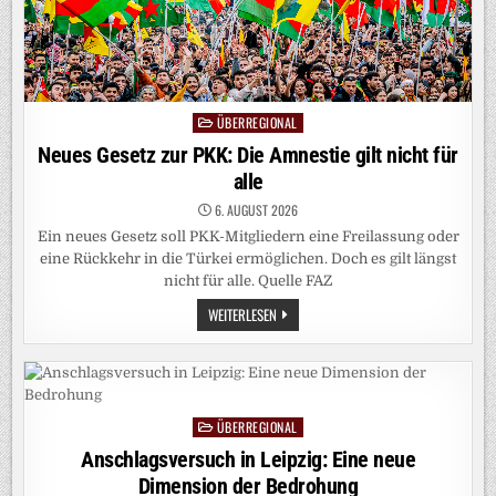
ÜBERREGIONAL
Posted
in
Neues Gesetz zur PKK: Die Amnestie gilt nicht für
alle
6. AUGUST 2026
Ein neues Gesetz soll PKK-Mitgliedern eine Freilassung oder
eine Rückkehr in die Türkei ermöglichen. Doch es gilt längst
nicht für alle. Quelle FAZ
NEUES
WEITERLESEN
GESETZ
ZUR
PKK:
DIE
AMNESTIE
GILT
NICHT
ÜBERREGIONAL
FÜR
Posted
ALLE
in
Anschlagsversuch in Leipzig: Eine neue
Dimension der Bedrohung