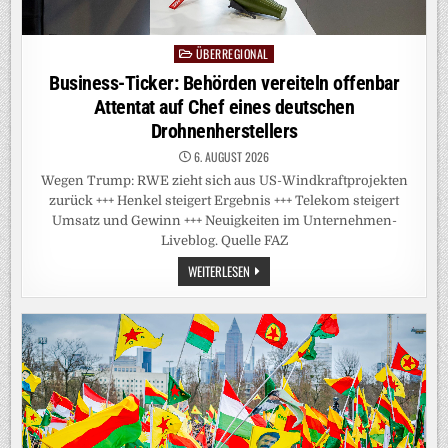
ÜBERREGIONAL
Posted
in
Business-Ticker: Behörden vereiteln offenbar
Attentat auf Chef eines deutschen
Drohnenherstellers
6. AUGUST 2026
Wegen Trump: RWE zieht sich aus US-Windkraftprojekten
zurück +++ Henkel steigert Ergebnis +++ Telekom steigert
Umsatz und Gewinn +++ Neuigkeiten im Unternehmen-
Liveblog. Quelle FAZ
BUSINESS-
WEITERLESEN
TICKER:
BEHÖRDEN
VEREITELN
OFFENBAR
ATTENTAT
AUF
CHEF
EINES
DEUTSCHEN
DROHNENHERSTELLERS