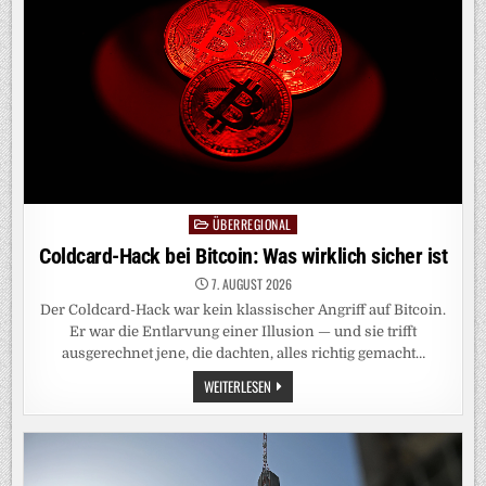
ÜBERREGIONAL
Posted
in
Coldcard-Hack bei Bitcoin: Was wirklich sicher ist
7. AUGUST 2026
Der Coldcard-Hack war kein klassischer Angriff auf Bitcoin.
Er war die Entlarvung einer Illusion — und sie trifft
ausgerechnet jene, die dachten, alles richtig gemacht…
COLDCARD-
WEITERLESEN
HACK
BEI
BITCOIN:
WAS
WIRKLICH
SICHER
IST