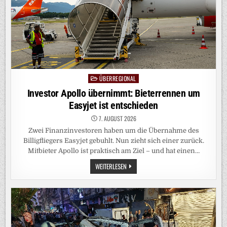
ÜBERREGIONAL
Posted
in
Investor Apollo übernimmt: Bieterrennen um
Easyjet ist entschieden
7. AUGUST 2026
Zwei Finanzinvestoren haben um die Übernahme des
Billigfliegers Easyjet gebuhlt. Nun zieht sich einer zurück.
Mitbieter Apollo ist praktisch am Ziel – und hat einen…
INVESTOR
WEITERLESEN
APOLLO
ÜBERNIMMT:
BIETERRENNEN
UM
EASYJET
IST
ENTSCHIEDEN