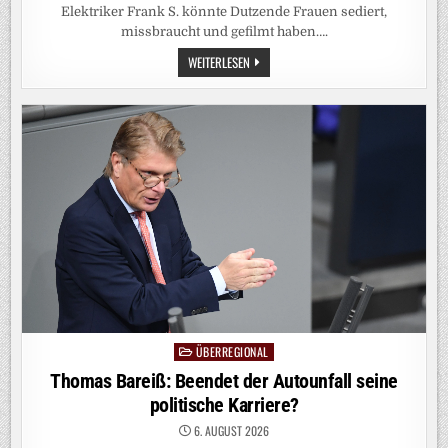
Elektriker Frank S. könnte Dutzende Frauen sediert,
missbraucht und gefilmt haben….
PROZESS
WEITERLESEN
IN
BERLIN:
ER
VERGEWALTIGTE
EINE
FRAU
AUCH
DANN
WEITER,
ALS
SIE
SICH
ERBRACH
ÜBERREGIONAL
Posted
in
Thomas Bareiß: Beendet der Autounfall seine
politische Karriere?
6. AUGUST 2026