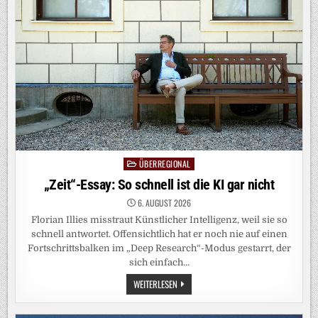
KEIN
GESCHÄFTSMODELL
ÜBERREGIONAL
Posted
in
„Zeit“-Essay: So schnell ist die KI gar nicht
6. AUGUST 2026
Florian Illies misstraut Künstlicher Intelligenz, weil sie so
schnell antwortet. Offensichtlich hat er noch nie auf einen
Fortschrittsbalken im „Deep Research“-Modus gestarrt, der
sich einfach…
„ZEIT“-
WEITERLESEN
ESSAY:
SO
SCHNELL