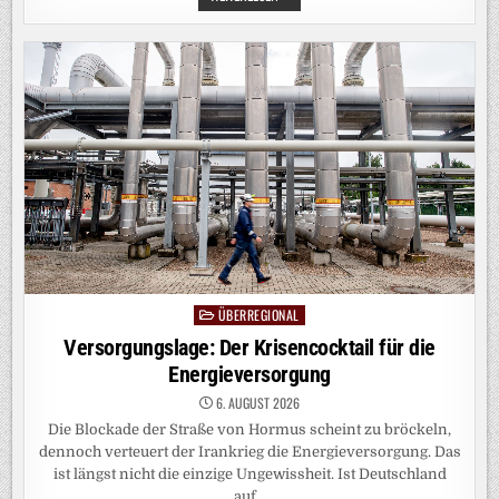
IN
FLÜSSEN:
MEHR
TIEFGANG
FÜR
DEN
RHEIN
ÜBERREGIONAL
Posted
in
Versorgungslage: Der Krisencocktail für die
Energieversorgung
6. AUGUST 2026
Die Blockade der Straße von Hormus scheint zu bröckeln,
dennoch verteuert der Irankrieg die Energieversorgung. Das
ist längst nicht die einzige Ungewissheit. Ist Deutschland
auf…