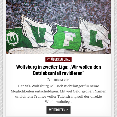
KUNDGEBUNG
GEGEN
BUNDESREGIERUNG
ÜBERREGIONAL
Posted
in
Wolfsburg in zweiter Liga: „Wir wollen den
Betriebsunfall revidieren“
8. AUGUST 2026
Der VfL Wolfsburg will sich nicht länger für seine
Möglichkeiten entschuldigen: Mit viel Geld, großen Namen
und einem Trainer voller Tatendrang soll der direkte
Wiederaufstieg…
WOLFSBURG
WEITERLESEN
IN
ZWEITER