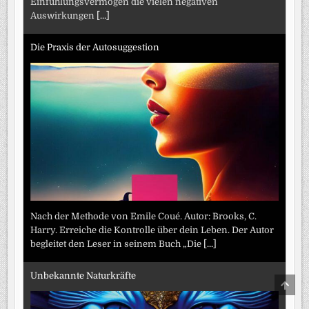
Einfühlungsvermögen die vielen negativen
Auswirkungen
[...]
Die Praxis der Autosuggestion
Nach der Methode von Emile Coué. Autor: Brooks, C.
Harry. Erreiche die Kontrolle über dein Leben. Der Autor
begleitet den Leser in seinem Buch „Die
[...]
Unbekannte Naturkräfte
SCRO
TO
TOP