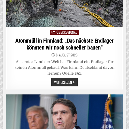
ÜBERREGIONAL
Posted
in
Atommüll in Finnland: „Das nächste Endlager
könnten wir noch schneller bauen“
8. AUGUST 2026
Als erstes Land der Welt hat Finnland ein Endlager für
seinen Atommüll gebaut. Was kann Deutschland davon
lernen? Quelle FAZ
ATOMMÜLL
WEITERLESEN
IN
FINNLAND:
„DAS
NÄCHSTE
ENDLAGER
KÖNNTEN
WIR
NOCH
SCHNELLER
BAUEN“