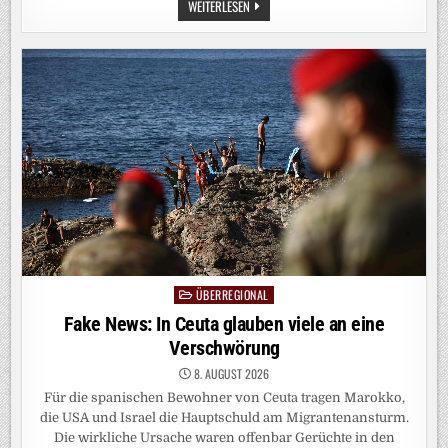
SPANISCHE
WEITERLESEN
ENKLAVE
CEUTA:
FÜR
DEN
15.
AUGUST
IST
DER
NÄCHSTE
ANSTURM
GEPLANT
ÜBERREGIONAL
Posted
in
Fake News: In Ceuta glauben viele an eine
Verschwörung
8. AUGUST 2026
Für die spanischen Bewohner von Ceuta tragen Marokko,
die USA und Israel die Hauptschuld am Migrantenansturm.
Die wirkliche Ursache waren offenbar Gerüchte in den