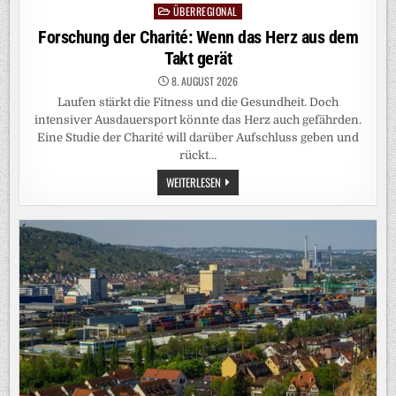
ÜBERREGIONAL
Posted
in
Forschung der Charité: Wenn das Herz aus dem
Takt gerät
8. AUGUST 2026
Laufen stärkt die Fitness und die Gesundheit. Doch
intensiver Ausdauersport könnte das Herz auch gefährden.
Eine Studie der Charité will darüber Aufschluss geben und
rückt…
FORSCHUNG
WEITERLESEN
DER
CHARITÉ:
WENN
DAS
HERZ
AUS
DEM
TAKT
GERÄT