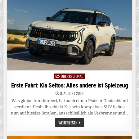
EINE
KI
ANFRAGE?
ÜBERREGIONAL
Posted
in
Erste Fahrt: Kia Seltos: Alles andere ist Spielzeug
8. AUGUST 2026
Was global funktioniert, hat auch einen Platz in Deutschland
verdient. Deshalb schickt Kia sein kompaktes SUV Seltos
nun auf hiesige Straßen, ausschließlich als Verbrenner und…
ERSTE
WEITERLESEN
FAHRT:
KIA
SELTOS:
ALLES