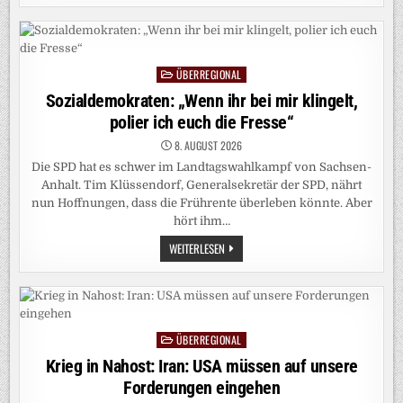
DREI
JAHRE
ALTES
KIND
BEI
ANGRIFF
ÜBERREGIONAL
AUF
Posted
UKRAINE
in
Sozialdemokraten: „Wenn ihr bei mir klingelt,
GETÖTET
polier ich euch die Fresse“
8. AUGUST 2026
Die SPD hat es schwer im Landtagswahlkampf von Sachsen-
Anhalt. Tim Klüssendorf, Generalsekretär der SPD, nährt
nun Hoffnungen, dass die Frührente überleben könnte. Aber
hört ihm…
SOZIALDEMOKRATEN:
WEITERLESEN
„WENN
IHR
BEI
MIR
KLINGELT,
POLIER
ICH
ÜBERREGIONAL
EUCH
Posted
DIE
in
Krieg in Nahost: Iran: USA müssen auf unsere
FRESSE“
Forderungen eingehen