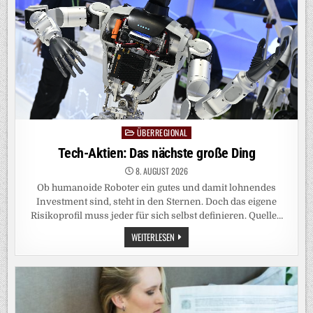
WERTLOS
IST
ÜBERREGIONAL
Posted
in
Tech-Aktien: Das nächste große Ding
8. AUGUST 2026
Ob humanoide Roboter ein gutes und damit lohnendes
Investment sind, steht in den Sternen. Doch das eigene
Risikoprofil muss jeder für sich selbst definieren. Quelle…
TECH-
WEITERLESEN
AKTIEN:
DAS
NÄCHSTE
GROSSE D
ING