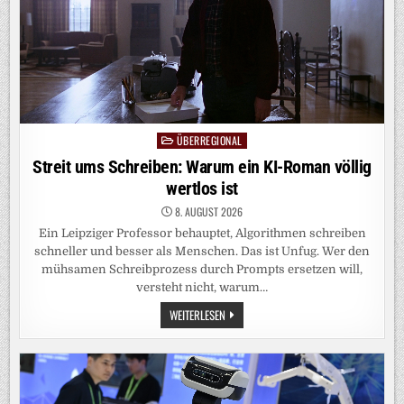
ÜBERREGIONAL
Posted
in
Streit ums Schreiben: Warum ein KI-Roman völlig
wertlos ist
8. AUGUST 2026
Ein Leipziger Professor behauptet, Algorithmen schreiben
schneller und besser als Menschen. Das ist Unfug. Wer den
mühsamen Schreibprozess durch Prompts ersetzen will,
versteht nicht, warum…
STREIT
WEITERLESEN
UMS
SCHREIBEN:
WARUM
EIN
KI-
ROMAN
VÖLLIG