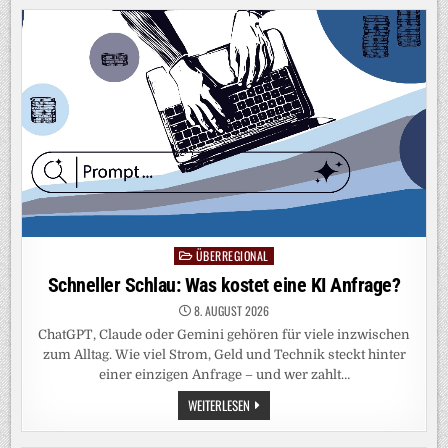
TODD
BLANCHE
ALS
JUSTIZMINISTER
ÜBERREGIONAL
Posted
in
Schneller Schlau: Was kostet eine KI Anfrage?
8. AUGUST 2026
ChatGPT, Claude oder Gemini gehören für viele inzwischen
zum Alltag. Wie viel Strom, Geld und Technik steckt hinter
einer einzigen Anfrage – und wer zahlt…
SCHNELLER
WEITERLESEN
SCHLAU:
WAS
KOSTET