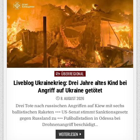
ANDERE
IST
SPIELZEUG
ÜBERREGIONAL
Posted
in
Liveblog Ukrainekrieg: Drei Jahre altes Kind bei
Angriff auf Ukraine getötet
8. AUGUST 2026
Drei Tote nach russischen Angriffen auf Kiew mit sechs
ballistischen Raketen +++ US-Senat stimmt Sanktionsgesetz
gegen Russland zu +++ Fußballstadion in Odessa bei
Drohnenangriff beschädigt…
LIVEBLOG
WEITERLESEN
UKRAINEKRIEG: