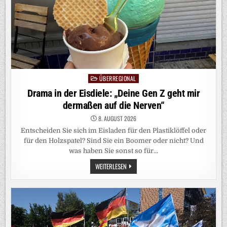
ÜBERREGIONAL
Posted
in
Drama in der Eisdiele: „Deine Gen Z geht mir
dermaßen auf die Nerven“
8. AUGUST 2026
Entscheiden Sie sich im Eisladen für den Plastiklöffel oder
für den Holzspatel? Sind Sie ein Boomer oder nicht? Und
was haben Sie sonst so für…
DRAMA
WEITERLESEN
IN
DER
EISDIELE:
„DEINE
GEN
Z
GEHT
MIR
DERMASSEN A