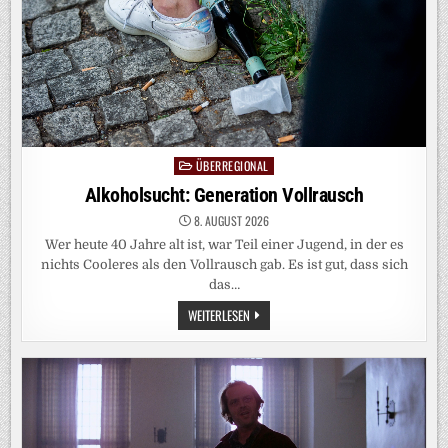
ÜBERREGIONAL
Posted
in
Alkoholsucht: Generation Vollrausch
8. AUGUST 2026
Wer heute 40 Jahre alt ist, war Teil einer Jugend, in der es
nichts Cooleres als den Vollrausch gab. Es ist gut, dass sich
das…
ALKOHOLSUCHT:
WEITERLESEN
GENERATION
VOLLRAUSCH