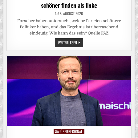
schöner finden als linke
8. AUGUST 2026
Forscher haben untersucht, welche Parteien schönere
Politiker haben, und das Ergebnis ist überraschend
eindeutig. Wie kann das sein? Quelle FAZ
WER
WEITERLESEN
IST
ATTRAKTIV?:
WARUM
WIR
RECHTE
POLITIKER
SCHÖNER
FINDEN
ALS
LINKE
ÜBERREGIONAL
Posted
in