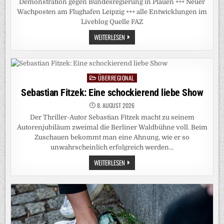
Demonstration gegen Bundesregierung in Plauen +++ Neuer
Wachposten am Flughafen Leipzig +++ alle Entwicklungen im
Liveblog Quelle FAZ
DEUTSCHLAND-
WEITERLESEN
LIVEBLOG:
SPD-
SPITZENKANDIDAT
WILL
„MIETENPOLIZISTEN“
FÜR
ÜBERREGIONAL
Posted
BERLIN
in
Sebastian Fitzek: Eine schockierend liebe Show
8. AUGUST 2026
Der Thriller-Autor Sebastian Fitzek macht zu seinem
Autorenjubiläum zweimal die Berliner Waldbühne voll. Beim
Zuschauen bekommt man eine Ahnung, wie er so
unwahrscheinlich erfolgreich werden…
SEBASTIAN
WEITERLESEN
FITZEK:
EINE
SCHOCKIEREND
LIEBE
SHOW