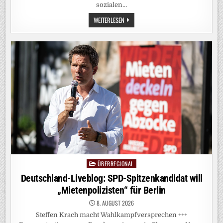
sozialen…
FAKE
WEITERLESEN
NEWS:
IN
CEUTA
GLAUBEN
VIELE
AN
EINE
VERSCHWÖRUNG
ÜBERREGIONAL
Posted
in
Deutschland-Liveblog: SPD-Spitzenkandidat will
„Mietenpolizisten“ für Berlin
8. AUGUST 2026
Steffen Krach macht Wahlkampfversprechen +++