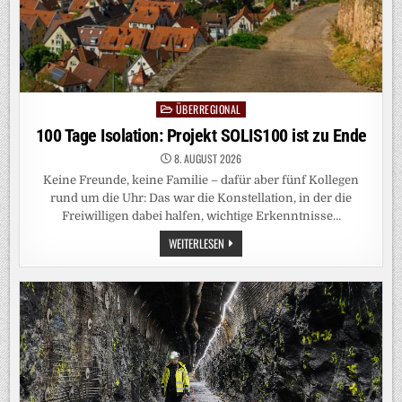
ÜBERREGIONAL
Posted
in
100 Tage Isolation: Projekt SOLIS100 ist zu Ende
8. AUGUST 2026
Keine Freunde, keine Familie – dafür aber fünf Kollegen
rund um die Uhr: Das war die Konstellation, in der die
Freiwilligen dabei halfen, wichtige Erkenntnisse…
100
WEITERLESEN
TAGE
ISOLATION:
PROJEKT
SOLIS100
IST
ZU
ENDE