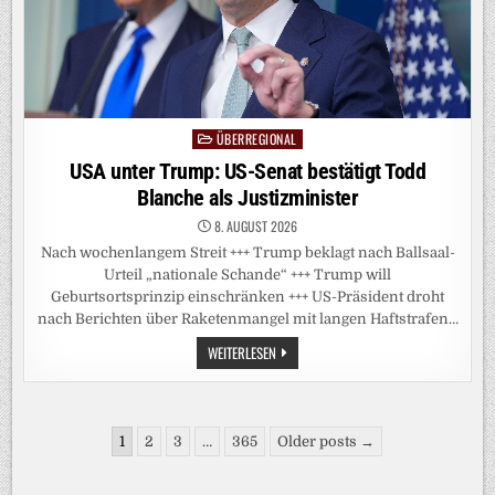
ÜBERREGIONAL
Posted
in
USA unter Trump: US-Senat bestätigt Todd
Blanche als Justizminister
8. AUGUST 2026
Nach wochenlangem Streit +++ Trump beklagt nach Ballsaal-
Urteil „nationale Schande“ +++ Trump will
Geburtsortsprinzip einschränken +++ US-Präsident droht
nach Berichten über Raketenmangel mit langen Haftstrafen…
USA
WEITERLESEN
UNTER
TRUMP:
US-
SENAT
BESTÄTIGT
Seitennummerierung
TODD
1
2
3
…
365
Older posts →
BLANCHE
der
ALS
JUSTIZMINISTER