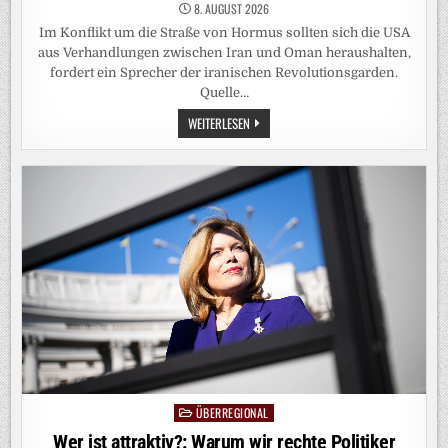
8. AUGUST 2026
Im Konflikt um die Straße von Hormus sollten sich die USA
aus Verhandlungen zwischen Iran und Oman heraushalten,
fordert ein Sprecher der iranischen Revolutionsgarden.
Quelle…
KRIEG
WEITERLESEN
IN
NAHOST:
IRAN:
USA
MÜSSEN
AUF
UNSERE
FORDERUNGEN
EINGEHEN
ÜBERREGIONAL
Posted
in
Wer ist attraktiv?: Warum wir rechte Politiker