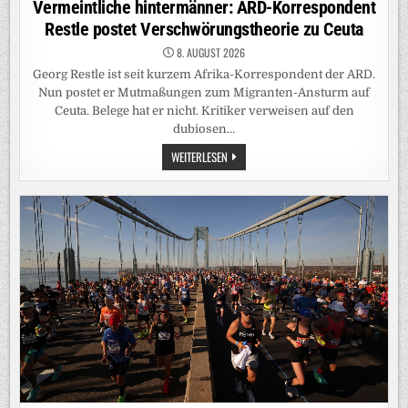
Vermeintliche hintermänner: ARD-Korrespondent
Restle postet Verschwörungstheorie zu Ceuta
8. AUGUST 2026
Georg Restle ist seit kurzem Afrika-Korrespondent der ARD.
Nun postet er Mutmaßungen zum Migranten-Ansturm auf
Ceuta. Belege hat er nicht. Kritiker verweisen auf den
dubiosen…
VERMEINTLICHE
WEITERLESEN
HINTERMÄNNER:
ARD-
KORRESPONDENT
RESTLE
POSTET
VERSCHWÖRUNGSTHEORIE
ZU
CEUTA