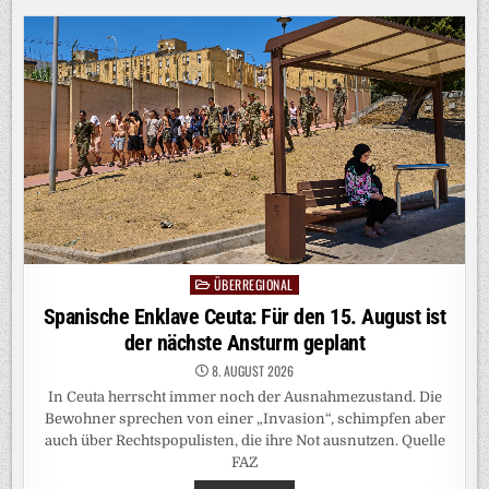
LIGA:
„WIR
WOLLEN
DEN
BETRIEBSUNFALL
REVIDIEREN“
ÜBERREGIONAL
Posted
in
Spanische Enklave Ceuta: Für den 15. August ist
der nächste Ansturm geplant
8. AUGUST 2026
In Ceuta herrscht immer noch der Ausnahmezustand. Die
Bewohner sprechen von einer „Invasion“, schimpfen aber
auch über Rechtspopulisten, die ihre Not ausnutzen. Quelle
FAZ