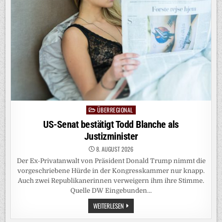
ÜBERREGIONAL
Posted
in
US-Senat bestätigt Todd Blanche als
Justizminister
8. AUGUST 2026
Der Ex-Privatanwalt von Präsident Donald Trump nimmt die
vorgeschriebene Hürde in der Kongresskammer nur knapp.
Auch zwei Republikanerinnen verweigern ihm ihre Stimme.
Quelle DW Eingebunden…
US-
WEITERLESEN
SENAT
BESTÄTIGT