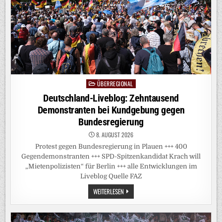
UF D
IE N
ERVEN“
ÜBERREGIONAL
Posted
in
Deutschland-Liveblog: Zehntausend
Demonstranten bei Kundgebung gegen
Bundesregierung
8. AUGUST 2026
Protest gegen Bundesregierung in Plauen +++ 400
Gegendemonstranten +++ SPD-Spitzenkandidat Krach will
„Mietenpolizisten“ für Berlin +++ alle Entwicklungen im
Liveblog Quelle FAZ
DEUTSCHLAND-
WEITERLESEN
LIVEBLOG:
ZEHNTAUSEND
DEMONSTRANTEN
BEI