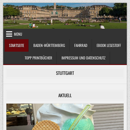
Skip
to
content
MENU
STARTSEITE
BADEN-WÜRTTEMBERG
FAHRRAD
EBOOK LESESTOFF
TOPP PRINTBÜCHER
IMPRESSUM UND DATENSCHUTZ
STUTTGART
AKTUELL