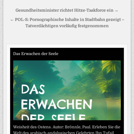
Beitragsnavigation
Gesundheitsminister richtet Hitze-Taskforce ein →
← POL-S: Pornographische Inhalte in Stadtbahn gezeigt –
Tatverdächtigen vorläufig festgenommen
Das Erwachen der Seele
Weisheit des Ostens. Autor: Brönnle, Paul. Erleben Sie die
Welt des arabisch-andalusischen Gelehrten Ibn Tufail