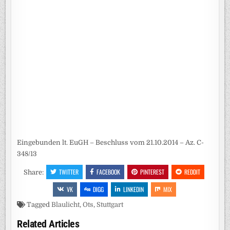
Eingebunden lt. EuGH – Beschluss vom 21.10.2014 – Az. C-
348/13
TWITTER
FACEBOOK
PINTEREST
REDDIT
Share:
VK
DIGG
LINKEDIN
MIX
Tagged
Blaulicht
,
Ots
,
Stuttgart
Related Articles