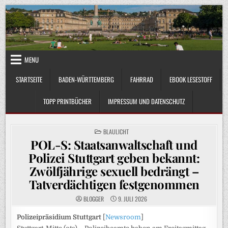
Skip
to
content
MENU
STARTSEITE
BADEN-WÜRTTEMBERG
FAHRRAD
EBOOK LESESTOFF
TOPP PRINTBÜCHER
IMPRESSUM UND DATENSCHUTZ
POSTED
BLAULICHT
IN
POL-S: Staatsanwaltschaft und
Polizei Stuttgart geben bekannt:
Zwölfjährige sexuell bedrängt –
Tatverdächtigen festgenommen
BLOGGER
9. JULI 2026
Polizeipräsidium Stuttgart
[
Newsroom
]