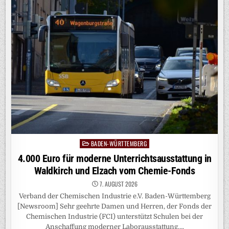
UM
DIE
SICHERHEIT
IN
BADEN-
WÜRTTEMBERG
BADEN-WÜRTTEMBERG
Posted
in
4.000 Euro für moderne Unterrichtsausstattung in
Waldkirch und Elzach vom Chemie-Fonds
7. AUGUST 2026
Verband der Chemischen Industrie e.V. Baden-Württemberg
[Newsroom] Sehr geehrte Damen und Herren, der Fonds der
Chemischen Industrie (FCI) unterstützt Schulen bei der
Anschaffung moderner Laborausstattung….