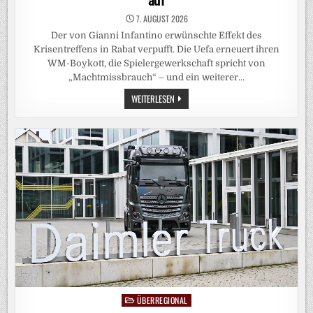
auf
7. AUGUST 2026
Der von Gianni Infantino erwünschte Effekt des
Krisentreffens in Rabat verpufft. Die Uefa erneuert ihren
WM-Boykott, die Spielergewerkschaft spricht von
„Machtmissbrauch“ – und ein weiterer…
FIFA:
WEITERLESEN
DIE
NÄCHSTE
ANTI-
INFANTINO-
WELLE
TÜRMT
SICH
AUF
ÜBERREGIONAL
Posted