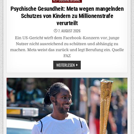
in
Psychische Gesundheit: Meta wegen mangelnden
Schutzes von Kindern zu Millionenstrafe
verurteilt
7. AUGUST 2026
Ein US-Gericht wirft dem Facebook-Konzern vor, junge
Nutzer nicht ausreichend zu schützen und abhängig zu
machen. Meta weist das zurück und legt Berufung ein. Quelle
FAZ
PSYCHISCHE
WEITERLESEN
GESUNDHEIT:
META
WEGEN
MANGELNDEN
SCHUTZES
VON
KINDERN
ZU
MILLIONENSTRAFE
VERURTEILT