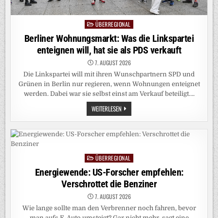
ÜBERREGIONAL
Posted
in
Berliner Wohnungsmarkt: Was die Linkspartei
enteignen will, hat sie als PDS verkauft
7. AUGUST 2026
Die Linkspartei will mit ihren Wunschpartnern SPD und
Grünen in Berlin nur regieren, wenn Wohnungen enteignet
werden. Dabei war sie selbst einst am Verkauf beteiligt….
BERLINER
WEITERLESEN
WOHNUNGSMARKT:
WAS
DIE
LINKSPARTEI
ENTEIGNEN
WILL,
HAT
ÜBERREGIONAL
SIE
Posted
ALS
in
Energiewende: US-Forscher empfehlen:
PDS
VERKAUFT
Verschrottet die Benziner
7. AUGUST 2026
Wie lange sollte man den Verbrenner noch fahren, bevor
man aufs E-Auto umsteigt? Gar nicht mehr, sagt eine