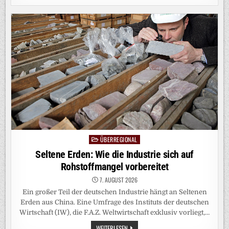
OHNE
WELTORDNUNG:
INDONESIEN:
JEDERMANNS
FREUND
ÜBERREGIONAL
Posted
in
Seltene Erden: Wie die Industrie sich auf
Rohstoffmangel vorbereitet
7. AUGUST 2026
Ein großer Teil der deutschen Industrie hängt an Seltenen
Erden aus China. Eine Umfrage des Instituts der deutschen
Wirtschaft (IW), die F.A.Z. Weltwirtschaft exklusiv vorliegt,…
SELTENE
WEITERLESEN