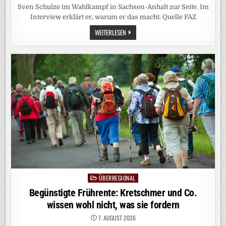
Sven Schulze im Wahlkampf in Sachsen-Anhalt zur Seite. Im
Interview erklärt er, warum er das macht. Quelle FAZ
DIETER
WEITERLESEN
HALLERVORDEN:
„ICH
ORDNE
MEINE
AKTIVITÄT
ALS
WAHLTAKTISCH
EIN“
ÜBERREGIONAL
Posted
in
Begünstigte Frührente: Kretschmer und Co.
wissen wohl nicht, was sie fordern
7. AUGUST 2026