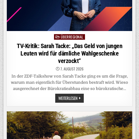
ÜBERREGIONAL
Posted
in
TV-Kritik: Sarah Tacke: „Das Geld von jungen
Leuten wird für dämliche Wahlgeschenke
verzockt“
7. AUGUST 2026
In der ZDF-Talkshow von Sarah Tacke ging es um die Frage,
warum man eigentlich für Überstunden bestraft wird. Wieso
ausgerechnet der Bürokratieabbau eine so bürokratische…
TV-
WEITERLESEN
KRITIK:
SARAH
TACKE:
„DAS
GELD
VON
JUNGEN
LEUTEN
WIRD
FÜR