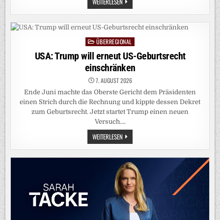
HITZEWELLE:
WEITERLESEN
STÄDTE-
UND
GEMEINDEBUND
FORDERT
„NATIONALEN
KRAFTAKT
ÜBERREGIONAL
Posted
FÜR
WASSERVERSORGUNG“
in
USA: Trump will erneut US-Geburtsrecht
einschränken
7. AUGUST 2026
Ende Juni machte das Oberste Gericht dem Präsidenten
einen Strich durch die Rechnung und kippte dessen Dekret
zum Geburtsrecht. Jetzt startet Trump einen neuen
Versuch….
USA:
WEITERLESEN
TRUMP
WILL
ERNEUT
US-
GEBURTSRECHT
EINSCHRÄNKEN