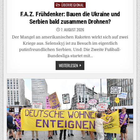
ÜBERREGIONAL
Posted
in
F.A.Z. Frühdenker: Bauen die Ukraine und
Serbien bald zusammen Drohnen?
7. AUGUST 2026
Der Mangel an amerikanischen Raketen wirkt sich auf zwei
Kriege aus. Selenskyj ist zu Besuch im eigentlich
putinfreundlichen Serbien. Und: Die Zweite Fußball-
Bundesliga startet mit…
F.A.Z.
WEITERLESEN
FRÜHDENKER:
BAUEN
DIE
UKRAINE
UND
SERBIEN
BALD
ZUSAMMEN
DROHNEN?