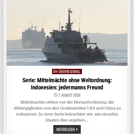
PERFEKTEN
MOMENT
FÜR
DEN
WIEDEREINSTIEG
GIBT
ES
NICHT“
ÜBERREGIONAL
Posted
in
Serie: Mittelmächte ohne Weltordnung:
Indonesien: jedermanns Freund
7. AUGUST 2026
Mittelmächte stehen vor der Herausforderung, die
Abhängigkeiten von den Großmächten USA und China zu
reduzieren. In einer Serie beleuchten wir, wie einzelne
Staaten dies angehen….
SERIE:
WEITERLESEN
MITTELMÄCHTE