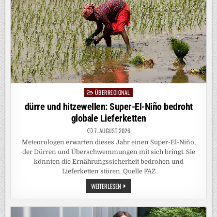
DIE
ERWARTUNGEN
DER
ELTERN
ZU
ERFÜLLEN“
ÜBERREGIONAL
Posted
in
dürre und hitzewellen: Super-El-Niño bedroht
globale Lieferketten
7. AUGUST 2026
Meteorologen erwarten dieses Jahr einen Super-El-Niño,
der Dürren und Überschwemmungen mit sich bringt. Sie
könnten die Ernährungssicherheit bedrohen und
Lieferketten stören. Quelle FAZ
DÜRRE
WEITERLESEN
UND
HITZEWELLEN:
SUPER-
EL-