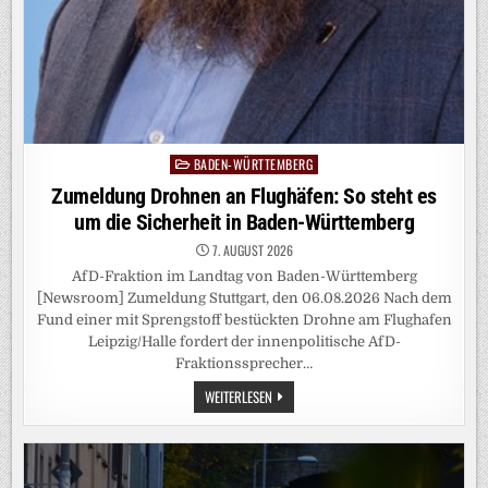
BADEN-WÜRTTEMBERG
Posted
in
Zumeldung Drohnen an Flughäfen: So steht es
um die Sicherheit in Baden-Württemberg
7. AUGUST 2026
AfD-Fraktion im Landtag von Baden-Württemberg
[Newsroom] Zumeldung Stuttgart, den 06.08.2026 Nach dem
Fund einer mit Sprengstoff bestückten Drohne am Flughafen
Leipzig/Halle fordert der innenpolitische AfD-
Fraktionssprecher…
ZUMELDUNG
WEITERLESEN
DROHNEN
AN
FLUGHÄFEN:
SO
STEHT
ES