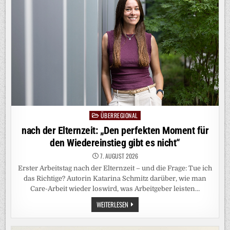
NIÑO
BEDROHT
GLOBALE
LIEFERKETTEN
ÜBERREGIONAL
Posted
in
nach der Elternzeit: „Den perfekten Moment für
den Wiedereinstieg gibt es nicht“
7. AUGUST 2026
Erster Arbeitstag nach der Elternzeit – und die Frage: Tue ich
das Richtige? Autorin Katarina Schmitz darüber, wie man
Care-Arbeit wieder loswird, was Arbeitgeber leisten…
NACH
WEITERLESEN
DER
ELTERNZEIT:
„DEN