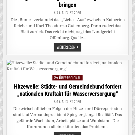
bringen
7. AUGUST 2026
Die „Bunte“ verkündet das „Liebes-Aus“ zwischen Katherina
Reiche und Karl-Theodor zu Guttenberg. Dann rudert das
Blatt zurück. Das reicht nicht, sagt das Landgericht
Offenburg. Quelle…
VON
WEITERLESEN
WEGEN
„LIEBES-
AUS“:
„BUNTE“
MUSS
GEGENDARSTELLUNG
VON
ÜBERREGIONAL
GUTTENBERG
Posted
AUF
in
Hitzewelle: Städte- und Gemeindebund fordert
TITEL
BRINGEN
„nationalen Kraftakt für Wasserversorgung“
7. AUGUST 2026
Die wirtschaftlichen Folgen der Hitze- und Dürreperioden
sind laut Verbandspräsident Spiegler „längst Realität“. Das
gefährde Wachstum, Arbeitsplätze und Wohlstand. Die
Kommunen alleine könnten das Problem…