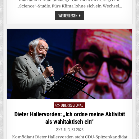
„Science“-Studie. Fürs Klima lohne sich ein Wechsel…
ENERGIEWENDE:
WEITERLESEN
US-
FORSCHER
EMPFEHLEN:
VERSCHROTTET
DIE
BENZINER
ÜBERREGIONAL
Posted
in
Dieter Hallervorden: „Ich ordne meine Aktivität
als wahltaktisch ein“
7. AUGUST 2026
Komödiant Dieter Hallervorden steht CDU-Spitzenkandidat