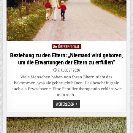
DÄMLICHE
WAHLGESCHENKE
VERZOCKT“
ÜBERREGIONAL
Posted
in
Beziehung zu den Eltern: „Niemand wird geboren,
um die Erwartungen der Eltern zu erfüllen“
7. AUGUST 2026
Viele Menschen haben von ihren Eltern nicht das
bekommen, was sie gebraucht hätten. Das beschäftigt sie
auch als Erwachsene. Eine Familientherapeutin erklärt, wie
man sich…
BEZIEHUNG
WEITERLESEN
ZU
DEN
ELTERN:
„NIEMAND
WIRD
GEBOREN,
UM