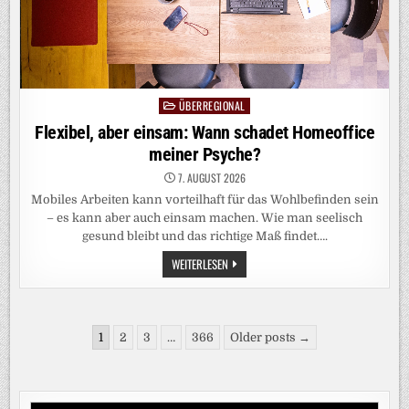
ÜBERREGIONAL
Posted
in
Flexibel, aber einsam: Wann schadet Homeoffice
meiner Psyche?
7. AUGUST 2026
Mobiles Arbeiten kann vorteilhaft für das Wohlbefinden sein
– es kann aber auch einsam machen. Wie man seelisch
gesund bleibt und das richtige Maß findet….
FLEXIBEL,
WEITERLESEN
ABER
EINSAM:
WANN
SCHADET
HOMEOFFICE
Seitennummerierung
MEINER
1
2
3
…
366
Older posts →
PSYCHE?
der
Beiträge