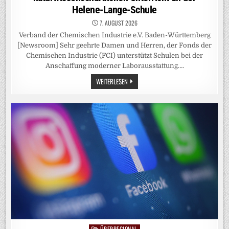
Helene-Lange-Schule
7. AUGUST 2026
Verband der Chemischen Industrie e.V. Baden-Württemberg
[Newsroom] Sehr geehrte Damen und Herren, der Fonds der
Chemischen Industrie (FCI) unterstützt Schulen bei der
Anschaffung moderner Laborausstattung….
2.135
WEITERLESEN
EURO
FÜR
MODERNEN
NATURWISSENSCHAFTLICHEN
UNTERRICHT
AN
DER
HELENE-
LANGE-
SCHULE
ÜBERREGIONAL
Posted