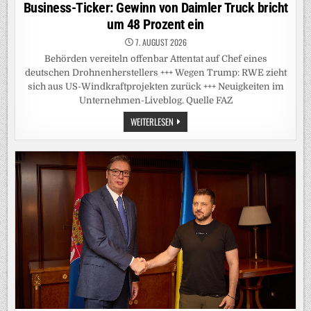
in
Business-Ticker: Gewinn von Daimler Truck bricht
um 48 Prozent ein
7. AUGUST 2026
Behörden vereiteln offenbar Attentat auf Chef eines
deutschen Drohnenherstellers +++ Wegen Trump: RWE zieht
sich aus US-Windkraftprojekten zurück +++ Neuigkeiten im
Unternehmen-Liveblog. Quelle FAZ
BUSINESS-
WEITERLESEN
TICKER:
GEWINN
VON
DAIMLER
TRUCK
BRICHT
UM
48
PROZENT
EIN