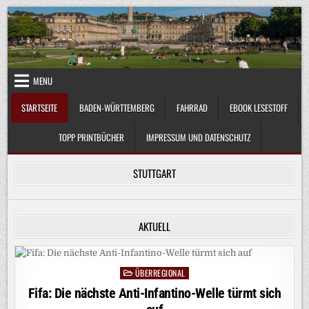
Skip
to
content
MENU
STARTSEITE
BADEN-WÜRTTEMBERG
FAHRRAD
EBOOK LESESTOFF
TOPP PRINTBÜCHER
IMPRESSUM UND DATENSCHUTZ
STUTTGART
AKTUELL
ÜBERREGIONAL
Posted
in
Fifa: Die nächste Anti-Infantino-Welle türmt sich