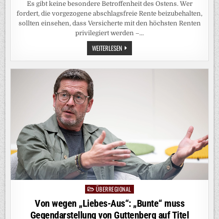
Es gibt keine besondere Betroffenheit des Ostens. Wer
fordert, die vorgezogene abschlagsfreie Rente beizubehalten,
sollten einsehen, dass Versicherte mit den höchsten Renten
privilegiert werden –…
BEGÜNSTIGTE
WEITERLESEN
FRÜHRENTE:
KRETSCHMER
UND
CO.
WISSEN
WOHL
NICHT,
WAS
SIE
FORDERN
ÜBERREGIONAL
Posted
in
Von wegen „Liebes-Aus“: „Bunte“ muss
Gegendarstellung von Guttenberg auf Titel