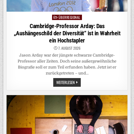
ÜBERREGIONAL
Posted
in
Cambridge-Professor Arday: Das
„Aushängeschild der Diversität“ ist in Wahrheit
ein Hochstapler
7. AUGUST 2026
Jason Arday war der jüngste schwarze Cambridge-
Professor aller Zeiten. Doch seine außergewöhnliche
Biografie soll er zum Teil erfunden haben. Jetzt ist er
zurückgetreten – und…
CAMBRIDGE-
WEITERLESEN
PROFESSOR
ARDAY:
DAS
„AUSHÄNGESCHILD
DER
DIVERSITÄT“
IST
IN
WAHRHEIT
EIN
HOCHSTAPLER