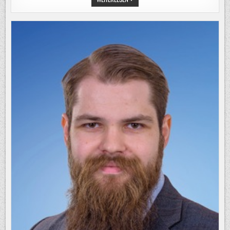
ERDEN:
WIE
DIE
INDUSTRIE
SICH
AUF
ROHSTOFFMANGEL
VORBEREITET