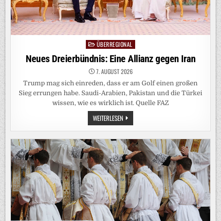
ÜBERREGIONAL
Posted
in
Neues Dreierbündnis: Eine Allianz gegen Iran
7. AUGUST 2026
Trump mag sich einreden, dass er am Golf einen großen
Sieg errungen habe. Saudi-Arabien, Pakistan und die Türkei
wissen, wie es wirklich ist. Quelle FAZ
NEUES
WEITERLESEN
DREIERBÜNDNIS:
EINE
ALLIANZ
GEGEN
IRAN