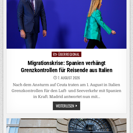
ÜBERREGIONAL
Posted
in
Migrationskrise: Spanien verhängt
Grenzkontrollen für Reisende aus Italien
7. AUGUST 2026
Nach dem Ansturm auf Ceuta traten am 1. August in Italien
Grenzkontrollen für den Luft- und Seeverkehr mit Spanien
in Kraft. Madrid antwortet nun mit…
MIGRATIONSKRISE:
WEITERLESEN
SPANIEN
VERHÄNGT
GRENZKONTROLLEN
FÜR
REISENDE
AUS
ITALIEN