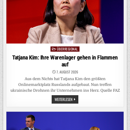
IM
DONBASS
WÄCHST
ÜBERREGIONAL
Posted
in
Tatjana Kim: Ihre Warenlager gehen in Flammen
auf
7. AUGUST 2026
Aus dem Nichts hat Tatjana Kim den größten
Onlinemarktplatz Russlands aufgebaut. Nun treffen
ukrainische Drohnen ihr Unternehmen ins Herz. Quelle FAZ
TATJANA
WEITERLESEN
KIM:
IHRE
WARENLAGER
GEHEN
IN
FLAMMEN
AUF