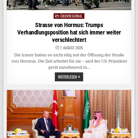
ÜBERREGIONAL
Posted
in
Strasse von Hormus: Trumps
Verhandlungsposition hat sich immer weiter
verschlechtert
7. AUGUST 2026
Die Iraner haben es nicht eilig mit der Öffnung der Straße
von Hormus. Die Zeit arbeitet für sie – und der US-Präsident
gerät zunehmend in…
STRASSE
WEITERLESEN
VON
HORMUS:
TRUMPS
VERHANDLUNGSPOSITION
HAT
SICH
IMMER
WEITER
VERSCHLECHTERT