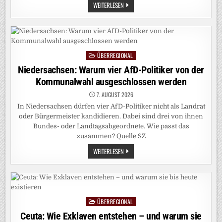
UNITREE:
WEITERLESEN
CHINAS
ROBOTER
TANZEN
AUF
DAS
BÖRSENPARKETT
ÜBERREGIONAL
Posted
in
Niedersachsen: Warum vier AfD-Politiker von der
Kommunalwahl ausgeschlossen werden
7. AUGUST 2026
In Niedersachsen dürfen vier AfD-Politiker nicht als Landrat
oder Bürgermeister kandidieren. Dabei sind drei von ihnen
Bundes- oder Landtagsabgeordnete. Wie passt das
zusammen? Quelle SZ
NIEDERSACHSEN:
WEITERLESEN
WARUM
VIER
AFD-
POLITIKER
VON
DER
KOMMUNALWAHL
ÜBERREGIONAL
AUSGESCHLOSSEN
Posted
WERDEN
in
Ceuta: Wie Exklaven entstehen – und warum sie