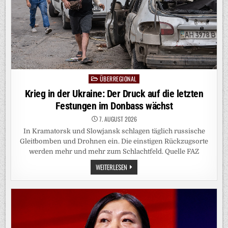
ÜBERREGIONAL
Posted
in
Krieg in der Ukraine: Der Druck auf die letzten
Festungen im Donbass wächst
7. AUGUST 2026
In Kramatorsk und Slowjansk schlagen täglich russische
Gleitbomben und Drohnen ein. Die einstigen Rückzugsorte
werden mehr und mehr zum Schlachtfeld. Quelle FAZ
KRIEG
WEITERLESEN
IN
DER
UKRAINE:
DER
DRUCK
AUF
DIE
LETZTEN
FESTUNGEN