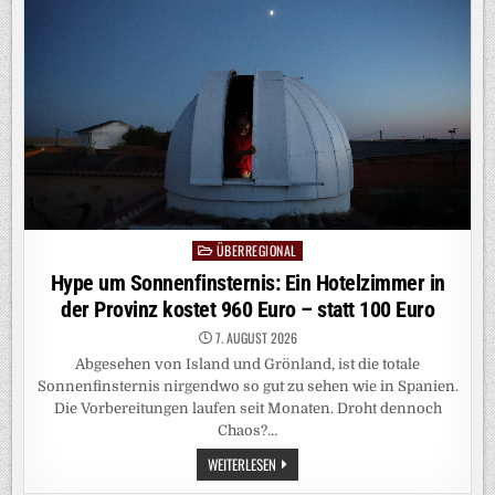
BAU
ÜBERREGIONAL
Posted
in
Hype um Sonnenfinsternis: Ein Hotelzimmer in
der Provinz kostet 960 Euro – statt 100 Euro
7. AUGUST 2026
Abgesehen von Island und Grönland, ist die totale
Sonnenfinsternis nirgendwo so gut zu sehen wie in Spanien.
Die Vorbereitungen laufen seit Monaten. Droht dennoch
Chaos?…
HYPE
WEITERLESEN
UM
SONNENFINSTERNIS: