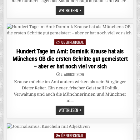
nach hundert Tagen als Stadtoberhaupt ausfällt. Und wo er…
MÜNCHENS
WEITERLESEN
NEUER
OB
ZIEHT
EINE
ERSTE
BILANZ:
DOMINIK
ÜBERREGIONAL
KRAUSE
Posted
UND
in
Hundert Tage im Amt: Dominik Krause hat als
SEIN
„WAHNSINNIGES“
Münchens OB die ersten Schritte gut gemeistert
OBERBÜRGERMEISTER-
GEFÜHL
– aber er hat noch viel vor sich
7. AUGUST 2026
Krause möchte im Amt anders wirken als sein Vorgänger
Dieter Reiter. Ein neuer, frischer Geist soll Politik,
Verwaltung und auch die Münchnerinnen und Münchner
in…
HUNDERT
WEITERLESEN
TAGE
IM
AMT:
DOMINIK
KRAUSE
HAT
ÜBERREGIONAL
Posted
ALS