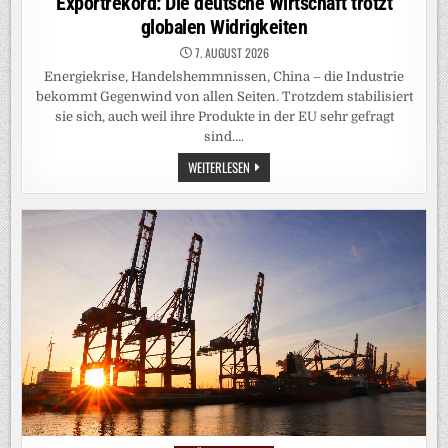
Exportrekord: Die deutsche Wirtschaft trotzt
globalen Widrigkeiten
7. AUGUST 2026
Energiekrise, Handelshemmnissen, China – die Industrie
bekommt Gegenwind von allen Seiten. Trotzdem stabilisiert
sie sich, auch weil ihre Produkte in der EU sehr gefragt
sind….
EXPORTREKORD:
WEITERLESEN
DIE
DEUTSCHE
WIRTSCHAFT
TROTZT
GLOBALEN
WIDRIGKEITEN