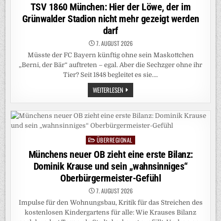
in
TSV 1860 München: Hier der Löwe, der im
Grünwalder Stadion nicht mehr gezeigt werden
darf
7. AUGUST 2026
Müsste der FC Bayern künftig ohne sein Maskottchen
„Berni, der Bär“ auftreten – egal. Aber die Sechzger ohne ihr
Tier? Seit 1848 begleitet es sie….
TSV
WEITERLESEN
1860
MÜNCHEN:
HIER
DER
LÖWE,
DER
IM
ÜBERREGIONAL
GRÜNWALDER
Posted
STADION
in
Münchens neuer OB zieht eine erste Bilanz:
NICHT
MEHR
Dominik Krause und sein „wahnsinniges“
GEZEIGT
WERDEN
Oberbürgermeister-Gefühl
DARF
7. AUGUST 2026
Impulse für den Wohnungsbau, Kritik für das Streichen des
kostenlosen Kindergartens für alle: Wie Krauses Bilanz