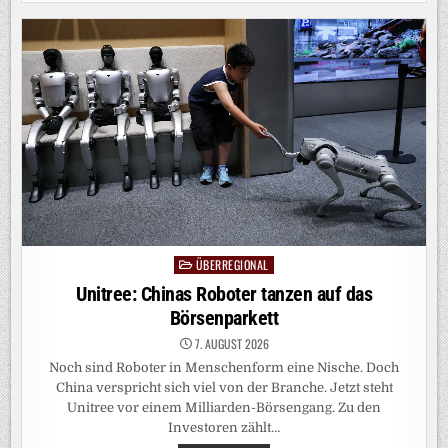
IM
INTERVIEW:
GEGEN
MUSKS
KALKULIERTE
LÜGEN
IST
DER
JOURNALISMUS
WEHRLOS
ÜBERREGIONAL
Posted
in
Unitree: Chinas Roboter tanzen auf das
Börsenparkett
7. AUGUST 2026
Noch sind Roboter in Menschenform eine Nische. Doch
China verspricht sich viel von der Branche. Jetzt steht
Unitree vor einem Milliarden-Börsengang. Zu den
Investoren zählt…