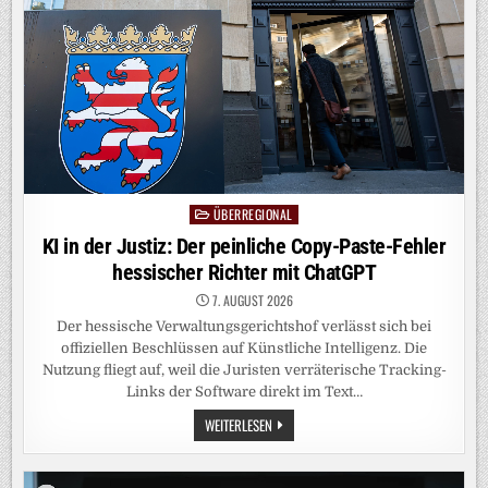
ÜBERREGIONAL
Posted
in
KI in der Justiz: Der peinliche Copy-Paste-Fehler
hessischer Richter mit ChatGPT
7. AUGUST 2026
Der hessische Verwaltungsgerichtshof verlässt sich bei
offiziellen Beschlüssen auf Künstliche Intelligenz. Die
Nutzung fliegt auf, weil die Juristen verräterische Tracking-
Links der Software direkt im Text…
KI
WEITERLESEN
IN
DER
JUSTIZ:
DER