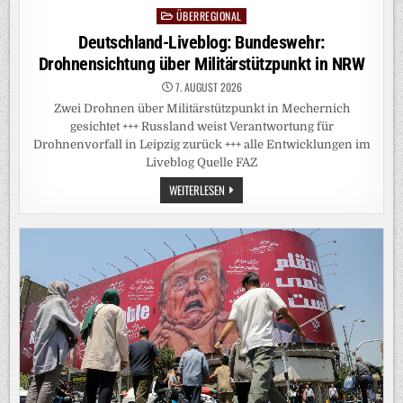
ÜBERREGIONAL
Posted
in
Deutschland-Liveblog: Bundeswehr:
Drohnensichtung über Militärstützpunkt in NRW
7. AUGUST 2026
Zwei Drohnen über Militärstützpunkt in Mechernich
gesichtet +++ Russland weist Verantwortung für
Drohnenvorfall in Leipzig zurück +++ alle Entwicklungen im
Liveblog Quelle FAZ
DEUTSCHLAND-
WEITERLESEN
LIVEBLOG:
BUNDESWEHR:
DROHNENSICHTUNG
ÜBER
MILITÄRSTÜTZPUNKT
IN
NRW