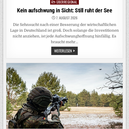
ÜBERREGIONAL
Posted
in
Kein aufschwung in Sicht: Still ruht der See
7. AUGUST 2026
Die Sehnsucht nach einer Besserung der wirtschaftlichen
Lage in Deutschland ist groß. Doch solange die Investitionen
nicht anziehen, ist jede Aufschwunghoffnung hinfällig. Es
braucht mehr…
KEIN
WEITERLESEN
AUFSCHWUNG
IN
SICHT:
STILL
RUHT
DER
SEE