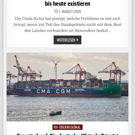
bis heute existieren
7. AUGUST 2026
Die Ceuta-Krise hat gezeigt, welche Probleme es mit sich
bringt, wenn ein Teil des Staatsgebiets nicht mit dem Rest
des Landes verbunden ist. Besonders heikel…
CEUTA:
WEITERLESEN
WIE
EXKLAVEN
ENTSTEHEN –
UND
WARUM
SIE
BIS
HEUTE
EXISTIEREN
ÜBERREGIONAL
Posted
in