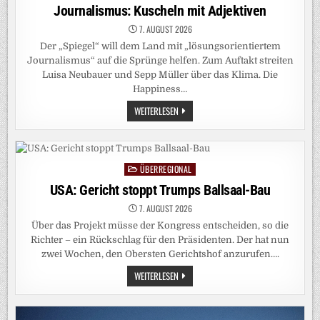
MÜNCHENS
in
Journalismus: Kuscheln mit Adjektiven
OB
DIE
7. AUGUST 2026
ERSTEN
SCHRITTE
Der „Spiegel“ will dem Land mit „lösungsorientiertem
GUT
GEMEISTERT
Journalismus“ auf die Sprünge helfen. Zum Auftakt streiten
–
Luisa Neubauer und Sepp Müller über das Klima. Die
ABER
ER
Happiness…
HAT
NOCH
JOURNALISMUS:
WEITERLESEN
VIEL
KUSCHELN
VOR
MIT
SICH
ADJEKTIVEN
ÜBERREGIONAL
Posted
in
USA: Gericht stoppt Trumps Ballsaal-Bau
7. AUGUST 2026
Über das Projekt müsse der Kongress entscheiden, so die
Richter – ein Rückschlag für den Präsidenten. Der hat nun
zwei Wochen, den Obersten Gerichtshof anzurufen….
USA:
WEITERLESEN
GERICHT
STOPPT
TRUMPS
BALLSAAL-