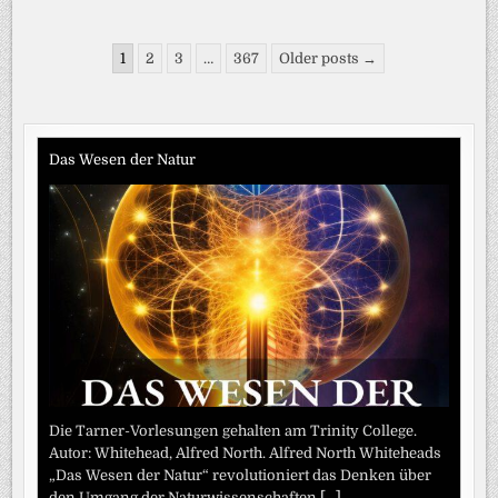
EIN
HOTELZIMMER
IN
Seitennummerierung
DER
1
2
3
…
367
Older posts →
PROVINZ
der
KOSTET
960
Beiträge
EURO
–
STATT
100
Das Wesen der Natur
EURO
Die Tarner-Vorlesungen gehalten am Trinity College.
Autor: Whitehead, Alfred North. Alfred North Whiteheads
„Das Wesen der Natur“ revolutioniert das Denken über
den Umgang der Naturwissenschaften
[...]