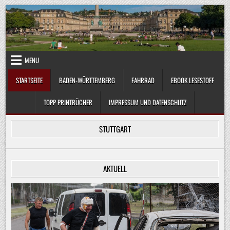
Skip
to
content
MENU
STARTSEITE
BADEN-WÜRTTEMBERG
FAHRRAD
EBOOK LESESTOFF
TOPP PRINTBÜCHER
IMPRESSUM UND DATENSCHUTZ
STUTTGART
AKTUELL