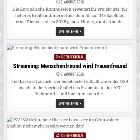
7. AUGUST 2026
Die Europäische Kommission erweitert ihr Projekt Iris² für
sicheres Breitbandinternet aus dem All auf 348 Satelliten,
erste Dienste soll es 2029 geben. Hintergrund ist auch…
RAUMFAHRT:
WEITERLESEN
EU
BRINGT
IHREN
STARLINK-
KONKURRENTEN
AUF
ÜBERREGIONAL
Posted
DEN
WEG
in
Streaming: Menschenfreund wird Frauenfreund
7. AUGUST 2026
Ted Lasso ist zurück: Der beliebteste Fußballtrainer der USA
coacht in der vierten Staffel das Frauenteam des AFC
Richmond – und lotet nun auch die…
STREAMING:
WEITERLESEN
MENSCHENFREUND
WIRD
FRAUENFREUND
ÜBERREGIONAL
Posted