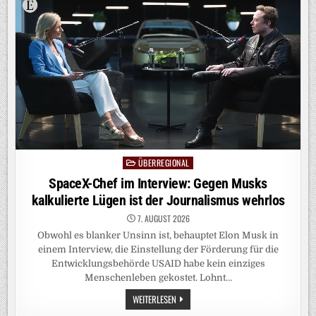
PEINLICHE
COPY-
PASTE-
FEHLER
HESSISCHER
RICHTER
MIT
CHATGPT
ÜBERREGIONAL
Posted
in
SpaceX-Chef im Interview: Gegen Musks
kalkulierte Lügen ist der Journalismus wehrlos
7. AUGUST 2026
Obwohl es blanker Unsinn ist, behauptet Elon Musk in
einem Interview, die Einstellung der Förderung für die
Entwicklungsbehörde USAID habe kein einziges
Menschenleben gekostet. Lohnt…
SPACEX-
WEITERLESEN
CHEF