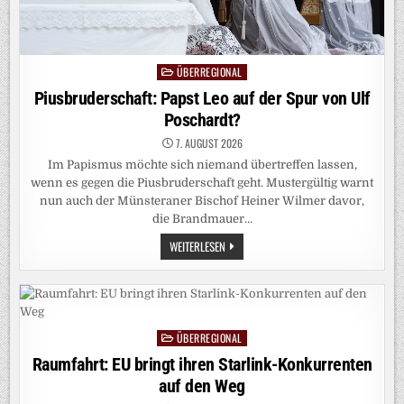
ÜBERREGIONAL
Posted
in
Piusbruderschaft: Papst Leo auf der Spur von Ulf
Poschardt?
7. AUGUST 2026
Im Papismus möchte sich niemand übertreffen lassen,
wenn es gegen die Piusbruderschaft geht. Mustergültig warnt
nun auch der Münsteraner Bischof Heiner Wilmer davor,
die Brandmauer…
PIUSBRUDERSCHAFT:
WEITERLESEN
PAPST
LEO
AUF
DER
SPUR
VON
ULF
ÜBERREGIONAL
POSCHARDT?
Posted
in
Raumfahrt: EU bringt ihren Starlink-Konkurrenten
auf den Weg