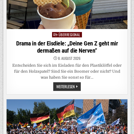
ÜBERREGIONAL
Posted
in
Drama in der Eisdiele: „Deine Gen Z geht mir
dermaßen auf die Nerven“
8. AUGUST 2026
Entscheiden Sie sich im Eisladen für den Plastiklöffel oder
für den Holzspatel? Sind Sie ein Boomer oder nicht? Und
was haben Sie sonst so für…
DRAMA
WEITERLESEN
IN
DER
EISDIELE:
„DEINE
GEN
Z
GEHT
MIR
DERMASSEN A
UF D
IE N
ERVEN“