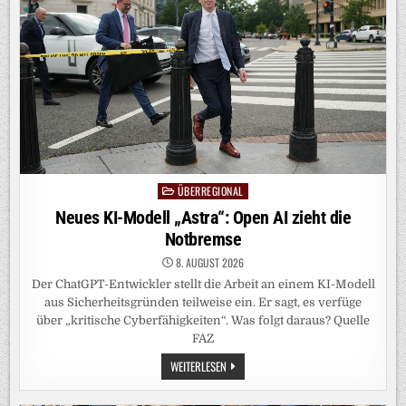
ÜBERREGIONAL
Posted
in
Neues KI-Modell „Astra“: Open AI zieht die
Notbremse
8. AUGUST 2026
Der ChatGPT-Entwickler stellt die Arbeit an einem KI-Modell
aus Sicherheitsgründen teilweise ein. Er sagt, es verfüge
über „kritische Cyberfähigkeiten“. Was folgt daraus? Quelle
FAZ
NEUES
WEITERLESEN
KI-
MODELL
„ASTRA“: