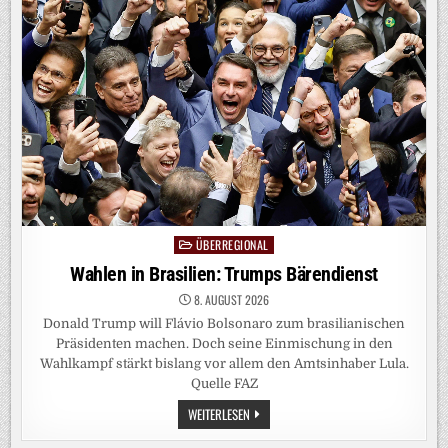
OPEN
AI
ZIEHT
DIE
NOTBREMSE
ÜBERREGIONAL
Posted
in
Wahlen in Brasilien: Trumps Bärendienst
8. AUGUST 2026
Donald Trump will Flávio Bolsonaro zum brasilianischen
Präsidenten machen. Doch seine Einmischung in den
Wahlkampf stärkt bislang vor allem den Amtsinhaber Lula.
Quelle FAZ
WAHLEN
WEITERLESEN
IN
BRASILIEN: