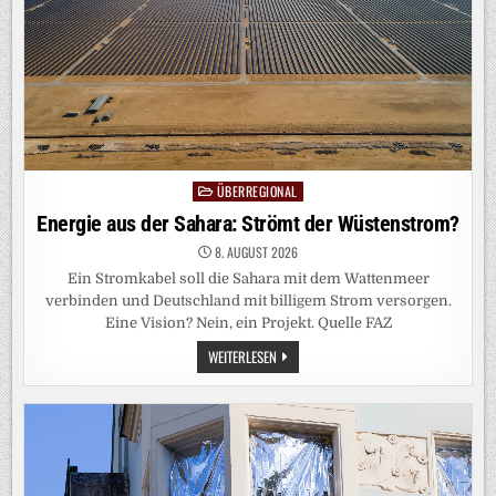
ÜBERREGIONAL
Posted
in
Energie aus der Sahara: Strömt der Wüstenstrom?
8. AUGUST 2026
Ein Stromkabel soll die Sahara mit dem Wattenmeer
verbinden und Deutschland mit billigem Strom versorgen.
Eine Vision? Nein, ein Projekt. Quelle FAZ
ENERGIE
WEITERLESEN
AUS
DER
SAHARA:
STRÖMT
DER
WÜSTENSTROM?