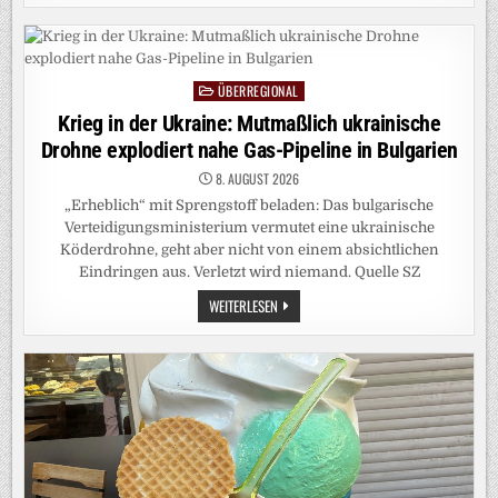
MANCHE
HELDEN
TRAGEN
BLAUMANN
ÜBERREGIONAL
Posted
in
Krieg in der Ukraine: Mutmaßlich ukrainische
Drohne explodiert nahe Gas-Pipeline in Bulgarien
8. AUGUST 2026
„Erheblich“ mit Sprengstoff beladen: Das bulgarische
Verteidigungsministerium vermutet eine ukrainische
Köderdrohne, geht aber nicht von einem absichtlichen
Eindringen aus. Verletzt wird niemand. Quelle SZ
KRIEG
WEITERLESEN
IN
DER
UKRAINE:
MUTMASSLICH U
KRAINISCHE D
ROHNE E
XPLODIERT N
AHE G
AS-P
IPELINE I
N B
ULGARIEN