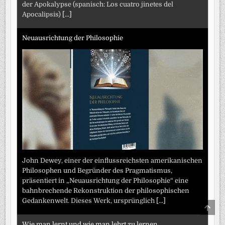
der Apokalypse (spanisch: Los cuatro jinetes del
Apocalipsis)
[...]
Neuausrichtung der Philosophie
John Dewey, einer der einflussreichsten amerikanischen
Philosophen und Begründer des Pragmatismus,
präsentiert in „Neuausrichtung der Philosophie“ eine
bahnbrechende Rekonstruktion der philosophischen
Gedankenwelt. Dieses Werk, ursprünglich
[...]
SCRO
TO
TOP
Wie man lernt und wie man lehrt zu lernen