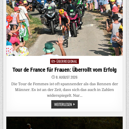
MOSKAU
HINTER
VORFALL
IN
LEIPZIG
ÜBERREGIONAL
Posted
in
Tour de France für Frauen: Überrollt vom Erfolg
8. AUGUST 2026
Die Tour de Femmes ist oft spannender als das Rennen der
Männer. Es ist an der Zeit, dass sich das auch in Zahlen
widerspiegelt. Nur…
TOUR
WEITERLESEN
DE
FRANCE
FÜR
FRAUEN:
ÜBERROLLT
VOM