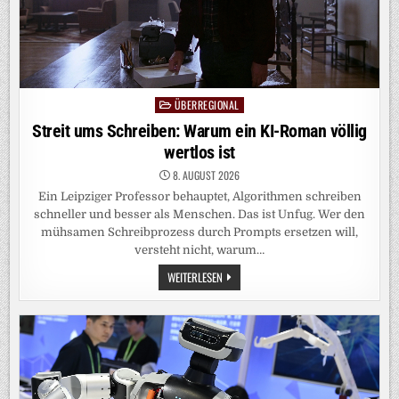
ÜBERREGIONAL
Posted
in
Streit ums Schreiben: Warum ein KI-Roman völlig
wertlos ist
8. AUGUST 2026
Ein Leipziger Professor behauptet, Algorithmen schreiben
schneller und besser als Menschen. Das ist Unfug. Wer den
mühsamen Schreibprozess durch Prompts ersetzen will,
versteht nicht, warum…
STREIT
WEITERLESEN
UMS
SCHREIBEN:
WARUM
EIN
KI-
ROMAN
VÖLLIG
WERTLOS
IST