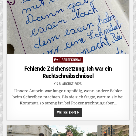
ÜBERREGIONAL
Posted
in
Fehlende Zeichensetzung: Ich war ein
Rechtschreibschnösel
8. AUGUST 2026
Unsere Autorin war lange ungnädig, wenn andere Fehler
beim Schreiben machten. Bis sie sich fragte, warum sie bei
Kommata so streng ist, bei Prozentrechnung aber…
FEHLENDE
WEITERLESEN
ZEICHENSETZUNG:
ICH
WAR
EIN
RECHTSCHREIBSCHNÖSEL