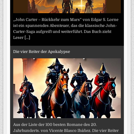
„John Carter – Rückkehr zum Mars“ von Edgar S. Lorne
ist ein spannendes Abenteuer, das die klassische John-
Carter-Saga aufgreift und weiterführt. Das Buch zieht
Leser
[...]
Die vier Reiter der Apokalypse
Aus der Liste der 100 besten Romane des 20.
Jahrhunderts. von Vicente Blasco Ibáñez. Die vier Reiter