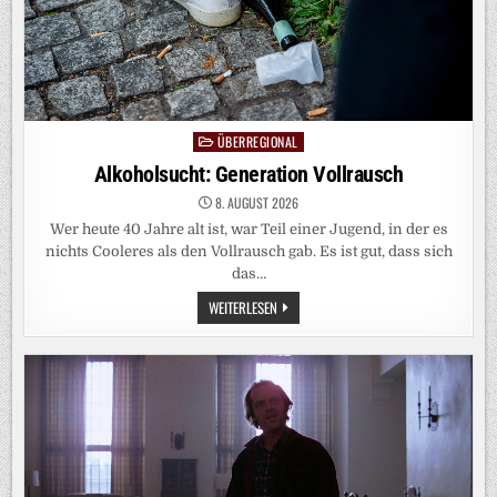
ÜBERREGIONAL
Posted
in
Alkoholsucht: Generation Vollrausch
8. AUGUST 2026
Wer heute 40 Jahre alt ist, war Teil einer Jugend, in der es
nichts Cooleres als den Vollrausch gab. Es ist gut, dass sich
das…
ALKOHOLSUCHT:
WEITERLESEN
GENERATION
VOLLRAUSCH