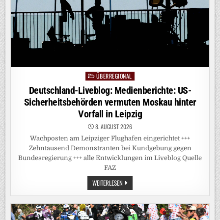
ÜBERREGIONAL
Posted
in
Deutschland-Liveblog: Medienberichte: US-
Sicherheitsbehörden vermuten Moskau hinter
Vorfall in Leipzig
8. AUGUST 2026
Wachposten am Leipziger Flughafen eingerichtet +++
Zehntausend Demonstranten bei Kundgebung gegen
Bundesregierung +++ alle Entwicklungen im Liveblog Quelle
FAZ
DEUTSCHLAND-
WEITERLESEN
LIVEBLOG:
MEDIENBERICHTE:
US-
SICHERHEITSBEHÖRDEN
VERMUTEN