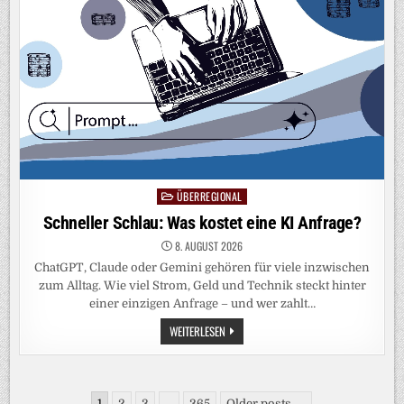
JUSTIZMINISTER
ÜBERREGIONAL
Posted
in
Schneller Schlau: Was kostet eine KI Anfrage?
8. AUGUST 2026
ChatGPT, Claude oder Gemini gehören für viele inzwischen
zum Alltag. Wie viel Strom, Geld und Technik steckt hinter
einer einzigen Anfrage – und wer zahlt…
SCHNELLER
WEITERLESEN
SCHLAU:
WAS
KOSTET
EINE
KI
Seitennummerierung
ANFRAGE?
1
2
3
…
365
Older posts →