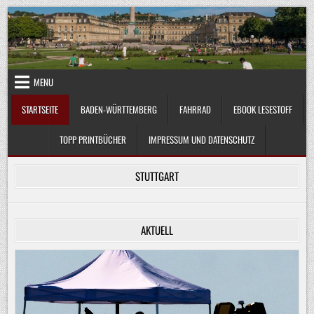
Skip
to
content
MENU
STARTSEITE
BADEN-WÜRTTEMBERG
FAHRRAD
EBOOK LESESTOFF
TOPP PRINTBÜCHER
IMPRESSUM UND DATENSCHUTZ
STUTTGART
AKTUELL