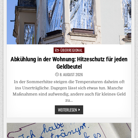
ÜBERREGIONAL
Posted
in
Abkühlung in der Wohnung: Hitzeschutz für jeden
Geldbeutel
8. AUGUST 2026
In der Sommerhitze steigen die Temperaturen daheim oft
ins Unerträgliche. Dagegen lässt sich etwas tun. Manche
Maßnahmen sind aufwendig, andere auch für kleines Geld
zu…
ABKÜHLUNG
WEITERLESEN
IN
DER
WOHNUNG:
HITZESCHUTZ
FÜR
JEDEN
GELDBEUTEL