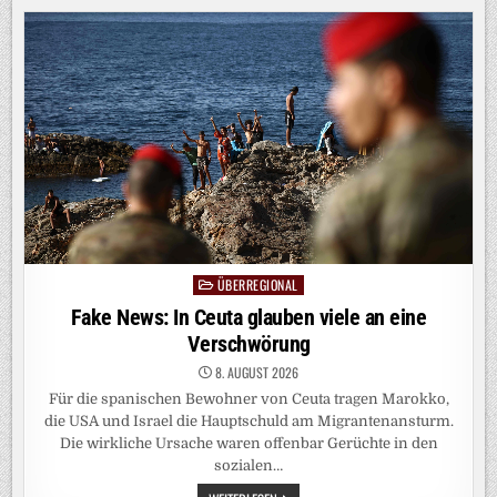
FÜR
DEN
15.
AUGUST
IST
DER
NÄCHSTE
ANSTURM
GEPLANT
ÜBERREGIONAL
Posted
in
Fake News: In Ceuta glauben viele an eine
Verschwörung
8. AUGUST 2026
Für die spanischen Bewohner von Ceuta tragen Marokko,
die USA und Israel die Hauptschuld am Migrantenansturm.
Die wirkliche Ursache waren offenbar Gerüchte in den
sozialen…