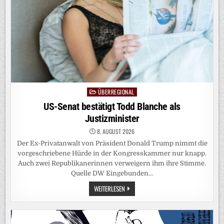
ÜBERREGIONAL
Posted
in
US-Senat bestätigt Todd Blanche als
Justizminister
8. AUGUST 2026
Der Ex-Privatanwalt von Präsident Donald Trump nimmt die
vorgeschriebene Hürde in der Kongresskammer nur knapp.
Auch zwei Republikanerinnen verweigern ihm ihre Stimme.
Quelle DW Eingebunden…
US-
WEITERLESEN
SENAT
BESTÄTIGT
TODD
BLANCHE
ALS