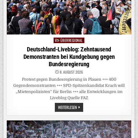
ÜBERREGIONAL
Posted
in
Deutschland-Liveblog: Zehntausend
Demonstranten bei Kundgebung gegen
Bundesregierung
8. AUGUST 2026
Protest gegen Bundesregierung in Plauen +++ 400
Gegendemonstranten +++ SPD-Spitzenkandidat Krach will
„Mietenpolizisten“ für Berlin +++ alle Entwicklungen im
Liveblog Quelle FAZ
DEUTSCHLAND-
WEITERLESEN
LIVEBLOG:
ZEHNTAUSEND
DEMONSTRANTEN
BEI
KUNDGEBUNG
GEGEN
BUNDESREGIERUNG