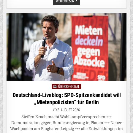
FAKE
WEITERLESEN
NEWS:
IN
CEUTA
GLAUBEN
VIELE
AN
EINE
VERSCHWÖRUNG
ÜBERREGIONAL
Posted
in
Deutschland-Liveblog: SPD-Spitzenkandidat will
„Mietenpolizisten“ für Berlin
8. AUGUST 2026
Steffen Krach macht Wahlkampfversprechen +++
Demonstration gegen Bundesregierung in Plauen +++ Neuer
Wachposten am Flughafen Leipzig +++ alle Entwicklungen im