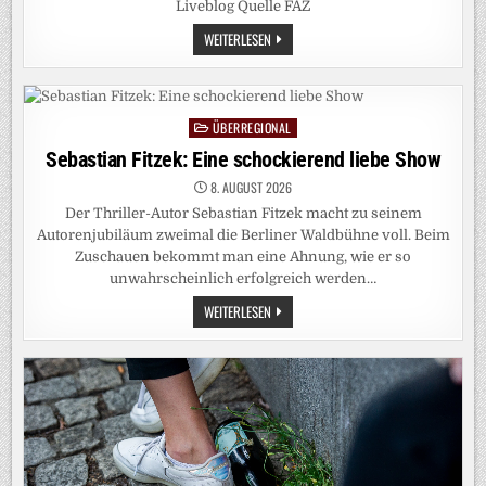
Liveblog Quelle FAZ
DEUTSCHLAND-
WEITERLESEN
LIVEBLOG:
SPD-
SPITZENKANDIDAT
WILL
„MIETENPOLIZISTEN“
FÜR
ÜBERREGIONAL
Posted
BERLIN
in
Sebastian Fitzek: Eine schockierend liebe Show
8. AUGUST 2026
Der Thriller-Autor Sebastian Fitzek macht zu seinem
Autorenjubiläum zweimal die Berliner Waldbühne voll. Beim
Zuschauen bekommt man eine Ahnung, wie er so
unwahrscheinlich erfolgreich werden…
SEBASTIAN
WEITERLESEN
FITZEK:
EINE
SCHOCKIEREND
LIEBE
SHOW