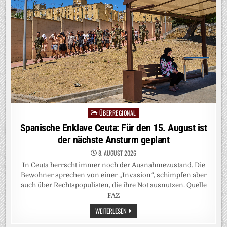
DEN
BETRIEBSUNFALL
REVIDIEREN“
ÜBERREGIONAL
Posted
in
Spanische Enklave Ceuta: Für den 15. August ist
der nächste Ansturm geplant
8. AUGUST 2026
In Ceuta herrscht immer noch der Ausnahmezustand. Die
Bewohner sprechen von einer „Invasion“, schimpfen aber
auch über Rechtspopulisten, die ihre Not ausnutzen. Quelle
FAZ
SPANISCHE
WEITERLESEN
ENKLAVE
CEUTA: