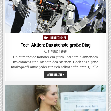
ÜBERREGIONAL
Posted
in
Tech-Aktien: Das nächste große Ding
8. AUGUST 2026
Ob humanoide Roboter ein gutes und damit lohnendes
Investment sind, steht in den Sternen. Doch das eigene
Risikoprofil muss jeder für sich selbst definieren. Quelle…
TECH-
WEITERLESEN
AKTIEN:
DAS
NÄCHSTE
GROSSE D
ING