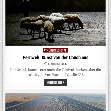
ERFOLG
ÜBERREGIONAL
Posted
in
Fernweh: Kunst von der Couch aus
8. AUGUST 2026
Der Urlaub kommt erst noch, die Festivals locken, aber die
Arbeit geht vor. Was tun? Quelle FAZ
FERNWEH:
WEITERLESEN
KUNST
VON
DER
COUCH
AUS