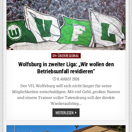
ÜBERREGIONAL
Posted
in
Wolfsburg in zweiter Liga: „Wir wollen den
Betriebsunfall revidieren“
8. AUGUST 2026
Der VfL Wolfsburg will sich nicht länger für seine
Möglichkeiten entschuldigen: Mit viel Geld, großen Namen
und einem Trainer voller Tatendrang soll der direkte
Wiederaufstieg…
WOLFSBURG
WEITERLESEN
IN
ZWEITER
LIGA:
„WIR
WOLLEN