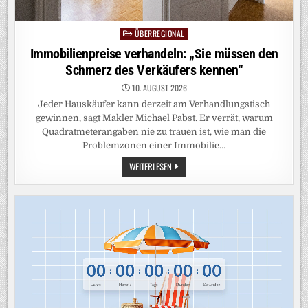
ÜBERREGIONAL
Posted
in
Immobilienpreise verhandeln: „Sie müssen den
Schmerz des Verkäufers kennen“
10. AUGUST 2026
Jeder Hauskäufer kann derzeit am Verhandlungstisch
gewinnen, sagt Makler Michael Pabst. Er verrät, warum
Quadratmeterangaben nie zu trauen ist, wie man die
Problemzonen einer Immobilie…
IMMOBILIENPREISE
WEITERLESEN
VERHANDELN:
„SIE
MÜSSEN
DEN
SCHMERZ
DES
VERKÄUFERS
KENNEN“