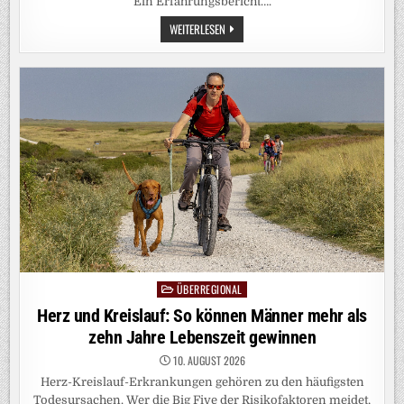
Ein Erfahrungsbericht….
WECHSELJAHRE:
WEITERLESEN
WIE
ICH
DIE
URSACHE
FÜR
MEINE
GELENKSCHMERZEN
FAND
ÜBERREGIONAL
Posted
in
Herz und Kreislauf: So können Männer mehr als
zehn Jahre Lebenszeit gewinnen
10. AUGUST 2026
Herz-Kreislauf-Erkrankungen gehören zu den häufigsten
Todesursachen. Wer die Big Five der Risikofaktoren meidet,