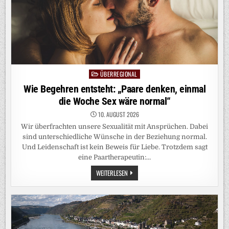
ÜBERREGIONAL
Posted
in
Wie Begehren entsteht: „Paare denken, einmal
die Woche Sex wäre normal“
10. AUGUST 2026
Wir überfrachten unsere Sexualität mit Ansprüchen. Dabei
sind unterschiedliche Wünsche in der Beziehung normal.
Und Leidenschaft ist kein Beweis für Liebe. Trotzdem sagt
eine Paartherapeutin:…
WIE
WEITERLESEN
BEGEHREN
ENTSTEHT:
„PAARE
DENKEN,
EINMAL
DIE
WOCHE
SEX