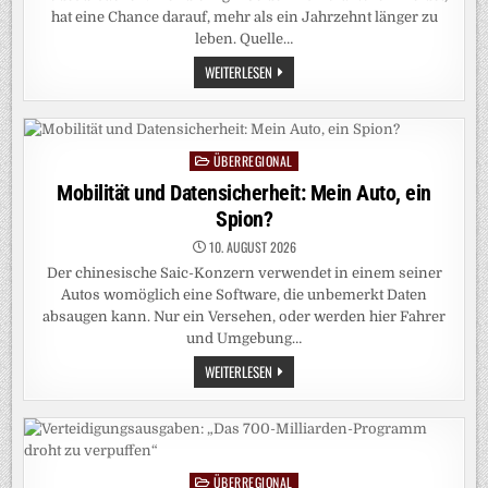
hat eine Chance darauf, mehr als ein Jahrzehnt länger zu
leben. Quelle…
HERZ
WEITERLESEN
UND
KREISLAUF:
SO
KÖNNEN
MÄNNER
MEHR
ÜBERREGIONAL
Posted
ALS
ZEHN
in
Mobilität und Datensicherheit: Mein Auto, ein
JAHRE
LEBENSZEIT
Spion?
GEWINNEN
10. AUGUST 2026
Der chinesische Saic-Konzern verwendet in einem seiner
Autos womöglich eine Software, die unbemerkt Daten
absaugen kann. Nur ein Versehen, oder werden hier Fahrer
und Umgebung…
MOBILITÄT
WEITERLESEN
UND
DATENSICHERHEIT:
MEIN
AUTO,
EIN
SPION?
ÜBERREGIONAL
Posted