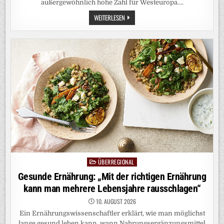
außergewöhnlich hohe Zahl für Westeuropa….
HITZEWELLE:
WEITERLESEN
JUNI
UND
JULI
WAREN
IN
WESTEUROPA
SO
WARM
WIE
NOCH
NIE
ÜBERREGIONAL
Posted
in
Gesunde Ernährung: „Mit der richtigen Ernährung
kann man mehrere Lebensjahre rausschlagen“
10. AUGUST 2026
Ein Ernährungswissenschaftler erklärt, wie man möglichst
lange gesund leben kann, wann Nahrungsergänzungsmittel