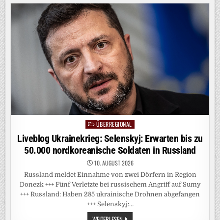
DEM
EIS
ÜBERREGIONAL
Posted
in
Liveblog Ukrainekrieg: Selenskyj: Erwarten bis zu
50.000 nordkoreanische Soldaten in Russland
10. AUGUST 2026
Russland meldet Einnahme von zwei Dörfern in Region
Donezk +++ Fünf Verletzte bei russischem Angriff auf Sumy
+++ Russland: Haben 285 ukrainische Drohnen abgefangen
+++ Selenskyj:…
LIVEBLOG
WEITERLESEN