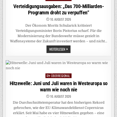
in
Verteidigungsausgaben: „Das 700-Milliarden-
Programm droht zu verpuffen“
10. AUGUST 2026
Der Ökonom Moritz Schularick kritisiert
Verteidigungsminister Boris Pistorius scharf. Für die
Modernisierung der Bundeswehr müsse gezielt in
Waffensysteme der Zukunft investiert werden – und nicht…
VERTEIDIGUNGSAUSGABEN:
WEITERLESEN
„DAS
700-
MILLIARDEN-
PROGRAMM
DROHT
ZU
VERPUFFEN“
ÜBERREGIONAL
Posted
in
Hitzewelle: Juni und Juli waren in Westeuropa so
warm wie noch nie
10. AUGUST 2026
Die Durchschnittstemperatur hat den bisherigen Rekord
gebrochen, wie der EU-Klimawandeldienst Copernicus
erklärt. Seit Mai habe es vier Hitzewellen gegeben – eine