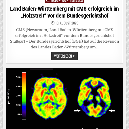
BADEN-WÜRTTEMBERG
Posted
in
Land Baden-Württemberg mit CMS erfolgreich im
„Holzstreit“ vor dem Bundesgerichtshof
10. AUGUST 2026
CMS [Newsroom] Land Baden-Württemberg mit CMS
erfolgreich im „Holzstreit“ vor dem Bundesgerichtshof
Stuttgart – Der Bundesgerichtshof (BGH) hat auf die Revision
des Landes Baden-Württemberg am…
LAND
WEITERLESEN
BADEN-
WÜRTTEMBERG
MIT
CMS
ERFOLGREICH
IM
„HOLZSTREIT“
VOR
DEM
BUNDESGERICHTSHOF