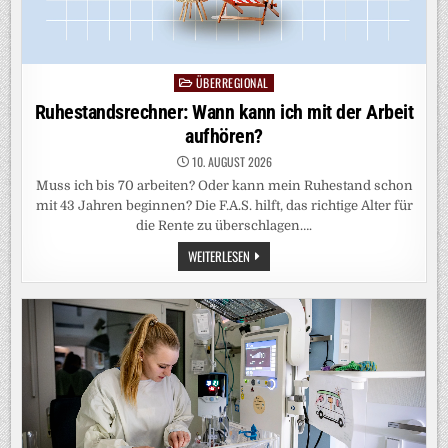
ÜBERREGIONAL
Posted
in
Ruhestandsrechner: Wann kann ich mit der Arbeit
aufhören?
10. AUGUST 2026
Muss ich bis 70 arbeiten? Oder kann mein Ruhestand schon
mit 43 Jahren beginnen? Die F.A.S. hilft, das richtige Alter für
die Rente zu überschlagen….
RUHESTANDSRECHNER:
WEITERLESEN
WANN
KANN
ICH
MIT
DER
ARBEIT
AUFHÖREN?