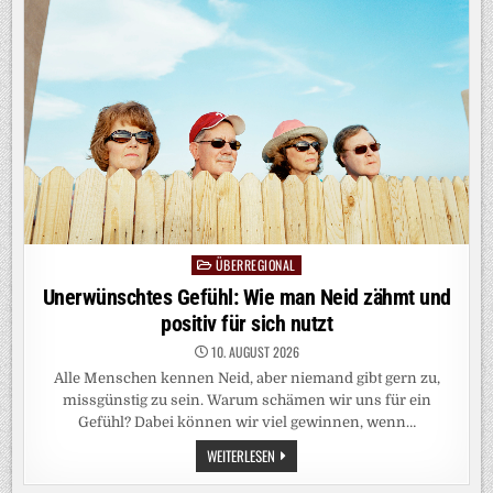
UNSERE
BEZIEHUNG
NOCH
DIE
RICHTIGE
FÜR
MICH?
ÜBERREGIONAL
Posted
in
Unerwünschtes Gefühl: Wie man Neid zähmt und
positiv für sich nutzt
10. AUGUST 2026
Alle Menschen kennen Neid, aber niemand gibt gern zu,
missgünstig zu sein. Warum schämen wir uns für ein
Gefühl? Dabei können wir viel gewinnen, wenn…
UNERWÜNSCHTES
WEITERLESEN
GEFÜHL:
WIE