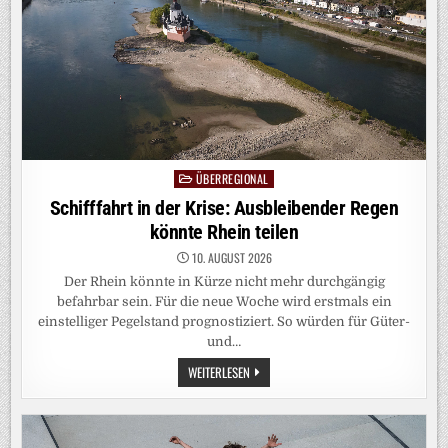
WÄRE
NORMAL“
ÜBERREGIONAL
Posted
in
Schifffahrt in der Krise: Ausbleibender Regen
könnte Rhein teilen
10. AUGUST 2026
Der Rhein könnte in Kürze nicht mehr durchgängig
befahrbar sein. Für die neue Woche wird erstmals ein
einstelliger Pegelstand prognostiziert. So würden für Güter-
und…
SCHIFFFAHRT
WEITERLESEN
IN
DER
KRISE:
AUSBLEIBENDER
REGEN