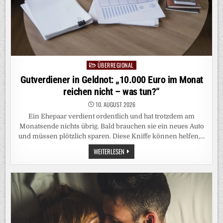
ÜBERREGIONAL
Posted
in
Gutverdiener in Geldnot: „10.000 Euro im Monat
reichen nicht – was tun?“
10. AUGUST 2026
Ein Ehepaar verdient ordentlich und hat trotzdem am
Monatsende nichts übrig. Bald brauchen sie ein neues Auto
und müssen plötzlich sparen. Diese Kniffe können helfen,…
GUTVERDIENER
WEITERLESEN
IN
GELDNOT:
„10.000
EURO
IM
MONAT
REICHEN
NICHT
–
WAS
TUN?“