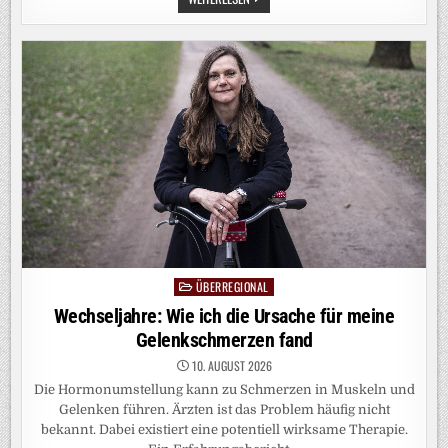
UKRAINEKRIEG:
SELENSKYJ:
ERWARTEN
BIS
ZU
50.000
NORDKOREANISCHE
SOLDATEN
IN
RUSSLAND
ÜBERREGIONAL
Posted
in
Wechseljahre: Wie ich die Ursache für meine
Gelenkschmerzen fand
10. AUGUST 2026
Die Hormonumstellung kann zu Schmerzen in Muskeln und
Gelenken führen. Ärzten ist das Problem häufig nicht
bekannt. Dabei existiert eine potentiell wirksame Therapie.