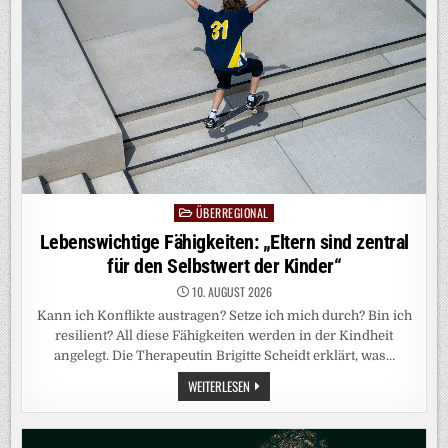
KÖNNTE
RHEIN
TEILEN
ÜBERREGIONAL
Posted
in
Lebenswichtige Fähigkeiten: „Eltern sind zentral
für den Selbstwert der Kinder“
10. AUGUST 2026
Kann ich Konflikte austragen? Setze ich mich durch? Bin ich
resilient? All diese Fähigkeiten werden in der Kindheit
angelegt. Die Therapeutin Brigitte Scheidt erklärt, was…
LEBENSWICHTIGE
WEITERLESEN
FÄHIGKEITEN:
„ELTERN
SIND
ZENTRAL