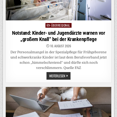
ÜBERREGIONAL
Posted
in
Notstand: Kinder- und Jugendärzte warnen vor
„großem Knall“ bei der Krankenpflege
10. AUGUST 2026
Der Personalmangel in der Spezialpflege für Frühgeborene
und schwerkranke Kinder ist laut dem Berufsverband jetzt
schon „himmelschreiend“ und dürfte sich noch
verschlimmern. Quelle FAZ
NOTSTAND:
WEITERLESEN
KINDER-
UND
JUGENDÄRZTE
WARNEN
VOR
„GROSSEM K
NALL“ B
EI D
ER K
RANKENPFLEGE