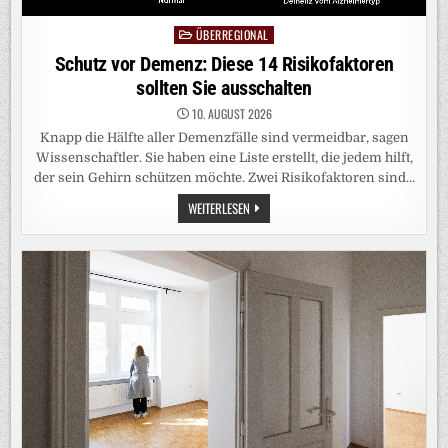
ÜBERREGIONAL
Posted
in
Schutz vor Demenz: Diese 14 Risikofaktoren
sollten Sie ausschalten
10. AUGUST 2026
Knapp die Hälfte aller Demenzfälle sind vermeidbar, sagen
Wissenschaftler. Sie haben eine Liste erstellt, die jedem hilft,
der sein Gehirn schützen möchte. Zwei Risikofaktoren sind…
SCHUTZ
WEITERLESEN
VOR
DEMENZ:
DIESE
14
RISIKOFAKTOREN
SOLLTEN
SIE
AUSSCHALTEN