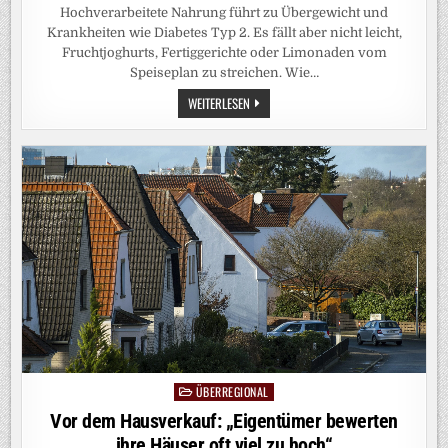
Hochverarbeitete Nahrung führt zu Übergewicht und
Krankheiten wie Diabetes Typ 2. Es fällt aber nicht leicht,
Fruchtjoghurts, Fertiggerichte oder Limonaden vom
Speiseplan zu streichen. Wie…
KOLUMNE
WEITERLESEN
„RICHTIG
ESSEN“:
AUF
DIESE
ZWEI
LEBENSMITTEL
SOLLTE
MAN
GANZ
VERZICHTEN
ÜBERREGIONAL
Posted
in
Vor dem Hausverkauf: „Eigentümer bewerten
ihre Häuser oft viel zu hoch“