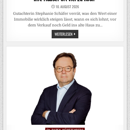
10. AUGUST 2026
Gutachterin Stephanie Schäfer verrät, was den Wert einer
Immobilie wirklich steigen lässt, wann es sich lohnt, vor
dem Verkauf noch Geld ins alte Haus zu…
VOR
WEITERLESEN
DEM
HAUSVERKAUF:
„EIGENTÜMER
BEWERTEN
IHRE
HÄUSER
OFT
VIEL
ZU
HOCH“