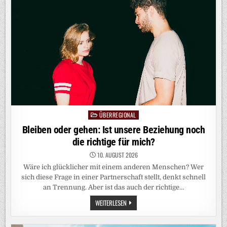
FÜR
DEN
SELBSTWERT
DER
KINDER“
ÜBERREGIONAL
Posted
in
Bleiben oder gehen: Ist unsere Beziehung noch
die richtige für mich?
10. AUGUST 2026
Wäre ich glücklicher mit einem anderen Menschen? Wer
sich diese Frage in einer Partnerschaft stellt, denkt schnell
an Trennung. Aber ist das auch der richtige…
BLEIBEN
WEITERLESEN
ODER
GEHEN:
IST