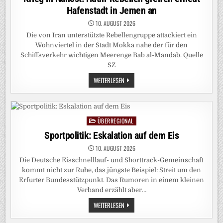
Hafenstadt in Jemen an
10. AUGUST 2026
Die von Iran unterstützte Rebellengruppe attackiert ein
Wohnviertel in der Stadt Mokka nahe der für den
Schiffsverkehr wichtigen Meerenge Bab al-Mandab. Quelle
SZ
KRIEG
WEITERLESEN
IN
NAHOST:
HUTHI-
REBELLEN
GREIFEN
ERNEUT
ÜBERREGIONAL
Posted
HAFENSTADT
IN
in
Sportpolitik: Eskalation auf dem Eis
JEMEN
AN
10. AUGUST 2026
Die Deutsche Eisschnelllauf- und Shorttrack-Gemeinschaft
kommt nicht zur Ruhe, das jüngste Beispiel: Streit um den
Erfurter Bundesstützpunkt. Das Rumoren in einem kleinen
Verband erzählt aber…
SPORTPOLITIK:
WEITERLESEN
ESKALATION
AUF