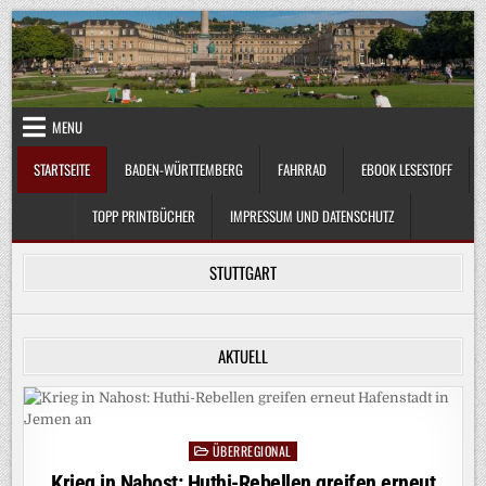
Skip
to
content
MENU
STARTSEITE
BADEN-WÜRTTEMBERG
FAHRRAD
EBOOK LESESTOFF
TOPP PRINTBÜCHER
IMPRESSUM UND DATENSCHUTZ
STUTTGART
AKTUELL
ÜBERREGIONAL
Posted
in
Krieg in Nahost: Huthi-Rebellen greifen erneut