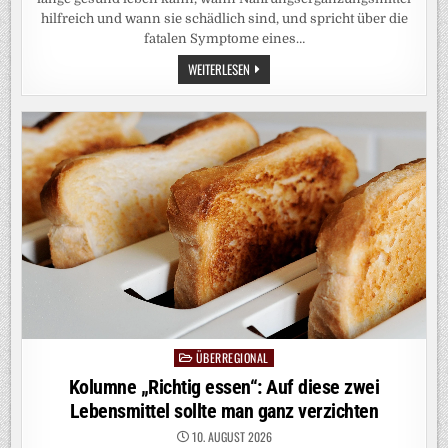
hilfreich und wann sie schädlich sind, und spricht über die
fatalen Symptome eines…
GESUNDE
WEITERLESEN
ERNÄHRUNG:
„MIT
DER
RICHTIGEN
ERNÄHRUNG
KANN
MAN
MEHRERE
LEBENSJAHRE
RAUSSCHLAGEN“
ÜBERREGIONAL
Posted
in
Kolumne „Richtig essen“: Auf diese zwei
Lebensmittel sollte man ganz verzichten
10. AUGUST 2026