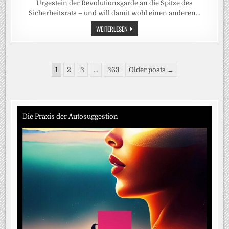
Urgestein der Revolutionsgarde an die Spitze des
Sicherheitsrats – und will damit wohl einen anderen…
IRANS
WEITERLESEN
SICHERHEITSRAT:
WER
IST
DER
NEUE
Seitennummerierung
MANN
1
2
3
…
363
Older posts →
IM
der
MACHTZENTRUM
VON
Beiträge
TEHERAN?
Die Praxis der Autosuggestion