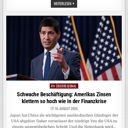
NIEDRIGWASSER:
WEITERLESEN
CHEMIE
AUF
DEM
TROCKENEN
ÜBERREGIONAL
Posted
in
Schwache Beschäftigung: Amerikas Zinsen
klettern so hoch wie in der Finanzkrise
10. AUGUST 2026
Japan hat China als wichtigsten ausländischen Gläubiger der
USA abgelöst. Daher veranlasst der niedrige Yen die USA zu
einem ungewöhnlichen Schritt. Und die Notenbank wird…