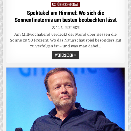
ÜBERREGIONAL
Posted
in
Spektakel am Himmel: Wo sich die
Sonnenfinsternis am besten beobachten lässt
10. AUGUST 2026
Am Mittwochabend verdeckt der Mond über Hessen die
Sonne zu 90 Prozent. Wo das Naturschauspiel besonders gut
zu verfolgen ist – und was man dabei…
SPEKTAKEL
WEITERLESEN
AM
HIMMEL:
WO
SICH
DIE
SONNENFINSTERNIS
AM
BESTEN
BEOBACHTEN
LÄSST