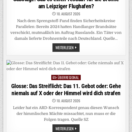
am Leipziger Flughafen?
10. AUGUST 2026
Nach dem Sprengstoff-Fund finden Sicherheitskreise
Parallelen: Bereits 2024 hatten Handlanger Brandsätze
verschickt, mutmaßlich im Auftrag Russlands. Ein Täter von
damals lieferte Drohnenteile nach Deutschland. Quelle…
SABOTAGE:
WEITERLESEN
GAB
ES
EINEN
TESTLAUF
FÜR
DIE
DROHNE
ÜBERREGIONAL
AM
Posted
LEIPZIGER
in
Glosse: Das Streiflicht: Das 11. Gebot oder: Gehe
FLUGHAFEN?
niemals auf X oder der Himmel wird dich strafen
10. AUGUST 2026
Leider hat ein ARD-Korrespondent genau diesen Wunsch
der himmlischen Mächte missachtet, nun muss er die
Folgen tragen. Quelle SZ
GLOSSE:
WEITERLESEN