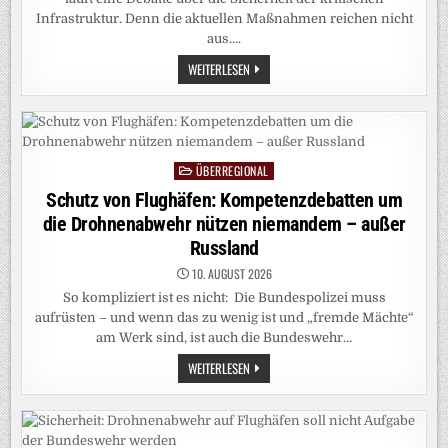
Infrastruktur. Denn die aktuellen Maßnahmen reichen nicht
aus….
PODCAST:
WEITERLESEN
„AUF
DEN
PUNKT“:
MUSS
DIE
BUNDESWEHR
DIE
ÜBERREGIONAL
INFRASTRUKTUR
Posted
VOR
in
Schutz von Flughäfen: Kompetenzdebatten um
DROHNEN
SCHÜTZEN?
die Drohnenabwehr nützen niemandem – außer
Russland
10. AUGUST 2026
So kompliziert ist es nicht: Die Bundespolizei muss
aufrüsten – und wenn das zu wenig ist und „fremde Mächte“
am Werk sind, ist auch die Bundeswehr…
SCHUTZ
WEITERLESEN
VON
FLUGHÄFEN:
KOMPETENZDEBATTEN
UM
DIE
DROHNENABWEHR