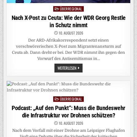
ÜBERREGIONAL
Posted
in
Nach X-Post zu Ceuta: Wie der WDR Georg Restle
in Schutz nimmt
10. AUGUST 2026
Der ARD-Afrikakorrespondent setzt einen
verschwörerischen X-Post zum Migrantenansturm auf
Ceuta ab. Dann dreht er bei. Der WDR nimmt ihn gegen den
Vorwurf des Antisemitismus in…
NACH
WEITERLESEN
X-
POST
ZU
CEUTA:
WIE
DER
WDR
ÜBERREGIONAL
GEORG
Posted
RESTLE
in
Podcast: „Auf den Punkt“: Muss die Bundeswehr
IN
SCHUTZ
die Infrastruktur vor Drohnen schützen?
NIMMT
10. AUGUST 2026
Nach dem Vorfall mit einer Drohne am Leipziger Flughafen
läuft eine Debatte über die Sicherheit der kritischen