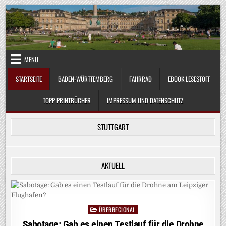
Skip
to
content
MENU
STARTSEITE
BADEN-WÜRTTEMBERG
FAHRRAD
EBOOK LESESTOFF
TOPP PRINTBÜCHER
IMPRESSUM UND DATENSCHUTZ
STUTTGART
AKTUELL
ÜBERREGIONAL
Posted
in
Sabotage: Gab es einen Testlauf für die Drohne