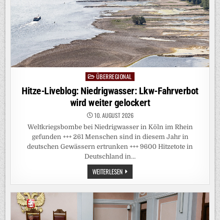
UND
ANTHROPIC
ÜBERREGIONAL
Posted
in
Hitze-Liveblog: Niedrigwasser: Lkw-Fahrverbot
wird weiter gelockert
10. AUGUST 2026
Weltkriegsbombe bei Niedrigwasser in Köln im Rhein
gefunden +++ 261 Menschen sind in diesem Jahr in
deutschen Gewässern ertrunken +++ 9600 Hitzetote in
Deutschland in…
HITZE-
WEITERLESEN
LIVEBLOG:
NIEDRIGWASSER:
LKW-
FAHRVERBOT
WIRD
WEITER
GELOCKERT