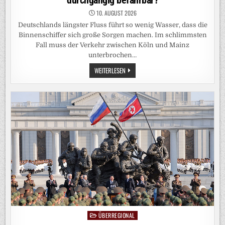
10. AUGUST 2026
Deutschlands längster Fluss führt so wenig Wasser, dass die
Binnenschiffer sich große Sorgen machen. Im schlimmsten
Fall muss der Verkehr zwischen Köln und Mainz
unterbrochen…
NIEDRIGWASSER:
WEITERLESEN
IST
DER
RHEIN
BALD
NICHT
MEHR
DURCHGÄNGIG
BEFAHRBAR?
ÜBERREGIONAL
Posted