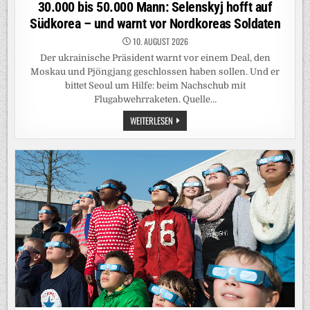
in
30.000 bis 50.000 Mann: Selenskyj hofft auf
Südkorea – und warnt vor Nordkoreas Soldaten
10. AUGUST 2026
Der ukrainische Präsident warnt vor einem Deal, den
Moskau und Pjöngjang geschlossen haben sollen. Und er
bittet Seoul um Hilfe: beim Nachschub mit
Flugabwehrraketen. Quelle…
30.000
WEITERLESEN
BIS
50.000
MANN:
SELENSKYJ
HOFFT
AUF
SÜDKOREA
–
UND
WARNT
VOR
NORDKOREAS
SOLDATEN