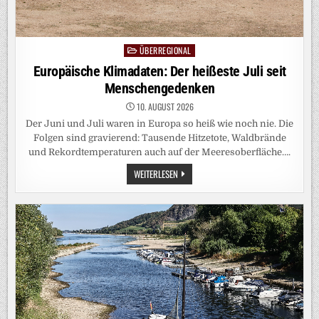
ÜBERREGIONAL
Posted
in
Europäische Klimadaten: Der heißeste Juli seit
Menschengedenken
10. AUGUST 2026
Der Juni und Juli waren in Europa so heiß wie noch nie. Die
Folgen sind gravierend: Tausende Hitzetote, Waldbrände
und Rekordtemperaturen auch auf der Meeresoberfläche….
EUROPÄISCHE
WEITERLESEN
KLIMADATEN:
DER
HEISSESTE J
ULI S
EIT M
ENSCHENGEDENKEN