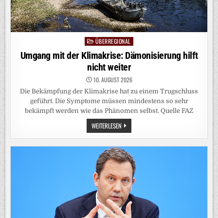
ÜBERREGIONAL
Posted
in
Umgang mit der Klimakrise: Dämonisierung hilft
nicht weiter
10. AUGUST 2026
Die Bekämpfung der Klimakrise hat zu einem Trugschluss
geführt. Die Symptome müssen mindestens so sehr
bekämpft werden wie das Phänomen selbst. Quelle FAZ
UMGANG
WEITERLESEN
MIT
DER
KLIMAKRISE:
DÄMONISIERUNG
HILFT
NICHT
WEITER