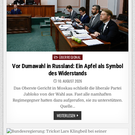
ÜBERREGIONAL
Posted
in
Vor Dumawahl in Russland: Ein Apfel als Symbol
des Widerstands
10. AUGUST 2026
Das Oberste Gericht in Moskau schließt die liberale Partei
Jabloko von der Wahl aus. Fast alle namhaften
Regimegegner hatten dazu aufgerufen, sie zu unterstützen.
Quelle…
VOR
WEITERLESEN
DUMAWAHL
IN
RUSSLAND:
EIN
APFEL