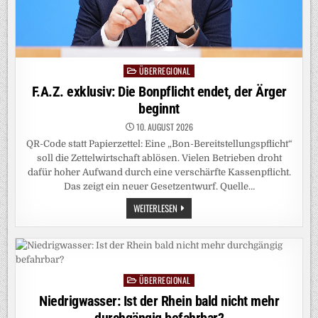
ÜBERREGIONAL
Posted
in
F.A.Z. exklusiv: Die Bonpflicht endet, der Ärger
beginnt
10. AUGUST 2026
QR-Code statt Papierzettel: Eine „Bon-Bereitstellungspflicht“
soll die Zettelwirtschaft ablösen. Vielen Betrieben droht
dafür hoher Aufwand durch eine verschärfte Kassenpflicht.
Das zeigt ein neuer Gesetzentwurf. Quelle…
F.A.Z.
WEITERLESEN
EXKLUSIV:
DIE
BONPFLICHT
ENDET,
DER
ÄRGER
BEGINNT
ÜBERREGIONAL
Posted
in
Niedrigwasser: Ist der Rhein bald nicht mehr
durchgängig befahrbar?