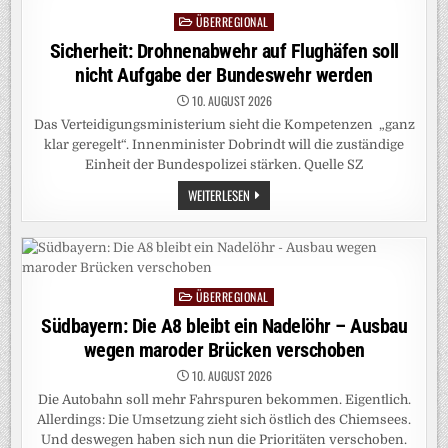
NÜTZEN
ÜBERREGIONAL
NIEMANDEM –
Posted
AUSSER R
in
Sicherheit: Drohnenabwehr auf Flughäfen soll
USSLAND
nicht Aufgabe der Bundeswehr werden
10. AUGUST 2026
Das Verteidigungsministerium sieht die Kompetenzen „ganz
klar geregelt“. Innenminister Dobrindt will die zuständige
Einheit der Bundespolizei stärken. Quelle SZ
SICHERHEIT:
WEITERLESEN
DROHNENABWEHR
AUF
FLUGHÄFEN
SOLL
NICHT
AUFGABE
DER
ÜBERREGIONAL
BUNDESWEHR
Posted
WERDEN
in
Südbayern: Die A8 bleibt ein Nadelöhr – Ausbau
wegen maroder Brücken verschoben
10. AUGUST 2026
Die Autobahn soll mehr Fahrspuren bekommen. Eigentlich.
Allerdings: Die Umsetzung zieht sich östlich des Chiemsees.
Und deswegen haben sich nun die Prioritäten verschoben.