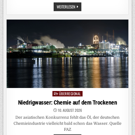
DÜRRE:
WEITERLESEN
NIEDRIGWASSER
BRINGT
DIE
INDUSTRIE
IN
BEDRÄNGNIS
ÜBERREGIONAL
Posted
in
Niedrigwasser: Chemie auf dem Trockenen
10. AUGUST 2026
Der asiatischen Konkurrenz fehlt das Öl, der deutschen
Chemieindustrie vielleicht bald schon das Wasser. Quelle
FAZ