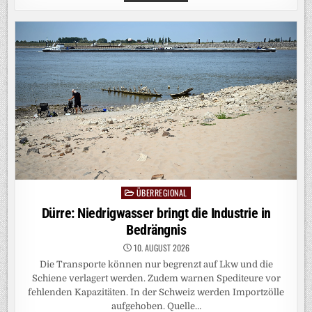
DAS
STREIFLICHT:
DAS
11.
GEBOT
ODER:
GEHE
NIEMALS
AUF
X
ODER
DER
HIMMEL
WIRD
DICH
STRAFEN
ÜBERREGIONAL
Posted
in
Dürre: Niedrigwasser bringt die Industrie in
Bedrängnis
10. AUGUST 2026
Die Transporte können nur begrenzt auf Lkw und die
Schiene verlagert werden. Zudem warnen Spediteure vor
fehlenden Kapazitäten. In der Schweiz werden Importzölle
aufgehoben. Quelle…