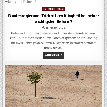
ALS
SYMBOL
ÜBERREGIONAL
DES
Posted
WIDERSTANDS
in
Bundesregierung: Trickst Lars Klingbeil bei seiner
wichtigsten Reform?
10. AUGUST 2026
Teile der Union beschweren sich über den Gesetzentwurf
zur Einkommensteuer – weil die versprochene Entlastung
auf zwei Jahre gestreckt wird. Experten kritisieren zudem
noch etwas…
BUNDESREGIERUNG:
WEITERLESEN
TRICKST
LARS
KLINGBEIL
BEI
SEINER
WICHTIGSTEN
REFORM?