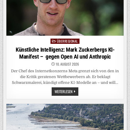
ÜBERREGIONAL
Posted
in
Künstliche Intelligenz: Mark Zuckerbergs KI-
Manifest – gegen Open AI und Anthropic
10. AUGUST 2026
Der Chef des Internetkonzerns Meta grenzt sich von den in
die Kritik geratenen Wettbewerbern ab. Er beklagt
Schwarzmalerei, kündigt offene KI-Modelle an – und will…
KÜNSTLICHE
WEITERLESEN
INTELLIGENZ:
MARK
ZUCKERBERGS
KI-
MANIFEST
–
GEGEN
OPEN
AI