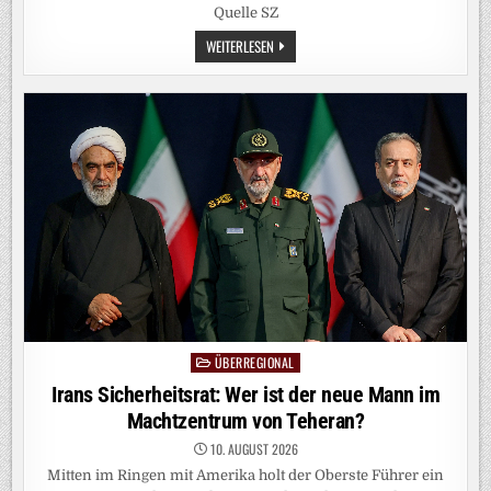
Quelle SZ
SÜDBAYERN:
WEITERLESEN
DIE
A8
BLEIBT
EIN
NADELÖHR
–
AUSBAU
WEGEN
MARODER
BRÜCKEN
VERSCHOBEN
ÜBERREGIONAL
Posted
in
Irans Sicherheitsrat: Wer ist der neue Mann im
Machtzentrum von Teheran?
10. AUGUST 2026
Mitten im Ringen mit Amerika holt der Oberste Führer ein