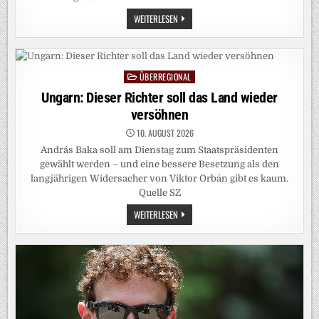
SCHWACHE
WEITERLESEN
BESCHÄFTIGUNG:
AMERIKAS
ZINSEN
KLETTERN
SO
HOCH
ÜBERREGIONAL
Posted
WIE
IN
in
Ungarn: Dieser Richter soll das Land wieder
DER
FINANZKRISE
versöhnen
10. AUGUST 2026
András Baka soll am Dienstag zum Staatspräsidenten
gewählt werden – und eine bessere Besetzung als den
langjährigen Widersacher von Viktor Orbán gibt es kaum.
Quelle SZ
UNGARN:
WEITERLESEN
DIESER
RICHTER
SOLL
DAS
LAND
WIEDER
VERSÖHNEN