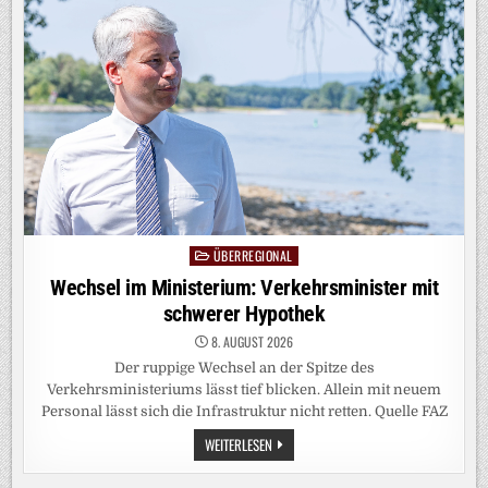
ALS
NUR
EIN
HERVORRAGENDER
VERKEHRSPOLITIKER
ÜBERREGIONAL
Posted
in
Wechsel im Ministerium: Verkehrsminister mit
schwerer Hypothek
8. AUGUST 2026
Der ruppige Wechsel an der Spitze des
Verkehrsministeriums lässt tief blicken. Allein mit neuem
Personal lässt sich die Infrastruktur nicht retten. Quelle FAZ
WECHSEL
WEITERLESEN
IM
MINISTERIUM:
VERKEHRSMINISTER