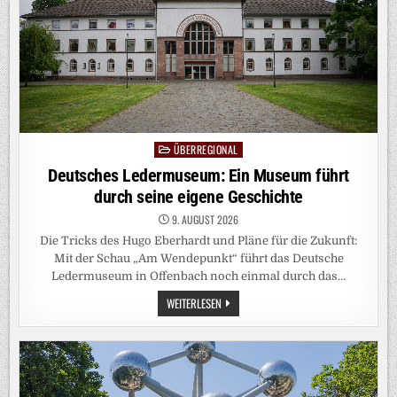
IST
ÜBERREGIONAL
Posted
in
Deutsches Ledermuseum: Ein Museum führt
durch seine eigene Geschichte
9. AUGUST 2026
Die Tricks des Hugo Eberhardt und Pläne für die Zukunft:
Mit der Schau „Am Wendepunkt“ führt das Deutsche
Ledermuseum in Offenbach noch einmal durch das…
DEUTSCHES
WEITERLESEN
LEDERMUSEUM:
EIN
MUSEUM
FÜHRT
DURCH
SEINE
EIGENE
GESCHICHTE