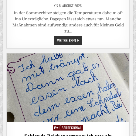
8. AUGUST 2026
In der Sommerhitze steigen die Temperaturen daheim oft
ins Unerträgliche. Dagegen lässt sich etwas tun. Manche
Maßnahmen sind aufwendig, andere auch für kleines Geld
zu…
ABKÜHLUNG
WEITERLESEN
IN
DER
WOHNUNG:
HITZESCHUTZ
FÜR
JEDEN
GELDBEUTEL
ÜBERREGIONAL
Posted
in