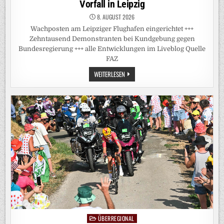
Vorfall in Leipzig
8. AUGUST 2026
Wachposten am Leipziger Flughafen eingerichtet +++
Zehntausend Demonstranten bei Kundgebung gegen
Bundesregierung +++ alle Entwicklungen im Liveblog Quelle
FAZ
DEUTSCHLAND-
WEITERLESEN
LIVEBLOG:
MEDIENBERICHTE:
US-
SICHERHEITSBEHÖRDEN
VERMUTEN
MOSKAU
HINTER
VORFALL
IN
LEIPZIG
ÜBERREGIONAL
Posted