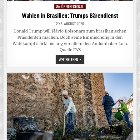
ÜBERREGIONAL
Posted
in
Wahlen in Brasilien: Trumps Bärendienst
8. AUGUST 2026
Donald Trump will Flávio Bolsonaro zum brasilianischen
Präsidenten machen. Doch seine Einmischung in den
Wahlkampf stärkt bislang vor allem den Amtsinhaber Lula.
Quelle FAZ
WAHLEN
WEITERLESEN
IN
BRASILIEN:
TRUMPS
BÄRENDIENST