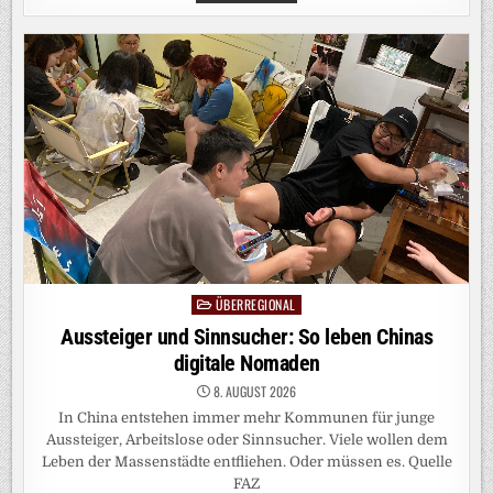
GEGEN
KAISERSLAUTERN:
WOLFSBURG
STARTET
TORLOS
IN
DIE
ZWEITE
BUNDESLIGA
ÜBERREGIONAL
Posted
in
Aussteiger und Sinnsucher: So leben Chinas
digitale Nomaden
8. AUGUST 2026
In China entstehen immer mehr Kommunen für junge
Aussteiger, Arbeitslose oder Sinnsucher. Viele wollen dem
Leben der Massenstädte entfliehen. Oder müssen es. Quelle
FAZ