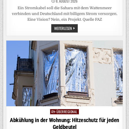
8. AUGUST 2026
Ein Stromkabel soll die Sahara mit dem Wattenmeer
verbinden und Deutschland mit billigem Strom versorgen.
Eine Vision? Nein, ein Projekt. Quelle FAZ
ENERGIE
WEITERLESEN
AUS
DER
SAHARA:
STRÖMT
DER
WÜSTENSTROM?
ÜBERREGIONAL
Posted
in
Abkühlung in der Wohnung: Hitzeschutz für jeden
Geldbeutel