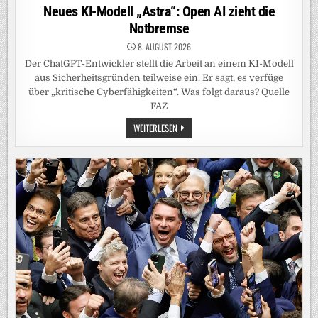
in
Neues KI-Modell „Astra“: Open AI zieht die
Notbremse
8. AUGUST 2026
Der ChatGPT-Entwickler stellt die Arbeit an einem KI-Modell
aus Sicherheitsgründen teilweise ein. Er sagt, es verfüge
über „kritische Cyberfähigkeiten“. Was folgt daraus? Quelle
FAZ
NEUES
WEITERLESEN
KI-
MODELL
„ASTRA“:
OPEN
AI
ZIEHT
DIE
NOTBREMSE