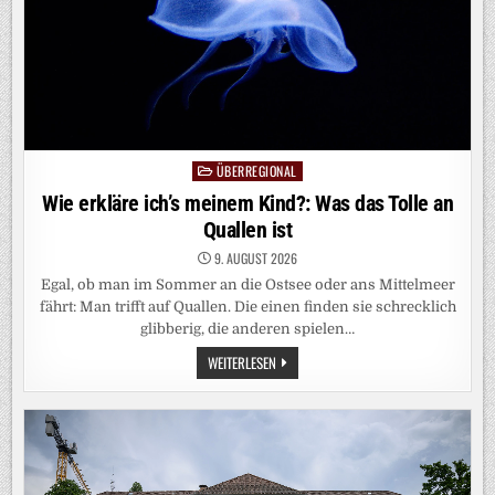
ÜBERREGIONAL
Posted
in
Wie erkläre ich’s meinem Kind?: Was das Tolle an
Quallen ist
9. AUGUST 2026
Egal, ob man im Sommer an die Ostsee oder ans Mittelmeer
fährt: Man trifft auf Quallen. Die einen finden sie schrecklich
glibberig, die anderen spielen…
WIE
WEITERLESEN
ERKLÄRE
ICH’S
MEINEM
KIND?:
WAS
DAS
TOLLE
AN
QUALLEN