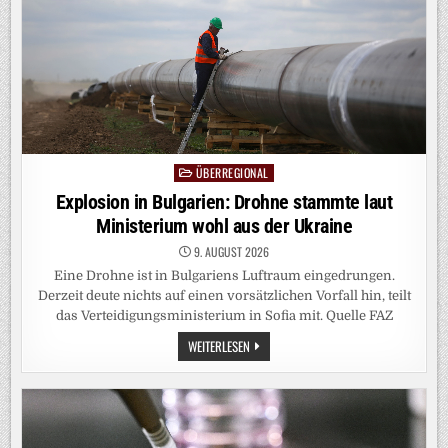
ÜBERREGIONAL
Posted
in
Explosion in Bulgarien: Drohne stammte laut
Ministerium wohl aus der Ukraine
9. AUGUST 2026
Eine Drohne ist in Bulgariens Luftraum eingedrungen.
Derzeit deute nichts auf einen vorsätzlichen Vorfall hin, teilt
das Verteidigungsministerium in Sofia mit. Quelle FAZ
EXPLOSION
WEITERLESEN
IN
BULGARIEN:
DROHNE
STAMMTE
LAUT
MINISTERIUM
WOHL