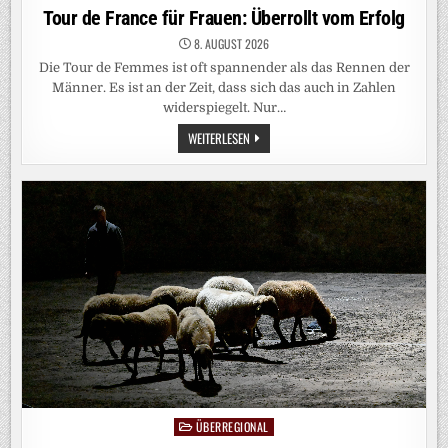
in
Tour de France für Frauen: Überrollt vom Erfolg
8. AUGUST 2026
Die Tour de Femmes ist oft spannender als das Rennen der
Männer. Es ist an der Zeit, dass sich das auch in Zahlen
widerspiegelt. Nur…
TOUR
WEITERLESEN
DE
FRANCE
FÜR
FRAUEN:
ÜBERROLLT
VOM
ERFOLG
ÜBERREGIONAL
Posted
in