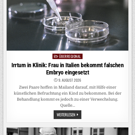
AUS
DER
UKRAINE
ÜBERREGIONAL
Posted
in
Irrtum in Klinik: Frau in Italien bekommt falschen
Embryo eingesetzt
9. AUGUST 2026
Zwei Paare hoffen in Mailand darauf, mit Hilfe einer
künstlichen Befruchtung ein Kind zu bekommen. Bei der
Behandlung kommt es jedoch zu einer Verwechslung.
Quelle…
IRRTUM
WEITERLESEN
IN
KLINIK:
FRAU
IN
ITALIEN