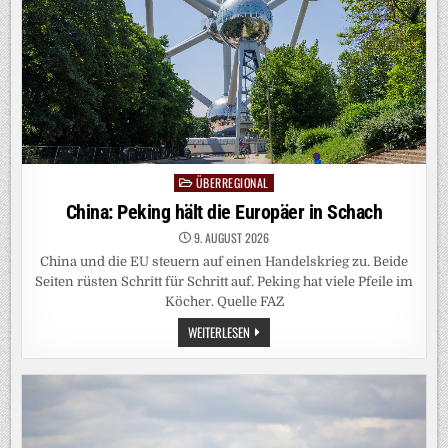
ÜBERREGIONAL
Posted
in
China: Peking hält die Europäer in Schach
9. AUGUST 2026
China und die EU steuern auf einen Handelskrieg zu. Beide
Seiten rüsten Schritt für Schritt auf. Peking hat viele Pfeile im
Köcher. Quelle FAZ
CHINA:
WEITERLESEN
PEKING
HÄLT
DIE
EUROPÄER
IN
SCHACH