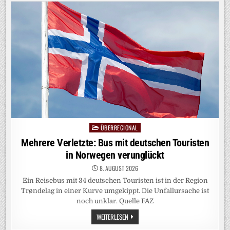
MIT
SCHWERER
HYPOTHEK
ÜBERREGIONAL
Posted
in
Mehrere Verletzte: Bus mit deutschen Touristen
in Norwegen verunglückt
8. AUGUST 2026
Ein Reisebus mit 34 deutschen Touristen ist in der Region
Trøndelag in einer Kurve umgekippt. Die Unfallursache ist
noch unklar. Quelle FAZ
MEHRERE
WEITERLESEN
VERLETZTE:
BUS