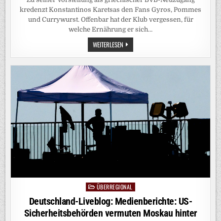
kredenzt Konstantinos Karetsas den Fans Gyros, Pommes
und Currywurst. Offenbar hat der Klub vergessen, für
welche Ernährung er sich…
KALORIENBOMBEN
WEITERLESEN
VOM
BVB:
DORTMUNDER
EINFALLSPINSEL
ÜBERREGIONAL
Posted
in
Deutschland-Liveblog: Medienberichte: US-
Sicherheitsbehörden vermuten Moskau hinter