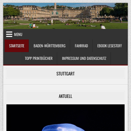
Skip
to
content
MENU
STARTSEITE
BADEN-WÜRTTEMBERG
FAHRRAD
EBOOK LESESTOFF
TOPP PRINTBÜCHER
IMPRESSUM UND DATENSCHUTZ
STUTTGART
AKTUELL