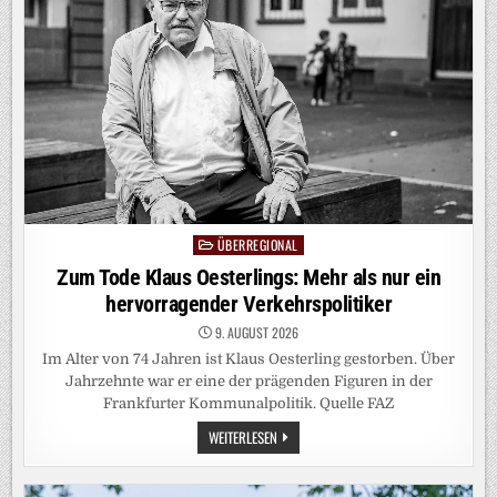
BEKOMMT
FALSCHEN
EMBRYO
EINGESETZT
ÜBERREGIONAL
Posted
in
Zum Tode Klaus Oesterlings: Mehr als nur ein
hervorragender Verkehrspolitiker
9. AUGUST 2026
Im Alter von 74 Jahren ist Klaus Oesterling gestorben. Über
Jahrzehnte war er eine der prägenden Figuren in der
Frankfurter Kommunalpolitik. Quelle FAZ
ZUM
WEITERLESEN
TODE
KLAUS
OESTERLINGS:
MEHR