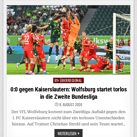
MIT
DEUTSCHEN
TOURISTEN
IN
NORWEGEN
VERUNGLÜCKT
ÜBERREGIONAL
Posted
in
0:0 gegen Kaiserslautern: Wolfsburg startet torlos
in die Zweite Bundesliga
8. AUGUST 2026
Der VfL Wolfsburg kommt zum Zweitliga-Auftakt gegen den
1. FC Kaiserslautern nicht über ein torloses Unentschieden
hinaus. Auf Trainer Christian Strobl und sein Team wartet…
0:0
WEITERLESEN