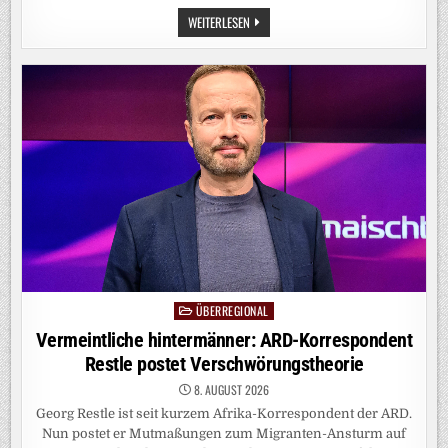
AUSSTEIGER
WEITERLESEN
UND
SINNSUCHER:
SO
LEBEN
CHINAS
DIGITALE
NOMADEN
ÜBERREGIONAL
Posted
in
Vermeintliche hintermänner: ARD-Korrespondent
Restle postet Verschwörungstheorie
8. AUGUST 2026
Georg Restle ist seit kurzem Afrika-Korrespondent der ARD.
Nun postet er Mutmaßungen zum Migranten-Ansturm auf