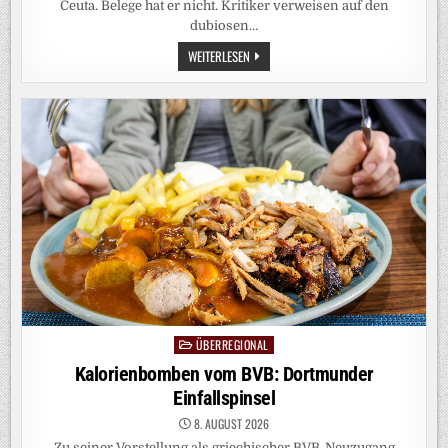
Ceuta. Belege hat er nicht. Kritiker verweisen auf den
dubiosen…
VERMEINTLICHE
WEITERLESEN
HINTERMÄNNER:
ARD-
KORRESPONDENT
RESTLE
POSTET
VERSCHWÖRUNGSTHEORIE
ÜBERREGIONAL
Posted
in
Kalorienbomben vom BVB: Dortmunder
Einfallspinsel
8. AUGUST 2026
Zu seiner Vorstellung als griechischer BVB-Neuzugang