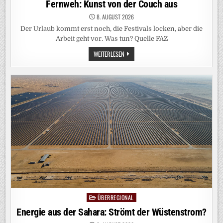
Fernweh: Kunst von der Couch aus
8. AUGUST 2026
Der Urlaub kommt erst noch, die Festivals locken, aber die
Arbeit geht vor. Was tun? Quelle FAZ
FERNWEH:
WEITERLESEN
KUNST
VON
DER
COUCH
AUS
ÜBERREGIONAL
Posted
in
Energie aus der Sahara: Strömt der Wüstenstrom?