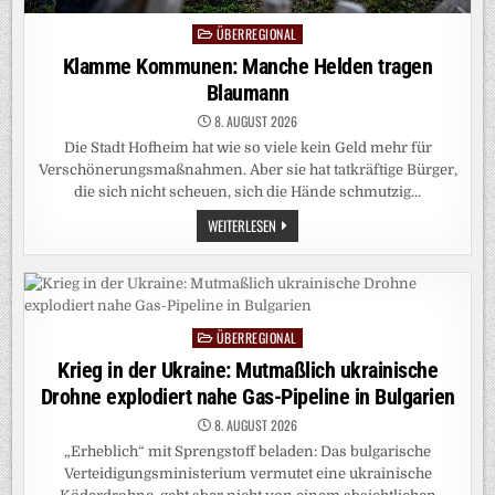
ÜBERREGIONAL
Posted
in
Klamme Kommunen: Manche Helden tragen
Blaumann
8. AUGUST 2026
Die Stadt Hofheim hat wie so viele kein Geld mehr für
Verschönerungsmaßnahmen. Aber sie hat tatkräftige Bürger,
die sich nicht scheuen, sich die Hände schmutzig…
KLAMME
WEITERLESEN
KOMMUNEN:
MANCHE
HELDEN
TRAGEN
BLAUMANN
ÜBERREGIONAL
Posted
in
Krieg in der Ukraine: Mutmaßlich ukrainische
Drohne explodiert nahe Gas-Pipeline in Bulgarien
8. AUGUST 2026
„Erheblich“ mit Sprengstoff beladen: Das bulgarische
Verteidigungsministerium vermutet eine ukrainische