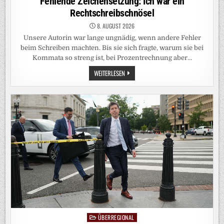
Fehlende Zeichensetzung: Ich war ein
Rechtschreibschnösel
8. AUGUST 2026
Unsere Autorin war lange ungnädig, wenn andere Fehler
beim Schreiben machten. Bis sie sich fragte, warum sie bei
Kommata so streng ist, bei Prozentrechnung aber…
FEHLENDE
WEITERLESEN
ZEICHENSETZUNG:
ICH
WAR
EIN
RECHTSCHREIBSCHNÖSEL
ÜBERREGIONAL
Posted