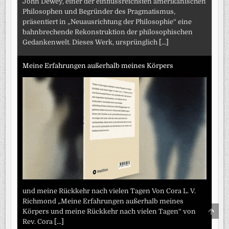
John Dewey, einer der einflussreichsten amerikanischen
Philosophen und Begründer des Pragmatismus,
präsentiert in „Neuausrichtung der Philosophie“ eine
bahnbrechende Rekonstruktion der philosophischen
Gedankenwelt. Dieses Werk, ursprünglich
[...]
Meine Erfahrungen außerhalb meines Körpers
und meine Rückkehr nach vielen Tagen Von Cora L. V.
Richmond „Meine Erfahrungen außerhalb meines
SCRO
Körpers und meine Rückkehr nach vielen Tagen“ von
TO
Rev. Cora
[...]
TOP