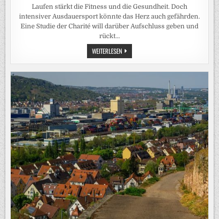
Laufen stärkt die Fitness und die Gesundheit. Doch
intensiver Ausdauersport könnte das Herz auch gefährden.
Eine Studie der Charité will darüber Aufschluss geben und
rückt…
FORSCHUNG
WEITERLESEN
DER
CHARITÉ:
WENN
DAS
HERZ
AUS
DEM
TAKT
GERÄT