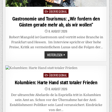
ÜBERREGIONAL
Posted
in
Gastronomie und Tourismus: „Wir fordern den
Gästen gerade mehr ab, als wir wollen“
8. AUGUST 2026
Robert Mangold ist Gastronom und vertritt seine Branche in
Frankfurt und Hessen. Im Interview spricht er über hohe
Preise, Kritik an vermeintlichem Luxus und die Folgen der…
GASTRONOMIE
WEITERLESEN
UND
TOURISMUS:
„WIR
FORDERN
DEN
GÄSTEN
ÜBERREGIONAL
Posted
GERADE
MEHR
in
Kolumbien: Harte Hand statt totaler Frieden
AB,
ALS
8. AUGUST 2026
WIR
WOLLEN“
Der ultrarechte Abelardo de la Espriella tritt in Kolumbien
sein Amt an. Schon vor der Übernahme hat der Anti-
Establishment-Politiker sein Land verunsichert. Eindrücke
von der…