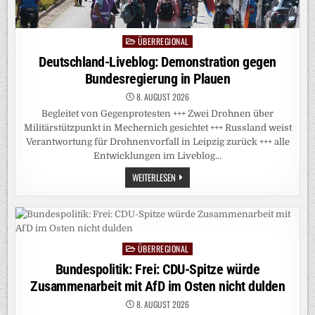
ÜBERREGIONAL
Posted
in
Deutschland-Liveblog: Demonstration gegen
Bundesregierung in Plauen
8. AUGUST 2026
Begleitet von Gegenprotesten +++ Zwei Drohnen über
Militärstützpunkt in Mechernich gesichtet +++ Russland weist
Verantwortung für Drohnenvorfall in Leipzig zurück +++ alle
Entwicklungen im Liveblog…
DEUTSCHLAND-
WEITERLESEN
LIVEBLOG:
DEMONSTRATION
GEGEN
BUNDESREGIERUNG
IN
PLAUEN
ÜBERREGIONAL
Posted
in
Bundespolitik: Frei: CDU-Spitze würde
Zusammenarbeit mit AfD im Osten nicht dulden
8. AUGUST 2026