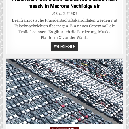
massiv in Macrons Nachfolge ein
8. AUGUST 2026
Drei französische Präsidentschaftskandidaten werden mit
Falschnachrichten überzogen. Ein neues Gesetz soll die
Trolle bremsen. Es gibt auch die Forderung, Musks
Plattform X vor der Wahl…
FRANKREICH:
WEITERLESEN
KREMLNAHE
NETZWERKE
MISCHEN
SICH
MASSIV
IN
MACRONS
NACHFOLGE
EIN