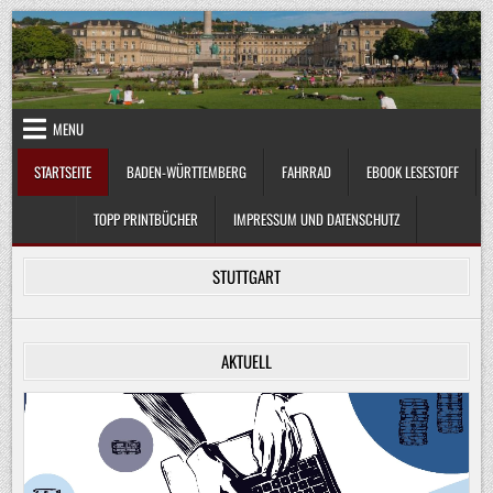
Skip
to
content
MENU
STARTSEITE
BADEN-WÜRTTEMBERG
FAHRRAD
EBOOK LESESTOFF
TOPP PRINTBÜCHER
IMPRESSUM UND DATENSCHUTZ
STUTTGART
AKTUELL