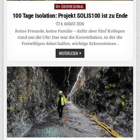
ÜBERREGIONAL
Posted
in
100 Tage Isolation: Projekt SOLIS100 ist zu Ende
8. AUGUST 2026
Keine Freunde, keine Familie – dafür aber fünf Kollegen
rund um die Uhr: Das war die Konstellation, in der die
Freiwilligen dabei halfen, wichtige Erkenntnisse…
100
WEITERLESEN
TAGE
ISOLATION:
PROJEKT
SOLIS100
IST
ZU
ENDE