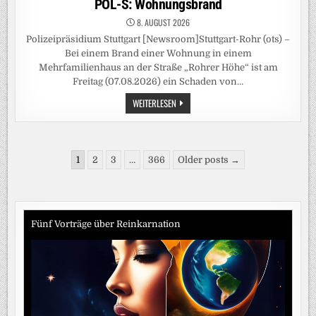
POL-S: Wohnungsbrand
8. AUGUST 2026
Polizeipräsidium Stuttgart [Newsroom]Stuttgart-Rohr (ots) –
Bei einem Brand einer Wohnung in einem
Mehrfamilienhaus an der Straße „Rohrer Höhe“ ist am
Freitag (07.08.2026) ein Schaden von…
POL-
WEITERLESEN
S:
WOHNUNGSBRAND
Seitennummerierung
1
2
3
…
366
Older posts →
der
Beiträge
Fünf Vorträge über Reinkarnation