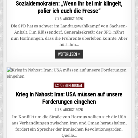
in
Sozialdemokraten: „Wenn ihr bei mir klingelt,
GETÖTET
polier ich euch die Fresse“
8. AUGUST 2026
Die SPD hat es schwer im Landtagswahlkampf von Sachsen-
Anhalt. Tim Klüssendorf, Generalsekretär der SPD, nährt
nun Hoffnungen, dass die Frührente überleben könnte. Aber
hört ihm…
SOZIALDEMOKRATEN:
WEITERLESEN
„WENN
IHR
BEI
MIR
KLINGELT,
POLIER
ICH
ÜBERREGIONAL
EUCH
Posted
DIE
in
Krieg in Nahost: Iran: USA müssen auf unsere
FRESSE“
Forderungen eingehen
8. AUGUST 2026
Im Konflikt um die Straße von Hormus sollten sich die USA
aus Verhandlungen zwischen Iran und Oman heraushalten,
fordert ein Sprecher der iranischen Revolutionsgarden.
Quelle…