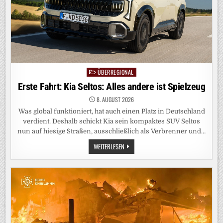
ÜBERREGIONAL
Posted
in
Erste Fahrt: Kia Seltos: Alles andere ist Spielzeug
8. AUGUST 2026
Was global funktioniert, hat auch einen Platz in Deutschland
verdient. Deshalb schickt Kia sein kompaktes SUV Seltos
nun auf hiesige Straßen, ausschließlich als Verbrenner und…
ERSTE
WEITERLESEN
FAHRT:
KIA
SELTOS:
ALLES
ANDERE
IST
SPIELZEUG