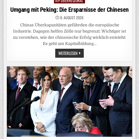
ÜBERREGIONAL
Posted
in
Umgang mit Peking: Die Ersparnisse der Chinesen
8. AUGUST 2026
Chinas Überkapazitäten gefährden die europäische
Industrie. Dagegen helfen Zölle nur begrenzt. Wichtiger ist
zu verstehen, wie der chinesische Erfolg wirklich entsteht:
Es geht um Kapitalbildung…
UMGANG
WEITERLESEN
MIT
PEKING:
DIE
ERSPARNISSE
DER
CHINESEN