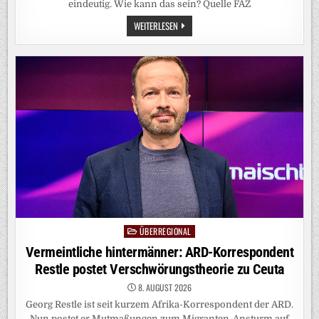
eindeutig. Wie kann das sein? Quelle FAZ
WER
WEITERLESEN
IST
ATTRAKTIV?:
WARUM
WIR
RECHTE
POLITIKER
SCHÖNER
FINDEN
ALS
LINKE
ÜBERREGIONAL
Posted
in
Vermeintliche hintermänner: ARD-Korrespondent
Restle postet Verschwörungstheorie zu Ceuta
8. AUGUST 2026
Georg Restle ist seit kurzem Afrika-Korrespondent der ARD.
Nun postet er Mutmaßungen zum Migranten-Ansturm auf