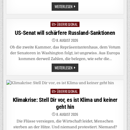
KOLUMBIEN:
WEITERLESEN
HARTE
HAND
STATT
TOTALER
ÜBERREGIONAL
Posted
FRIEDEN
in
US-Senat will schärfere Russland-Sanktionen
8. AUGUST 2026
Ob die zweite Kammer, das Repräsentantenhaus, dem Votum
der Senatoren in Washington folgt, ist ungewiss. Aus Europa
kommen derweil Zahlen, die belegen, wie sehr die…
US-
WEITERLESEN
SENAT
WILL
SCHÄRFERE
RUSSLAND-
SANKTIONEN
ÜBERREGIONAL
Posted
in
Klimakrise: Stell Dir vor, es ist Klima und keiner
geht hin
8. AUGUST 2026
Die Flüsse versiegen, die Wirtschaft leidet, Menschen
sterben an der Hitze. Und niemand protestiert. Niemand?