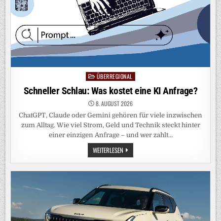
ÜBERREGIONAL
Posted
in
Schneller Schlau: Was kostet eine KI Anfrage?
8. AUGUST 2026
ChatGPT, Claude oder Gemini gehören für viele inzwischen
zum Alltag. Wie viel Strom, Geld und Technik steckt hinter
einer einzigen Anfrage – und wer zahlt…
SCHNELLER
WEITERLESEN
SCHLAU:
WAS
KOSTET
EINE
KI
ANFRAGE?