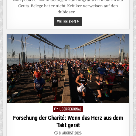
Ceuta. Belege hat er nicht. Kritiker verweisen auf den
dubiosen…
VERMEINTLICHE
WEITERLESEN
HINTERMÄNNER:
ARD-
KORRESPONDENT
RESTLE
POSTET
VERSCHWÖRUNGSTHEORIE
ZU
CEUTA
ÜBERREGIONAL
Posted
in
Forschung der Charité: Wenn das Herz aus dem
Takt gerät
8. AUGUST 2026