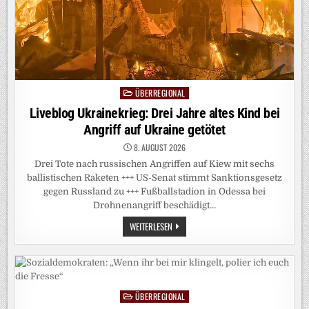
ÜBERREGIONAL
Posted
in
Liveblog Ukrainekrieg: Drei Jahre altes Kind bei
Angriff auf Ukraine getötet
8. AUGUST 2026
Drei Tote nach russischen Angriffen auf Kiew mit sechs
ballistischen Raketen +++ US-Senat stimmt Sanktionsgesetz
gegen Russland zu +++ Fußballstadion in Odessa bei
Drohnenangriff beschädigt…
LIVEBLOG
WEITERLESEN
UKRAINEKRIEG:
DREI
JAHRE
ALTES
KIND
BEI
ANGRIFF
ÜBERREGIONAL
AUF
Posted
UKRAINE