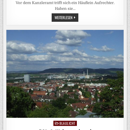
Vor dem Kanzleramt trifft sich ein Häuflein Aufrechter.
Haben sie…
KLIMAKRISE:
WEITERLESEN
STELL
DIR
VOR,
ES
IST
KLIMA
UND
KEINER
GEHT
HIN
BLAULICHT
Posted
in