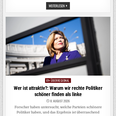
KRIEG
WEITERLESEN
IN
NAHOST:
IRAN:
USA
MÜSSEN
AUF
UNSERE
FORDERUNGEN
EINGEHEN
ÜBERREGIONAL
Posted
in
Wer ist attraktiv?: Warum wir rechte Politiker
schöner finden als linke
8. AUGUST 2026
Forscher haben untersucht, welche Parteien schönere
Politiker haben, und das Ergebnis ist überraschend