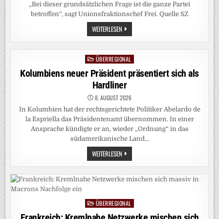
„Bei dieser grundsätzlichen Frage ist die ganze Partei
betroffen“, sagt Unionsfraktionschef Frei. Quelle SZ
BUNDESPOLITIK:
WEITERLESEN
FREI:
CDU-
SPITZE
WÜRDE
ÜBERREGIONAL
Posted
ZUSAMMENARBEIT
MIT
in
Kolumbiens neuer Präsident präsentiert sich als
AFD
IM
Hardliner
OSTEN
NICHT
8. AUGUST 2026
DULDEN
In Kolumbien hat der rechtsgerichtete Politiker Abelardo de
la Espriella das Präsidentenamt übernommen. In einer
Ansprache kündigte er an, wieder „Ordnung“ in das
südamerikanische Land…
KOLUMBIENS
WEITERLESEN
NEUER
PRÄSIDENT
PRÄSENTIERT
SICH
ALS
HARDLINER
ÜBERREGIONAL
Posted
in
Frankreich: Kremlnahe Netzwerke mischen sich