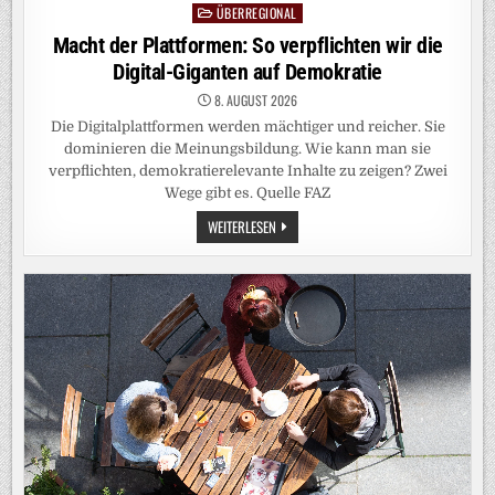
ÜBERREGIONAL
Posted
in
Macht der Plattformen: So verpflichten wir die
Digital-Giganten auf Demokratie
8. AUGUST 2026
Die Digitalplattformen werden mächtiger und reicher. Sie
dominieren die Meinungsbildung. Wie kann man sie
verpflichten, demokratierelevante Inhalte zu zeigen? Zwei
Wege gibt es. Quelle FAZ
MACHT
WEITERLESEN
DER
PLATTFORMEN:
SO
VERPFLICHTEN
WIR
DIE
DIGITAL-
GIGANTEN
AUF
DEMOKRATIE