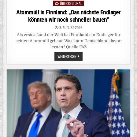
ÜBERREGIONAL
Posted
in
Atommüll in Finnland: „Das nächste Endlager
könnten wir noch schneller bauen“
8. AUGUST 2026
Als erstes Land der Welt hat Finnland ein Endlager für
seinen Atommüll gebaut. Was kann Deutschland davon
lernen? Quelle FAZ
ATOMMÜLL
WEITERLESEN
IN
FINNLAND:
„DAS
NÄCHSTE
ENDLAGER
KÖNNTEN
WIR
NOCH
SCHNELLER
BAUEN“