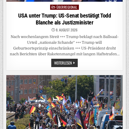
ÜBERREGIONAL
Posted
in
USA unter Trump: US-Senat bestätigt Todd
Blanche als Justizminister
8. AUGUST 2026
Nach wochenlangem Streit +++ Trump beklagt nach Ballsaal-
Urteil „nationale Schande“ +++ Trump will
Geburtsortsprinzip einschränken +++ US-Präsident droht
nach Berichten über Raketenmangel mit langen Haftstrafen…
USA
WEITERLESEN
UNTER
TRUMP:
US-
SENAT
BESTÄTIGT
TODD
BLANCHE
ALS
JUSTIZMINISTER