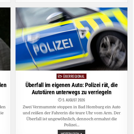
LEIPZIG:
WAS
WIR
ÜBER
DIE
DROHNENVORFÄLLE
WISSEN
–
UND
WAS
NICHT
ÜBERREGIONAL
Posted
in
Überfall im eigenen Auto: Polizei rät, die
den
Autotüren unterwegs zu verriegeln
5. AUGUST 2026
Zwei Vermummte stoppen in Bad Homburg ein Auto
den
und reißen der Fahrerin die teure Uhr vom Arm. Der
ie
Überfall ist ungewöhnlich, dennoch ermahnt die
Polizei…
ÜBERFALL
WEITERLESEN