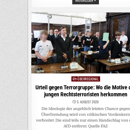
PODCAST
FÜR
DEUTSCHLAND:
WERDEN
WIR
BALD
EWIG
LEBEN?
ÜBERREGIONAL
Posted
in
Urteil gegen Terrorgruppe: Wo die Motive 
jungen Rechtsterroristen herkommen
5. AUGUST 2026
Die Ideologie der angeblich letzten Chance gegen
Überfremdung wird von völkischen Vordenker
verbreitet. Die sind teils nur einen Handschlag von 
AfD entfernt. Quelle FAZ