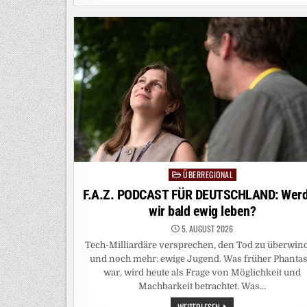
DAS
AMERIKANISCHE
KI-
DILEMMA
ÜBERREGIONAL
Posted
in
F.A.Z. PODCAST FÜR DEUTSCHLAND: Wer
wir bald ewig leben?
5. AUGUST 2026
Tech-Milliardäre versprechen, den Tod zu überwin
und noch mehr: ewige Jugend. Was früher Phantas
war, wird heute als Frage von Möglichkeit und
Machbarkeit betrachtet. Was…
F.A.Z.
WEITERLESEN