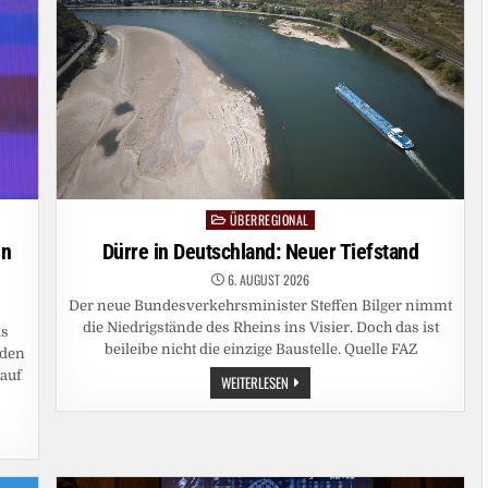
ÜBERREGIONAL
Posted
in
in
Dürre in Deutschland: Neuer Tiefstand
6. AUGUST 2026
Der neue Bundesverkehrsminister Steffen Bilger nimmt
die Niedrigstände des Rheins ins Visier. Doch das ist
is
beileibe nicht die einzige Baustelle. Quelle FAZ
 den
auf
DÜRRE
WEITERLESEN
IN
DEUTSCHLAND:
NEUER
TIEFSTAND