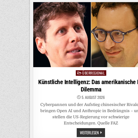
EINE
WIRKUNGSVOLLE
ABWEHR
ÜBERREGIONAL
Posted
in
Künstliche Intelligenz: Das amerikanische 
Dilemma
5. AUGUST 2026
Cyberpannen und der Aufstieg chinesischer Rival
bringen Open AI und Anthropic in Bedrängnis – u
stellen die US-Regierung vor schwierige
Entscheidungen. Quelle FAZ
KÜNSTLICHE
WEITERLESEN
INTELLIGENZ: