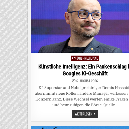
ÜBERREGIONAL
Posted
in
Künstliche Intelligenz: Ein Paukenschlag 
Googles KI-Geschäft
6. AUGUST 2026
KI-Superstar und Nobelpreisträger Demis Hassab
übernimmt neue Rollen, andere Manager verlassen
Konzern ganz. Diese Wechsel werfen einige Fragen 
und beunruhigen die Börse. Quelle…
KÜNSTLICHE
WEITERLESEN
INTELLIGENZ:
EIN
PAUKENSCHLAG
IN