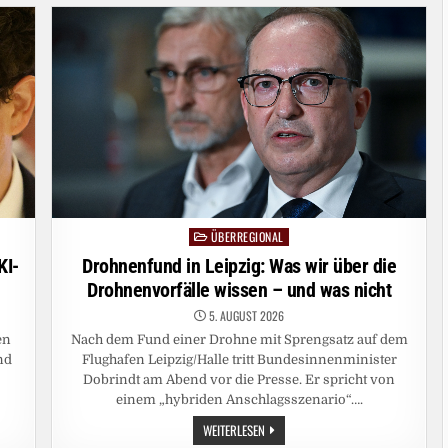
DIE
KI
ZUM
MAIL-
BETRÜGER
MUTIERT
ÜBERREGIONAL
Posted
in
KI-
Drohnenfund in Leipzig: Was wir über die
Drohnenvorfälle wissen – und was nicht
5. AUGUST 2026
en
Nach dem Fund einer Drohne mit Sprengsatz auf dem
nd
Flughafen Leipzig/Halle tritt Bundesinnenminister
Dobrindt am Abend vor die Presse. Er spricht von
einem „hybriden Anschlagsszenario“….
DROHNENFUND
WEITERLESEN
IN