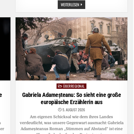
ENERGIEWENDE
WEITERLESEN
IN
POLEN:
SONNE,
WIND
UND
KERNKRAFT
FÜR
POLENS
ENERGIEMARKT
ÜBERREGIONAL
Posted
in
Gabriela Adameșteanu: So sieht eine große
e
europäische Erzählerin aus
5. AUGUST 2026
Am eigenen Schicksal wie dem ihres Landes
verdeutlicht, was unsere Gegenwart ausmacht: Gabriela
n
Adameșteanus Roman „Stimmen auf Abstand“ ist eine
ler