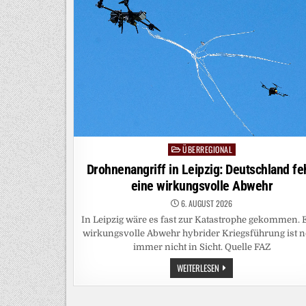
GOOGLES
KI-
GESCHÄFT
ÜBERREGIONAL
Posted
in
Drohnenangriff in Leipzig: Deutschland fe
eine wirkungsvolle Abwehr
6. AUGUST 2026
In Leipzig wäre es fast zur Katastrophe gekommen. 
wirkungsvolle Abwehr hybrider Kriegsführung ist 
immer nicht in Sicht. Quelle FAZ
DROHNENANGRIFF
WEITERLESEN
IN
LEIPZIG:
DEUTSCHLAND
FEHLT