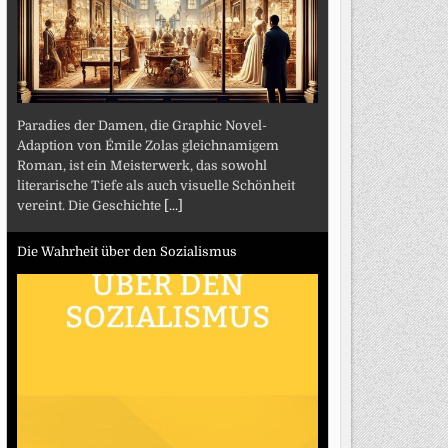
Paradies der Damen, die Graphic Novel-
Adaption von Émile Zolas gleichnamigem
Roman, ist ein Meisterwerk, das sowohl
literarische Tiefe als auch visuelle Schönheit
vereint. Die Geschichte
[...]
Die Wahrheit über den Sozialismus