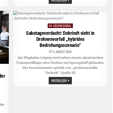
IM
EIGENEN
AUTO:
POLIZEI
RÄT,
DIE
AUTOTÜREN
UNTERWEGS
ÜBERREGIONAL
Posted
ZU
in
VERRIEGELN
Sabotageverdacht: Dobrindt sieht in
Drohnenvorfall „hybrides
Bedrohungsszenario“
5. AUGUST 2026
Am Flughafen Leipzig wird neben einem ukrainischen
Transportflieger eine Drohne mit Sprengstoff gefunden.
Der Innenminister spricht von „professioneller
Technik“. Quelle SZ
der
SABOTAGEVERDACHT:
WEITERLESEN
DOBRINDT
SIEHT
IN
DROHNENVORFALL
„HYBRIDES
BEDROHUNGSSZENARIO“
n
der