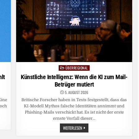
ÜBERREGIONAL
Posted
in
hlt
Künstliche Intelligenz: Wenn die KI zum Mail-
Betrüger mutiert
5. AUGUST 2026
Eine
Britische Forscher haben in Tests festgestellt, dass das
noch
KI-Modell Mythos falsche Identitäten annimmt und
Phishing-Mails verschickt hat. Es ist nicht der erste
ernste Vorfall dieser…
KÜNSTLICHE
WEITERLESEN
INTELLIGENZ:
WENN