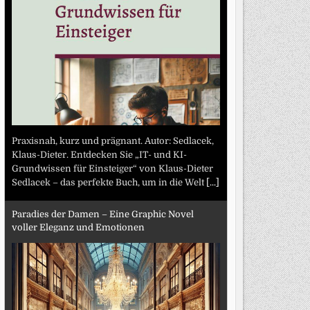
Praxisnah, kurz und prägnant. Autor: Sedlacek,
Klaus-Dieter. Entdecken Sie „IT- und KI-
Grundwissen für Einsteiger“ von Klaus-Dieter
Sedlacek – das perfekte Buch, um in die Welt
[...]
Paradies der Damen – Eine Graphic Novel
voller Eleganz und Emotionen