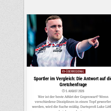
VON
„HYBRIDEM
ANSCHLAGSSZENARIO“
ÜBERREGIONAL
Posted
in
Sportler im Vergleich: Die Antwort auf di
Gretchenfrage
5. AUGUST 2026
Wer ist der beste Athlet der Gegenwart? Wenn
verschiedene Disziplinen in einen Topf geworfe
werden, wird die Suche müßig. Dartsprofi Luke Litt