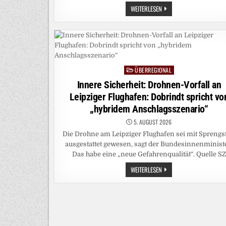
URTEIL
WEITERLESEN
GEGEN
TERRORGRUPPE:
WO
DIE
MOTIVE
DER
JUNGEN
RECHTSTERRORISTEN
HERKOMMEN
ÜBERREGIONAL
Posted
in
Innere Sicherheit: Drohnen-Vorfall an
Leipziger Flughafen: Dobrindt spricht vo
„hybridem Anschlagsszenario“
5. AUGUST 2026
Die Drohne am Leipziger Flughafen sei mit Sprengst
ausgestattet gewesen, sagt der Bundesinnenminist
Das habe eine „neue Gefahrenqualität“. Quelle SZ
INNERE
WEITERLESEN
SICHERHEIT:
DROHNEN-
VORFALL
AN
LEIPZIGER
FLUGHAFEN:
DOBRINDT
SPRICHT