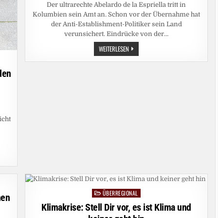
Der ultrarechte Abelardo de la Espriella tritt in
Kolumbien sein Amt an. Schon vor der Übernahme hat
der Anti-Establishment-Politiker sein Land
verunsichert. Eindrücke von der…
KOLUMBIEN:
WEITERLESEN
HARTE
HAND
STATT
den
TOTALER
FRIEDEN
icht
ÜBERREGIONAL
Posted
nen
in
Klimakrise: Stell Dir vor, es ist Klima und