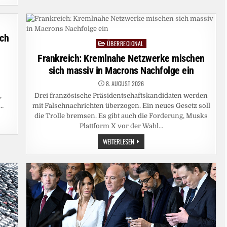
ich
ÜBERREGIONAL
Posted
in
Frankreich: Kremlnahe Netzwerke mischen
sich massiv in Macrons Nachfolge ein
8. AUGUST 2026
,
Drei französische Präsidentschaftskandidaten werden
d…
mit Falschnachrichten überzogen. Ein neues Gesetz soll
die Trolle bremsen. Es gibt auch die Forderung, Musks
Plattform X vor der Wahl…
FRANKREICH:
WEITERLESEN
KREMLNAHE
NETZWERKE
MISCHEN
SICH
MASSIV
IN
MACRONS
NACHFOLGE
EIN