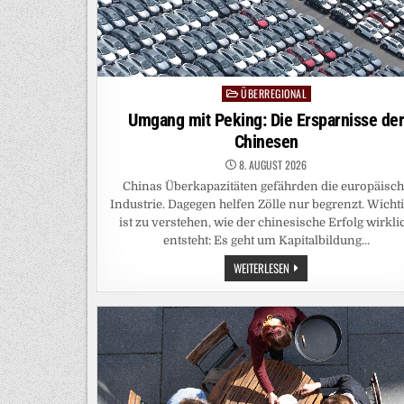
ÜBERREGIONAL
Posted
in
Umgang mit Peking: Die Ersparnisse de
Chinesen
8. AUGUST 2026
Chinas Überkapazitäten gefährden die europäisc
Industrie. Dagegen helfen Zölle nur begrenzt. Wicht
ist zu verstehen, wie der chinesische Erfolg wirkli
entsteht: Es geht um Kapitalbildung…
UMGANG
WEITERLESEN
MIT
PEKING:
DIE
ERSPARNISSE
DER
CHINESEN