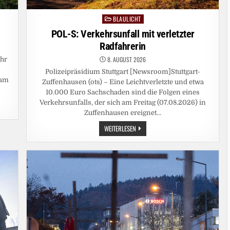
BLAULICHT
Posted
in
POL-S: Verkehrsunfall mit verletzter
Radfahrerin
8. AUGUST 2026
ohr
m
Polizeipräsidium Stuttgart [Newsroom]Stuttgart-
 am
Zuffenhausen (ots) – Eine Leichtverletzte und etwa
10.000 Euro Sachschaden sind die Folgen eines
Verkehrsunfalls, der sich am Freitag (07.08.2026) in
Zuffenhausen ereignet…
POL-
WEITERLESEN
S:
VERKEHRSUNFALL
MIT
VERLETZTER
RADFAHRERIN