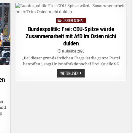
US-
SENAT
BESTÄTIGT
TODD
BLANCHE
ÜBERREGIONAL
ALS
Posted
JUSTIZMINISTER
in
Bundespolitik: Frei: CDU-Spitze würde
Zusammenarbeit mit AfD im Osten nicht
dulden
8. AUGUST 2026
„Bei dieser grundsätzlichen Frage ist die ganze Partei
betroffen“, sagt Unionsfraktionschef Frei. Quelle SZ
BUNDESPOLITIK:
WEITERLESEN
FREI:
en
CDU-
SPITZE
WÜRDE
ZUSAMMENARBEIT
MIT
AFD
er
IM
OSTEN
land
NICHT
g
DULDEN