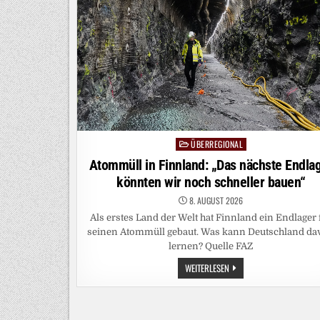
ÜBERREGIONAL
Posted
in
Atommüll in Finnland: „Das nächste Endla
könnten wir noch schneller bauen“
8. AUGUST 2026
Als erstes Land der Welt hat Finnland ein Endlager 
seinen Atommüll gebaut. Was kann Deutschland da
lernen? Quelle FAZ
ATOMMÜLL
WEITERLESEN
IN
FINNLAND:
„DAS
NÄCHSTE
ENDLAGER