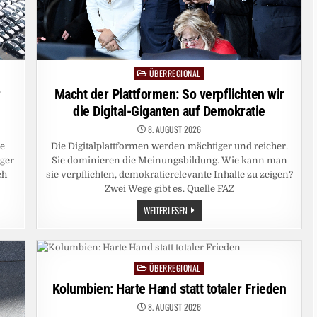
ÜBERREGIONAL
Posted
in
r
Macht der Plattformen: So verpflichten wir
die Digital-Giganten auf Demokratie
8. AUGUST 2026
he
Die Digitalplattformen werden mächtiger und reicher.
iger
Sie dominieren die Meinungsbildung. Wie kann man
ch
sie verpflichten, demokratierelevante Inhalte zu zeigen?
Zwei Wege gibt es. Quelle FAZ
MACHT
WEITERLESEN
DER
PLATTFORMEN:
SO
VERPFLICHTEN
WIR
DIE
ÜBERREGIONAL
Posted
DIGITAL-
GIGANTEN
in
Kolumbien: Harte Hand statt totaler Frieden
AUF
DEMOKRATIE
8. AUGUST 2026