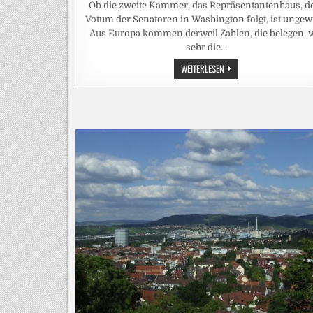
WIR
Ob die zweite Kammer, das Repräsentantenhaus, 
WOLLEN“
Votum der Senatoren in Washington folgt, ist ungew
Aus Europa kommen derweil Zahlen, die belegen, 
sehr die…
US-
WEITERLESEN
SENAT
WILL
SCHÄRFERE
RUSSLAND-
SANKTIONEN