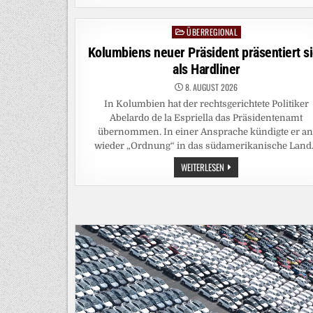
DEMONSTRATION
GEGEN
BUNDESREGIERUNG
ÜBERREGIONAL
Posted
IN
PLAUEN
in
Kolumbiens neuer Präsident präsentiert s
als Hardliner
8. AUGUST 2026
In Kolumbien hat der rechtsgerichtete Politiker
Abelardo de la Espriella das Präsidentenamt
übernommen. In einer Ansprache kündigte er an
wieder „Ordnung“ in das südamerikanische Lan
KOLUMBIENS
WEITERLESEN
NEUER
PRÄSIDENT
PRÄSENTIERT
SICH
ALS
HARDLINER