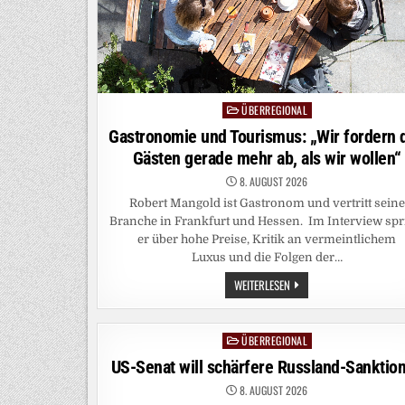
ÜBERREGIONAL
Posted
in
Gastronomie und Tourismus: „Wir fordern 
Gästen gerade mehr ab, als wir wollen“
8. AUGUST 2026
Robert Mangold ist Gastronom und vertritt seine
Branche in Frankfurt und Hessen. Im Interview spr
er über hohe Preise, Kritik an vermeintlichem
Luxus und die Folgen der…
GASTRONOMIE
WEITERLESEN
UND
TOURISMUS:
„WIR
FORDERN
ÜBERREGIONAL
Posted
DEN
GÄSTEN
in
US-Senat will schärfere Russland-Sanktio
GERADE
MEHR
AB,
8. AUGUST 2026
ALS