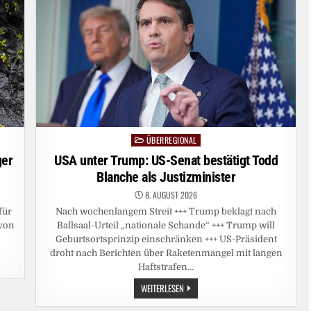
ÜBERREGIONAL
Posted
in
ger
USA unter Trump: US-Senat bestätigt Todd
Blanche als Justizminister
8. AUGUST 2026
für
Nach wochenlangem Streit +++ Trump beklagt nach
von
Ballsaal-Urteil „nationale Schande“ +++ Trump will
Geburtsortsprinzip einschränken +++ US-Präsident
droht nach Berichten über Raketenmangel mit langen
Haftstrafen…
USA
WEITERLESEN
UNTER
TRUMP: