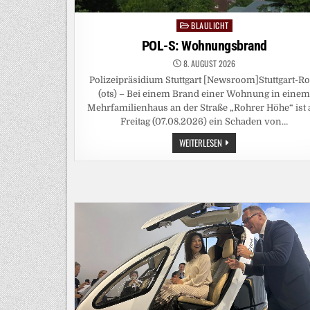
BLAULICHT
Posted
in
POL-S: Wohnungsbrand
8. AUGUST 2026
Polizeipräsidium Stuttgart [Newsroom]Stuttgart-R
(ots) – Bei einem Brand einer Wohnung in eine
Mehrfamilienhaus an der Straße „Rohrer Höhe“ ist
Freitag (07.08.2026) ein Schaden von…
POL-
WEITERLESEN
S:
WOHNUNGSBRAND