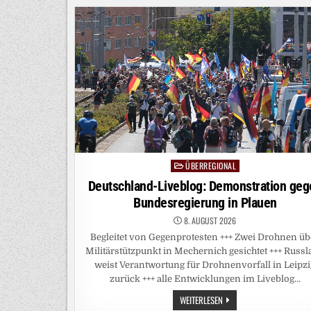
KÖNNTEN
WIR
NOCH
SCHNELLER
BAUEN“
ÜBERREGIONAL
Posted
in
Deutschland-Liveblog: Demonstration geg
Bundesregierung in Plauen
8. AUGUST 2026
Begleitet von Gegenprotesten +++ Zwei Drohnen üb
Militärstützpunkt in Mechernich gesichtet +++ Russ
weist Verantwortung für Drohnenvorfall in Leipzi
zurück +++ alle Entwicklungen im Liveblog…
DEUTSCHLAND-
WEITERLESEN
LIVEBLOG: