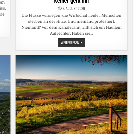
keiner geht hin
dem
8. AUGUST 2026
iss.
wie
Die Flüsse versiegen, die Wirtschaft leidet, Menschen
sterben an der Hitze. Und niemand protestiert.
Niemand? Vor dem Kanzleramt trifft sich ein Häuflein
Aufrechter. Haben sie…
KLIMAKRISE:
WEITERLESEN
STELL
DIR
VOR,
ES
IST
KLIMA
UND
KEINER
GEHT
HIN