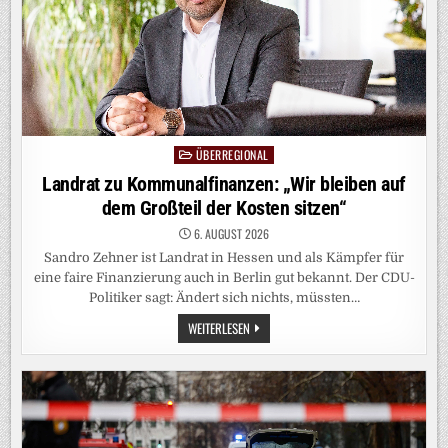
ÜBERREGIONAL
Posted
in
Landrat zu Kommunalfinanzen: „Wir bleiben auf
dem Großteil der Kosten sitzen“
6. AUGUST 2026
Sandro Zehner ist Landrat in Hessen und als Kämpfer für
eine faire Finanzierung auch in Berlin gut bekannt. Der CDU-
Politiker sagt: Ändert sich nichts, müssten…
LANDRAT
WEITERLESEN
ZU
KOMMUNALFINANZEN:
„WIR
BLEIBEN
AUF
DEM
GROSSTEIL D
ER K
OSTEN S