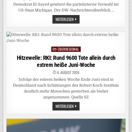
Demokrat El-Sayed gewinnt die parteiinterne Vorwahl im
US-Staat Michigan. Der DW-Nachrichtenüberblick….
NEWS
WEITERLESEN
KOMPAKT:
DOBRINDT
NACH
SPRENGSTOFF-
DROHNE
IN
SORGE
ÜBERREGIONAL
Posted
in
Hitzewelle: RKI: Rund 9600 Tote allein durch
extrem heiße Juni-Woche
6. AUGUST 2026
Infolge der extrem heißen Woche Ende Juni sind in
Deutschland nach Schätzungen des Robert Koch-Instituts
deutlich mehr Menschen gestorben als bisher
angenommen. Quelle SZ
HITZEWELLE:
WEITERLESEN
RKI:
RUND
9600
TOTE
ALLEIN
DURCH