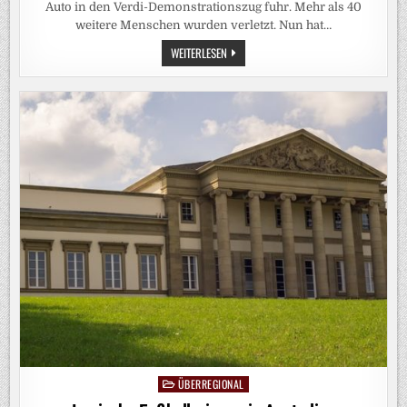
Auto in den Verdi-Demonstrationszug fuhr. Mehr als 40
weitere Menschen wurden verletzt. Nun hat…
PROZESS
WEITERLESEN
AM
OBERLANDESGERICHT:
ANSCHLAG
AUF
MÜNCHNER
VERDI-
DEMO:
ATTENTÄTER
ZU
LEBENSLANGER
HAFT
VERURTEILT
ÜBERREGIONAL
Posted
in