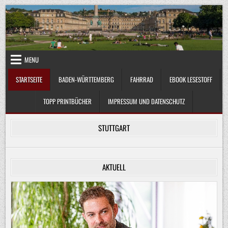
Skip
to
content
MENU
STARTSEITE
BADEN-WÜRTTEMBERG
FAHRRAD
EBOOK LESESTOFF
TOPP PRINTBÜCHER
IMPRESSUM UND DATENSCHUTZ
STUTTGART
AKTUELL