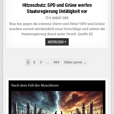
ROCK
in
Hitzeschutz: SPD und Grüne werfen
’N’
ROLL.
Staatsregierung Untätigkeit vor
GENAU
DAS
MAG
6. AUGUST 2026
ICH“
Was tun gegen die extreme Dürre und Hitze? SPD und Grüne
machen zurzeit wöchentlich neue Vorschläge und setzen die
Staatsregierung damit unter Druck. Quelle SZ
HITZESCHUTZ:
WEITERLESEN
SPD
UND
GRÜNE
WERFEN
STAATSREGIERUNG
Seitennummerierung
UNTÄTIGKEIT
1
2
3
…
364
Older posts →
VOR
der
Beiträge
Nach dem Fall der Maschinen