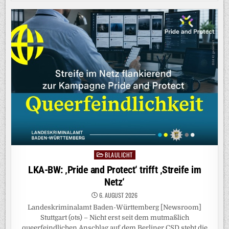
DINGE“:
MILLIONEN-
GEWINN
LANDET
IM
MÜLL
BLAULICHT
Posted
in
LKA-BW: ‚Pride and Protect‘ trifft ‚Streife im
Netz‘
6. AUGUST 2026
Landeskriminalamt Baden-Württemberg [Newsroom]
Stuttgart (ots) – Nicht erst seit dem mutmaßlich
queerfeindlichen Anschlag auf dem Berliner CSD steht die