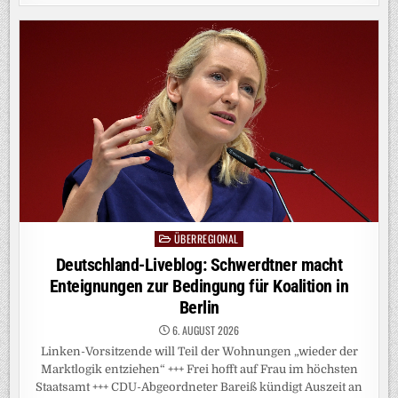
SIEMENS
MELDET
EIN
REKORDQUARTAL
ÜBERREGIONAL
Posted
in
Deutschland-Liveblog: Schwerdtner macht
Enteignungen zur Bedingung für Koalition in
Berlin
6. AUGUST 2026
Linken-Vorsitzende will Teil der Wohnungen „wieder der
Marktlogik entziehen“ +++ Frei hofft auf Frau im höchsten
Staatsamt +++ CDU-Abgeordneter Bareiß kündigt Auszeit an