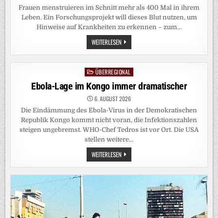
Frauen menstruieren im Schnitt mehr als 400 Mal in ihrem
Leben. Ein Forschungsprojekt will dieses Blut nutzen, um
Hinweise auf Krankheiten zu erkennen – zum…
BIOMARKER
WEITERLESEN
ALS
FRÜHWARNUNG:
WAS
PERIODENBLUT
ÜBERREGIONAL
Posted
ÜBER
DIE
in
Ebola-Lage im Kongo immer dramatischer
GESUNDHEIT
VERRATEN
KANN
6. AUGUST 2026
Die Eindämmung des Ebola-Virus in der Demokratischen
Republik Kongo kommt nicht voran, die Infektionszahlen
steigen ungebremst. WHO-Chef Tedros ist vor Ort. Die USA
stellen weitere…
EBOLA-
WEITERLESEN
LAGE
IM
KONGO
IMMER
DRAMATISCHER