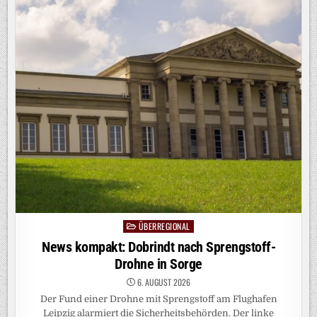
BOSS
SPIELT
DEN
HARMLOSEN
ÜBERREGIONAL
Posted
in
News kompakt: Dobrindt nach Sprengstoff-
Drohne in Sorge
6. AUGUST 2026
Der Fund einer Drohne mit Sprengstoff am Flughafen
Leipzig alarmiert die Sicherheitsbehörden. Der linke