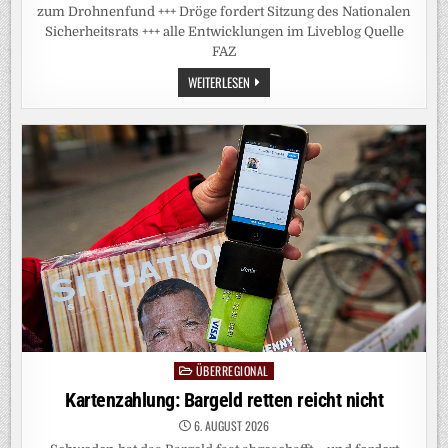
zum Drohnenfund +++ Dröge fordert Sitzung des Nationalen
Sicherheitsrats +++ alle Entwicklungen im Liveblog Quelle
FAZ
DEUTSCHLAND-
WEITERLESEN
LIVEBLOG:
VON
NOTZ:
„SO
ERMUTIGT
MAN
DIE
RUSSEN
NUR“
ÜBERREGIONAL
Posted
in
Kartenzahlung: Bargeld retten reicht nicht
6. AUGUST 2026