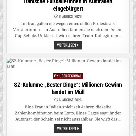
Iranische Fußballerinnen in Australien
eingebürgert
6. AUGUST 2026
Im Iran galten sie wegen eines stillen Protests als
Verräterinnen – in Australien fanden sie nach dem Asien-
Cup Schutz. Unklar ist, wie es ihren Team-Kolleginnen…
IRANISCHE
WEITERLESEN
FUSSBALLERINNEN I
N A
USTRALIEN E
INGEBÜRGERT
ÜBERREGIONAL
Posted
in
SZ-Kolumne „Bester Dinge“: Millionen-Gewinn
landet im Müll
6. AUGUST 2026
Eine Frau in Italien spielt seit Jahren dieselbe
Zahlenkombination beim Lotto. Eines Tages sagt ihr der
Automat, der Schein sei nicht auszahlbar. Sie wirft das…
SZ-
WEITERLESEN
KOLUMNE
„BESTER