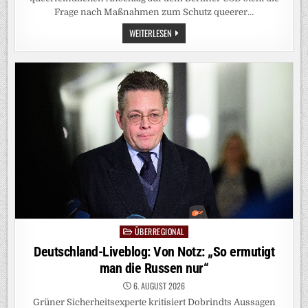
Frage nach Maßnahmen zum Schutz queerer…
LKA-
WEITERLESEN
BW:
‚PRIDE
AND
PROTECT‘
TRIFFT
‚STREIFE
IM
NETZ‘
ÜBERREGIONAL
Posted
in
Deutschland-Liveblog: Von Notz: „So ermutigt
man die Russen nur“
6. AUGUST 2026
Grüner Sicherheitsexperte kritisiert Dobrindts Aussagen