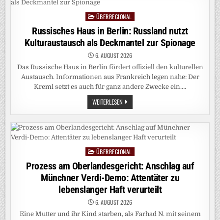
PARTEI
STEHT
ÜBERREGIONAL
IHNEN
Posted
BEI
in
Russisches Haus in Berlin: Russland nutzt
DER
WAHL
Kulturaustausch als Deckmantel zur Spionage
IN
SACHSEN-
ANHALT
6. AUGUST 2026
AM
Das Russische Haus in Berlin fördert offiziell den kulturellen
NÄCHSTEN?
Austausch. Informationen aus Frankreich legen nahe: Der
Kreml setzt es auch für ganz andere Zwecke ein….
RUSSISCHES
WEITERLESEN
HAUS
IN
BERLIN:
RUSSLAND
NUTZT
KULTURAUSTAUSCH
ALS
ÜBERREGIONAL
DECKMANTEL
Posted
ZUR
in
Prozess am Oberlandesgericht: Anschlag auf
SPIONAGE
Münchner Verdi-Demo: Attentäter zu
lebenslanger Haft verurteilt
6. AUGUST 2026
Eine Mutter und ihr Kind starben, als Farhad N. mit seinem