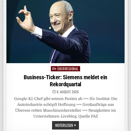
COMMERZBANK
WILL
MIT
UNICREDIT
IHRE
ZUKUNFT
GESTALTEN
ÜBERREGIONAL
Posted
in
Business-Ticker: Siemens meldet ein
Rekordquartal
6. AUGUST 2026
Google-KI-Chef gibt seinen Posten ab +++ Ifo-Institut: Die
Autoindustrie schöpft Hoffnung +++ Großaufträge aus
Übersee retten Maschinenhersteller +++ Neuigkeiten im
Unternehmen-Liveblog. Quelle FAZ
BUSINESS-
WEITERLESEN
TICKER: