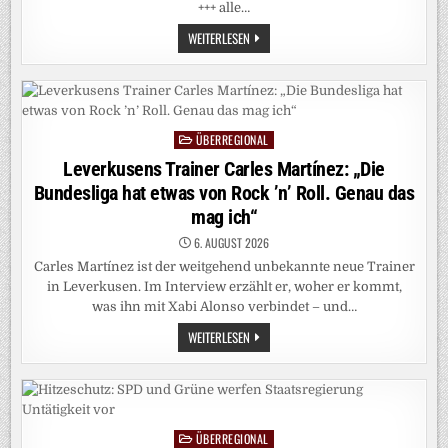
+++ alle…
DEUTSCHLAND-
WEITERLESEN
LIVEBLOG:
SCHWERDTNER
MACHT
ENTEIGNUNGEN
ZUR
BEDINGUNG
FÜR
ÜBERREGIONAL
KOALITION
Posted
IN
in
Leverkusens Trainer Carles Martínez: „Die
BERLIN
Bundesliga hat etwas von Rock ’n’ Roll. Genau das
mag ich“
6. AUGUST 2026
Carles Martínez ist der weitgehend unbekannte neue Trainer
in Leverkusen. Im Interview erzählt er, woher er kommt,
was ihn mit Xabi Alonso verbindet – und…
LEVERKUSENS
WEITERLESEN
TRAINER
CARLES
MARTÍNEZ:
„DIE
BUNDESLIGA
HAT
ETWAS
ÜBERREGIONAL
VON
Posted