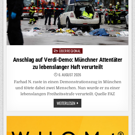
ITZEN“
ÜBERREGIONAL
Posted
in
Anschlag auf Verdi-Demo: Münchner Attentäter
zu lebenslanger Haft verurteilt
6. AUGUST 2026
Farhad N. raste in einen Demonstrationszug in München
und tötete dabei zwei Menschen. Nun wurde er zu einer
lebenslangen Freiheitsstrafe verurteilt. Quelle FAZ
ANSCHLAG
WEITERLESEN
AUF
VERDI-
DEMO:
MÜNCHNER
ATTENTÄTER
ZU
LEBENSLANGER
HAFT