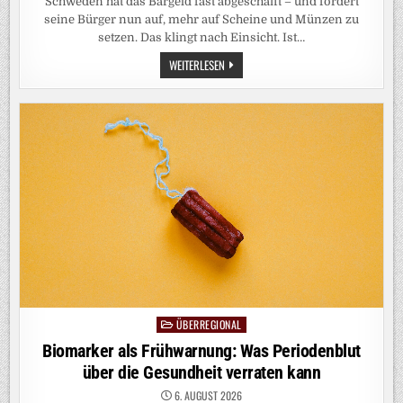
Schweden hat das Bargeld fast abgeschafft – und fordert
seine Bürger nun auf, mehr auf Scheine und Münzen zu
setzen. Das klingt nach Einsicht. Ist…
KARTENZAHLUNG:
WEITERLESEN
BARGELD
RETTEN
REICHT
NICHT
ÜBERREGIONAL
Posted
in
Biomarker als Frühwarnung: Was Periodenblut
über die Gesundheit verraten kann
6. AUGUST 2026