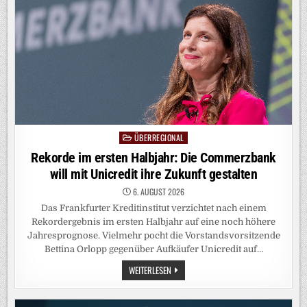
EXTREM
HEISSE J
UNI-W
OCHE
ÜBERREGIONAL
Posted
in
Rekorde im ersten Halbjahr: Die Commerzbank
will mit Unicredit ihre Zukunft gestalten
6. AUGUST 2026
Das Frankfurter Kreditinstitut verzichtet nach einem
Rekordergebnis im ersten Halbjahr auf eine noch höhere
Jahresprognose. Vielmehr pocht die Vorstandsvorsitzende
Bettina Orlopp gegenüber Aufkäufer Unicredit auf…
REKORDE
WEITERLESEN
IM
ERSTEN
HALBJAHR:
DIE