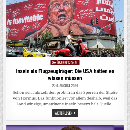
ENTLARVT
DIE
SEHNSUCHT
NACH
BÖSEN
ELITEN
ÜBERREGIONAL
Posted
in
Inseln als Flugzeugträger: Die USA hätten es
wissen müssen
6. AUGUST 2026
Schon seit Jahrzehnten probt Iran das Sperren der Straße
von Hormus. Das funktioniert vor allem deshalb, weil das
Land winzige, umstrittene Inseln besetzt hält. Quelle…
INSELN
WEITERLESEN
ALS
FLUGZEUGTRÄGER:
DIE
USA