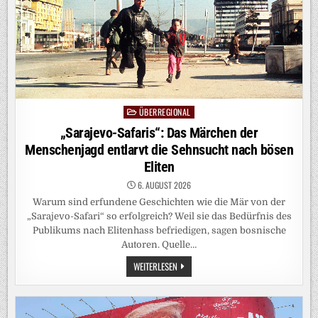
ÜBERREGIONAL
Posted
in
„Sarajevo-Safaris“: Das Märchen der
Menschenjagd entlarvt die Sehnsucht nach bösen
Eliten
6. AUGUST 2026
Warum sind erfundene Geschichten wie die Mär von der
„Sarajevo-Safari“ so erfolgreich? Weil sie das Bedürfnis des
Publikums nach Elitenhass befriedigen, sagen bosnische
Autoren. Quelle…
„SARAJEVO-
WEITERLESEN
SAFARIS“:
DAS
MÄRCHEN
DER
MENSCHENJAGD