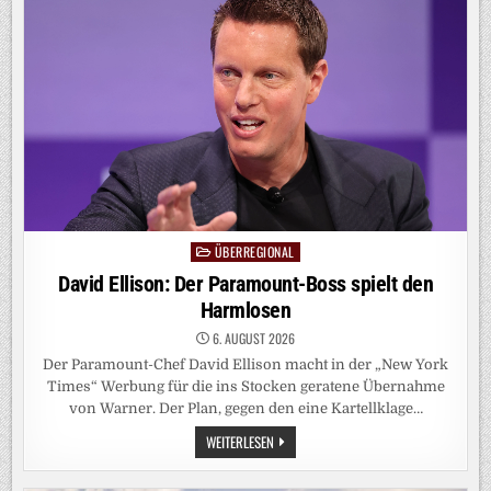
HÄTTEN
ES
WISSEN
MÜSSEN
ÜBERREGIONAL
Posted
in
David Ellison: Der Paramount-Boss spielt den
Harmlosen
6. AUGUST 2026
Der Paramount-Chef David Ellison macht in der „New York
Times“ Werbung für die ins Stocken geratene Übernahme
von Warner. Der Plan, gegen den eine Kartellklage…
DAVID
WEITERLESEN
ELLISON:
DER
PARAMOUNT-