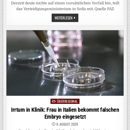
Derzeit deute nichts auf einen vorsätzlichen Vorfall hin, teilt
das Verteidigungsministerium in Sofia mit. Quelle FAZ
EXPLOSION
WEITERLESEN
IN
BULGARIEN:
DROHNE
STAMMTE
LAUT
MINISTERIUM
WOHL
AUS
DER
UKRAINE
ÜBERREGIONAL
Posted
in
Irrtum in Klinik: Frau in Italien bekommt falschen
Embryo eingesetzt
9. AUGUST 2026