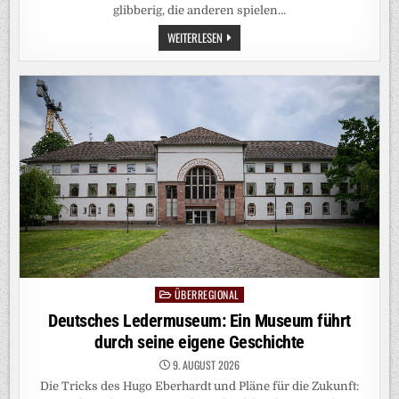
glibberig, die anderen spielen…
WIE
WEITERLESEN
ERKLÄRE
ICH’S
MEINEM
KIND?:
WAS
DAS
TOLLE
AN
QUALLEN
IST
ÜBERREGIONAL
Posted
in
Deutsches Ledermuseum: Ein Museum führt
durch seine eigene Geschichte
9. AUGUST 2026
Die Tricks des Hugo Eberhardt und Pläne für die Zukunft: