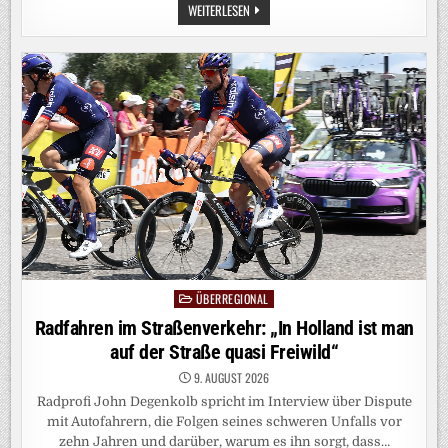
GUTVERDIENER
WEITERLESEN
IN
GELDNOT:
„10.000
EURO
IM
MONAT
REICHEN
NICHT
–
WAS
TUN?“
ÜBERREGIONAL
Posted
in
Radfahren im Straßenverkehr: „In Holland ist man
auf der Straße quasi Freiwild“
9. AUGUST 2026
Radprofi John Degenkolb spricht im Interview über Dispute
mit Autofahrern, die Folgen seines schweren Unfalls vor
zehn Jahren und darüber, warum es ihn sorgt, dass…