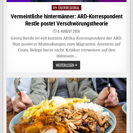
ÜBERREGIONAL
Posted
in
Vermeintliche hintermänner: ARD-Korrespondent
Restle postet Verschwörungstheorie
8. AUGUST 2026
Georg Restle ist seit kurzem Afrika-Korrespondent der ARD.
Nun postet er Mutmaßungen zum Migranten-Ansturm auf
Ceuta. Belege hat er nicht. Kritiker verweisen auf den
dubiosen…
VERMEINTLICHE
WEITERLESEN
HINTERMÄNNER:
ARD-
KORRESPONDENT
RESTLE
POSTET
VERSCHWÖRUNGSTHEORIE