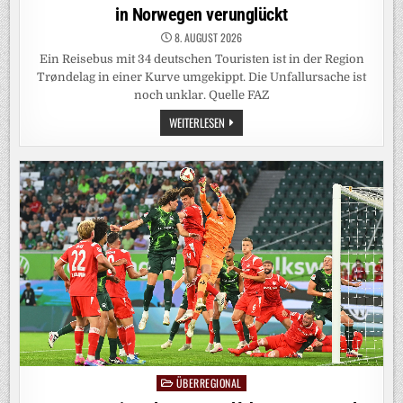
in Norwegen verunglückt
8. AUGUST 2026
Ein Reisebus mit 34 deutschen Touristen ist in der Region
Trøndelag in einer Kurve umgekippt. Die Unfallursache ist
noch unklar. Quelle FAZ
MEHRERE
WEITERLESEN
VERLETZTE:
BUS
MIT
DEUTSCHEN
TOURISTEN
IN
NORWEGEN
VERUNGLÜCKT
ÜBERREGIONAL
Posted
in