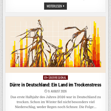
RADFAHREN
WEITERLESEN
IM
STRASSENVERKEHR: „
IN H
OLLAND I
ST M
AN A
UF D
ER S
TRASSE QU
ASI FR
EIWILD“
ÜBERREGIONAL
Posted
in
Dürre in Deutschland: Ein Land im Trockenstress
9. AUGUST 2026
Das erste Halbjahr des Jahres 2026 war in Deutschland zu
trocken. Schon im Winter fiel nicht besonders viel
Niederschlag, weder Regen noch Schnee. Die Folge:…