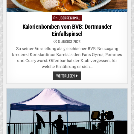
ÜBERREGIONAL
Posted
in
Kalorienbomben vom BVB: Dortmunder
Einfallspinsel
8. AUGUST 2026
Zu seiner Vorstellung als griechischer BVB-Neuzugang
kredenzt Konstantinos Karetsas den Fans Gyros, Pommes
und Currywurst. Offenbar hat der Klub vergessen, für
welche Ernährung er sich…
KALORIENBOMBEN
WEITERLESEN
VOM
BVB:
DORTMUNDER
EINFALLSPINSEL