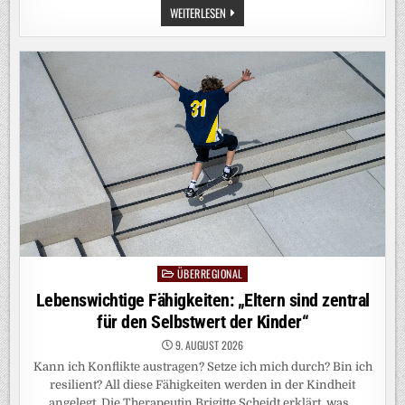
DÜRRE
WEITERLESEN
IN
DEUTSCHLAND:
EIN
LAND
IM
TROCKENSTRESS
ÜBERREGIONAL
Posted
in
Lebenswichtige Fähigkeiten: „Eltern sind zentral
für den Selbstwert der Kinder“
9. AUGUST 2026
Kann ich Konflikte austragen? Setze ich mich durch? Bin ich
resilient? All diese Fähigkeiten werden in der Kindheit
angelegt. Die Therapeutin Brigitte Scheidt erklärt, was…