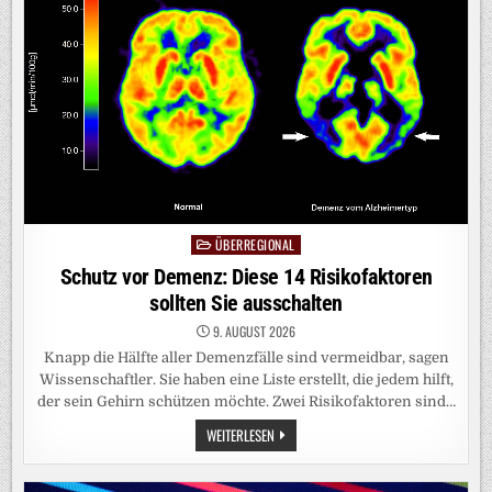
DIE
WOCHE
SEX
WÄRE
NORMAL“
ÜBERREGIONAL
Posted
in
Schutz vor Demenz: Diese 14 Risikofaktoren
sollten Sie ausschalten
9. AUGUST 2026
Knapp die Hälfte aller Demenzfälle sind vermeidbar, sagen
Wissenschaftler. Sie haben eine Liste erstellt, die jedem hilft,
der sein Gehirn schützen möchte. Zwei Risikofaktoren sind…
SCHUTZ
WEITERLESEN
VOR
DEMENZ:
DIESE
14