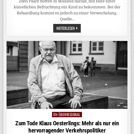
Zwei Paare hoffen in Mailand darauf, mit Hilfe einer
künstlichen Befruchtung ein Kind zu bekommen. Bei der
Behandlung kommt es jedoch zu einer Verwechslung.
Quelle…
IRRTUM
WEITERLESEN
IN
KLINIK:
FRAU
IN
ITALIEN
BEKOMMT
FALSCHEN
EMBRYO
EINGESETZT
ÜBERREGIONAL
Posted
in
Zum Tode Klaus Oesterlings: Mehr als nur ein
hervorragender Verkehrspolitiker