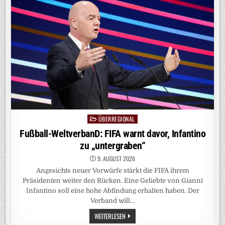
RISIKOFAKTOREN
SOLLTEN
SIE
AUSSCHALTEN
ÜBERREGIONAL
Posted
in
Fußball-WeltverbanD: FIFA warnt davor, Infantino
zu „untergraben“
9. AUGUST 2026
Angesichts neuer Vorwürfe stärkt die FIFA ihrem
Präsidenten weiter den Rücken. Eine Geliebte von Gianni
Infantino soll eine hohe Abfindung erhalten haben. Der
Verband will…
FUSSBALL-W
WEITERLESEN
ELTVERBAND: F