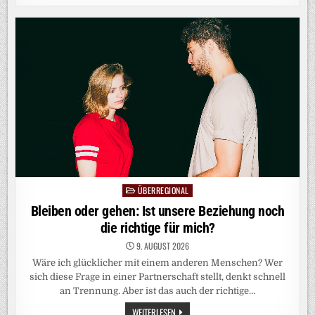
IFA W
ARNT D
AVOR, I
NFANTINO Z
U „
UNTERGRABEN“
ÜBERREGIONAL
Posted
in
Bleiben oder gehen: Ist unsere Beziehung noch
die richtige für mich?
9. AUGUST 2026
Wäre ich glücklicher mit einem anderen Menschen? Wer
sich diese Frage in einer Partnerschaft stellt, denkt schnell
an Trennung. Aber ist das auch der richtige…
BLEIBEN
WEITERLESEN