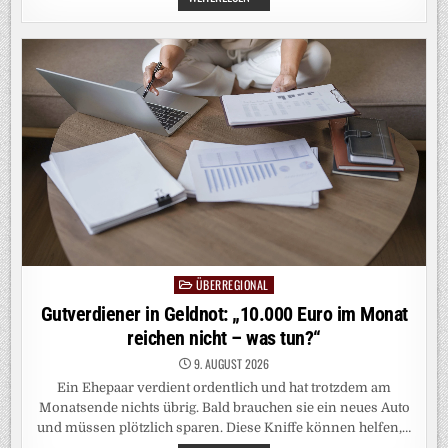
ODER
GEHEN:
IST
UNSERE
BEZIEHUNG
NOCH
DIE
RICHTIGE
FÜR
MICH?
ÜBERREGIONAL
Posted
in
Gutverdiener in Geldnot: „10.000 Euro im Monat
reichen nicht – was tun?“
9. AUGUST 2026
Ein Ehepaar verdient ordentlich und hat trotzdem am
Monatsende nichts übrig. Bald brauchen sie ein neues Auto
und müssen plötzlich sparen. Diese Kniffe können helfen,…