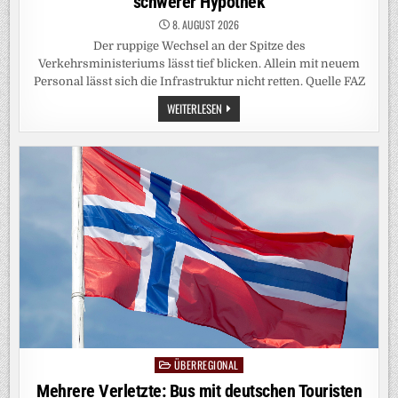
schwerer Hypothek
8. AUGUST 2026
Der ruppige Wechsel an der Spitze des
Verkehrsministeriums lässt tief blicken. Allein mit neuem
Personal lässt sich die Infrastruktur nicht retten. Quelle FAZ
WECHSEL
WEITERLESEN
IM
MINISTERIUM:
VERKEHRSMINISTER
MIT
SCHWERER
HYPOTHEK
ÜBERREGIONAL
Posted
in
Mehrere Verletzte: Bus mit deutschen Touristen