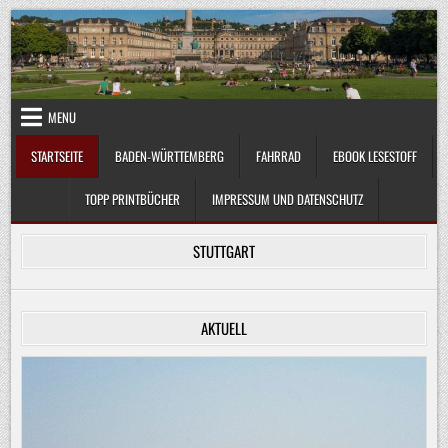
Skip
to
content
MENU
STARTSEITE
BADEN-WÜRTTEMBERG
FAHRRAD
EBOOK LESESTOFF
TOPP PRINTBÜCHER
IMPRESSUM UND DATENSCHUTZ
STUTTGART
AKTUELL