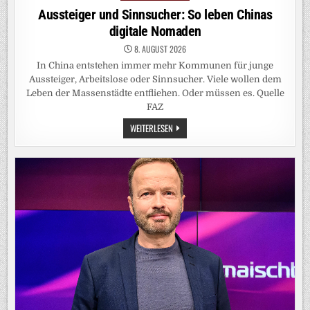
in
Aussteiger und Sinnsucher: So leben Chinas
digitale Nomaden
8. AUGUST 2026
In China entstehen immer mehr Kommunen für junge
Aussteiger, Arbeitslose oder Sinnsucher. Viele wollen dem
Leben der Massenstädte entfliehen. Oder müssen es. Quelle
FAZ
AUSSTEIGER
WEITERLESEN
UND
SINNSUCHER:
SO
LEBEN
CHINAS
DIGITALE
NOMADEN