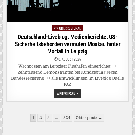
ÜBERREGIONAL
Posted
in
Deutschland-Liveblog: Medienberichte: US-
Sicherheitsbehörden vermuten Moskau hinter
Vorfall in Leipzig
8. AUGUST 2026
Wachposten am Leipziger Flughafen eingerichtet +++
Zehntausend Demonstranten bei Kundgebung gegen
Bundesregierung +++ alle Entwicklungen im Liveblog Quelle
FAZ
DEUTSCHLAND-
WEITERLESEN
LIVEBLOG:
MEDIENBERICHTE:
US-
SICHERHEITSBEHÖRDEN
VERMUTEN
Seitennummerierung
MOSKAU
1
2
3
…
364
Older posts →
HINTER
der
VORFALL
IN
Beiträge
LEIPZIG