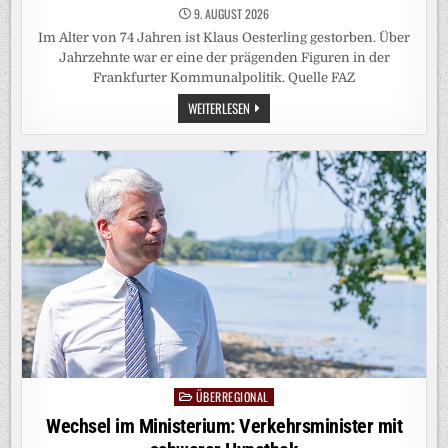
9. AUGUST 2026
Im Alter von 74 Jahren ist Klaus Oesterling gestorben. Über
Jahrzehnte war er eine der prägenden Figuren in der
Frankfurter Kommunalpolitik. Quelle FAZ
ZUM
WEITERLESEN
TODE
KLAUS
OESTERLINGS:
MEHR
ALS
NUR
EIN
HERVORRAGENDER
VERKEHRSPOLITIKER
ÜBERREGIONAL
Posted
in
Wechsel im Ministerium: Verkehrsminister mit