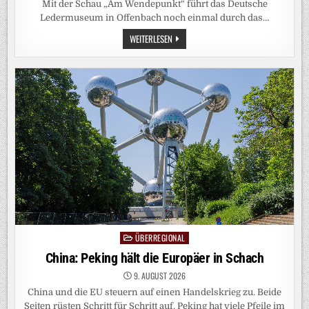
Mit der Schau „Am Wendepunkt“ führt das Deutsche
Ledermuseum in Offenbach noch einmal durch das…
DEUTSCHES
WEITERLESEN
LEDERMUSEUM:
EIN
MUSEUM
FÜHRT
DURCH
SEINE
EIGENE
GESCHICHTE
ÜBERREGIONAL
Posted
in
China: Peking hält die Europäer in Schach
9. AUGUST 2026
China und die EU steuern auf einen Handelskrieg zu. Beide
Seiten rüsten Schritt für Schritt auf. Peking hat viele Pfeile im