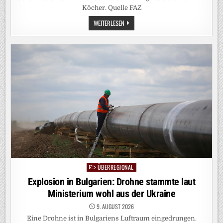
Köcher. Quelle FAZ
CHINA:
WEITERLESEN
PEKING
HÄLT
DIE
EUROPÄER
IN
SCHACH
ÜBERREGIONAL
Posted
in
Explosion in Bulgarien: Drohne stammte laut
Ministerium wohl aus der Ukraine
9. AUGUST 2026
Eine Drohne ist in Bulgariens Luftraum eingedrungen.