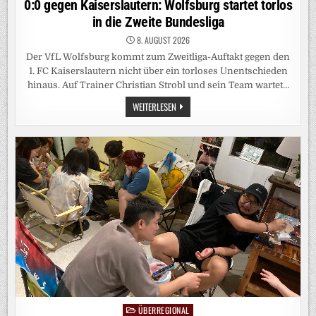
0:0 gegen Kaiserslautern: Wolfsburg startet torlos
in die Zweite Bundesliga
8. AUGUST 2026
Der VfL Wolfsburg kommt zum Zweitliga-Auftakt gegen den
1. FC Kaiserslautern nicht über ein torloses Unentschieden
hinaus. Auf Trainer Christian Strobl und sein Team wartet…
0:0
WEITERLESEN
GEGEN
KAISERSLAUTERN:
WOLFSBURG
STARTET
TORLOS
IN
DIE
ZWEITE
BUNDESLIGA
ÜBERREGIONAL
Posted