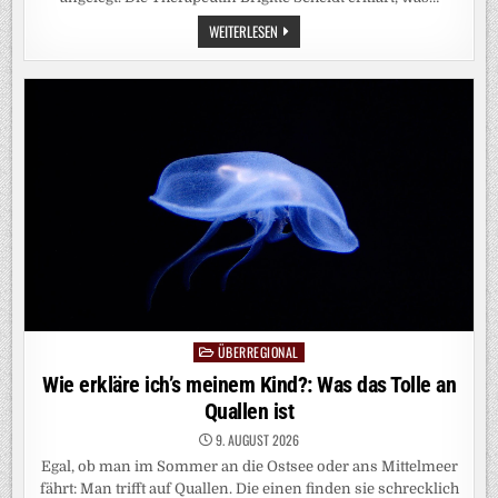
LEBENSWICHTIGE
WEITERLESEN
FÄHIGKEITEN:
„ELTERN
SIND
ZENTRAL
FÜR
DEN
SELBSTWERT
DER
KINDER“
ÜBERREGIONAL
Posted
in
Wie erkläre ich’s meinem Kind?: Was das Tolle an
Quallen ist
9. AUGUST 2026
Egal, ob man im Sommer an die Ostsee oder ans Mittelmeer
fährt: Man trifft auf Quallen. Die einen finden sie schrecklich