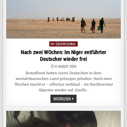
ÜBERREGIONAL
Posted
in
Nach zwei WOchen: Im Niger entführter
Deutscher wieder frei
9. AUGUST 2026
Bewaffnete hatten einen Deutschen in dem
westafrikanischen Land gefangen gehalten. Nach zwei
Wochen taucht er – offenbar wohlauf – im Nachbarstaat
Algerien wieder auf. Quelle…
NACH
WEITERLESEN
ZWEI
WOCHEN:
IM
NIGER
ENTFÜHRTER
DEUTSCHER
WIEDER