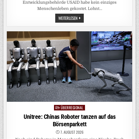
Entwicklungsbehörde USAID habe kein einziges
Menschenleben gekostet. Lohnt…
SPACEX-
WEITERLESEN
CHEF
IM
INTERVIEW:
GEGEN
MUSKS
KALKULIERTE
LÜGEN
IST
DER
JOURNALISMUS
WEHRLOS
ÜBERREGIONAL
Posted
in
Unitree: Chinas Roboter tanzen auf das
Börsenparkett
7. AUGUST 2026