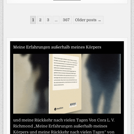
IM
AMT:
DOMINIK
KRAUSE
Seitennummerierung
HAT
1
2
3
…
367
Older posts →
ALS
der
MÜNCHENS
OB
Beiträge
DIE
ERSTEN
SCHRITTE
GUT
Meine Erfahrungen außerhalb meines Körpers
GEMEISTERT
–
ABER
ER
HAT
NOCH
VIEL
VOR
SICH
und meine Rückkehr nach vielen Tagen Von Cora L. V.
Richmond „Meine Erfahrungen außerhalb meines
Körpers und meine Rückkehr nach vielen Tagen“ von