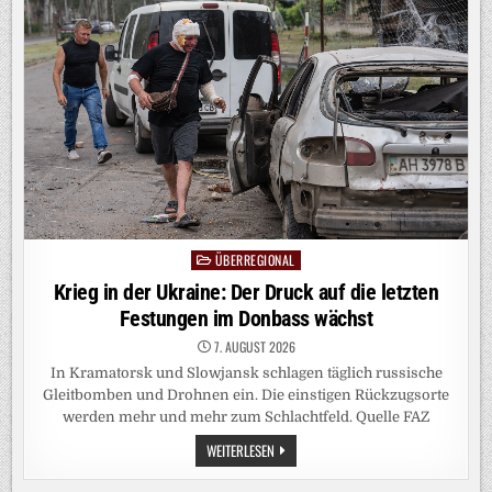
DIE
BOTSCHAFT,
NICHT
DAS
ERGEBNIS
ÜBERREGIONAL
Posted
in
Krieg in der Ukraine: Der Druck auf die letzten
Festungen im Donbass wächst
7. AUGUST 2026
In Kramatorsk und Slowjansk schlagen täglich russische
Gleitbomben und Drohnen ein. Die einstigen Rückzugsorte
werden mehr und mehr zum Schlachtfeld. Quelle FAZ
KRIEG
WEITERLESEN
IN
DER