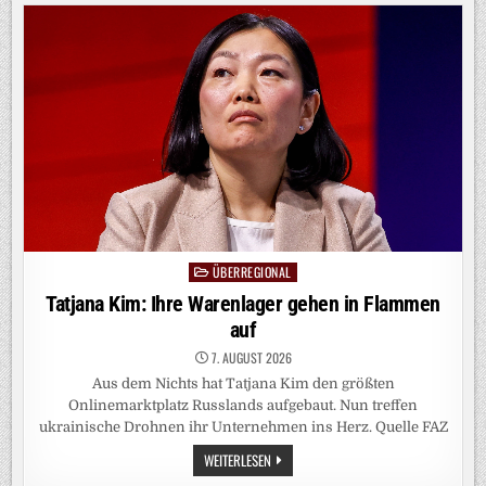
UKRAINE:
DER
DRUCK
AUF
DIE
LETZTEN
FESTUNGEN
IM
DONBASS
WÄCHST
ÜBERREGIONAL
Posted
in
Tatjana Kim: Ihre Warenlager gehen in Flammen
auf
7. AUGUST 2026
Aus dem Nichts hat Tatjana Kim den größten
Onlinemarktplatz Russlands aufgebaut. Nun treffen
ukrainische Drohnen ihr Unternehmen ins Herz. Quelle FAZ
TATJANA
WEITERLESEN
KIM: