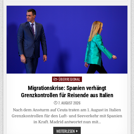
IHRE
WARENLAGER
GEHEN
IN
FLAMMEN
AUF
ÜBERREGIONAL
Posted
in
Migrationskrise: Spanien verhängt
Grenzkontrollen für Reisende aus Italien
7. AUGUST 2026
Nach dem Ansturm auf Ceuta traten am 1. August in Italien
Grenzkontrollen für den Luft- und Seeverkehr mit Spanien
in Kraft. Madrid antwortet nun mit…
MIGRATIONSKRISE:
WEITERLESEN