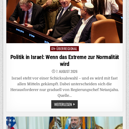
ÜBERREGIONAL
Posted
in
Politik in Israel: Wenn das Extreme zur Normalität
wird
7. AUGUST 2026
Israel steht vor einer Schicksalswahl – und es wird mit fast
allen Mitteln gekämpft. Dabei unterscheiden sich die
Herausforderer nur graduell von Regierungschef Netanjahu.
Quelle…
POLITIK
WEITERLESEN
IN
ISRAEL:
WENN
DAS
EXTREME
ZUR