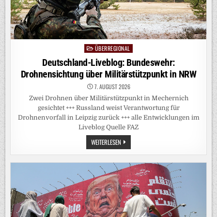
ÜBERREGIONAL
Posted
in
Deutschland-Liveblog: Bundeswehr:
Drohnensichtung über Militärstützpunkt in NRW
7. AUGUST 2026
Zwei Drohnen über Militärstützpunkt in Mechernich
gesichtet +++ Russland weist Verantwortung für
Drohnenvorfall in Leipzig zurück +++ alle Entwicklungen im
Liveblog Quelle FAZ
DEUTSCHLAND-
WEITERLESEN
LIVEBLOG:
BUNDESWEHR:
DROHNENSICHTUNG
ÜBER
MILITÄRSTÜTZPUNKT
IN
NRW