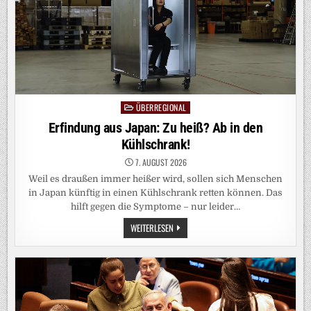
ÜBERREGIONAL
Posted
in
Erfindung aus Japan: Zu heiß? Ab in den
Kühlschrank!
7. AUGUST 2026
Weil es draußen immer heißer wird, sollen sich Menschen
in Japan künftig in einen Kühlschrank retten können. Das
hilft gegen die Symptome – nur leider…
ERFINDUNG
WEITERLESEN
AUS
JAPAN:
ZU
HEISS? A
B I
N D
EN K
ÜHLSCHRANK!