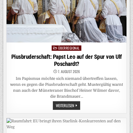
ÜBERREGIONAL
Posted
in
Piusbruderschaft: Papst Leo auf der Spur von Ulf
Poschardt?
7. AUGUST 2026
Im Papismus möchte sich niemand übertreffen lassen,
wenn es gegen die Piusbruderschaft geht. Mustergültig warnt
nun auch der Münsteraner Bischof Heiner Wilmer davor,
die Brandmauer…
PIUSBRUDERSCHAFT:
WEITERLESEN
PAPST
LEO
AUF
DER
SPUR
VON
ULF