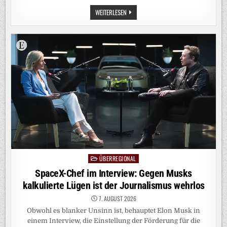
KI
WEITERLESEN
IN
DER
JUSTIZ:
DER
PEINLICHE
COPY-
PASTE-
FEHLER
HESSISCHER
RICHTER
MIT
CHATGPT
ÜBERREGIONAL
Posted
in
SpaceX-Chef im Interview: Gegen Musks
kalkulierte Lügen ist der Journalismus wehrlos
7. AUGUST 2026
Obwohl es blanker Unsinn ist, behauptet Elon Musk in
einem Interview, die Einstellung der Förderung für die