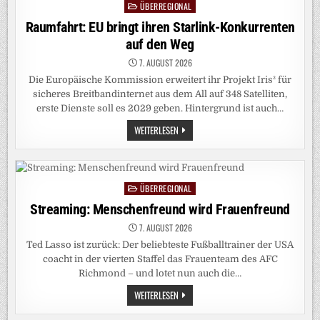
ÜBERREGIONAL
POSCHARDT?
Posted
in
Raumfahrt: EU bringt ihren Starlink-Konkurrenten
auf den Weg
7. AUGUST 2026
Die Europäische Kommission erweitert ihr Projekt Iris² für
sicheres Breitbandinternet aus dem All auf 348 Satelliten,
erste Dienste soll es 2029 geben. Hintergrund ist auch…
RAUMFAHRT:
WEITERLESEN
EU
BRINGT
IHREN
STARLINK-
KONKURRENTEN
AUF
ÜBERREGIONAL
Posted
DEN
WEG
in
Streaming: Menschenfreund wird Frauenfreund
7. AUGUST 2026
Ted Lasso ist zurück: Der beliebteste Fußballtrainer der USA
coacht in der vierten Staffel das Frauenteam des AFC
Richmond – und lotet nun auch die…
STREAMING:
WEITERLESEN
MENSCHENFREUND
WIRD