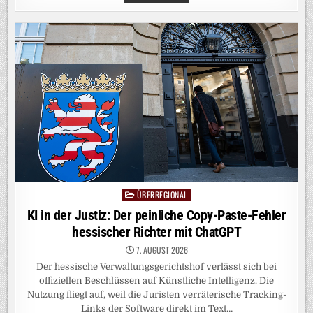
SPANIEN
VERHÄNGT
GRENZKONTROLLEN
FÜR
REISENDE
AUS
ITALIEN
ÜBERREGIONAL
Posted
in
KI in der Justiz: Der peinliche Copy-Paste-Fehler
hessischer Richter mit ChatGPT
7. AUGUST 2026
Der hessische Verwaltungsgerichtshof verlässt sich bei
offiziellen Beschlüssen auf Künstliche Intelligenz. Die
Nutzung fliegt auf, weil die Juristen verräterische Tracking-
Links der Software direkt im Text…