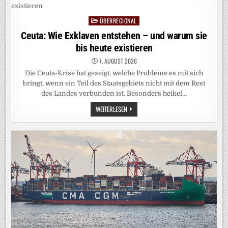
VON
DER
KOMMUNALWAHL
ÜBERREGIONAL
AUSGESCHLOSSEN
Posted
WERDEN
in
Ceuta: Wie Exklaven entstehen – und warum sie
bis heute existieren
7. AUGUST 2026
Die Ceuta-Krise hat gezeigt, welche Probleme es mit sich
bringt, wenn ein Teil des Staatsgebiets nicht mit dem Rest
des Landes verbunden ist. Besonders heikel…
CEUTA:
WEITERLESEN
WIE
EXKLAVEN
ENTSTEHEN –
UND
WARUM
SIE
BIS
HEUTE
EXISTIEREN