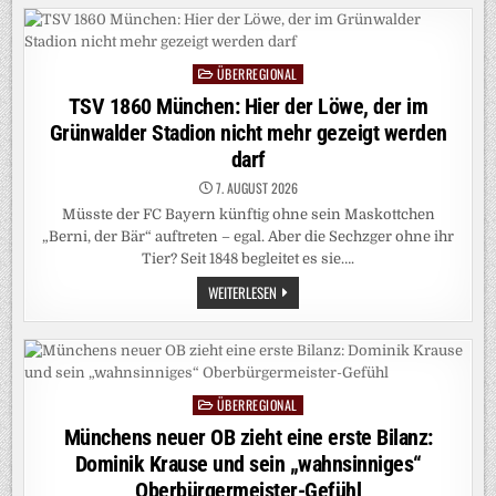
FRAUENFREUND
ÜBERREGIONAL
Posted
in
TSV 1860 München: Hier der Löwe, der im
Grünwalder Stadion nicht mehr gezeigt werden
darf
7. AUGUST 2026
Müsste der FC Bayern künftig ohne sein Maskottchen
„Berni, der Bär“ auftreten – egal. Aber die Sechzger ohne ihr
Tier? Seit 1848 begleitet es sie….
TSV
WEITERLESEN
1860
MÜNCHEN:
HIER
DER
LÖWE,
DER
IM
ÜBERREGIONAL
GRÜNWALDER
Posted
STADION
in
Münchens neuer OB zieht eine erste Bilanz:
NICHT
MEHR
Dominik Krause und sein „wahnsinniges“
GEZEIGT
WERDEN
Oberbürgermeister-Gefühl
DARF