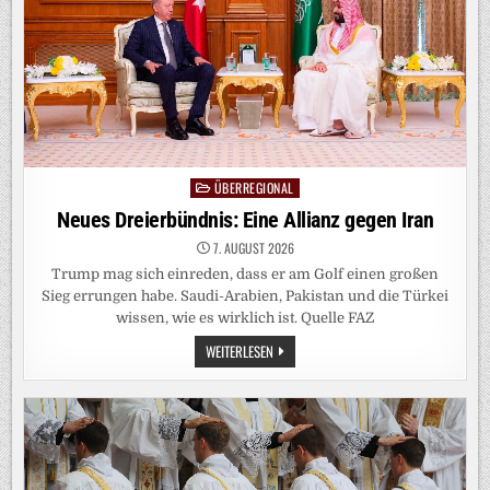
ÜBERREGIONAL
Posted
in
Neues Dreierbündnis: Eine Allianz gegen Iran
7. AUGUST 2026
Trump mag sich einreden, dass er am Golf einen großen
Sieg errungen habe. Saudi-Arabien, Pakistan und die Türkei
wissen, wie es wirklich ist. Quelle FAZ
NEUES
WEITERLESEN
DREIERBÜNDNIS:
EINE
ALLIANZ
GEGEN
IRAN