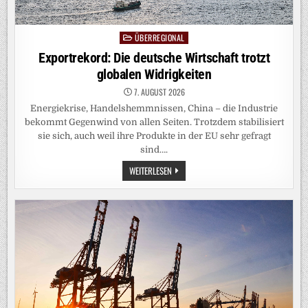
ÜBERREGIONAL
Posted
in
Exportrekord: Die deutsche Wirtschaft trotzt
globalen Widrigkeiten
7. AUGUST 2026
Energiekrise, Handelshemmnissen, China – die Industrie
bekommt Gegenwind von allen Seiten. Trotzdem stabilisiert
sie sich, auch weil ihre Produkte in der EU sehr gefragt
sind….
EXPORTREKORD:
WEITERLESEN
DIE
DEUTSCHE
WIRTSCHAFT
TROTZT
GLOBALEN
WIDRIGKEITEN