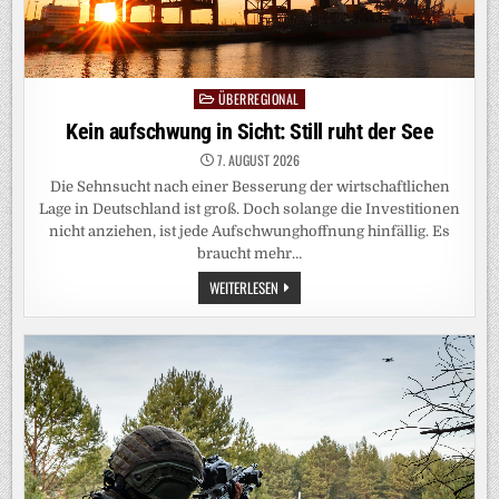
ÜBERREGIONAL
Posted
in
Kein aufschwung in Sicht: Still ruht der See
7. AUGUST 2026
Die Sehnsucht nach einer Besserung der wirtschaftlichen
Lage in Deutschland ist groß. Doch solange die Investitionen
nicht anziehen, ist jede Aufschwunghoffnung hinfällig. Es
braucht mehr…
KEIN
WEITERLESEN
AUFSCHWUNG
IN
SICHT:
STILL
RUHT
DER
SEE