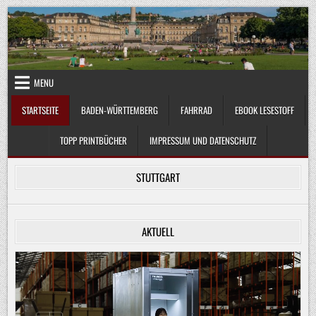
Skip
to
content
MENU
STARTSEITE
BADEN-WÜRTTEMBERG
FAHRRAD
EBOOK LESESTOFF
TOPP PRINTBÜCHER
IMPRESSUM UND DATENSCHUTZ
STUTTGART
AKTUELL