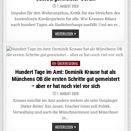
7. AUGUST 2026
Impulse für den Wohnungsbau, Kritik für das Streichen des
kostenlosen Kindergartens für alle: Wie Krauses Bilanz
nach hundert Tagen als Stadtoberhaupt ausfällt. Und wo er…
MÜNCHENS
WEITERLESEN
NEUER
OB
ZIEHT
EINE
ERSTE
BILANZ:
DOMINIK
ÜBERREGIONAL
KRAUSE
Posted
UND
in
Hundert Tage im Amt: Dominik Krause hat als
SEIN
„WAHNSINNIGES“
Münchens OB die ersten Schritte gut gemeistert
OBERBÜRGERMEISTER-
GEFÜHL
– aber er hat noch viel vor sich
7. AUGUST 2026
Krause möchte im Amt anders wirken als sein Vorgänger
Dieter Reiter. Ein neuer, frischer Geist soll Politik,
Verwaltung und auch die Münchnerinnen und Münchner
in…
HUNDERT
WEITERLESEN
TAGE