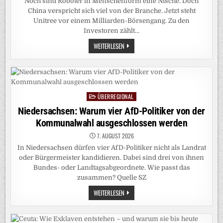
Noch sind Roboter in Menschenform eine Nische. Doch
China verspricht sich viel von der Branche. Jetzt steht
Unitree vor einem Milliarden-Börsengang. Zu den
Investoren zählt…
UNITREE:
WEITERLESEN
CHINAS
ROBOTER
TANZEN
AUF
DAS
BÖRSENPARKETT
ÜBERREGIONAL
Posted
in
Niedersachsen: Warum vier AfD-Politiker von der
Kommunalwahl ausgeschlossen werden
7. AUGUST 2026
In Niedersachsen dürfen vier AfD-Politiker nicht als Landrat
oder Bürgermeister kandidieren. Dabei sind drei von ihnen
Bundes- oder Landtagsabgeordnete. Wie passt das
zusammen? Quelle SZ
NIEDERSACHSEN:
WEITERLESEN
WARUM
VIER
AFD-
POLITIKER