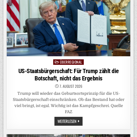
NORMALITÄT
WIRD
ÜBERREGIONAL
Posted
in
US-Staatsbürgerschaft: Für Trump zählt die
Botschaft, nicht das Ergebnis
7. AUGUST 2026
Trump will wieder das Geburtsortsprinzip für die US-
Staatsbürgerschaft einschränken. Ob das Bestand hat oder
viel bringt, ist egal. Wichtig ist das Kampfgeschrei. Quelle
FAZ
US-
WEITERLESEN
STAATSBÜRGERSCHAFT:
FÜR
TRUMP
ZÄHLT