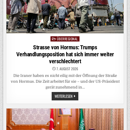
ÜBERREGIONAL
Posted
in
Strasse von Hormus: Trumps
Verhandlungsposition hat sich immer weiter
verschlechtert
7. AUGUST 2026
Die Iraner haben es nicht eilig mit der Öffnung der Straße
von Hormus. Die Zeit arbeitet für sie – und der US-Präsident
gerät zunehmend in…
STRASSE
WEITERLESEN
VON
HORMUS:
TRUMPS
VERHANDLUNGSPOSITION
HAT
SICH
IMMER
WEITER
VERSCHLECHTERT