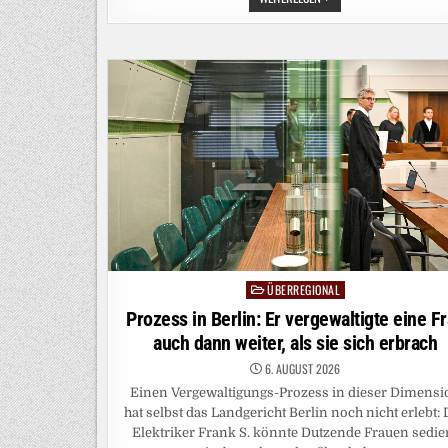
IN
FLÜSSEN:
MEHR
TIEFGANG
FÜR
DEN
RHEIN
ÜBERREGIONAL
Posted
in
Prozess in Berlin: Er vergewaltigte eine F
auch dann weiter, als sie sich erbrach
6. AUGUST 2026
Einen Vergewaltigungs-Prozess in dieser Dimensi
hat selbst das Landgericht Berlin noch nicht erlebt: 
Elektriker Frank S. könnte Dutzende Frauen sedier