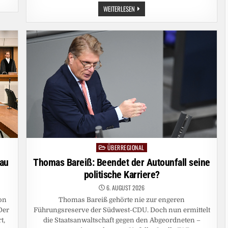
VERSORGUNGSLAGE:
WEITERLESEN
DER
KRISENCOCKTAIL
FÜR
DIE
ENERGIEVERSORGUNG
ÜBERREGIONAL
Posted
in
rau
Thomas Bareiß: Beendet der Autounfall seine
politische Karriere?
6. AUGUST 2026
on
Thomas Bareiß gehörte nie zur engeren
Der
Führungsreserve der Südwest-CDU. Doch nun ermittelt
t,
die Staatsanwaltschaft gegen den Abgeordneten –