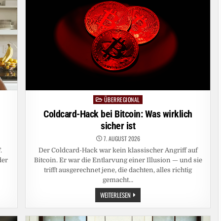
ÜBERREGIONAL
Posted
in
Coldcard-Hack bei Bitcoin: Was wirklich
sicher ist
7. AUGUST 2026
.
Der Coldcard-Hack war kein klassischer Angriff auf
der
Bitcoin. Er war die Entlarvung einer Illusion — und sie
trifft ausgerechnet jene, die dachten, alles richtig
gemacht…
COLDCARD-
WEITERLESEN
HACK
BEI
BITCOIN:
WAS