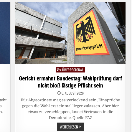
DIE
KI
GAR
NICHT
ÜBERREGIONAL
Posted
in
Gericht ermahnt Bundestag: Wahlprüfung darf
nicht bloß lästige Pflicht sein
6. AUGUST 2026
teht
Für Abgeordnete mag es verlockend sein, Einsprüche
s
gegen die Wahl erst einmal liegenzulassen. Aber hier
n.
etwas zu verschleppen, kostet Vertrauen in die
Demokratie. Quelle FAZ
GERICHT
WEITERLESEN
ERMAHNT