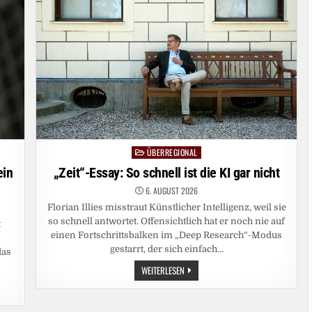
WIRKLICH
SICHER
IST
ÜBERREGIONAL
Posted
in
ein
„Zeit“-Essay: So schnell ist die KI gar nicht
6. AUGUST 2026
Florian Illies misstraut Künstlicher Intelligenz, weil sie
so schnell antwortet. Offensichtlich hat er noch nie auf
t
einen Fortschrittsbalken im „Deep Research“-Modus
gestarrt, der sich einfach…
das
„ZEIT“-
WEITERLESEN
ESSAY:
SO
SCHNELL
IST