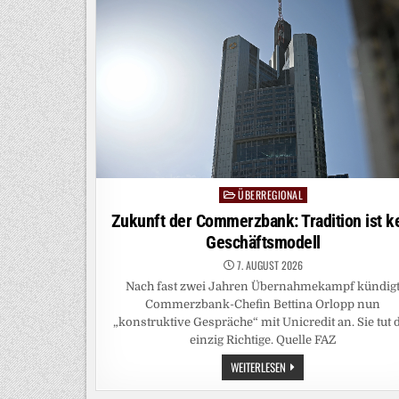
AMERIKAS
ÜBERREGIONAL
Posted
in
Zukunft der Commerzbank: Tradition ist k
Geschäftsmodell
7. AUGUST 2026
Nach fast zwei Jahren Übernahmekampf kündig
Commerzbank-Chefin Bettina Orlopp nun
„konstruktive Gespräche“ mit Unicredit an. Sie tut 
einzig Richtige. Quelle FAZ
ZUKUNFT
WEITERLESEN
DER
COMMERZBANK: