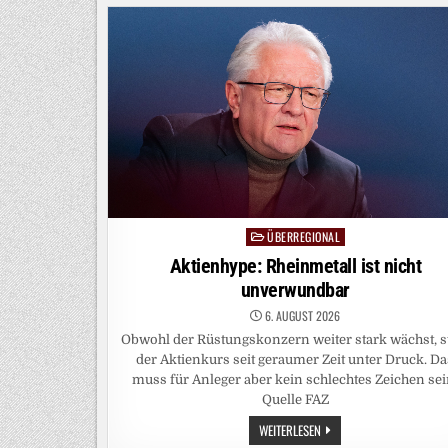
TRADITION
IST
KEIN
GESCHÄFTSMODELL
ÜBERREGIONAL
Posted
in
Aktienhype: Rheinmetall ist nicht
unverwundbar
6. AUGUST 2026
Obwohl der Rüstungskonzern weiter stark wächst, s
der Aktienkurs seit geraumer Zeit unter Druck. Da
muss für Anleger aber kein schlechtes Zeichen sei
Quelle FAZ
AKTIENHYPE:
WEITERLESEN
RHEINMETALL