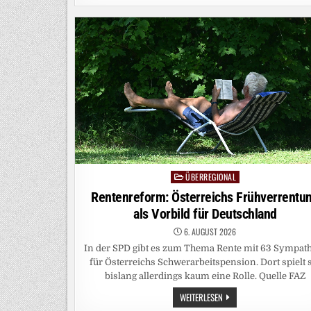
IST
NICHT
UNVERWUNDBAR
ÜBERREGIONAL
Posted
in
Rentenreform: Österreichs Frühverrentu
als Vorbild für Deutschland
6. AUGUST 2026
In der SPD gibt es zum Thema Rente mit 63 Sympat
für Österreichs Schwerarbeitspension. Dort spielt 
bislang allerdings kaum eine Rolle. Quelle FAZ
RENTENREFORM:
WEITERLESEN
ÖSTERREICHS