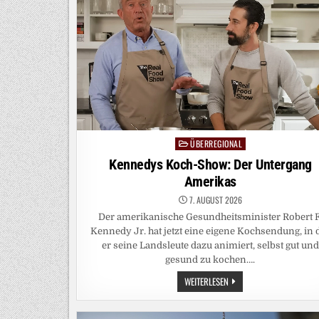
ÜBERREGIONAL
Posted
in
Kennedys Koch-Show: Der Untergang
Amerikas
7. AUGUST 2026
Der amerikanische Gesundheitsminister Robert F
Kennedy Jr. hat jetzt eine eigene Kochsendung, in 
er seine Landsleute dazu animiert, selbst gut und
gesund zu kochen….
KENNEDYS
WEITERLESEN
KOCH-
SHOW:
DER
UNTERGANG