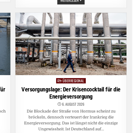
UND
ISRAEL:
WO
IST
DER
LINKE
ZIONISMUS?
ÜBERREGIONAL
Posted
in
für
Versorgungslage: Der Krisencocktail für die
Energieversorgung
6. AUGUST 2026
noch
Die Blockade der Straße von Hormus scheint zu
bröckeln, dennoch verteuert der Irankrieg die
Energieversorgung. Das ist längst nicht die einzige
Ungewissheit. Ist Deutschland auf…