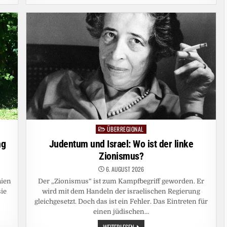
BUNDESTAG:
WAHLPRÜFUNG
DARF
NICHT
BLOSS L
ÄSTIGE P
FLICHT S
EIN
ÜBERREGIONAL
Posted
in
ng
Judentum und Israel: Wo ist der linke
Zionismus?
6. AUGUST 2026
hien
Der „Zionismus“ ist zum Kampfbegriff geworden. Er
sie
wird mit dem Handeln der israelischen Regierung
gleichgesetzt. Doch das ist ein Fehler. Das Eintreten für
einen jüdischen…
JUDENTUM
WEITERLESEN