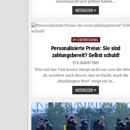
missbraucht und gefilmt haben….
PROZESS
WEITERLESEN
IN
BERLIN:
ER
VERGEWALTIGTE
EINE
FRAU
AUCH
DANN
ÜBERREGIONAL
Posted
WEITER,
in
ALS
Personalisierte Preise: Sie sind
SIE
zahlungsbereit? Selbst schuld!
SICH
ERBRACH
6. AUGUST 2026
Wie viel das Taxi kostet, hängt nicht nur von der Str
ab, sondern auch davon, wer es bucht. Auch die
„Washington Post“ steigt ein in…
PERSONALISIERTE
WEITERLESEN
PREISE:
SIE
SIND
ZAHLUNGSBEREIT?
SELBST
SCHULD!