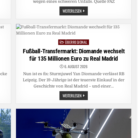
wegen eines schweren Unfalls. Quelle FAZ
THOMAS
WEITERLESEN
BAREISS: B
EENDET D
ER A
UTOUNFALL S
EINE P
OLITISCHE K
ARRIERE?
ÜBERREGIONAL
Posted
in
Fußball-Transfermarkt: Diomande wechselt
für 135 Millionen Euro zu Real Madrid
6. AUGUST 2026
ecke
Nun ist es fix: Sturmjuwel Yan Diomande verlässt RB
Leipzig. Der 19-Jährige ist der teuerste Einkauf in der
Geschichte von Real Madrid – und einer…
FUSSBALL-T
WEITERLESEN
RANSFERMARKT: D
IOMANDE W
ECHSELT F
ÜR 1
35 M
ILLIONEN E
URO Z
U R
EAL M
ADRID