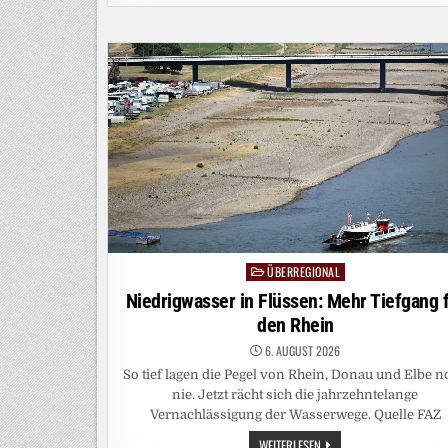
FRÜHVERRENTUNG
ALS
VORBILD
FÜR
DEUTSCHLAND
ÜBERREGIONAL
Posted
in
Niedrigwasser in Flüssen: Mehr Tiefgang 
den Rhein
6. AUGUST 2026
So tief lagen die Pegel von Rhein, Donau und Elbe 
nie. Jetzt rächt sich die jahrzehntelange
Vernachlässigung der Wasserwege. Quelle FAZ
NIEDRIGWASSER
WEITERLESEN