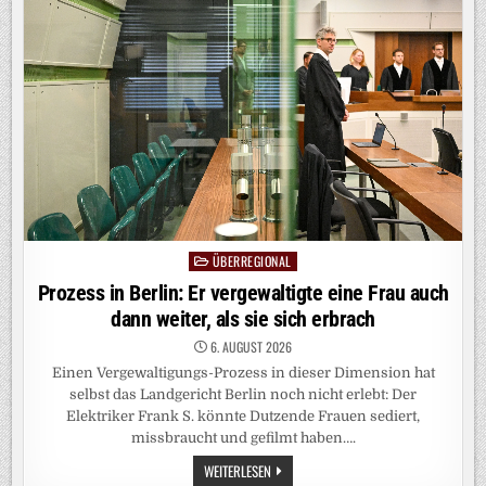
DIE
ENERGIEVERSORGUNG
ÜBERREGIONAL
Posted
in
Prozess in Berlin: Er vergewaltigte eine Frau auch
dann weiter, als sie sich erbrach
6. AUGUST 2026
Einen Vergewaltigungs-Prozess in dieser Dimension hat
selbst das Landgericht Berlin noch nicht erlebt: Der
Elektriker Frank S. könnte Dutzende Frauen sediert,
missbraucht und gefilmt haben….
PROZESS
WEITERLESEN
IN