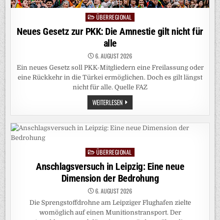
ÜBERREGIONAL
Posted
in
Neues Gesetz zur PKK: Die Amnestie gilt nicht für
alle
6. AUGUST 2026
Ein neues Gesetz soll PKK-Mitgliedern eine Freilassung oder
eine Rückkehr in die Türkei ermöglichen. Doch es gilt längst
nicht für alle. Quelle FAZ
NEUES
WEITERLESEN
GESETZ
ZUR
PKK:
DIE
AMNESTIE
GILT
NICHT
ÜBERREGIONAL
FÜR
Posted
ALLE
in
Anschlagsversuch in Leipzig: Eine neue
Dimension der Bedrohung
6. AUGUST 2026
Die Sprengstoffdrohne am Leipziger Flughafen zielte
womöglich auf einen Munitionstransport. Der