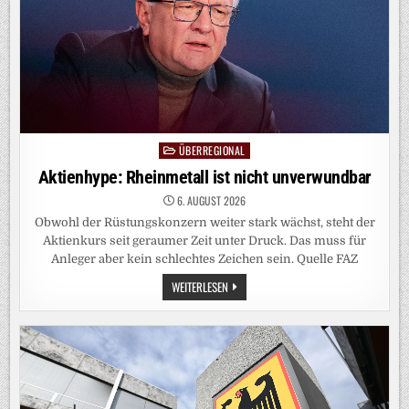
ÜBERREGIONAL
Posted
in
Aktienhype: Rheinmetall ist nicht unverwundbar
6. AUGUST 2026
Obwohl der Rüstungskonzern weiter stark wächst, steht der
Aktienkurs seit geraumer Zeit unter Druck. Das muss für
Anleger aber kein schlechtes Zeichen sein. Quelle FAZ
AKTIENHYPE:
WEITERLESEN
RHEINMETALL
IST
NICHT
UNVERWUNDBAR