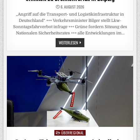
6. AUGUST 2026
„Angriff auf die Transport- und Logistikinfrastruktur in
Deutschland“ +++ Verkehrsminister Bilger stellt Lkw-
Sonntagsfahrverbot infrage +++ Grüne fordern Sitzung des
Nationalen Sicherheitsrates +++ alle Entwicklungen im…
DEUTSCHLAND-
WEITERLESEN
LIVEBLOG:
BUNDESANWALTSCHAFT
ERMITTELT
ZU
DROHNENVORFALL
IN
LEIPZIG
ÜBERREGIONAL
Posted
in