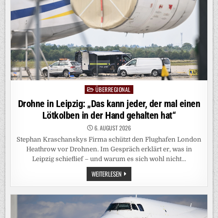
ÜBERREGIONAL
Posted
in
Drohne in Leipzig: „Das kann jeder, der mal einen
Lötkolben in der Hand gehalten hat“
6. AUGUST 2026
Stephan Kraschanskys Firma schützt den Flughafen London
Heathrow vor Drohnen. Im Gespräch erklärt er, was in
Leipzig schieflief – und warum es sich wohl nicht…
DROHNE
WEITERLESEN
IN
LEIPZIG:
„DAS
KANN
JEDER,
DER
MAL