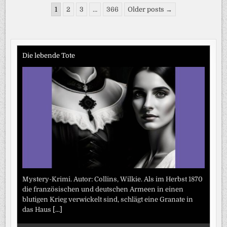
FRANKFURTER
Seitennummerierung
FLUGHAFEN
1
2
3
…
366
Older posts →
RÜSTET
der
SICH
GEGEN
Beiträge
DROHNEN
Die lebende Tote
Mystery-Krimi. Autor: Collins, Wilkie. Als im Herbst 1870
die französischen und deutschen Armeen in einen
blutigen Krieg verwickelt sind, schlägt eine Granate in
das Haus
[...]