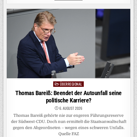
BERLIN:
ER
VERGEWALTIGTE
EINE
FRAU
AUCH
DANN
WEITER,
ALS
SIE
SICH
ERBRACH
ÜBERREGIONAL
Posted
in
Thomas Bareiß: Beendet der Autounfall seine
politische Karriere?
6. AUGUST 2026
Thomas Bareiß gehörte nie zur engeren Führungsreserve
der Südwest-CDU. Doch nun ermittelt die Staatsanwaltschaft
gegen den Abgeordneten – wegen eines schweren Unfalls.
Quelle FAZ