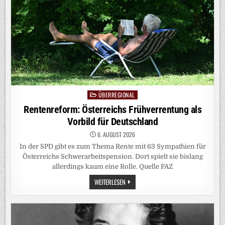
FLICHT S
EIN
ÜBERREGIONAL
Posted
in
Rentenreform: Österreichs Frühverrentung als
Vorbild für Deutschland
6. AUGUST 2026
In der SPD gibt es zum Thema Rente mit 63 Sympathien für
Österreichs Schwerarbeitspension. Dort spielt sie bislang
allerdings kaum eine Rolle. Quelle FAZ
RENTENREFORM:
WEITERLESEN
ÖSTERREICHS
FRÜHVERRENTUNG
ALS
VORBILD
FÜR
DEUTSCHLAND