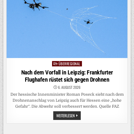
HILFT
NICHT
WEITER
ÜBERREGIONAL
Posted
in
Nach dem Vorfall in Leipzig: Frankfurter
Flughafen rüstet sich gegen Drohnen
6. AUGUST 2026
Der hessische Innenminister Roman Poseck sieht nach dem
Drohnenanschlag von Leipzig auch für Hessen eine „hohe
Gefahr“. Die Abwehr soll verbessert werden. Quelle FAZ
NACH
WEITERLESEN
DEM
VORFALL
IN
LEIPZIG: