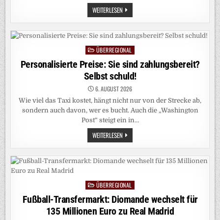
THOMAS
WEITERLESEN
BAREISS: B
EENDET D
ER A
UTOUNFALL S
EINE P
OLITISCHE K
ÜBERREGIONAL
Posted
ARRIERE?
in
Personalisierte Preise: Sie sind zahlungsbereit?
Selbst schuld!
6. AUGUST 2026
Wie viel das Taxi kostet, hängt nicht nur von der Strecke ab,
sondern auch davon, wer es bucht. Auch die „Washington
Post“ steigt ein in…
PERSONALISIERTE
WEITERLESEN
PREISE:
SIE
SIND
ZAHLUNGSBEREIT?
SELBST
SCHULD!
ÜBERREGIONAL
Posted
in
Fußball-Transfermarkt: Diomande wechselt für
135 Millionen Euro zu Real Madrid