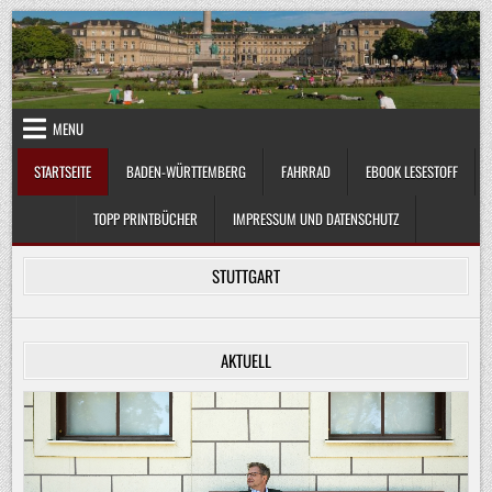
Skip
to
content
MENU
STARTSEITE
BADEN-WÜRTTEMBERG
FAHRRAD
EBOOK LESESTOFF
TOPP PRINTBÜCHER
IMPRESSUM UND DATENSCHUTZ
STUTTGART
AKTUELL