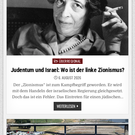
ÜBERREGIONAL
Posted
in
Judentum und Israel: Wo ist der linke Zionismus?
6. AUGUST 2026
Der „Zionismus“ ist zum Kampfbegriff geworden. Er wird
mit dem Handeln der israelischen Regierung gleichgesetzt.
Doch das ist ein Fehler. Das Eintreten für einen jüdischen…
JUDENTUM
WEITERLESEN
UND
ISRAEL:
WO
IST
DER
LINKE
ZIONISMUS?