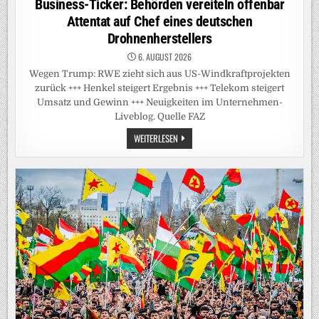
Business-Ticker: Behörden vereiteln offenbar
Attentat auf Chef eines deutschen
Drohnenherstellers
6. AUGUST 2026
Wegen Trump: RWE zieht sich aus US-Windkraftprojekten
zurück +++ Henkel steigert Ergebnis +++ Telekom steigert
Umsatz und Gewinn +++ Neuigkeiten im Unternehmen-
Liveblog. Quelle FAZ
BUSINESS-
WEITERLESEN
TICKER:
BEHÖRDEN
VEREITELN
OFFENBAR
ATTENTAT
AUF
CHEF
EINES
DEUTSCHEN
DROHNENHERSTELLERS