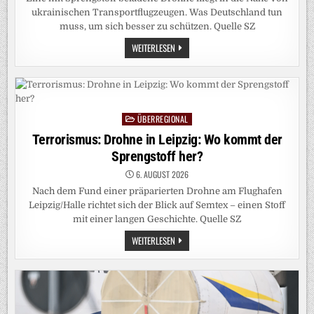
ukrainischen Transportflugzeugen. Was Deutschland tun
muss, um sich besser zu schützen. Quelle SZ
PODCAST:
WEITERLESEN
„AUF
DEN
PUNKT“:
WARUM
RUSSLAND
HINTER
DEM
ÜBERREGIONAL
DROHNENVORFALL
Posted
AM
in
Terrorismus: Drohne in Leipzig: Wo kommt der
LEIPZIGER
FLUGHAFEN
Sprengstoff her?
STECKEN
KÖNNTE
6. AUGUST 2026
Nach dem Fund einer präparierten Drohne am Flughafen
Leipzig/Halle richtet sich der Blick auf Semtex – einen Stoff
mit einer langen Geschichte. Quelle SZ
TERRORISMUS:
WEITERLESEN
DROHNE
IN
LEIPZIG:
WO
KOMMT
DER
SPRENGSTOFF
HER?