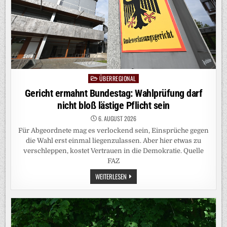
ÜBERREGIONAL
Posted
in
Gericht ermahnt Bundestag: Wahlprüfung darf
nicht bloß lästige Pflicht sein
6. AUGUST 2026
Für Abgeordnete mag es verlockend sein, Einsprüche gegen
die Wahl erst einmal liegenzulassen. Aber hier etwas zu
verschleppen, kostet Vertrauen in die Demokratie. Quelle
FAZ
GERICHT
WEITERLESEN
ERMAHNT
BUNDESTAG:
WAHLPRÜFUNG
DARF
NICHT
BLOSS L
ÄSTIGE P