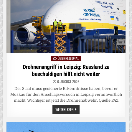
EINEN
LÖTKOLBEN
IN
DER
HAND
GEHALTEN
HAT“
ÜBERREGIONAL
Posted
in
Drohnenangriff in Leipzig: Russland zu
beschuldigen hilft nicht weiter
6. AUGUST 2026
Der Staat muss gesicherte Erkenntnisse haben, bevor er
Moskau für den Anschlagsversuch in Leipzig verantwortlich
macht. Wichtiger ist jetzt die Drohnenabwehr. Quelle FAZ
DROHNENANGRIFF
WEITERLESEN
IN
LEIPZIG:
RUSSLAND
ZU
BESCHULDIGEN