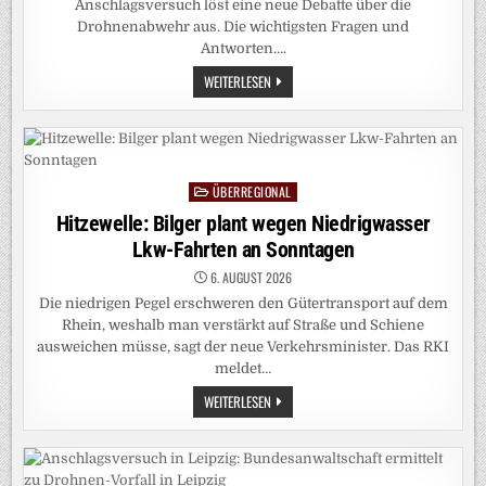
Anschlagsversuch löst eine neue Debatte über die
Drohnenabwehr aus. Die wichtigsten Fragen und
Antworten….
ANSCHLAGSVERSUCH
WEITERLESEN
IN
LEIPZIG:
EINE
NEUE
DIMENSION
DER
BEDROHUNG
ÜBERREGIONAL
Posted
in
Hitzewelle: Bilger plant wegen Niedrigwasser
Lkw-Fahrten an Sonntagen
6. AUGUST 2026
Die niedrigen Pegel erschweren den Gütertransport auf dem
Rhein, weshalb man verstärkt auf Straße und Schiene
ausweichen müsse, sagt der neue Verkehrsminister. Das RKI
meldet…
HITZEWELLE:
WEITERLESEN
BILGER
PLANT
WEGEN
NIEDRIGWASSER
LKW-
FAHRTEN