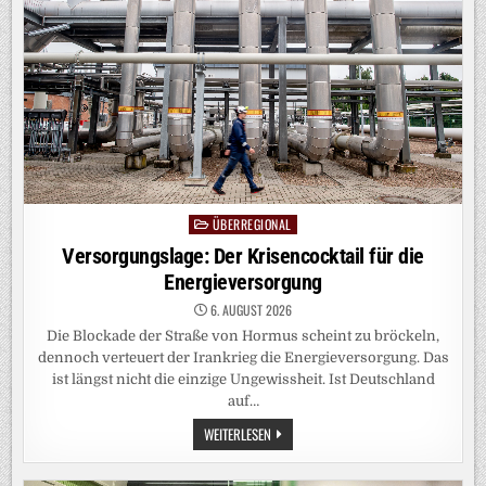
RHEIN
ÜBERREGIONAL
Posted
in
Versorgungslage: Der Krisencocktail für die
Energieversorgung
6. AUGUST 2026
Die Blockade der Straße von Hormus scheint zu bröckeln,
dennoch verteuert der Irankrieg die Energieversorgung. Das
ist längst nicht die einzige Ungewissheit. Ist Deutschland
auf…
VERSORGUNGSLAGE:
WEITERLESEN
DER
KRISENCOCKTAIL
FÜR