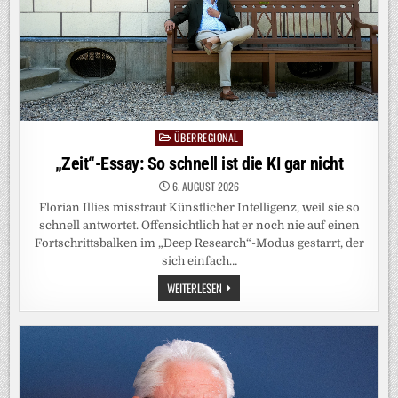
ÜBERREGIONAL
Posted
in
„Zeit“-Essay: So schnell ist die KI gar nicht
6. AUGUST 2026
Florian Illies misstraut Künstlicher Intelligenz, weil sie so
schnell antwortet. Offensichtlich hat er noch nie auf einen
Fortschrittsbalken im „Deep Research“-Modus gestarrt, der
sich einfach…
„ZEIT“-
WEITERLESEN
ESSAY:
SO
SCHNELL
IST
DIE
KI
GAR
NICHT