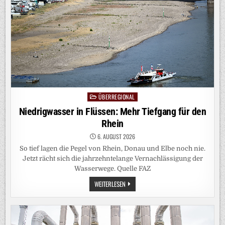
ÜBERREGIONAL
Posted
in
Niedrigwasser in Flüssen: Mehr Tiefgang für den
Rhein
6. AUGUST 2026
So tief lagen die Pegel von Rhein, Donau und Elbe noch nie.
Jetzt rächt sich die jahrzehntelange Vernachlässigung der
Wasserwege. Quelle FAZ
NIEDRIGWASSER
WEITERLESEN
IN
FLÜSSEN:
MEHR
TIEFGANG
FÜR
DEN