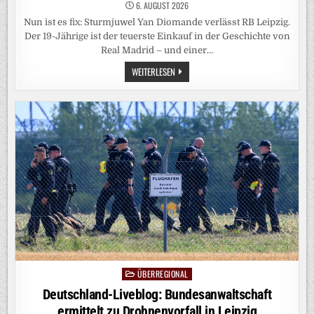
6. AUGUST 2026
Nun ist es fix: Sturmjuwel Yan Diomande verlässt RB Leipzig.
Der 19-Jährige ist der teuerste Einkauf in der Geschichte von
Real Madrid – und einer…
FUSSBALL-T
WEITERLESEN
RANSFERMARKT: D
IOMANDE W
ECHSELT F
ÜR 1
35 M
ILLIONEN E
URO Z
U R
EAL M
ADRID
ÜBERREGIONAL
Posted
in
Deutschland-Liveblog: Bundesanwaltschaft
ermittelt zu Drohnenvorfall in Leipzig