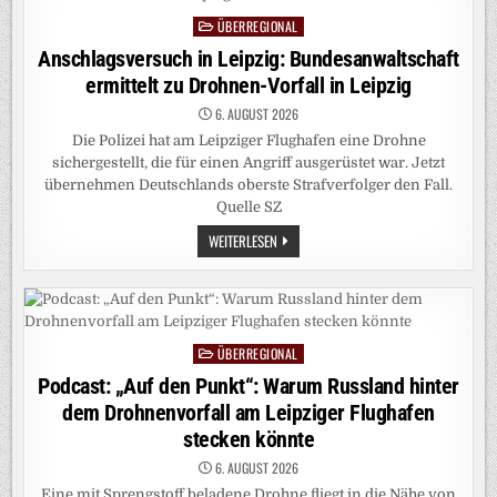
AN
ÜBERREGIONAL
SONNTAGEN
Posted
in
Anschlagsversuch in Leipzig: Bundesanwaltschaft
ermittelt zu Drohnen-Vorfall in Leipzig
6. AUGUST 2026
Die Polizei hat am Leipziger Flughafen eine Drohne
sichergestellt, die für einen Angriff ausgerüstet war. Jetzt
übernehmen Deutschlands oberste Strafverfolger den Fall.
Quelle SZ
ANSCHLAGSVERSUCH
WEITERLESEN
IN
LEIPZIG:
BUNDESANWALTSCHAFT
ERMITTELT
ZU
DROHNEN-
VORFALL
ÜBERREGIONAL
IN
Posted
LEIPZIG
in
Podcast: „Auf den Punkt“: Warum Russland hinter
dem Drohnenvorfall am Leipziger Flughafen
stecken könnte
6. AUGUST 2026
Eine mit Sprengstoff beladene Drohne fliegt in die Nähe von