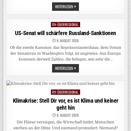
KOLUMBIEN:
WEITERLESEN
HARTE
HAND
STATT
TOTALER
ÜBERREGIONAL
Posted
FRIEDEN
in
US-Senat will schärfere Russland-Sanktionen
8. AUGUST 2026
Ob die zweite Kammer, das Repräsentantenhaus, dem Votum
der Senatoren in Washington folgt, ist ungewiss. Aus Europa
kommen derweil Zahlen, die belegen, wie sehr die…
US-
WEITERLESEN
SENAT
WILL
SCHÄRFERE
RUSSLAND-
SANKTIONEN
ÜBERREGIONAL
Posted
in
Klimakrise: Stell Dir vor, es ist Klima und keiner
geht hin
8. AUGUST 2026
Die Flüsse versiegen, die Wirtschaft leidet, Menschen
sterben an der Hitze. Und niemand protestiert. Niemand?