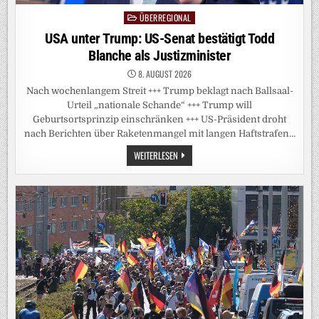
ÜBERREGIONAL
Posted
in
USA unter Trump: US-Senat bestätigt Todd
Blanche als Justizminister
8. AUGUST 2026
Nach wochenlangem Streit +++ Trump beklagt nach Ballsaal-
Urteil „nationale Schande“ +++ Trump will
Geburtsortsprinzip einschränken +++ US-Präsident droht
nach Berichten über Raketenmangel mit langen Haftstrafen…
USA
WEITERLESEN
UNTER
TRUMP:
US-
SENAT
BESTÄTIGT
TODD
BLANCHE
ALS
JUSTIZMINISTER