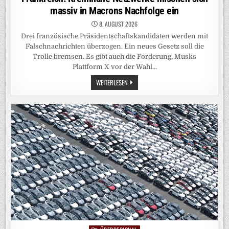
massiv in Macrons Nachfolge ein
8. AUGUST 2026
Drei französische Präsidentschaftskandidaten werden mit
Falschnachrichten überzogen. Ein neues Gesetz soll die
Trolle bremsen. Es gibt auch die Forderung, Musks
Plattform X vor der Wahl…
FRANKREICH:
WEITERLESEN
KREMLNAHE
NETZWERKE
MISCHEN
SICH
MASSIV
IN
MACRONS
NACHFOLGE
EIN