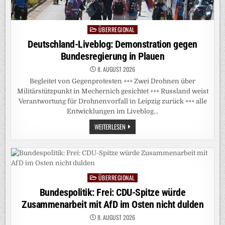
ÜBERREGIONAL
Posted
in
Deutschland-Liveblog: Demonstration gegen
Bundesregierung in Plauen
8. AUGUST 2026
Begleitet von Gegenprotesten +++ Zwei Drohnen über
Militärstützpunkt in Mechernich gesichtet +++ Russland weist
Verantwortung für Drohnenvorfall in Leipzig zurück +++ alle
Entwicklungen im Liveblog…
DEUTSCHLAND-
WEITERLESEN
LIVEBLOG:
DEMONSTRATION
GEGEN
BUNDESREGIERUNG
IN
PLAUEN
ÜBERREGIONAL
Posted
in
Bundespolitik: Frei: CDU-Spitze würde
Zusammenarbeit mit AfD im Osten nicht dulden
8. AUGUST 2026