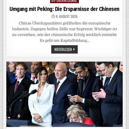
ÜBERREGIONAL
Posted
in
Umgang mit Peking: Die Ersparnisse der Chinesen
8. AUGUST 2026
Chinas Überkapazitäten gefährden die europäische
Industrie. Dagegen helfen Zölle nur begrenzt. Wichtiger ist
zu verstehen, wie der chinesische Erfolg wirklich entsteht:
Es geht um Kapitalbildung…
UMGANG
WEITERLESEN
MIT
PEKING:
DIE
ERSPARNISSE
DER
CHINESEN