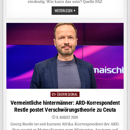
eindeutig. Wie kann das sein? Quelle FAZ
WER
WEITERLESEN
IST
ATTRAKTIV?:
WARUM
WIR
RECHTE
POLITIKER
SCHÖNER
FINDEN
ALS
LINKE
ÜBERREGIONAL
Posted
in
Vermeintliche hintermänner: ARD-Korrespondent
Restle postet Verschwörungstheorie zu Ceuta
8. AUGUST 2026
Georg Restle ist seit kurzem Afrika-Korrespondent der ARD.
Nun postet er Mutmaßungen zum Migranten-Ansturm auf