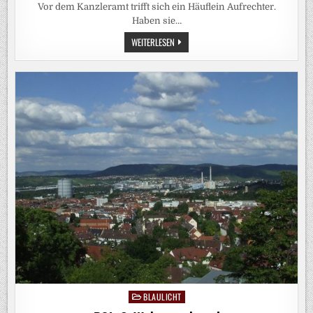
Vor dem Kanzleramt trifft sich ein Häuflein Aufrechter.
Haben sie…
KLIMAKRISE:
WEITERLESEN
STELL
DIR
VOR,
ES
IST
KLIMA
UND
KEINER
GEHT
HIN
BLAULICHT
Posted
in