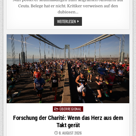
Ceuta. Belege hat er nicht. Kritiker verweisen auf den
dubiosen…
VERMEINTLICHE
WEITERLESEN
HINTERMÄNNER:
ARD-
KORRESPONDENT
RESTLE
POSTET
VERSCHWÖRUNGSTHEORIE
ZU
CEUTA
ÜBERREGIONAL
Posted
in
Forschung der Charité: Wenn das Herz aus dem
Takt gerät
8. AUGUST 2026