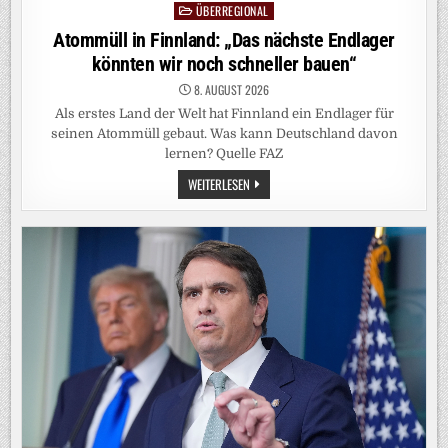
ÜBERREGIONAL
Posted
in
Atommüll in Finnland: „Das nächste Endlager
könnten wir noch schneller bauen“
8. AUGUST 2026
Als erstes Land der Welt hat Finnland ein Endlager für
seinen Atommüll gebaut. Was kann Deutschland davon
lernen? Quelle FAZ
ATOMMÜLL
WEITERLESEN
IN
FINNLAND:
„DAS
NÄCHSTE
ENDLAGER
KÖNNTEN
WIR
NOCH
SCHNELLER
BAUEN“