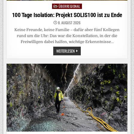
ÜBERREGIONAL
Posted
in
100 Tage Isolation: Projekt SOLIS100 ist zu Ende
8. AUGUST 2026
Keine Freunde, keine Familie – dafür aber fünf Kollegen
rund um die Uhr: Das war die Konstellation, in der die
Freiwilligen dabei halfen, wichtige Erkenntnisse…
100
WEITERLESEN
TAGE
ISOLATION:
PROJEKT
SOLIS100
IST
ZU
ENDE