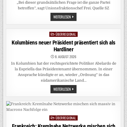
„Bei dieser grundsätzlichen Frage ist die ganze Partei
betroffen“, sagt Unionsfraktionschef Frei. Quelle SZ
BUNDESPOLITIK:
WEITERLESEN
FREI:
CDU-
SPITZE
WÜRDE
ÜBERREGIONAL
Posted
ZUSAMMENARBEIT
MIT
in
Kolumbiens neuer Präsident präsentiert sich als
AFD
IM
Hardliner
OSTEN
NICHT
8. AUGUST 2026
DULDEN
In Kolumbien hat der rechtsgerichtete Politiker Abelardo de
la Espriella das Präsidentenamt übernommen. In einer
Ansprache kündigte er an, wieder „Ordnung“ in das
südamerikanische Land…
KOLUMBIENS
WEITERLESEN
NEUER
PRÄSIDENT
PRÄSENTIERT
SICH
ALS
HARDLINER
ÜBERREGIONAL
Posted
in
Frankreich: Kremlnahe Netzwerke mischen sich