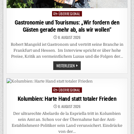
ÜBERREGIONAL
Posted
in
Gastronomie und Tourismus: „Wir fordern den
Gästen gerade mehr ab, als wir wollen“
8. AUGUST 2026
Robert Mangold ist Gastronom und vertritt seine Branche in
Frankfurt und Hessen. Im Interview spricht er über hohe
Preise, Kritik an vermeintlichem Luxus und die Folgen der…
GASTRONOMIE
WEITERLESEN
UND
TOURISMUS:
„WIR
FORDERN
DEN
GÄSTEN
ÜBERREGIONAL
Posted
GERADE
MEHR
in
Kolumbien: Harte Hand statt totaler Frieden
AB,
ALS
8. AUGUST 2026
WIR
WOLLEN“
Der ultrarechte Abelardo de la Espriella tritt in Kolumbien
sein Amt an. Schon vor der Übernahme hat der Anti-
Establishment-Politiker sein Land verunsichert. Eindrücke
von der…