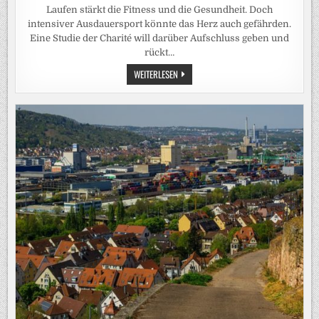
Laufen stärkt die Fitness und die Gesundheit. Doch
intensiver Ausdauersport könnte das Herz auch gefährden.
Eine Studie der Charité will darüber Aufschluss geben und
rückt…
FORSCHUNG
WEITERLESEN
DER
CHARITÉ:
WENN
DAS
HERZ
AUS
DEM
TAKT
GERÄT