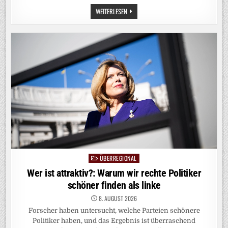
KRIEG
WEITERLESEN
IN
NAHOST:
IRAN:
USA
MÜSSEN
AUF
UNSERE
FORDERUNGEN
EINGEHEN
ÜBERREGIONAL
Posted
in
Wer ist attraktiv?: Warum wir rechte Politiker
schöner finden als linke
8. AUGUST 2026
Forscher haben untersucht, welche Parteien schönere
Politiker haben, und das Ergebnis ist überraschend