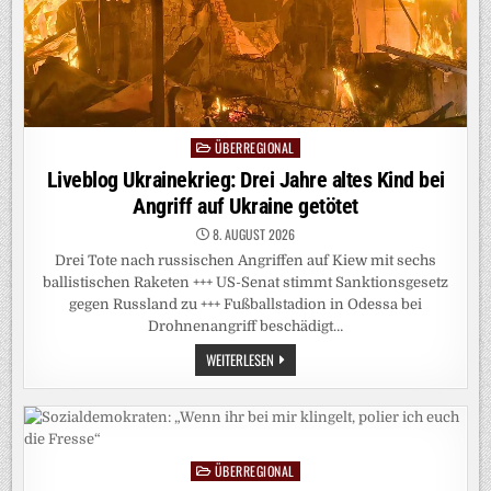
ÜBERREGIONAL
Posted
in
Liveblog Ukrainekrieg: Drei Jahre altes Kind bei
Angriff auf Ukraine getötet
8. AUGUST 2026
Drei Tote nach russischen Angriffen auf Kiew mit sechs
ballistischen Raketen +++ US-Senat stimmt Sanktionsgesetz
gegen Russland zu +++ Fußballstadion in Odessa bei
Drohnenangriff beschädigt…
LIVEBLOG
WEITERLESEN
UKRAINEKRIEG:
DREI
JAHRE
ALTES
KIND
BEI
ANGRIFF
ÜBERREGIONAL
AUF
Posted
UKRAINE