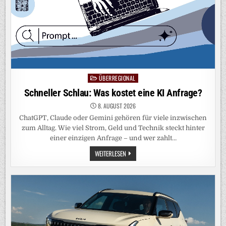
ÜBERREGIONAL
Posted
in
Schneller Schlau: Was kostet eine KI Anfrage?
8. AUGUST 2026
ChatGPT, Claude oder Gemini gehören für viele inzwischen
zum Alltag. Wie viel Strom, Geld und Technik steckt hinter
einer einzigen Anfrage – und wer zahlt…
SCHNELLER
WEITERLESEN
SCHLAU:
WAS
KOSTET
EINE
KI
ANFRAGE?