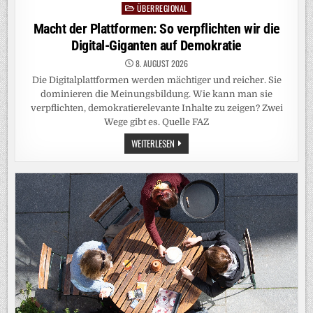
ÜBERREGIONAL
Posted
in
Macht der Plattformen: So verpflichten wir die
Digital-Giganten auf Demokratie
8. AUGUST 2026
Die Digitalplattformen werden mächtiger und reicher. Sie
dominieren die Meinungsbildung. Wie kann man sie
verpflichten, demokratierelevante Inhalte zu zeigen? Zwei
Wege gibt es. Quelle FAZ
MACHT
WEITERLESEN
DER
PLATTFORMEN:
SO
VERPFLICHTEN
WIR
DIE
DIGITAL-
GIGANTEN
AUF
DEMOKRATIE