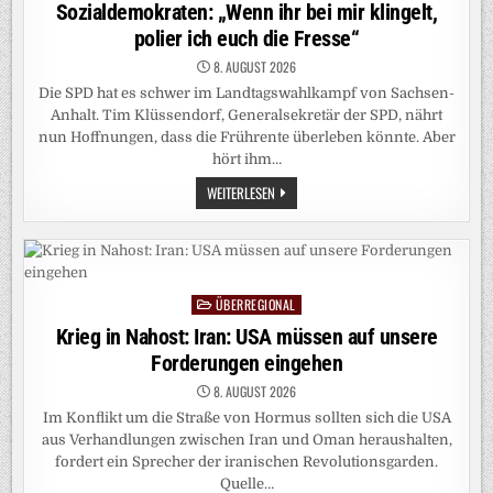
in
Sozialdemokraten: „Wenn ihr bei mir klingelt,
GETÖTET
polier ich euch die Fresse“
8. AUGUST 2026
Die SPD hat es schwer im Landtagswahlkampf von Sachsen-
Anhalt. Tim Klüssendorf, Generalsekretär der SPD, nährt
nun Hoffnungen, dass die Frührente überleben könnte. Aber
hört ihm…
SOZIALDEMOKRATEN:
WEITERLESEN
„WENN
IHR
BEI
MIR
KLINGELT,
POLIER
ICH
ÜBERREGIONAL
EUCH
Posted
DIE
in
Krieg in Nahost: Iran: USA müssen auf unsere
FRESSE“
Forderungen eingehen
8. AUGUST 2026
Im Konflikt um die Straße von Hormus sollten sich die USA
aus Verhandlungen zwischen Iran und Oman heraushalten,
fordert ein Sprecher der iranischen Revolutionsgarden.
Quelle…