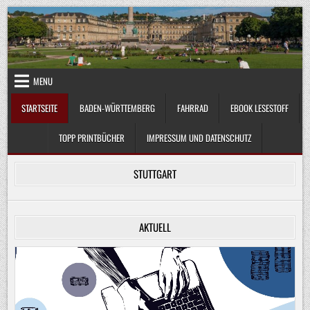
Skip
to
content
MENU
STARTSEITE
BADEN-WÜRTTEMBERG
FAHRRAD
EBOOK LESESTOFF
TOPP PRINTBÜCHER
IMPRESSUM UND DATENSCHUTZ
STUTTGART
AKTUELL