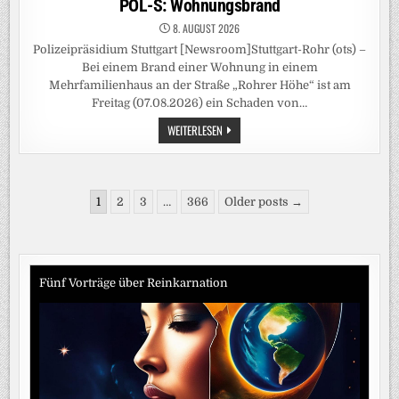
POL-S: Wohnungsbrand
8. AUGUST 2026
Polizeipräsidium Stuttgart [Newsroom]Stuttgart-Rohr (ots) –
Bei einem Brand einer Wohnung in einem
Mehrfamilienhaus an der Straße „Rohrer Höhe“ ist am
Freitag (07.08.2026) ein Schaden von…
POL-
WEITERLESEN
S:
WOHNUNGSBRAND
Seitennummerierung
1
2
3
…
366
Older posts →
der
Beiträge
Fünf Vorträge über Reinkarnation