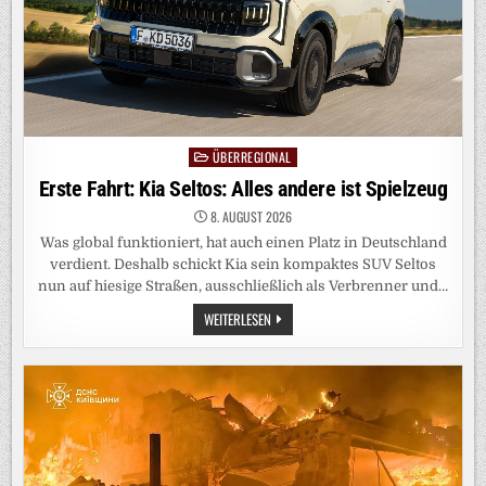
ÜBERREGIONAL
Posted
in
Erste Fahrt: Kia Seltos: Alles andere ist Spielzeug
8. AUGUST 2026
Was global funktioniert, hat auch einen Platz in Deutschland
verdient. Deshalb schickt Kia sein kompaktes SUV Seltos
nun auf hiesige Straßen, ausschließlich als Verbrenner und…
ERSTE
WEITERLESEN
FAHRT:
KIA
SELTOS:
ALLES
ANDERE
IST
SPIELZEUG