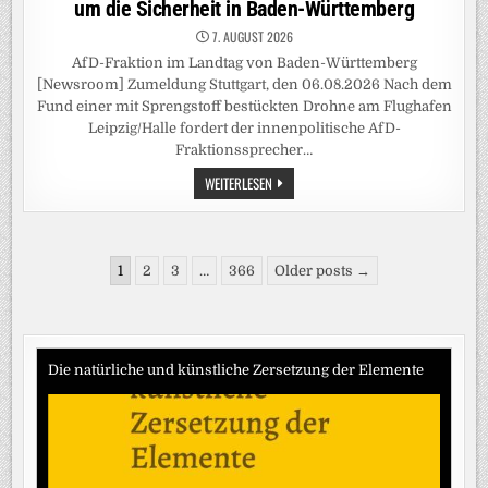
um die Sicherheit in Baden-Württemberg
7. AUGUST 2026
AfD-Fraktion im Landtag von Baden-Württemberg
[Newsroom] Zumeldung Stuttgart, den 06.08.2026 Nach dem
Fund einer mit Sprengstoff bestückten Drohne am Flughafen
Leipzig/Halle fordert der innenpolitische AfD-
Fraktionssprecher…
ZUMELDUNG
WEITERLESEN
DROHNEN
AN
FLUGHÄFEN:
SO
STEHT
Seitennummerierung
ES
1
2
3
…
366
Older posts →
UM
der
DIE
SICHERHEIT
Beiträge
IN
BADEN-
WÜRTTEMBERG
Die natürliche und künstliche Zersetzung der Elemente