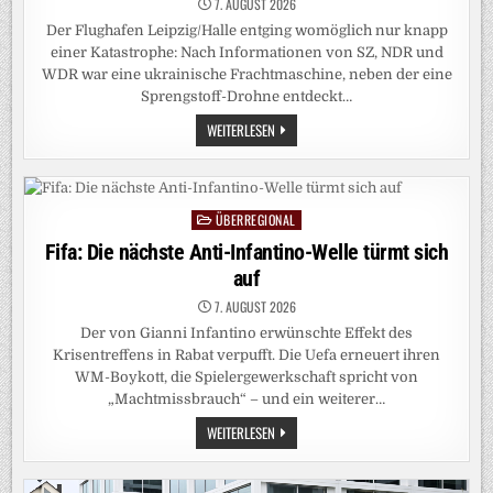
7. AUGUST 2026
Der Flughafen Leipzig/Halle entging womöglich nur knapp
einer Katastrophe: Nach Informationen von SZ, NDR und
WDR war eine ukrainische Frachtmaschine, neben der eine
Sprengstoff-Drohne entdeckt…
MUTMASSLICHER A
WEITERLESEN
NSCHLAGSVERSUCH A
M F
LUGHAFEN L
EIPZIG: A
NSCHLAG A
UF M
ÜBERREGIONAL
Posted
UNITIONSTRANSPORTE G
EPLANT?
in
Fifa: Die nächste Anti-Infantino-Welle türmt sich
auf
7. AUGUST 2026
Der von Gianni Infantino erwünschte Effekt des
Krisentreffens in Rabat verpufft. Die Uefa erneuert ihren
WM-Boykott, die Spielergewerkschaft spricht von
„Machtmissbrauch“ – und ein weiterer…
FIFA:
WEITERLESEN
DIE
NÄCHSTE
ANTI-
INFANTINO-