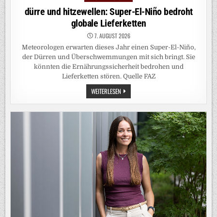
in
dürre und hitzewellen: Super-El-Niño bedroht
globale Lieferketten
7. AUGUST 2026
Meteorologen erwarten dieses Jahr einen Super-El-Niño,
der Dürren und Überschwemmungen mit sich bringt. Sie
könnten die Ernährungssicherheit bedrohen und
Lieferketten stören. Quelle FAZ
DÜRRE
WEITERLESEN
UND
HITZEWELLEN:
SUPER-
EL-
NIÑO
BEDROHT
GLOBALE
LIEFERKETTEN