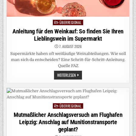
ÜBERREGIONAL
Posted
in
Anleitung für den Weinkauf: So finden Sie Ihren
Lieblingswein im Supermarkt
7. AUGUST 2026
Supermärkte haben oft weitläufige Weinabteilungen. Wie soll
man sich da entscheiden? Eine Schritt-für-Schritt-Anleitung.
Quelle FAZ
ANLEITUNG
WEITERLESEN
FÜR
DEN
WEINKAUF:
SO
FINDEN
SIE
IHREN
ÜBERREGIONAL
LIEBLINGSWEIN
Posted
IM
in
Mutmaßlicher Anschlagsversuch am Flughafen
SUPERMARKT
Leipzig: Anschlag auf Munitionstransporte
geplant?