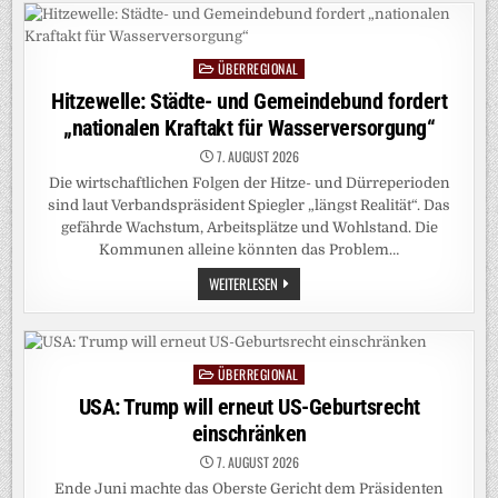
„BUNTE“
MUSS
GEGENDARSTELLUNG
VON
ÜBERREGIONAL
GUTTENBERG
Posted
AUF
in
Hitzewelle: Städte- und Gemeindebund fordert
TITEL
BRINGEN
„nationalen Kraftakt für Wasserversorgung“
7. AUGUST 2026
Die wirtschaftlichen Folgen der Hitze- und Dürreperioden
sind laut Verbandspräsident Spiegler „längst Realität“. Das
gefährde Wachstum, Arbeitsplätze und Wohlstand. Die
Kommunen alleine könnten das Problem…
HITZEWELLE:
WEITERLESEN
STÄDTE-
UND
GEMEINDEBUND
FORDERT
„NATIONALEN
KRAFTAKT
ÜBERREGIONAL
Posted
FÜR
WASSERVERSORGUNG“
in
USA: Trump will erneut US-Geburtsrecht
einschränken
7. AUGUST 2026
Ende Juni machte das Oberste Gericht dem Präsidenten