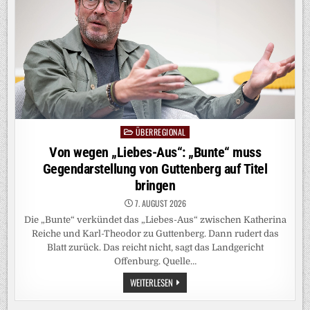
WAS
SIE
FORDERN
ÜBERREGIONAL
Posted
in
Von wegen „Liebes-Aus“: „Bunte“ muss
Gegendarstellung von Guttenberg auf Titel
bringen
7. AUGUST 2026
Die „Bunte“ verkündet das „Liebes-Aus“ zwischen Katherina
Reiche und Karl-Theodor zu Guttenberg. Dann rudert das
Blatt zurück. Das reicht nicht, sagt das Landgericht
Offenburg. Quelle…
VON
WEITERLESEN
WEGEN
„LIEBES-
AUS“: