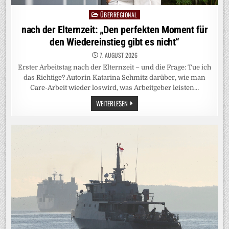
ÜBERREGIONAL
Posted
in
nach der Elternzeit: „Den perfekten Moment für
den Wiedereinstieg gibt es nicht“
7. AUGUST 2026
Erster Arbeitstag nach der Elternzeit – und die Frage: Tue ich
das Richtige? Autorin Katarina Schmitz darüber, wie man
Care-Arbeit wieder loswird, was Arbeitgeber leisten…
NACH
WEITERLESEN
DER
ELTERNZEIT:
„DEN
PERFEKTEN
MOMENT
FÜR
DEN
WIEDEREINSTIEG
GIBT
ES
NICHT“