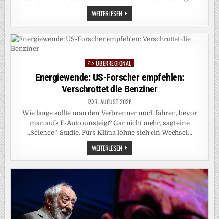
BERLINER
WEITERLESEN
WOHNUNGSMARKT:
WAS
DIE
LINKSPARTEI
ENTEIGNEN
WILL,
HAT
ÜBERREGIONAL
SIE
Posted
ALS
in
Energiewende: US-Forscher empfehlen:
PDS
VERKAUFT
Verschrottet die Benziner
7. AUGUST 2026
Wie lange sollte man den Verbrenner noch fahren, bevor
man aufs E-Auto umsteigt? Gar nicht mehr, sagt eine
„Science“-Studie. Fürs Klima lohne sich ein Wechsel…
ENERGIEWENDE:
WEITERLESEN
US-
FORSCHER
EMPFEHLEN:
VERSCHROTTET
DIE
BENZINER