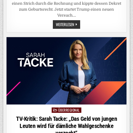
einen Strich durch die Rechnung und kippte dessen Dekret
zum Geburtsrecht. Jetzt startet Trump einen neuen
Versuch….
USA:
WEITERLESEN
TRUMP
WILL
ERNEUT
US-
GEBURTSRECHT
EINSCHRÄNKEN
ÜBERREGIONAL
Posted
in
TV-Kritik: Sarah Tacke: „Das Geld von jungen
Leuten wird für dämliche Wahlgeschenke