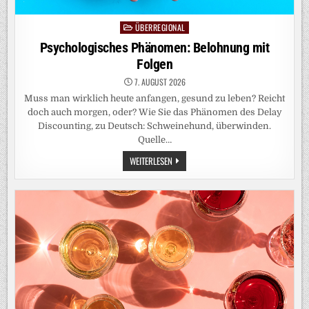
ÜBERREGIONAL
Posted
in
Psychologisches Phänomen: Belohnung mit
Folgen
7. AUGUST 2026
Muss man wirklich heute anfangen, gesund zu leben? Reicht
doch auch morgen, oder? Wie Sie das Phänomen des Delay
Discounting, zu Deutsch: Schweinehund, überwinden.
Quelle…
PSYCHOLOGISCHES
WEITERLESEN
PHÄNOMEN:
BELOHNUNG
MIT
FOLGEN