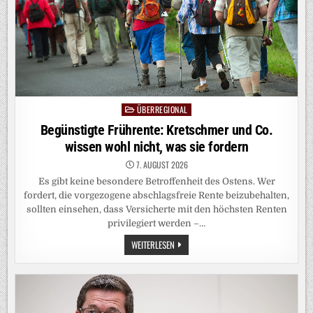
ÜBERREGIONAL
Posted
in
Begünstigte Frührente: Kretschmer und Co.
wissen wohl nicht, was sie fordern
7. AUGUST 2026
Es gibt keine besondere Betroffenheit des Ostens. Wer
fordert, die vorgezogene abschlagsfreie Rente beizubehalten,
sollten einsehen, dass Versicherte mit den höchsten Renten
privilegiert werden –…
BEGÜNSTIGTE
WEITERLESEN
FRÜHRENTE:
KRETSCHMER
UND
CO.
WISSEN
WOHL
NICHT,