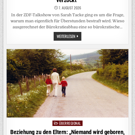
verzockt“
7. AUGUST 2026
In der ZDF-Talkshow von Sarah Tacke ging es um die Frage,
warum man eigentlich für Überstunden bestraft wird. Wieso
ausgerechnet der Bürokratieabbau eine so bürokratische…
TV-
WEITERLESEN
KRITIK:
SARAH
TACKE:
„DAS
GELD
VON
JUNGEN
LEUTEN
WIRD
FÜR
DÄMLICHE
WAHLGESCHENKE
VERZOCKT“
ÜBERREGIONAL
Posted
in
Beziehung zu den Eltern: „Niemand wird geboren,