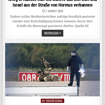
Israel aus der Straße von Hormus verbannen
7. AUGUST 2026
Zudem sollen Medienberichten zufolge feindlich gesinnte
Länder eine Entschädigung leisten müssen, bevor ihre
Schiffe die Meerenge passieren dürfen. Quelle SZ
KRIEG
WEITERLESEN
IN
NAHOST:
IRAN
WILL
SCHIFFE
AUS
DEN
USA
UND
ISRAEL
AUS
DER
STRASSE V
ON H
ORMUS V
ERBANNEN
ÜBERREGIONAL
Posted