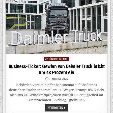
WELLE
TÜRMT
SICH
AUF
ÜBERREGIONAL
Posted
in
Business-Ticker: Gewinn von Daimler Truck bricht
um 48 Prozent ein
7. AUGUST 2026
Behörden vereiteln offenbar Attentat auf Chef eines
deutschen Drohnenherstellers +++ Wegen Trump: RWE zieht
sich aus US-Windkraftprojekten zurück +++ Neuigkeiten im
Unternehmen-Liveblog. Quelle FAZ
BUSINESS-
WEITERLESEN
TICKER: