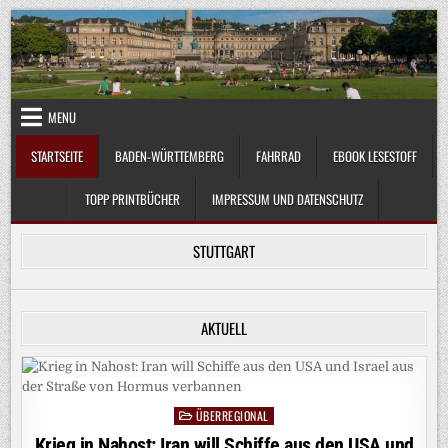
Skip
to
content
MENU
STARTSEITE
BADEN-WÜRTTEMBERG
FAHRRAD
EBOOK LESESTOFF
TOPP PRINTBÜCHER
IMPRESSUM UND DATENSCHUTZ
STUTTGART
AKTUELL
ÜBERREGIONAL
Posted
in
Krieg in Nahost: Iran will Schiffe aus den USA und