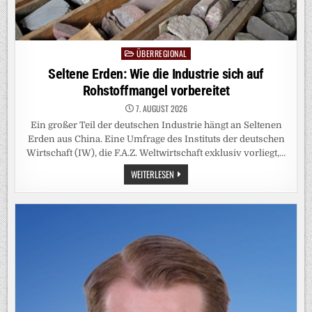
ÜBERREGIONAL
Posted
in
Seltene Erden: Wie die Industrie sich auf
Rohstoffmangel vorbereitet
7. AUGUST 2026
Ein großer Teil der deutschen Industrie hängt an Seltenen
Erden aus China. Eine Umfrage des Instituts der deutschen
Wirtschaft (IW), die F.A.Z. Weltwirtschaft exklusiv vorliegt,…
SELTENE
WEITERLESEN
ERDEN:
WIE
DIE
INDUSTRIE
SICH
AUF
ROHSTOFFMANGEL
VORBEREITET