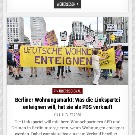
F.A.Z.
WEITERLESEN
FRÜHDENKER:
BAUEN
DIE
UKRAINE
UND
SERBIEN
BALD
ZUSAMMEN
DROHNEN?
ÜBERREGIONAL
Posted
in
Berliner Wohnungsmarkt: Was die Linkspartei
enteignen will, hat sie als PDS verkauft
7. AUGUST 2026
Die Linkspartei will mit ihren Wunschpartnern SPD und
Grünen in Berlin nur regieren, wenn Wohnungen enteignet
werden. Dabei war sie selbst einst am Verkauf beteiligt….