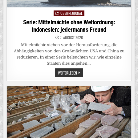
ÜBERREGIONAL
Posted
in
Serie: Mittelmächte ohne Weltordnung:
Indonesien: jedermanns Freund
7. AUGUST 2026
Mittelmächte stehen vor der Herausforderung, die
Abhängigkeiten von den Großmächten USA und China zu
reduzieren. In einer Serie beleuchten wir, wie einzelne
Staaten dies angehen….
SERIE:
WEITERLESEN
MITTELMÄCHTE
OHNE
WELTORDNUNG:
INDONESIEN:
JEDERMANNS
FREUND