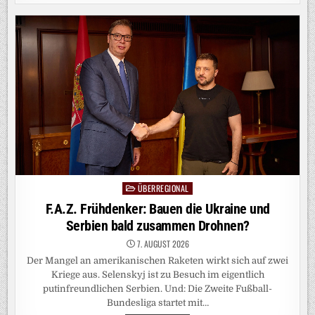
GEWINN
VON
DAIMLER
TRUCK
BRICHT
UM
48
PROZENT
EIN
ÜBERREGIONAL
Posted
in
F.A.Z. Frühdenker: Bauen die Ukraine und
Serbien bald zusammen Drohnen?
7. AUGUST 2026
Der Mangel an amerikanischen Raketen wirkt sich auf zwei
Kriege aus. Selenskyj ist zu Besuch im eigentlich
putinfreundlichen Serbien. Und: Die Zweite Fußball-
Bundesliga startet mit…