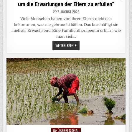
um die Erwartungen der Eltern zu erfüllen“
7. AUGUST 2026
Viele Menschen haben von ihren Eltern nicht das
bekommen, was sie gebraucht hätten. Das beschäftigt sie
auch als Erwachsene. Eine Familientherapeutin erklärt, wie
man sich…
BEZIEHUNG
WEITERLESEN
ZU
DEN
ELTERN:
„NIEMAND
WIRD
GEBOREN,
UM
DIE
ERWARTUNGEN
DER
ELTERN
ZU
ERFÜLLEN“
ÜBERREGIONAL
Posted