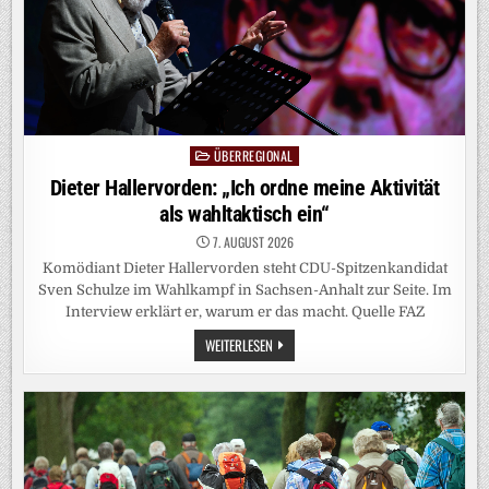
ÜBERREGIONAL
Posted
in
Dieter Hallervorden: „Ich ordne meine Aktivität
als wahltaktisch ein“
7. AUGUST 2026
Komödiant Dieter Hallervorden steht CDU-Spitzenkandidat
Sven Schulze im Wahlkampf in Sachsen-Anhalt zur Seite. Im
Interview erklärt er, warum er das macht. Quelle FAZ
DIETER
WEITERLESEN
HALLERVORDEN:
„ICH
ORDNE
MEINE
AKTIVITÄT
ALS
WAHLTAKTISCH
EIN“