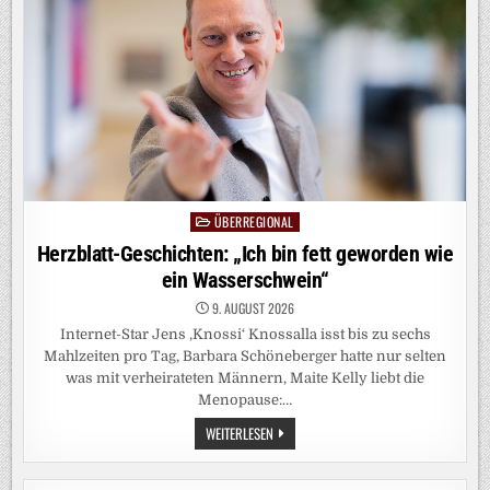
VIEL
OPTIMISTISCHER
UND
SELBSTBEWUSSTER
IST
ÜBERREGIONAL
Posted
in
Herzblatt-Geschichten: „Ich bin fett geworden wie
ein Wasserschwein“
9. AUGUST 2026
Internet-Star Jens ,Knossi‘ Knossalla isst bis zu sechs
Mahlzeiten pro Tag, Barbara Schöneberger hatte nur selten
was mit verheirateten Männern, Maite Kelly liebt die
Menopause:…
HERZBLATT-
WEITERLESEN
GESCHICHTEN:
„ICH
BIN
FETT