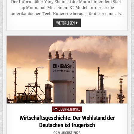
Der Informatiker Yang Zhilin ist der Mann hinter dem Start-
up Moonshot. Mit seinem KI-Modell fordert er die
amerikanischen Tech-Konzerne heraus, für die er einst als…
MOONSHOT-
WEITERLESEN
GRÜNDER:
CHINAS
ROCKENDER
KI-
STAR
ÜBERREGIONAL
Posted
in
Wirtschaftsgeschichte: Der Wohlstand der
Deutschen ist trügerisch
9. AUGUST 2026