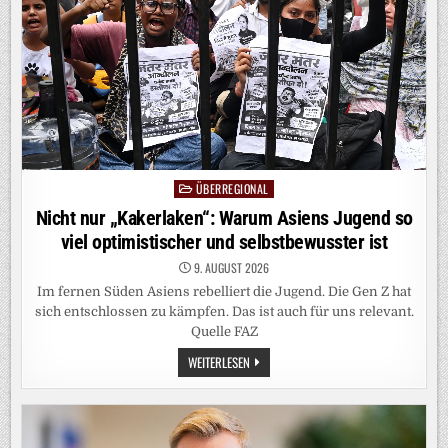
ZUKUNFT
ÜBERREGIONAL
Posted
in
Nicht nur „Kakerlaken“: Warum Asiens Jugend so
viel optimistischer und selbstbewusster ist
9. AUGUST 2026
Im fernen Süden Asiens rebelliert die Jugend. Die Gen Z hat
sich entschlossen zu kämpfen. Das ist auch für uns relevant.
Quelle FAZ
NICHT
WEITERLESEN
NUR
„KAKERLAKEN“:
WARUM
ASIENS
JUGEND
SO