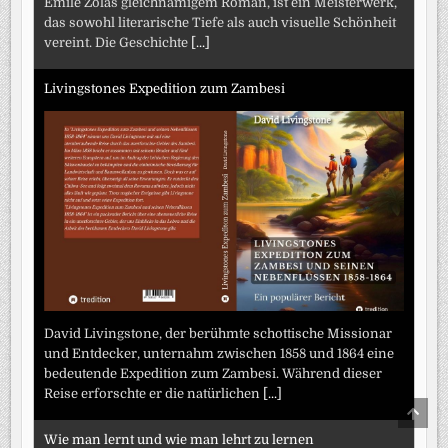
Émile Zolas gleichnamigem Roman, ist ein Meisterwerk,
das sowohl literarische Tiefe als auch visuelle Schönheit
vereint. Die Geschichte
[...]
Livingstones Expedition zum Zambesi
David Livingstone, der berühmte schottische Missionar
und Entdecker, unternahm zwischen 1858 und 1864 eine
bedeutende Expedition zum Zambesi. Während dieser
Reise erforschte er die natürlichen
[...]
SCRO
TO
TOP
Wie man lernt und wie man lehrt zu lernen