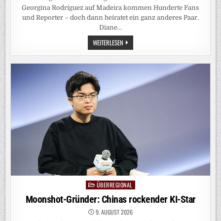
Georgina Rodríguez auf Madeira kommen Hunderte Fans
und Reporter – doch dann heiratet ein ganz anderes Paar.
Diane…
LEUTE:
WEITERLESEN
DIE
NICHT-
HOCHZEIT
DES
JAHRES
ÜBERREGIONAL
Posted
in
Moonshot-Gründer: Chinas rockender KI-Star
9. AUGUST 2026