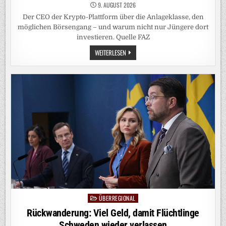
9. AUGUST 2026
Der CEO der Krypto-Plattform über die Anlageklasse, den
möglichen Börsengang – und warum nicht nur Jüngere dort
investieren. Quelle FAZ
DIGITALWIRTSCHAFT-
WEITERLESEN
PODCAST:
WIE
GEHT
ES
BITPANDA
UND
BITCOIN,
HERR
ENZERSDORFER-
KONRAD?
ÜBERREGIONAL
Posted
in
Rückwanderung: Viel Geld, damit Flüchtlinge
Schweden wieder verlassen