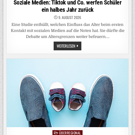
Soziale Medien: Tiktok und Co. werfen Schüler
ein halbes Jahr zurück
9. AUGUST 2026
Eine Studie enthüllt, welchen Einfluss das Alter beim ersten
Kontakt mit sozialen Medien auf die Noten hat. Sie dürfte die
Debatte um Altersgrenzen weiter befeuern….
SOZIALE
WEITERLESEN
MEDIEN:
TIKTOK
UND
CO.
WERFEN
SCHÜLER
EIN
HALBES
JAHR
ZURÜCK
ÜBERREGIONAL
Posted