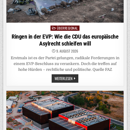
ÜBERREGIONAL
Posted
in
Ringen in der EVP: Wie die CDU das europäische
Asylrecht schleifen will
9. AUGUST 2026
Erstmals ist es der Partei gelungen, radikale Forderungen in
einem EVP-Beschluss zu verankern. Doch die treffen auf
hohe Hürden – rechtliche und politische. Quelle FAZ
RINGEN
WEITERLESEN
IN
DER
EVP:
WIE
DIE
CDU
DAS
EUROPÄISCHE
ASYLRECHT
SCHLEIFEN
WILL