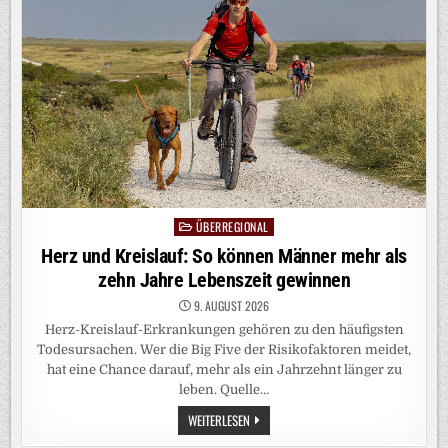
FÜR
MEINE
GELENKSCHMERZEN
FAND
ÜBERREGIONAL
Posted
in
Herz und Kreislauf: So können Männer mehr als
zehn Jahre Lebenszeit gewinnen
9. AUGUST 2026
Herz-Kreislauf-Erkrankungen gehören zu den häufigsten
Todesursachen. Wer die Big Five der Risikofaktoren meidet,
hat eine Chance darauf, mehr als ein Jahrzehnt länger zu
leben. Quelle…
HERZ
WEITERLESEN
UND
KREISLAUF: