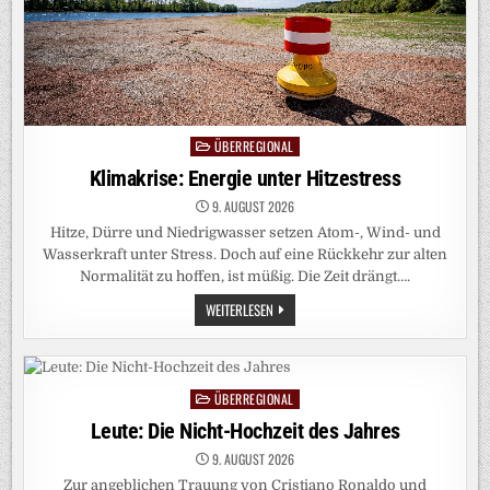
ÜBERREGIONAL
Posted
in
Klimakrise: Energie unter Hitzestress
9. AUGUST 2026
Hitze, Dürre und Niedrigwasser setzen Atom-, Wind- und
Wasserkraft unter Stress. Doch auf eine Rückkehr zur alten
Normalität zu hoffen, ist müßig. Die Zeit drängt….
KLIMAKRISE:
WEITERLESEN
ENERGIE
UNTER
HITZESTRESS
ÜBERREGIONAL
Posted
in
Leute: Die Nicht-Hochzeit des Jahres
9. AUGUST 2026
Zur angeblichen Trauung von Cristiano Ronaldo und