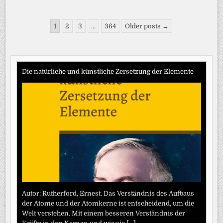
SO
KÖNNEN
MÄNNER
Seitennummerierung
MEHR
1
2
3
…
364
Older posts →
ALS
der
ZEHN
JAHRE
Beiträge
LEBENSZEIT
GEWINNEN
Die natürliche und künstliche Zersetzung der Elemente
Autor: Rutherford, Ernest. Das Verständnis des Aufbaus
der Atome und der Atomkerne ist entscheidend, um die
Welt verstehen. Mit einem besseren Verständnis der