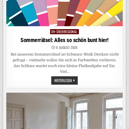
ÜBERREGIONAL
Posted
in
Sommerrätsel: Alles so schön bunt hier!
9. AUGUST 2026
Bei unserem Sommerrätsel ist Schwarz-Weiß-Denken nicht
gefragt – vielmehr sollen Sie sich in Farbwelten verlieren.
Am Schluss wartet noch eine kleine Fleißaufgabe auf Sie.
Viel…
SOMMERRÄTSEL:
WEITERLESEN
ALLES
SO
SCHÖN
BUNT
HIER!