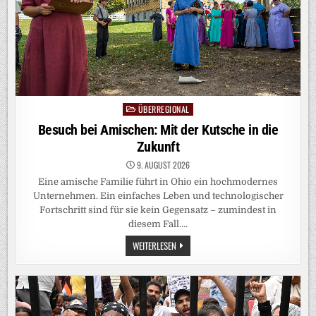
ÜBERREGIONAL
Posted
in
Besuch bei Amischen: Mit der Kutsche in die
Zukunft
9. AUGUST 2026
Eine amische Familie führt in Ohio ein hochmodernes
Unternehmen. Ein einfaches Leben und technologischer
Fortschritt sind für sie kein Gegensatz – zumindest in
diesem Fall….
BESUCH
WEITERLESEN
BEI
AMISCHEN:
MIT
DER
KUTSCHE
IN
DIE