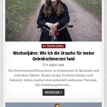
ÜBERREGIONAL
Posted
in
Wechseljahre: Wie ich die Ursache für meine
Gelenkschmerzen fand
9. AUGUST 2026
Die Hormonumstellung kann zu Schmerzen in Muskeln und
Gelenken führen. Ärzten ist das Problem häufig nicht
bekannt. Dabei existiert eine potentiell wirksame Therapie.
Ein Erfahrungsbericht….
WECHSELJAHRE:
WEITERLESEN
WIE
ICH
DIE
URSACHE