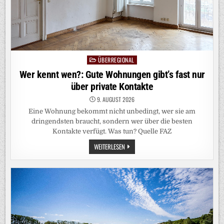
ÜBERREGIONAL
Posted
in
Wer kennt wen?: Gute Wohnungen gibt’s fast nur
über private Kontakte
9. AUGUST 2026
Eine Wohnung bekommt nicht unbedingt, wer sie am
dringendsten braucht, sondern wer über die besten
Kontakte verfügt. Was tun? Quelle FAZ
WER
WEITERLESEN
KENNT
WEN?:
GUTE
WOHNUNGEN
GIBT’S
FAST
NUR
ÜBER
PRIVATE
KONTAKTE