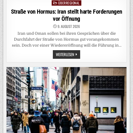
ÜBERREGIONAL
Posted
GEWORDEN
WIE
in
Straße von Hormus: Iran stellt harte Forderungen
EIN
WASSERSCHWEIN“
vor Öffnung
9. AUGUST 2026
Iran und Oman sollen bei ihren Gesprächen über die
Durchfahrt der Straße von Hormus gut vorangekommen
sein. Doch vor einer Wiedereröffnung will die Führung in…
STRASSE V
WEITERLESEN
ON H
ORMUS: I
RAN S
TELLT H
ARTE F
ORDERUNGEN V
OR Ö
FFNUNG