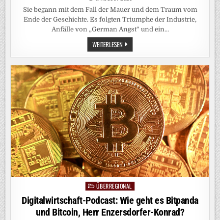
Sie begann mit dem Fall der Mauer und dem Traum vom
Ende der Geschichte. Es folgten Triumphe der Industrie,
Anfälle von „German Angst“ und ein…
WIRTSCHAFTSGESCHICHTE:
WEITERLESEN
DER
WOHLSTAND
DER
DEUTSCHEN
IST
TRÜGERISCH
ÜBERREGIONAL
Posted
in
Digitalwirtschaft-Podcast: Wie geht es Bitpanda
und Bitcoin, Herr Enzersdorfer-Konrad?