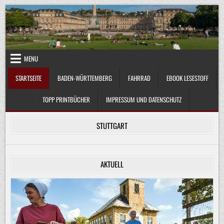
Skip
to
content
MENU
STARTSEITE
BADEN-WÜRTTEMBERG
FAHRRAD
EBOOK LESESTOFF
TOPP PRINTBÜCHER
IMPRESSUM UND DATENSCHUTZ
STUTTGART
AKTUELL