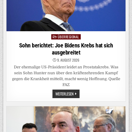
RETTEN?
ÜBERREGIONAL
Posted
in
Sohn berichtet: Joe Bidens Krebs hat sich
ausgebreitet
9. AUGUST 2026
Der ehemalige US-Präsident leidet an Prostatakrebs. Was
sein Sohn Hunter nun über den kräftezehrenden Kampf
gegen die Krankheit mitteilt, macht wenig Hoffnung. Quelle
FAZ
SOHN
WEITERLESEN
BERICHTET:
JOE
BIDENS
KREBS
HAT
SICH
AUSGEBREITET