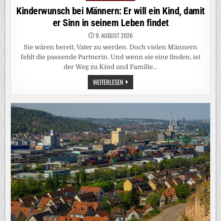
in
Kinderwunsch bei Männern: Er will ein Kind, damit
er Sinn in seinem Leben findet
9. AUGUST 2026
Sie wären bereit, Vater zu werden. Doch vielen Männern
fehlt die passende Partnerin. Und wenn sie eine finden, ist
der Weg zu Kind und Familie…
KINDERWUNSCH
WEITERLESEN
BEI
MÄNNERN:
ER
WILL
EIN
KIND,
DAMIT
ER
SINN
IN
SEINEM
LEBEN
FINDET