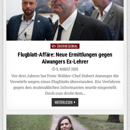
ÜBERREGIONAL
Posted
in
Flugblatt-Affäre: Neue Ermittlungen gegen
Aiwangers Ex-Lehrer
9. AUGUST 2026
Vor drei Jahren hat Freie-Wähler-Chef Hubert Aiwanger die
Vorwürfe wegen eines Flugblatts überstanden. Ein Verfahren
gegen den mutmaßlichen Informanten wurde eingestellt.
Doch nun droht dem…
FLUGBLATT-
WEITERLESEN
AFFÄRE:
NEUE
ERMITTLUNGEN
GEGEN
AIWANGERS
EX-
LEHRER