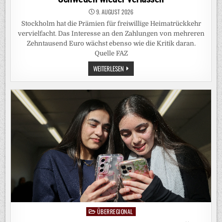
9. AUGUST 2026
Stockholm hat die Prämien für freiwillige Heimatrückkehr
vervielfacht. Das Interesse an den Zahlungen von mehreren
Zehntausend Euro wächst ebenso wie die Kritik daran.
Quelle FAZ
RÜCKWANDERUNG:
WEITERLESEN
VIEL
GELD,
DAMIT
FLÜCHTLINGE
SCHWEDEN
WIEDER
VERLASSEN
ÜBERREGIONAL
Posted
in