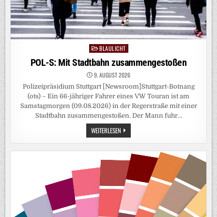
BLAULICHT
Posted
in
POL-S: Mit Stadtbahn zusammengestoßen
9. AUGUST 2026
Polizeipräsidium Stuttgart [Newsroom]Stuttgart-Botnang
(ots) – Ein 66-jähriger Fahrer eines VW Touran ist am
Samstagmorgen (09.08.2026) in der Regerstraße mit einer
Stadtbahn zusammengestoßen. Der Mann fuhr…
POL-
WEITERLESEN
S:
MIT
STADTBAHN
ZUSAMMENGESTOSSEN