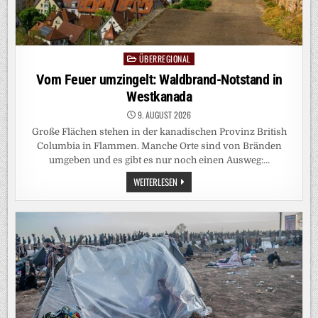
ÜBERREGIONAL
Posted
in
Vom Feuer umzingelt: Waldbrand-Notstand in
Westkanada
9. AUGUST 2026
Große Flächen stehen in der kanadischen Provinz British
Columbia in Flammen. Manche Orte sind von Bränden
umgeben und es gibt es nur noch einen Ausweg:…
VOM
WEITERLESEN
FEUER
UMZINGELT:
WALDBRAND-
NOTSTAND
IN
WESTKANADA