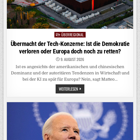
ÜBERREGIONAL
Posted
in
Übermacht der Tech-Konzerne: Ist die Demokratie
verloren oder Europa doch noch zu retten?
9. AUGUST 2026
Ist es angesichts der amerikanischen und chinesischen
Dominanz und der autoritären Tendenzen in Wirtschaft und
bei der KI zu spät für Europa? Nein, sagt Matteo…
ÜBERMACHT
WEITERLESEN
DER
TECH-
KONZERNE:
IST
DIE
DEMOKRATIE
VERLOREN
ODER
EUROPA
DOCH
NOCH
ZU