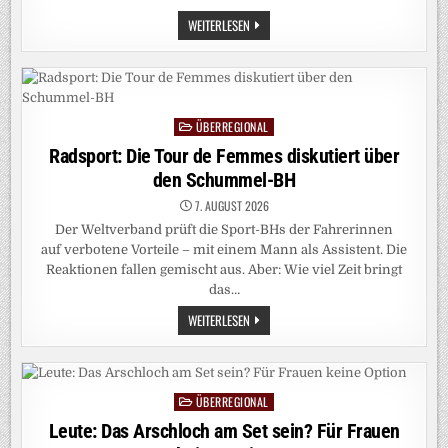
NEUE
WEITERLESEN
SPUR
ZUR
UNTERHACHINGERIN:
WENDE
IN
RÄTSELHAFTEM
VERMISSTENFALL?
ÜBERREGIONAL
HOTELGÄSTE
Posted
GLAUBEN,
in
Radsport: Die Tour de Femmes diskutiert über
VANESSA
HUBER
den Schummel-BH
ERKANNT
ZU
HABEN
7. AUGUST 2026
Der Weltverband prüft die Sport-BHs der Fahrerinnen
auf verbotene Vorteile – mit einem Mann als Assistent. Die
Reaktionen fallen gemischt aus. Aber: Wie viel Zeit bringt
das…
RADSPORT:
WEITERLESEN
DIE
TOUR
DE
FEMMES
DISKUTIERT
ÜBER
ÜBERREGIONAL
Posted
DEN
SCHUMMEL-
in
Leute: Das Arschloch am Set sein? Für Frauen
BH