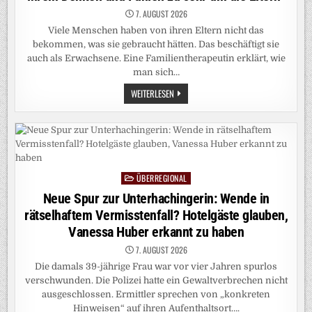
7. AUGUST 2026
Viele Menschen haben von ihren Eltern nicht das
bekommen, was sie gebraucht hätten. Das beschäftigt sie
auch als Erwachsene. Eine Familientherapeutin erklärt, wie
man sich…
BEZIEHUNG
WEITERLESEN
ZU
DEN
ELTERN:
„MANCHE
KREISEN
IN
IHREM
DENKEN
UND
ÜBERREGIONAL
Posted
FÜHLEN
ZU
in
Neue Spur zur Unterhachingerin: Wende in
SEHR
UM
rätselhaftem Vermisstenfall? Hotelgäste glauben,
DIE
ELTERN“
Vanessa Huber erkannt zu haben
7. AUGUST 2026
Die damals 39-jährige Frau war vor vier Jahren spurlos
verschwunden. Die Polizei hatte ein Gewaltverbrechen nicht
ausgeschlossen. Ermittler sprechen von „konkreten
Hinweisen“ auf ihren Aufenthaltsort….