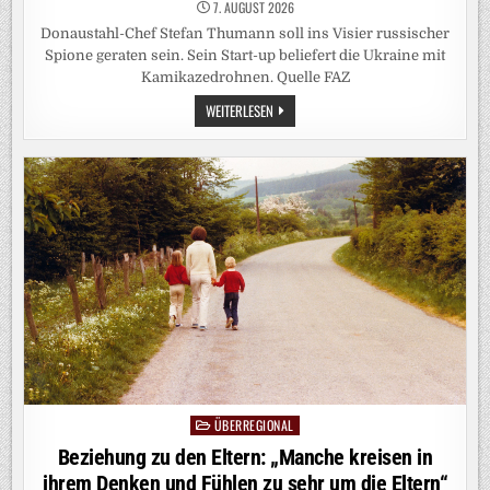
7. AUGUST 2026
Donaustahl-Chef Stefan Thumann soll ins Visier russischer
Spione geraten sein. Sein Start-up beliefert die Ukraine mit
Kamikazedrohnen. Quelle FAZ
DROHNENHERSTELLER:
WEITERLESEN
ATTENTAT
AUF
DONAUSTAHL-
CHEF
OFFENBAR
VEREITELT
ÜBERREGIONAL
Posted
in
Beziehung zu den Eltern: „Manche kreisen in
ihrem Denken und Fühlen zu sehr um die Eltern“