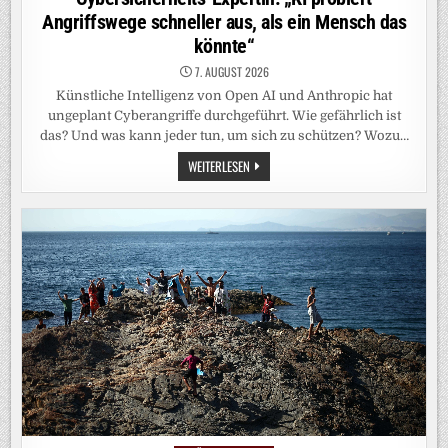
Angriffswege schneller aus, als ein Mensch das
könnte“
7. AUGUST 2026
Künstliche Intelligenz von Open AI und Anthropic hat
ungeplant Cyberangriffe durchgeführt. Wie gefährlich ist
das? Und was kann jeder tun, um sich zu schützen? Wozu…
CYBERSICHERHEITS-
WEITERLESEN
EXPERTIN:
„KI
PROBIERT
ANGRIFFSWEGE
SCHNELLER
AUS,
ALS
EIN
MENSCH
DAS
KÖNNTE“