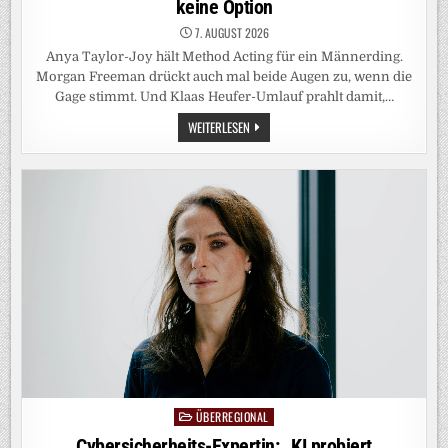
keine Option
7. AUGUST 2026
Anya Taylor-Joy hält Method Acting für ein Männerding.
Morgan Freeman drückt auch mal beide Augen zu, wenn die
Gage stimmt. Und Klaas Heufer-Umlauf prahlt damit,…
LEUTE:
WEITERLESEN
DAS
ARSCHLOCH
AM
SET
SEIN?
FÜR
FRAUEN
KEINE
OPTION
ÜBERREGIONAL
Posted
in
Cybersicherheits-Expertin: „KI probiert