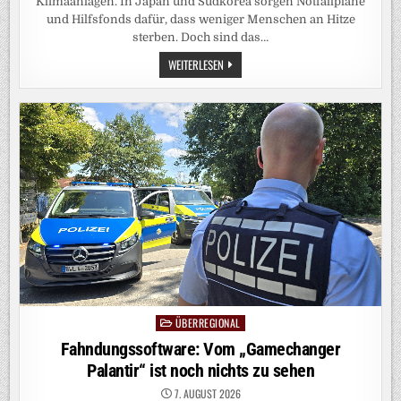
Klimaanlagen. In Japan und Südkorea sorgen Notfallpläne
und Hilfsfonds dafür, dass weniger Menschen an Hitze
sterben. Doch sind das…
KLIMAWANDEL:
WEITERLESEN
„DIESE
HITZE
IST
POLITISCH“
ÜBERREGIONAL
Posted
in
Fahndungssoftware: Vom „Gamechanger
Palantir“ ist noch nichts zu sehen
7. AUGUST 2026