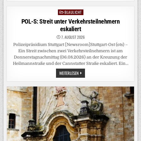
THAILAND
TÖTET
ACHT
BLAULICHT
Posted
MENSCHEN
in
POL-S: Streit unter Verkehrsteilnehmern
eskaliert
7. AUGUST 2026
Polizeipräsidium Stuttgart [Newsroom]Stuttgart-Ost (ots) –
Ein Streit zwischen zwei Verkehrsteilnehmern ist am
Donnerstagnachmittag (06.08.2026) an der Kreuzung der
Heilmannstraße und der Cannstatter Straße eskaliert. Ein…
POL-
WEITERLESEN
S:
STREIT
UNTER
VERKEHRSTEILNEHMERN
ESKALIERT