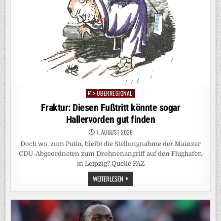
ÜBERREGIONAL
Posted
in
Fraktur: Diesen Fußtritt könnte sogar
Hallervorden gut finden
7. AUGUST 2026
Doch wo, zum Putin, bleibt die Stellungnahme der Mainzer
CDU-Abgeordneten zum Drohnenangriff auf den Flughafen
in Leipzig? Quelle FAZ
FRAKTUR:
WEITERLESEN
DIESEN
FUSSTRITT K
ÖNNTE S
OGAR H
ALLERVORDEN G
UT F