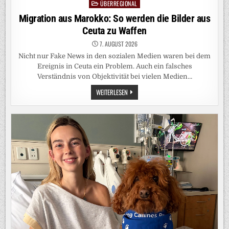
ÜBERREGIONAL
Posted
in
Migration aus Marokko: So werden die Bilder aus
Ceuta zu Waffen
7. AUGUST 2026
Nicht nur Fake News in den sozialen Medien waren bei dem
Ereignis in Ceuta ein Problem. Auch ein falsches
Verständnis von Objektivität bei vielen Medien…
MIGRATION
WEITERLESEN
AUS
MAROKKO:
SO
WERDEN
DIE
BILDER
AUS
CEUTA
ZU
WAFFEN