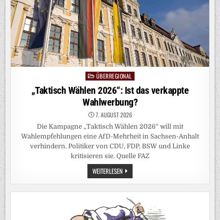
ÜBERREGIONAL
Posted
in
„Taktisch Wählen 2026“: Ist das verkappte
Wahlwerbung?
7. AUGUST 2026
Die Kampagne „Taktisch Wählen 2026“ will mit
Wahlempfehlungen eine AfD-Mehrheit in Sachsen-Anhalt
verhindern. Politiker von CDU, FDP, BSW und Linke
kritisieren sie. Quelle FAZ
„TAKTISCH
WEITERLESEN
WÄHLEN
2026“:
IST
DAS
VERKAPPTE
WAHLWERBUNG?