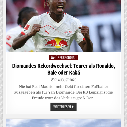
INDEN
ÜBERREGIONAL
Posted
in
Diomandes Rekordwechsel: Teurer als Ronaldo,
Bale oder Kaká
7. AUGUST 2026
Nie hat Real Madrid mehr Geld für einen Fußballer
ausgegeben als für Yan Diomande. Bei RB Leipzig ist die
Freude trotz des Verlusts groß. Der…
DIOMANDES
WEITERLESEN
REKORDWECHSEL:
TEURER
ALS
RONALDO,
BALE