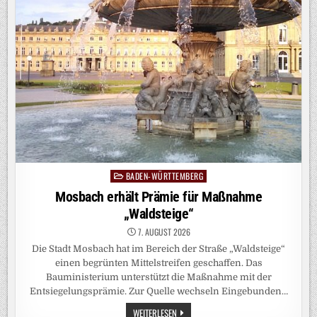
BADEN-WÜRTTEMBERG
Posted
in
Mosbach erhält Prämie für Maßnahme
„Waldsteige“
7. AUGUST 2026
Die Stadt Mosbach hat im Bereich der Straße „Waldsteige“
einen begrünten Mittelstreifen geschaffen. Das
Bauministerium unterstützt die Maßnahme mit der
Entsiegelungsprämie. Zur Quelle wechseln Eingebunden…
MOSBACH
WEITERLESEN