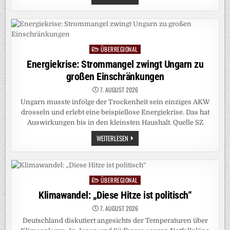
ERHÄLT
PRÄMIE
FÜR
MASSNAHME „
WALDSTEIGE“
ÜBERREGIONAL
Posted
in
Energiekrise: Strommangel zwingt Ungarn zu
großen Einschränkungen
7. AUGUST 2026
Ungarn musste infolge der Trockenheit sein einziges AKW
drosseln und erlebt eine beispiellose Energiekrise. Das hat
Auswirkungen bis in den kleinsten Haushalt. Quelle SZ
ENERGIEKRISE:
WEITERLESEN
STROMMANGEL
ZWINGT
UNGARN
ZU
GROSSEN E
INSCHRÄNKUNGEN
ÜBERREGIONAL
Posted
in
Klimawandel: „Diese Hitze ist politisch“
7. AUGUST 2026
Deutschland diskutiert angesichts der Temperaturen über