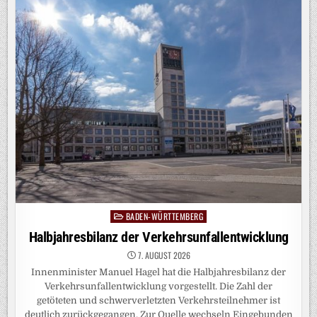
WEINHEIM-
SULZBACH
–
GEMEINSAME
PRESSEMITTEILUNG
DER
STAATSANWALTSCHAFT
MANNHEIM
UND
DES
LKA
BADEN-WÜRTTEMBERG
Posted
in
Halbjahresbilanz der Verkehrsunfallentwicklung
7. AUGUST 2026
Innenminister Manuel Hagel hat die Halbjahresbilanz der
Verkehrsunfallentwicklung vorgestellt. Die Zahl der
getöteten und schwerverletzten Verkehrsteilnehmer ist
deutlich zurückgegangen. Zur Quelle wechseln Eingebunden