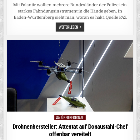
Mit Palantir wollten mehrere Bundesländer der Polizei ein
starkes Fahndungsinstrument in die Hände geben. In
Baden-Württemberg sieht man, woran es hakt. Quelle FAZ
FAHNDUNGSSOFTWARE:
WEITERLESEN
VOM
„GAMECHANGER
PALANTIR“
IST
NOCH
NICHTS
ZU
SEHEN
ÜBERREGIONAL
Posted
in
Drohnenhersteller: Attentat auf Donaustahl-Chef
offenbar vereitelt