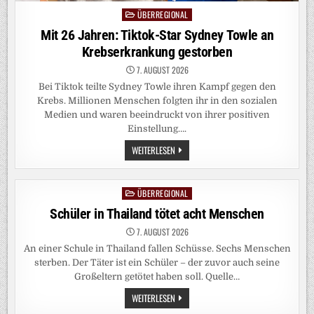
ÜBERREGIONAL
Posted
in
Mit 26 Jahren: Tiktok-Star Sydney Towle an
Krebserkrankung gestorben
7. AUGUST 2026
Bei Tiktok teilte Sydney Towle ihren Kampf gegen den
Krebs. Millionen Menschen folgten ihr in den sozialen
Medien und waren beeindruckt von ihrer positiven
Einstellung….
MIT
WEITERLESEN
26
JAHREN:
TIKTOK-
STAR
ÜBERREGIONAL
Posted
SYDNEY TOWLE
AN
in
Schüler in Thailand tötet acht Menschen
KREBSERKRANKUNG
GESTORBEN
7. AUGUST 2026
An einer Schule in Thailand fallen Schüsse. Sechs Menschen
sterben. Der Täter ist ein Schüler – der zuvor auch seine
Großeltern getötet haben soll. Quelle…
SCHÜLER
WEITERLESEN
IN