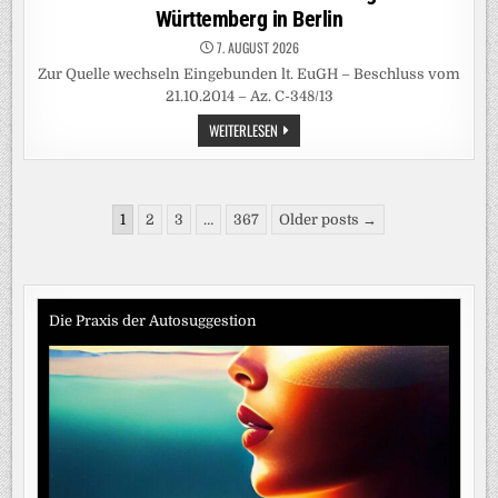
Württemberg in Berlin
7. AUGUST 2026
Zur Quelle wechseln Eingebunden lt. EuGH – Beschluss vom
21.10.2014 – Az. C-348/13
NEUE
WEITERLESEN
WEINE
FÜR
DIE
LANDESVERTRETUNG
BADEN-
Seitennummerierung
WÜRTTEMBERG
1
2
3
…
367
Older posts →
IN
der
BERLIN
Beiträge
Die Praxis der Autosuggestion