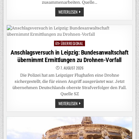
zusammenarbeiten. Quelle…
TÜRKEI,
WEITERLESEN
SAUDI-
ARABIEN
UND
PAKISTAN
SCHLIESSEN P
AKT
ÜBERREGIONAL
Posted
in
Anschlagsversuch in Leipzig: Bundesanwaltschaft
übernimmt Ermittlungen zu Drohnen-Vorfall
7. AUGUST 2026
Die Polizei hat am Leipziger Flughafen eine Drohne
sichergestellt, die für einen Angriff ausgerüstet war. Jetzt
übernehmen Deutschlands oberste Strafverfolger den Fall.
Quelle SZ
ANSCHLAGSVERSUCH
WEITERLESEN
IN
LEIPZIG:
BUNDESANWALTSCHAFT
ÜBERNIMMT
ERMITTLUNGEN
ZU
DROHNEN-
VORFALL