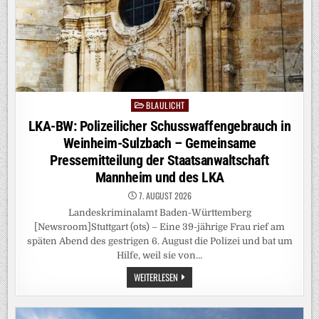
BLAULICHT
Posted
in
LKA-BW: Polizeilicher Schusswaffengebrauch in
Weinheim-Sulzbach – Gemeinsame
Pressemitteilung der Staatsanwaltschaft
Mannheim und des LKA
7. AUGUST 2026
Landeskriminalamt Baden-Württemberg
[Newsroom]Stuttgart (ots) – Eine 39-jährige Frau rief am
späten Abend des gestrigen 6. August die Polizei und bat um
Hilfe, weil sie von…
LKA-
WEITERLESEN
BW:
POLIZEILICHER
SCHUSSWAFFENGEBRAUCH
IN