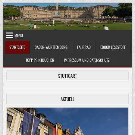
Skip
to
content
MENU
STARTSEITE
BADEN-WÜRTTEMBERG
FAHRRAD
EBOOK LESESTOFF
TOPP PRINTBÜCHER
IMPRESSUM UND DATENSCHUTZ
STUTTGART
AKTUELL