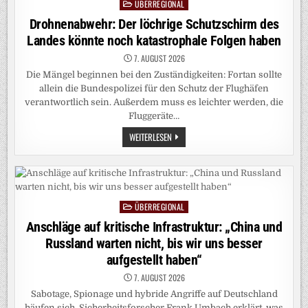
ÜBERREGIONAL
Posted
in
Drohnenabwehr: Der löchrige Schutzschirm des
Landes könnte noch katastrophale Folgen haben
7. AUGUST 2026
Die Mängel beginnen bei den Zuständigkeiten: Fortan sollte
allein die Bundespolizei für den Schutz der Flughäfen
verantwortlich sein. Außerdem muss es leichter werden, die
Fluggeräte…
DROHNENABWEHR:
WEITERLESEN
DER
LÖCHRIGE
SCHUTZSCHIRM
DES
LANDES
KÖNNTE
NOCH
ÜBERREGIONAL
KATASTROPHALE
Posted
FOLGEN
in
Anschläge auf kritische Infrastruktur: „China und
HABEN
Russland warten nicht, bis wir uns besser
aufgestellt haben“
7. AUGUST 2026
Sabotage, Spionage und hybride Angriffe auf Deutschland
häufen sich. Sicherheitsforscher Frank Umbach erklärt, was