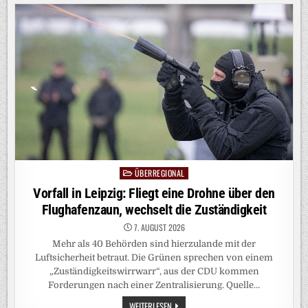
KURZ
VOR
MITTERNACHT
TRAT
DER
BUSFAHRER
DIE
DROHNE
ZU
BODEN
ÜBERREGIONAL
Posted
in
Vorfall in Leipzig: Fliegt eine Drohne über den
Flughafenzaun, wechselt die Zuständigkeit
7. AUGUST 2026
Mehr als 40 Behörden sind hierzulande mit der
Luftsicherheit betraut. Die Grünen sprechen von einem
„Zuständigkeitswirrwarr“, aus der CDU kommen
Forderungen nach einer Zentralisierung. Quelle…
VORFALL
WEITERLESEN