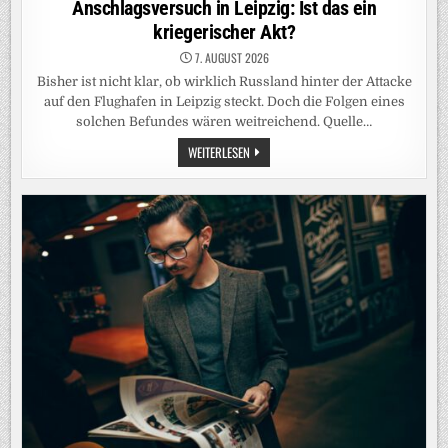
Anschlagsversuch in Leipzig: Ist das ein
kriegerischer Akt?
7. AUGUST 2026
Bisher ist nicht klar, ob wirklich Russland hinter der Attacke
auf den Flughafen in Leipzig steckt. Doch die Folgen eines
solchen Befundes wären weitreichend. Quelle…
ANSCHLAGSVERSUCH
WEITERLESEN
IN
LEIPZIG:
IST
DAS
EIN
KRIEGERISCHER
AKT?