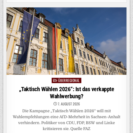
DER
FUSSBALLSAISON 2
025/2026
ÜBERREGIONAL
Posted
in
„Taktisch Wählen 2026“: Ist das verkappte
Wahlwerbung?
7. AUGUST 2026
Die Kampagne „Taktisch Wählen 2026“ will mit
Wahlempfehlungen eine AfD-Mehrheit in Sachsen-Anhalt
verhindern. Politiker von CDU, FDP, BSW und Linke
kritisieren sie. Quelle FAZ