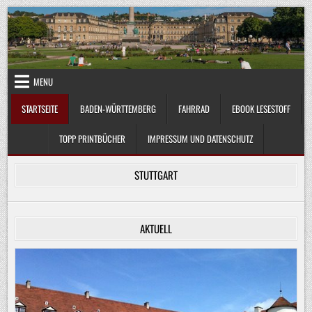
Skip
to
content
MENU
STARTSEITE
BADEN-WÜRTTEMBERG
FAHRRAD
EBOOK LESESTOFF
TOPP PRINTBÜCHER
IMPRESSUM UND DATENSCHUTZ
STUTTGART
AKTUELL