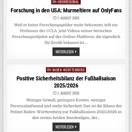
DÜSSELDORF
ÜBERREGIONAL
Posted
AUF
15
in
Forschung in den USA: Murmeltiere auf OnlyFans
CM
7. AUGUST 2026
Weil er keine Forschungsgelder mehr bekommt, teilt ein
Professor der UCLA jetzt Videos seiner tierischen
Forschungsobjekte auf der Online-Plattform, die eigentlich
für Erotik bekannt ist….
FORSCHUNG
WEITERLESEN
IN
DEN
USA:
MURMELTIERE
BADEN-WÜRTTEMBERG
Posted
AUF
ONLYFANS
in
Positive Sicherheitsbilanz der Fußballsaison
2025/2026
7. AUGUST 2026
Weniger Gewalt, geringere Kosten, weniger
Personalaufwand und mehr Sicherheit: Das ist die Bilanz der
Polizei Baden-Württemberg zur Fußballsaison 2025/2026 in
den ersten beiden Bundesligen, der…
POSITIVE
WEITERLESEN
SICHERHEITSBILANZ