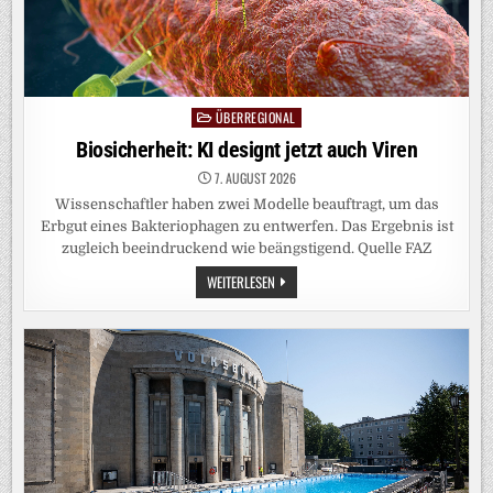
ÜBERREGIONAL
Posted
in
Biosicherheit: KI designt jetzt auch Viren
7. AUGUST 2026
Wissenschaftler haben zwei Modelle beauftragt, um das
Erbgut eines Bakteriophagen zu entwerfen. Das Ergebnis ist
zugleich beeindruckend wie beängstigend. Quelle FAZ
BIOSICHERHEIT:
WEITERLESEN
KI
DESIGNT
JETZT
AUCH
VIREN