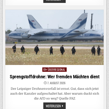
IN
LEIPZIG:
FLIEGT
EINE
DROHNE
ÜBER
DEN
FLUGHAFENZAUN,
WECHSELT
DIE
ZUSTÄNDIGKEIT
ÜBERREGIONAL
Posted
in
Sprengstoffdrohne: Wer fremden Mächten dient
7. AUGUST 2026
Der Leipziger Drohnenvorfall ist ernst. Gut, dass sich jetzt
auch der Kanzler aufgeschaltet hat. Aber warum duckt sich
die AfD so weg? Quelle FAZ
SPRENGSTOFFDROHNE:
WEITERLESEN
WER