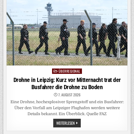
STUTTGART
GEBEN
BEKANNT:
BEI
FESTNAHME
RAUSCHGIFT
GEFUNDEN
ÜBERREGIONAL
Posted
in
Drohne in Leipzig: Kurz vor Mitternacht trat der
Busfahrer die Drohne zu Boden
7. AUGUST 2026
Eine Drohne, hochexplosiver Sprengstoff und ein Busfahrer:
Über den Vorfall am Leipziger Flughafen werden weitere
Details bekannt. Ein Überblick. Quelle FAZ
DROHNE
WEITERLESEN
IN
LEIPZIG: