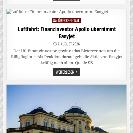
FREMDEN
MÄCHTEN
DIENT
ÜBERREGIONAL
Posted
in
Luftfahrt: Finanzinvestor Apollo übernimmt
Easyjet
7. AUGUST 2026
Der US-Finanzinvestor gewinnt das Bieterrennen um die
Billigfluglinie. Als Reaktion darauf geht die Aktie von Easyjet
kräftig nach oben. Quelle SZ
LUFTFAHRT:
WEITERLESEN
FINANZINVESTOR
APOLLO
ÜBERNIMMT
EASYJET