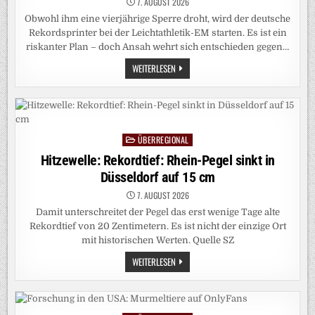
7. AUGUST 2026
Obwohl ihm eine vierjährige Sperre droht, wird der deutsche
Rekordsprinter bei der Leichtathletik-EM starten. Es ist ein
riskanter Plan – doch Ansah wehrt sich entschieden gegen…
LEICHTATHLETIK:
WEITERLESEN
FÜR
OWEN
ANSAH
GEHT
ES
JETZT
UM
ÜBERREGIONAL
ALLES
Posted
in
Hitzewelle: Rekordtief: Rhein-Pegel sinkt in
Düsseldorf auf 15 cm
7. AUGUST 2026
Damit unterschreitet der Pegel das erst wenige Tage alte
Rekordtief von 20 Zentimetern. Es ist nicht der einzige Ort
mit historischen Werten. Quelle SZ
HITZEWELLE:
WEITERLESEN
REKORDTIEF:
RHEIN-
PEGEL
SINKT
IN