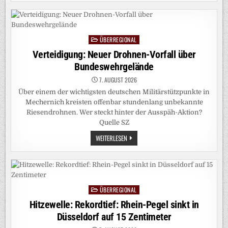
BEIM
POLIZEIPRÄSIDIUM
OFFENBURG
ÜBERREGIONAL
Posted
in
Verteidigung: Neuer Drohnen-Vorfall über
Bundeswehrgelände
7. AUGUST 2026
Über einem der wichtigsten deutschen Militärstützpunkte in
Mechernich kreisten offenbar stundenlang unbekannte
Riesendrohnen. Wer steckt hinter der Ausspäh-Aktion?
Quelle SZ
VERTEIDIGUNG:
WEITERLESEN
NEUER
DROHNEN-
VORFALL
ÜBER
BUNDESWEHRGELÄNDE
ÜBERREGIONAL
Posted
in
Hitzewelle: Rekordtief: Rhein-Pegel sinkt in
Düsseldorf auf 15 Zentimeter