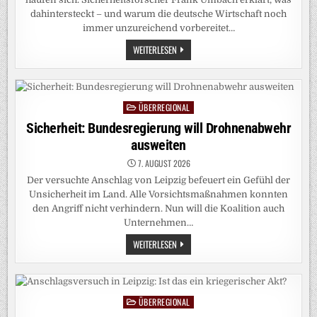
dahintersteckt – und warum die deutsche Wirtschaft noch
immer unzureichend vorbereitet…
ANSCHLÄGE
WEITERLESEN
AUF
KRITISCHE
INFRASTRUKTUR:
„CHINA
UND
RUSSLAND
ÜBERREGIONAL
Posted
WARTEN
NICHT,
in
Sicherheit: Bundesregierung will Drohnenabwehr
BIS
WIR
ausweiten
UNS
BESSER
7. AUGUST 2026
AUFGESTELLT
HABEN“
Der versuchte Anschlag von Leipzig befeuert ein Gefühl der
Unsicherheit im Land. Alle Vorsichtsmaßnahmen konnten
den Angriff nicht verhindern. Nun will die Koalition auch
Unternehmen…
SICHERHEIT:
WEITERLESEN
BUNDESREGIERUNG
WILL
DROHNENABWEHR
AUSWEITEN
ÜBERREGIONAL
Posted
in