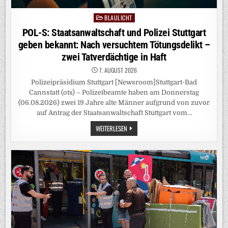
BLAULICHT
Posted
in
POL-S: Staatsanwaltschaft und Polizei Stuttgart
geben bekannt: Nach versuchtem Tötungsdelikt –
zwei Tatverdächtige in Haft
7. AUGUST 2026
Polizeipräsidium Stuttgart [Newsroom]Stuttgart-Bad
Cannstatt (ots) – Polizeibeamte haben am Donnerstag
(06.08.2026) zwei 19 Jahre alte Männer aufgrund von zuvor
auf Antrag der Staatsanwaltschaft Stuttgart vom…
POL-
WEITERLESEN
S:
STAATSANWALTSCHAFT
UND
POLIZEI
STUTTGART
GEBEN
BEKANNT:
NACH
VERSUCHTEM
TÖTUNGSDELIKT
–
ZWEI
TATVERDÄCHTIGE
IN
HAFT