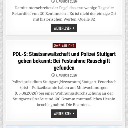
7. AUGUST 2026
Damit unterschreitet der Pegel das erst wenige Tage alte
Rekordtief von 20 Zentimetern. Es ist nicht der einzige Ort
mit historischen Werten. Quelle SZ
HITZEWELLE:
WEITERLESEN
REKORDTIEF:
RHEIN-
PEGEL
SINKT
BLAULICHT
Posted
IN
DÜSSELDORF
in
POL-S: Staatsanwaltschaft und Polizei Stuttgart
AUF
15
geben bekannt: Bei Festnahme Rauschgift
ZENTIMETER
gefunden
7. AUGUST 2026
Polizeipräsidium Stuttgart [Newsroom]Stuttgart-Feuerbach
(ots) – Polizeibeamte haben am Mittwochmorgen
(05.08.2026) bei einer Wohnungsdurchsuchung an der
Stuttgarter Straße rund 120 Gramm mutmaßliches Heroin
beschlagnahmt. Die Beamten…
POL-
WEITERLESEN
S:
STAATSANWALTSCHAFT
UND
POLIZEI