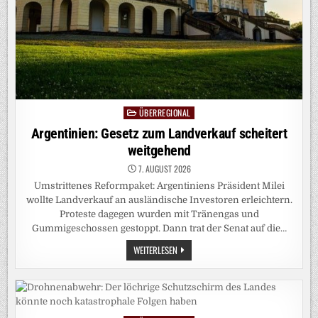
ÜBERREGIONAL
Posted
in
Argentinien: Gesetz zum Landverkauf scheitert
weitgehend
7. AUGUST 2026
Umstrittenes Reformpaket: Argentiniens Präsident Milei
wollte Landverkauf an ausländische Investoren erleichtern.
Proteste dagegen wurden mit Tränengas und
Gummigeschossen gestoppt. Dann trat der Senat auf die…
ARGENTINIEN:
WEITERLESEN
GESETZ
ZUM
LANDVERKAUF
SCHEITERT
WEITGEHEND