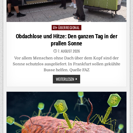
ÜBERREGIONAL
Posted
in
Obdachlose und Hitze: Den ganzen Tag in der
prallen Sonne
7. AUGUST 2026
Vor allem Menschen ohne Dach über dem Kopf sind der
Sonne schutzlos ausgeliefert. In Frankfurt sollen gekühlte
Busse helfen. Quelle FAZ
OBDACHLOSE
WEITERLESEN
UND
HITZE:
DEN
GANZEN
TAG
IN
DER
PRALLEN
SONNE