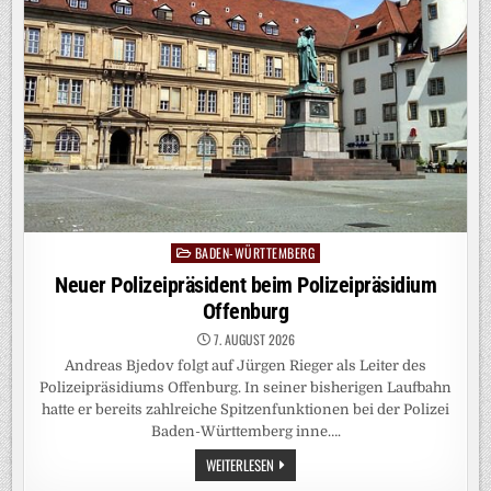
BADEN-WÜRTTEMBERG
Posted
in
Neuer Polizeipräsident beim Polizeipräsidium
Offenburg
7. AUGUST 2026
Andreas Bjedov folgt auf Jürgen Rieger als Leiter des
Polizeipräsidiums Offenburg. In seiner bisherigen Laufbahn
hatte er bereits zahlreiche Spitzenfunktionen bei der Polizei
Baden-Württemberg inne….
NEUER
WEITERLESEN
POLIZEIPRÄSIDENT