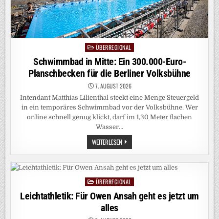
ÜBERREGIONAL
Posted
in
Schwimmbad in Mitte: Ein 300.000-Euro-
Planschbecken für die Berliner Volksbühne
7. AUGUST 2026
Intendant Matthias Lilienthal steckt eine Menge Steuergeld
in ein temporäres Schwimmbad vor der Volksbühne. Wer
online schnell genug klickt, darf im 1,30 Meter flachen
Wasser…
SCHWIMMBAD
WEITERLESEN
IN
MITTE:
EIN
300.000-
EURO-
PLANSCHBECKEN
ÜBERREGIONAL
Posted
FÜR
DIE
in
Leichtathletik: Für Owen Ansah geht es jetzt um
BERLINER
VOLKSBÜHNE
alles