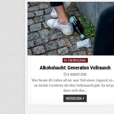
SPITZENKANDIDAT
WILL
„MIETENPOLIZISTEN“
FÜR
BERLIN
ÜBERREGIONAL
Posted
in
Alkoholsucht: Generation Vollrausch
8. AUGUST 2026
Wer heute 40 Jahre alt ist, war Teil einer Jugend, in
es nichts Cooleres als den Vollrausch gab. Es ist gu
dass sich das…
ALKOHOLSUCHT:
WEITERLESEN
GENERATION
VOLLRAUSCH