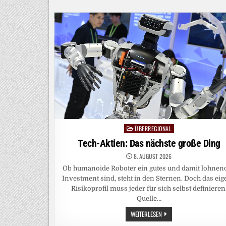
ÜBERREGIONAL
Posted
in
Tech-Aktien: Das nächste große Ding
8. AUGUST 2026
Ob humanoide Roboter ein gutes und damit lohnen
Investment sind, steht in den Sternen. Doch das ei
Risikoprofil muss jeder für sich selbst definieren
Quelle…
TECH-
WEITERLESEN
AKTIEN: