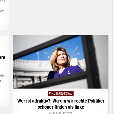
POLIER
echs
ICH
EUCH
DIE
ion
FRESSE“
ere
die
n
n
ÜBERREGIONAL
Posted
in
Wer ist attraktiv?: Warum wir rechte Politiker
schöner finden als linke
8. AUGUST 2026