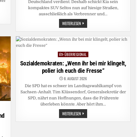
 wer
Deutschland verdient. Deshalb schickt Kia sein
kompaktes SUV Seltos nun auf hiesige Straßen,
ausschließlich als Verbrenner und…
ERSTE
WEITERLESEN
FAHRT:
KIA
SELTOS:
ALLES
ANDERE
IST
SPIELZEUG
ÜBERREGIONAL
Posted
in
Sozialdemokraten: „Wenn ihr bei mir klingelt,
polier ich euch die Fresse“
8. AUGUST 2026
Die SPD hat es schwer im Landtagswahlkampf von
Sachsen-Anhalt. Tim Klüssendorf, Generalsekretär der
SPD, nährt nun Hoffnungen, dass die Frührente
überleben könnte. Aber hört ihm…
SOZIALDEMOKRATEN:
WEITERLESEN
nd
„WENN
IHR
BEI
MIR
KLINGELT,