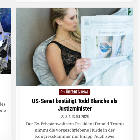
SCHREIBEN:
WARUM
EIN
KI-
ROMAN
VÖLLIG
WERTLOS
IST
ÜBERREGIONAL
Posted
in
US-Senat bestätigt Todd Blanche als
des
Justizminister
gene
8. AUGUST 2026
.
Der Ex-Privatanwalt von Präsident Donald Trump
nimmt die vorgeschriebene Hürde in der
Kongresskammer nur knapp. Auch zwei