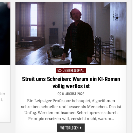
ÜBERREGIONAL
Posted
in
Streit ums Schreiben: Warum ein KI-Roman
völlig wertlos ist
8. AUGUST 2026
 der
t,
Ein Leipziger Professor behauptet, Algorithmen
schreiben schneller und besser als Menschen. Das ist
Unfug. Wer den mühsamen Schreibprozess durch
Prompts ersetzen will, versteht nicht, warum…
STREIT
WEITERLESEN
UMS