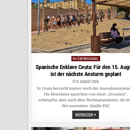
ÜBERREGIONAL
Posted
in
Spanische Enklave Ceuta: Für den 15. Aug
ist der nächste Ansturm geplant
8. AUGUST 2026
In Ceuta herrscht immer noch der Ausnahmezusta
Die Bewohner sprechen von einer „Invasion“,
schimpfen aber auch über Rechtspopulisten, die ih
Not ausnutzen. Quelle FAZ
SPANISCHE
WEITERLESEN
ENKLAVE
CEUTA:
FÜR
DEN