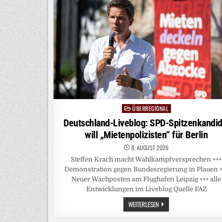
15.
AUGUST
IST
DER
NÄCHSTE
ANSTURM
GEPLANT
ÜBERREGIONAL
Posted
in
Deutschland-Liveblog: SPD-Spitzenkandid
will „Mietenpolizisten“ für Berlin
8. AUGUST 2026
Steffen Krach macht Wahlkampfversprechen +++
Demonstration gegen Bundesregierung in Plauen +
Neuer Wachposten am Flughafen Leipzig +++ alle
Entwicklungen im Liveblog Quelle FAZ
DEUTSCHLAND-
WEITERLESEN
LIVEBLOG:
SPD-