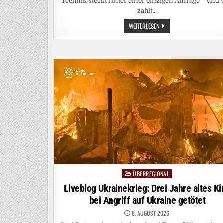
Technik steckt hinter einer einzigen Anfrage – und
zahlt…
SCHNELLER
WEITERLESEN
SCHLAU:
WAS
KOSTET
EINE
KI
ANFRAGE?
ÜBERREGIONAL
Posted
in
Liveblog Ukrainekrieg: Drei Jahre altes Ki
bei Angriff auf Ukraine getötet
8. AUGUST 2026