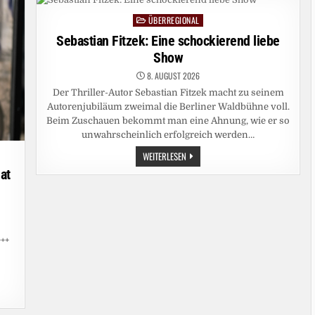
VIELE
AN
ÜBERREGIONAL
Posted
EINE
VERSCHWÖRUNG
in
Sebastian Fitzek: Eine schockierend liebe
Show
8. AUGUST 2026
Der Thriller-Autor Sebastian Fitzek macht zu seinem
Autorenjubiläum zweimal die Berliner Waldbühne voll.
Beim Zuschauen bekommt man eine Ahnung, wie er so
unwahrscheinlich erfolgreich werden…
SEBASTIAN
WEITERLESEN
FITZEK:
at
EINE
SCHOCKIEREND
LIEBE
SHOW
++