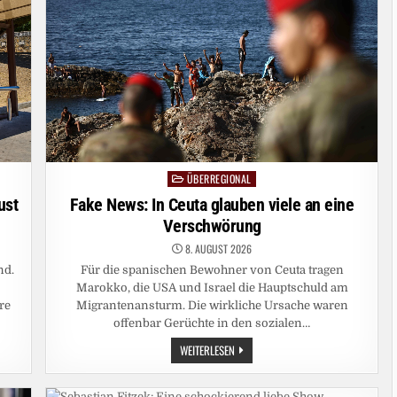
ÜBERREGIONAL
Posted
in
ust
Fake News: In Ceuta glauben viele an eine
Verschwörung
8. AUGUST 2026
nd.
Für die spanischen Bewohner von Ceuta tragen
Marokko, die USA und Israel die Hauptschuld am
re
Migrantenansturm. Die wirkliche Ursache waren
offenbar Gerüchte in den sozialen…
FAKE
WEITERLESEN
NEWS:
IN
CEUTA
GLAUBEN