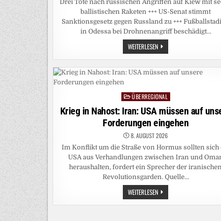
Drei Tote nach russischen Angriffen auf Kiew mit s
ballistischen Raketen +++ US-Senat stimmt
Sanktionsgesetz gegen Russland zu +++ Fußballstad
in Odessa bei Drohnenangriff beschädigt…
LIVEBLOG
WEITERLESEN
UKRAINEKRIEG:
DREI
JAHRE
ALTES
KIND
BEI
ANGRIFF
ÜBERREGIONAL
AUF
Posted
UKRAINE
in
Krieg in Nahost: Iran: USA müssen auf uns
GETÖTET
Forderungen eingehen
8. AUGUST 2026
Im Konflikt um die Straße von Hormus sollten sich 
USA aus Verhandlungen zwischen Iran und Oma
heraushalten, fordert ein Sprecher der iranische
Revolutionsgarden. Quelle…
KRIEG
WEITERLESEN
IN
NAHOST:
IRAN:
USA