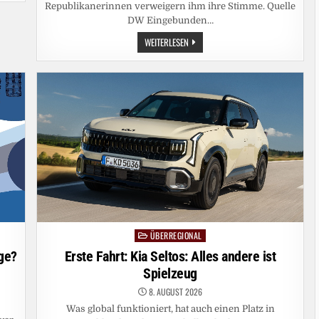
Republikanerinnen verweigern ihm ihre Stimme. Quelle
DW Eingebunden…
US-
WEITERLESEN
SENAT
BESTÄTIGT
TODD
BLANCHE
ALS
JUSTIZMINISTER
ÜBERREGIONAL
Posted
in
Erste Fahrt: Kia Seltos: Alles andere ist
ge?
Spielzeug
8. AUGUST 2026
Was global funktioniert, hat auch einen Platz in