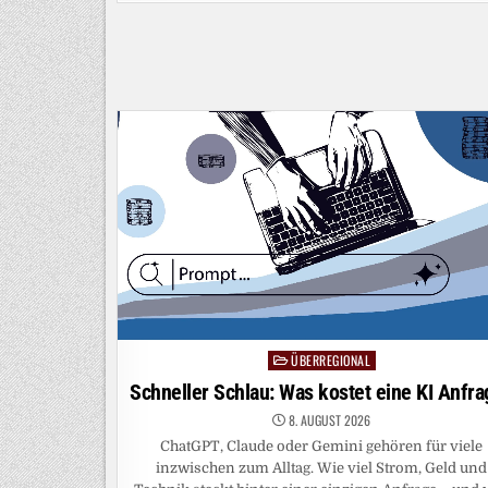
DAS
NÄCHSTE
GROSSE D
ING
ÜBERREGIONAL
Posted
in
Schneller Schlau: Was kostet eine KI Anfra
8. AUGUST 2026
ChatGPT, Claude oder Gemini gehören für viele
inzwischen zum Alltag. Wie viel Strom, Geld und