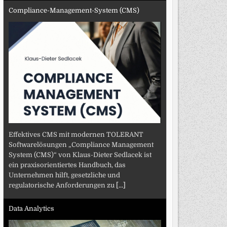
Compliance-Management-System (CMS)
Effektives CMS mit modernen TOLERANT
Softwarelösungen „Compliance Management
System (CMS)“ von Klaus-Dieter Sedlacek ist
ein praxisorientiertes Handbuch, das
Unternehmen hilft, gesetzliche und
regulatorische Anforderungen zu
[...]
Data Analytics