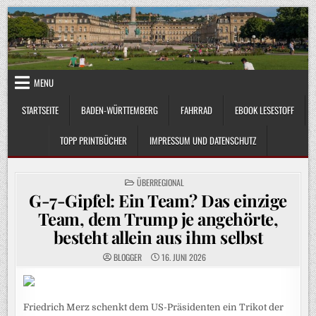
Skip
to
content
MENU
STARTSEITE
BADEN-WÜRTTEMBERG
FAHRRAD
EBOOK LESESTOFF
TOPP PRINTBÜCHER
IMPRESSUM UND DATENSCHUTZ
POSTED
ÜBERREGIONAL
IN
G-7-Gipfel: Ein Team? Das einzige
Team, dem Trump je angehörte,
besteht allein aus ihm selbst
BLOGGER
16. JUNI 2026
Friedrich Merz schenkt dem US-Präsidenten ein Trikot der