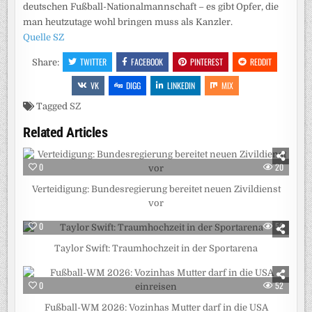
deutschen Fußball-Nationalmannschaft – es gibt Opfer, die
man heutzutage wohl bringen muss als Kanzler.
Quelle SZ
TWITTER
FACEBOOK
PINTEREST
REDDIT
Share:
VK
DIGG
LINKEDIN
MIX
Tagged
SZ
Related Articles
0
20
Verteidigung: Bundesregierung bereitet neuen Zivildienst
vor
0
50
Taylor Swift: Traumhochzeit in der Sportarena
0
52
Fußball-WM 2026: Vozinhas Mutter darf in die USA