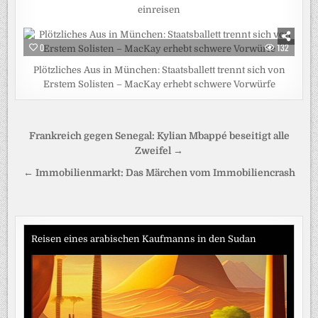
einreisen
0
132
Plötzliches Aus in München: Staatsballett trennt sich von
Erstem Solisten – MacKay erhebt schwere Vorwürfe
Beitragsnavigation
Frankreich gegen Senegal: Kylian Mbappé beseitigt alle
Zweifel →
← Immobilienmarkt: Das Märchen vom Immobiliencrash
Reisen eines arabischen Kaufmanns in den Sudan