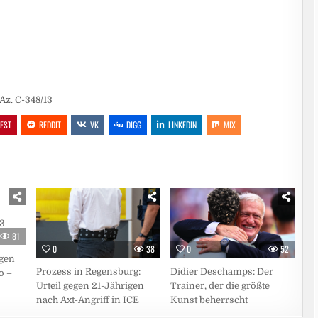
Az. C-348/13
REST
REDDIT
VK
DIGG
LINKEDIN
MIX
81
0
38
0
52
gen
Prozess in Regensburg:
Didier Deschamps: Der
o –
Urteil gegen 21-Jährigen
Trainer, der die größte
nach Axt-Angriff in ICE
Kunst beherrscht