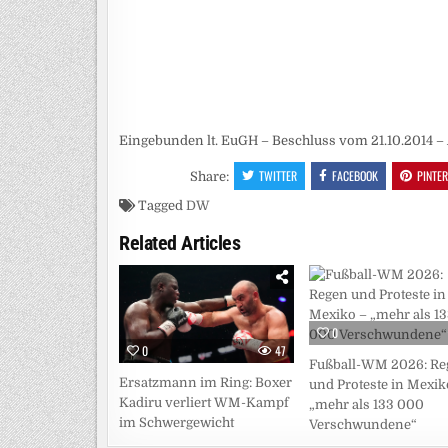
Eingebunden lt. EuGH – Beschluss vom 21.10.2014 – 
TWITTER
FACEBOOK
PINTE
Share:
Tagged
DW
Related Articles
0
0
47
Fußball-WM 2026: Re
Ersatzmann im Ring: Boxer
und Proteste in Mexik
Kadiru verliert WM-Kampf
„mehr als 133 000
im Schwergewicht
Verschwundene“