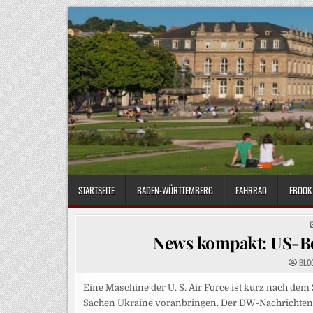
Skip
to
content
STARTSEITE
BADEN-WÜRTTEMBERG
FAHRRAD
EBOOK 
News kompakt: US-Bo
BLO
Eine Maschine der U. S. Air Force ist kurz nach dem
Sachen Ukraine voranbringen. Der DW-Nachrichten