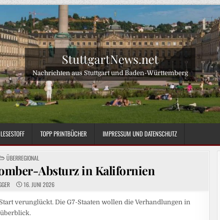
StuttgartNews.net
Nachrichten aus Stuttgart und Baden-Württemberg
LESESTOFF
TOPP PRINTBÜCHER
IMPRESSUM UND DATENSCHUTZ
POSTED
ÜBERREGIONAL
IN
mber-Absturz in Kalifornien
GGER
16. JUNI 2026
 Start verunglückt. Die G7-Staaten wollen die Verhandlungen in
überblick.