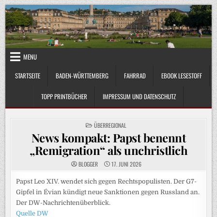
Skip
to
content
MENU
STARTSEITE
BADEN-WÜRTTEMBERG
FAHRRAD
EBOOK LESESTOFF
TOPP PRINTBÜCHER
IMPRESSUM UND DATENSCHUTZ
POSTED
ÜBERREGIONAL
IN
News kompakt: Papst benennt
„Remigration“ als unchristlich
BLOGGER
17. JUNI 2026
Papst Leo XIV. wendet sich gegen Rechtspopulisten. Der G7-
Gipfel in Évian kündigt neue Sanktionen gegen Russland an.
Der DW-Nachrichtenüberblick.
Quelle DW