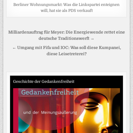
Berliner Wohnungsmarkt: Was die Linkspartei enteignen
will, hat sie als PDS verkauft
Beitragsnavigation
Milliardenauftrag für Meyer: Die Energiewende rettet eine
deutsche Traditionswerft →
← Umgang mit Fifa und IOC: Was soll diese Kumpanei,
diese Leisetreterei?
Geschichte der Gedankenfreiheit