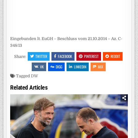
Eingebunden lt. EuGH – Beschluss vom 21.10.2014 – Az. C-
348/13
TWITTER
FACEBOOK
PINTEREST
REDDIT
Share:
VK
DIGG
LINKEDIN
MIX
Tagged
DW
Related Articles