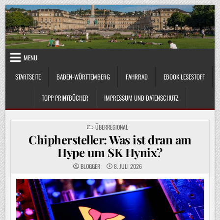
Skip
to
content
MENU
STARTSEITE
BADEN-WÜRTTEMBERG
FAHRRAD
EBOOK LESESTOFF
TOPP PRINTBÜCHER
IMPRESSUM UND DATENSCHUTZ
POSTED
ÜBERREGIONAL
IN
Chiphersteller: Was ist dran am
Hype um SK Hynix?
BLOGGER
8. JULI 2026