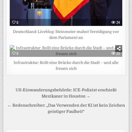
0
24
Deutschland-Liveblog: Steinmeier mahnt Vereidigung vor
dem Parlament an
0
23
Infrastruktur: Rollt eine Brücke durch die Stadt – und alle
freuen sich
Beitragsnavigation
US-Einwanderungsbehörde: ICE-Polizist erschießt
Mexikaner in Houston →
← Redenschreiber: „Das Verwenden der KI ist kein Zeichen
geistiger Faulheit“