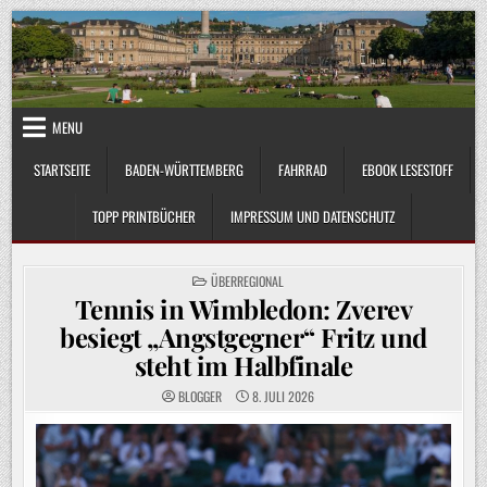
Skip
to
content
MENU
STARTSEITE
BADEN-WÜRTTEMBERG
FAHRRAD
EBOOK LESESTOFF
TOPP PRINTBÜCHER
IMPRESSUM UND DATENSCHUTZ
POSTED
ÜBERREGIONAL
IN
Tennis in Wimbledon: Zverev
besiegt „Angstgegner“ Fritz und
steht im Halbfinale
BLOGGER
8. JULI 2026