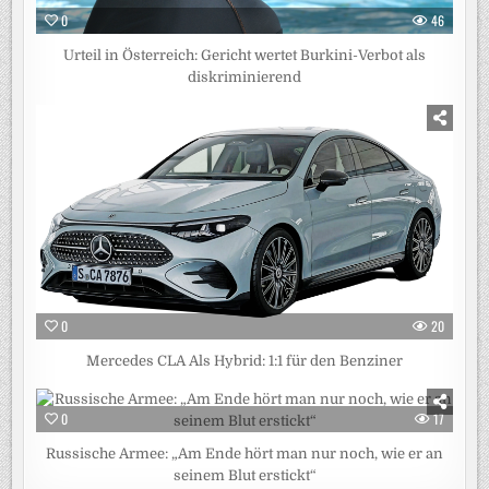
0
46
Urteil in Österreich: Gericht wertet Burkini-Verbot als
diskriminierend
0
20
Mercedes CLA Als Hybrid: 1:1 für den Benziner
0
17
Russische Armee: „Am Ende hört man nur noch, wie er an
seinem Blut erstickt“