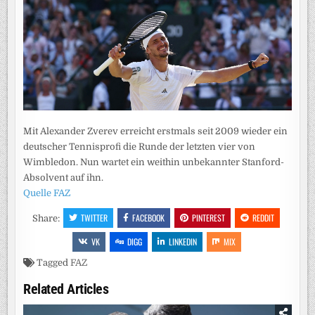
Mit Alexander Zverev erreicht erstmals seit 2009 wieder ein
deutscher Tennisprofi die Runde der letzten vier von
Wimbledon. Nun wartet ein weithin unbekannter Stanford-
Absolvent auf ihn.
Quelle FAZ
TWITTER
FACEBOOK
PINTEREST
REDDIT
Share:
VK
DIGG
LINKEDIN
MIX
Tagged
FAZ
Related Articles