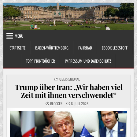
Skip
to
content
MENU
STARTSEITE
BADEN-WÜRTTEMBERG
FAHRRAD
EBOOK LESESTOFF
TOPP PRINTBÜCHER
IMPRESSUM UND DATENSCHUTZ
POSTED
ÜBERREGIONAL
IN
Trump über Iran: „Wir haben viel
Zeit mit ihnen verschwendet“
BLOGGER
8. JULI 2026