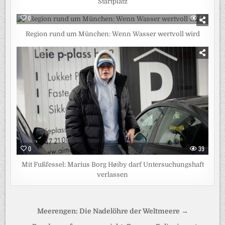
Startplatz
0
47
Region rund um München: Wenn Wasser wertvoll wird
0
39
Mit Fußfessel: Marius Borg Høiby darf Untersuchungshaft
verlassen
Beitragsnavigation
Meerengen: Die Nadelöhre der Weltmeere →