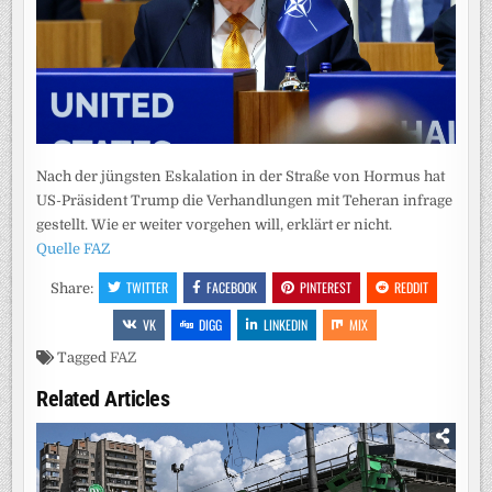
Nach der jüngsten Eskalation in der Straße von Hormus hat
US-Präsident Trump die Verhandlungen mit Teheran infrage
gestellt. Wie er weiter vorgehen will, erklärt er nicht.
Quelle FAZ
TWITTER
FACEBOOK
PINTEREST
REDDIT
Share:
VK
DIGG
LINKEDIN
MIX
Tagged
FAZ
Related Articles