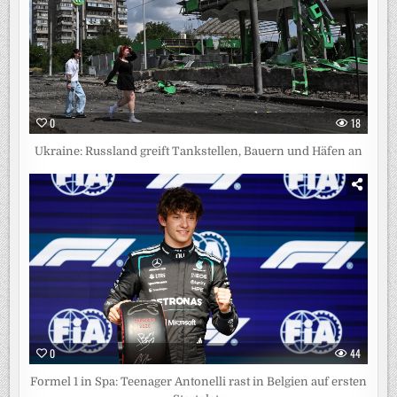
0
18
Ukraine: Russland greift Tankstellen, Bauern und Häfen an
0
44
Formel 1 in Spa: Teenager Antonelli rast in Belgien auf ersten