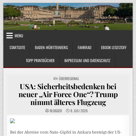
Skip
to
content
MENU
STARTSEITE
BADEN-WÜRTTEMBERG
FAHRRAD
EBOOK LESESTOFF
TOPP PRINTBÜCHER
IMPRESSUM UND DATENSCHUTZ
POSTED
ÜBERREGIONAL
IN
USA: Sicherheitsbedenken bei
neuer „Air Force One“? Trump
nimmt älteres Flugzeug
BLOGGER
8. JULI 2026
Bei der Abreise vom Nato-Gipfel in Ankara besteigt der US-