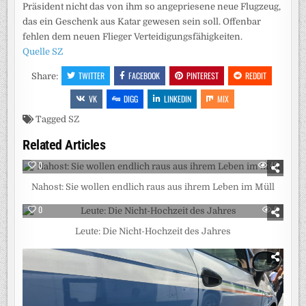
Präsident nicht das von ihm so angepriesene neue Flugzeug,
das ein Geschenk aus Katar gewesen sein soll. Offenbar
fehlen dem neuen Flieger Verteidigungsfähigkeiten.
Quelle SZ
TWITTER
FACEBOOK
PINTEREST
REDDIT
Share:
VK
DIGG
LINKEDIN
MIX
Tagged
SZ
Related Articles
0
48
Nahost: Sie wollen endlich raus aus ihrem Leben im Müll
0
6
Leute: Die Nicht-Hochzeit des Jahres