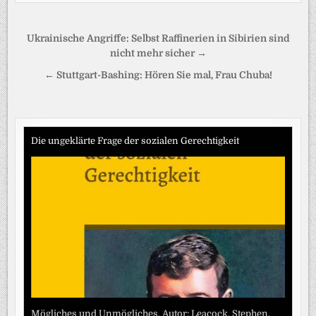
Beitragsnavigation
Ukrainische Angriffe: Selbst Raffinerien in Sibirien sind
nicht mehr sicher →
← Stuttgart-Bashing: Hören Sie mal, Frau Chuba!
Die ungeklärte Frage der sozialen Gerechtigkeit
Mögliches und Unmögliches. Autor: Leacock, Stephen.