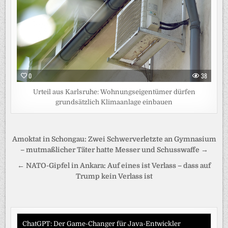
0
38
Urteil aus Karlsruhe: Wohnungseigentümer dürfen
grundsätzlich Klimaanlage einbauen
Beitragsnavigation
Amoktat in Schongau: Zwei Schwerverletzte an Gymnasium
– mutmaßlicher Täter hatte Messer und Schusswaffe →
← NATO-Gipfel in Ankara: Auf eines ist Verlass – dass auf
Trump kein Verlass ist
ChatGPT: Der Game-Changer für Java-Entwickler