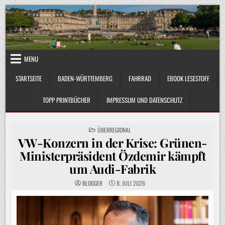
Skip
to
content
MENU
STARTSEITE
BADEN-WÜRTTEMBERG
FAHRRAD
EBOOK LESESTOFF
TOPP PRINTBÜCHER
IMPRESSUM UND DATENSCHUTZ
POSTED
ÜBERREGIONAL
IN
VW-Konzern in der Krise: Grünen-
Ministerpräsident Özdemir kämpft
um Audi-Fabrik
BLOGGER
8. JULI 2026