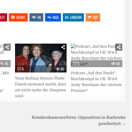
REST
REDDIT
VK
DIGG
LINKEDIN
MIX
46
0
69
0
80
 „Mit
Podcast „Auf den Punkt“:
Neue Rolling-Stones-Platte:
Machtkampf in UK: Wird
Damit niemand merkt, dass
Andy Burnham der nächste
sie nicht mehr die Jüngsten
en“
Premier?
sind
Krankenkassenreform: Opposition in Karlsruhe
gescheitert →