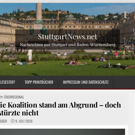
StuttgartNews.net
Nachrichten aus Stuttgart und Baden-Württemberg
LESESTOFF
TOPP PRINTBÜCHER
IMPRESSUM UND DATENSCHUTZ
POSTED
ÜBERREGIONAL
IN
ie Koalition stand am Abgrund – doch
stürzte nicht
OGGER
9. JULI 2026