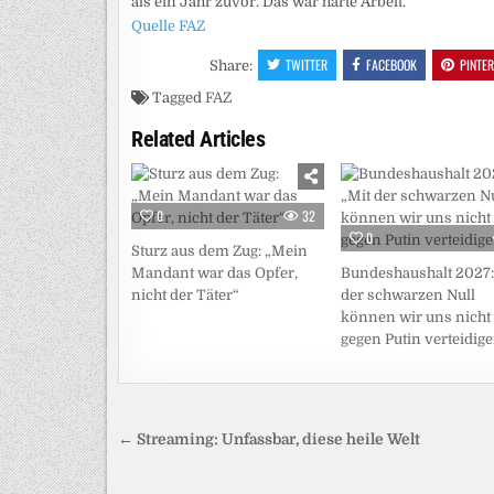
als ein Jahr zuvor. Das war harte Arbeit.
Quelle FAZ
TWITTER
FACEBOOK
PINTE
Share:
Tagged
FAZ
Related Articles
0
32
0
Sturz aus dem Zug: „Mein
Mandant war das Opfer,
Bundeshaushalt 2027:
nicht der Täter“
der schwarzen Null
können wir uns nicht
gegen Putin verteidig
Beitragsnavigation
← Streaming: Unfassbar, diese heile Welt