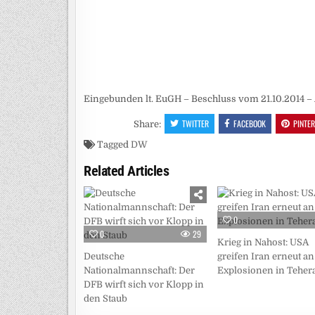
Eingebunden lt. EuGH – Beschluss vom 21.10.2014 – 
TWITTER
FACEBOOK
PINTE
Share:
Tagged
DW
Related Articles
0
0
29
Krieg in Nahost: USA
Deutsche
greifen Iran erneut an
Nationalmannschaft: Der
Explosionen in Teher
DFB wirft sich vor Klopp in
den Staub