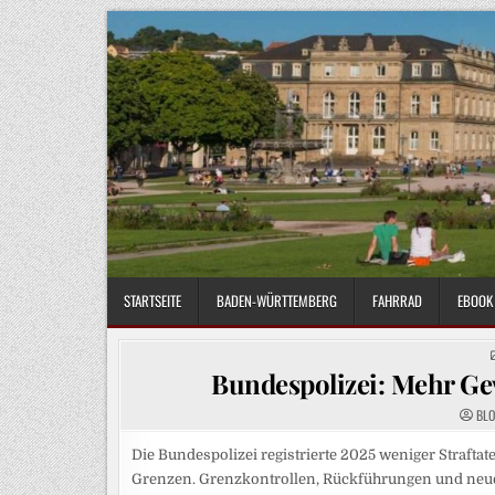
Skip
to
content
STARTSEITE
BADEN-WÜRTTEMBERG
FAHRRAD
EBOOK 
Bundespolizei: Mehr Gew
BL
Die Bundespolizei registrierte 2025 weniger Straft
Grenzen. Grenzkontrollen, Rückführungen und neue