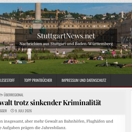
StuttgartNews.net
Nachrichten aus Stuttgart und Baden-Württemberg
LESESTOFF
TOPP PRINTBÜCHER
IMPRESSUM UND DATENSCHUTZ
POSTED
ÜBERREGIONAL
IN
alt trotz sinkender Kriminalität
OGGER
9. JULI 2026
aten insgesamt, aber mehr Gewalt an Bahnhöfen, Flughäfen und
 Aufgaben prägen die Jahresbilanz.