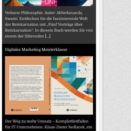
Vedanta-Philosophie. Autor: Abhedananda,
Swami. Entdecken Sie die faszinierende Welt
der Reinkarnation mit „Fünf Vorträge über
Reinkarnation“. In diesem Buch werden Sie von
einem der führenden
[...]
Digitales Marketing Meisterklasse
Der Weg zu mehr Umsatz – Komplettleitfaden
für IT-Unternehmen. Klaus-Dieter Sedlacek, ein