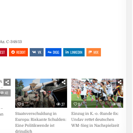
Az. C-348/13
REST
REDDIT
VK
DIGG
LINKEDIN
MIX
41
0
80
0
27
 –
Einzug in K.-o.-Runde fix:
Staatsverschuldung in
an
Undav rettet deutschen
Europa: Riskante Schulden:
WM-Sieg in Nachspielzeit
Eine Politikwende ist
dringlich