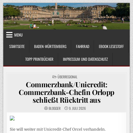
Skip
to
content
MENU
STARTSEITE
BADEN-WÜRTTEMBERG
FAHRRAD
EBOOK LESESTOFF
TOPP PRINTBÜCHER
IMPRESSUM UND DATENSCHUTZ
POSTED
ÜBERREGIONAL
IN
Commerzbank/Unicredit:
Commerzbank-Chefin Orlopp
schließt Rücktritt aus
BLOGGER
9. JULI 2026
Sie will weiter mit Unicredit-Chef Orcel verhandeln.