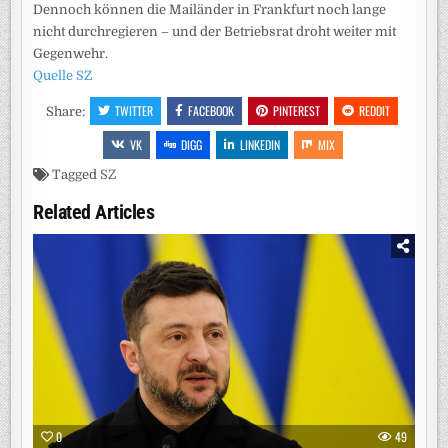
Dennoch können die Mailänder in Frankfurt noch lange
nicht durchregieren – und der Betriebsrat droht weiter mit
Gegenwehr.
Quelle SZ
TWITTER
FACEBOOK
PINTEREST
REDDIT
Share:
VK
DIGG
LINKEDIN
MIX
Tagged
SZ
Related Articles
0
49