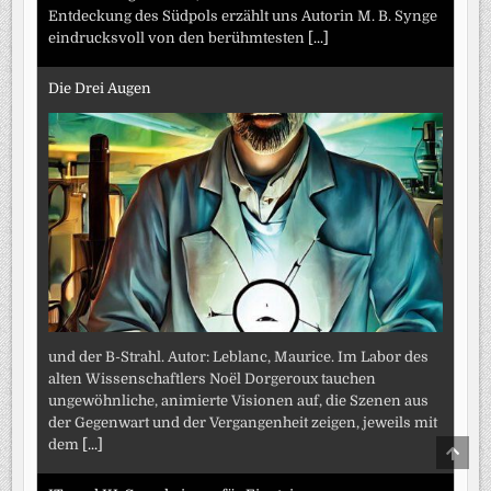
Entdeckung des Südpols erzählt uns Autorin M. B. Synge
eindrucksvoll von den berühmtesten
[...]
Die Drei Augen
und der B-Strahl. Autor: Leblanc, Maurice. Im Labor des
alten Wissenschaftlers Noël Dorgeroux tauchen
ungewöhnliche, animierte Visionen auf, die Szenen aus
der Gegenwart und der Vergangenheit zeigen, jeweils mit
dem
[...]
SCRO
TO
TOP