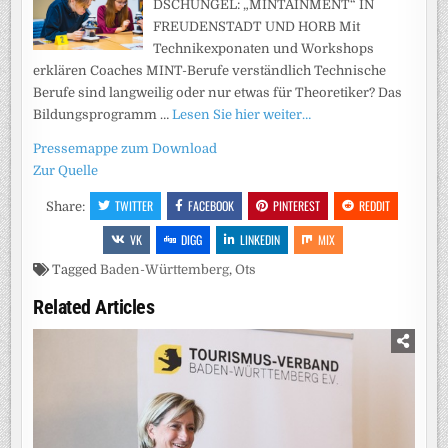
DSCHUNGEL: „MINTAINMENT“ IN
FREUDENSTADT UND HORB Mit
Technikexponaten und Workshops
erklären Coaches MINT-Berufe verständlich Technische
Berufe sind langweilig oder nur etwas für Theoretiker? Das
Bildungsprogramm …
Lesen Sie hier weiter…
Pressemappe zum Download
Zur Quelle
TWITTER
FACEBOOK
PINTEREST
REDDIT
Share:
VK
DIGG
LINKEDIN
MIX
Tagged
Baden-Württemberg
,
Ots
Related Articles