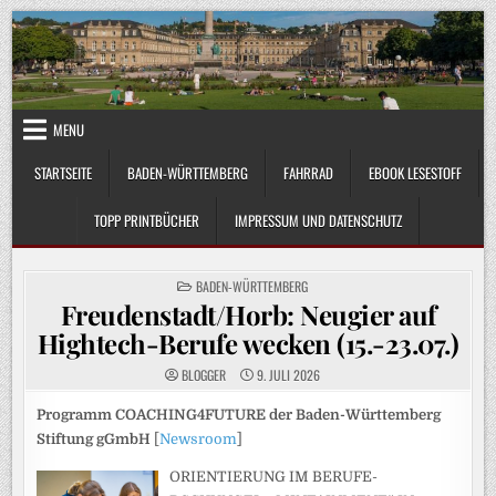
Skip
to
content
MENU
STARTSEITE
BADEN-WÜRTTEMBERG
FAHRRAD
EBOOK LESESTOFF
TOPP PRINTBÜCHER
IMPRESSUM UND DATENSCHUTZ
POSTED
BADEN-WÜRTTEMBERG
IN
Freudenstadt/Horb: Neugier auf
Hightech-Berufe wecken (15.-23.07.)
BLOGGER
9. JULI 2026
Programm COACHING4FUTURE der Baden-Württemberg
Stiftung gGmbH
[
Newsroom
]
ORIENTIERUNG IM BERUFE-