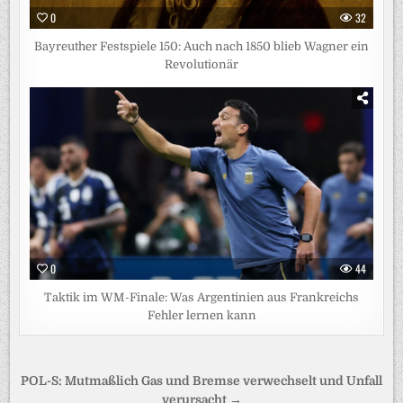
0
32
Bayreuther Festspiele 150: Auch nach 1850 blieb Wagner ein
Revolutionär
0
44
Taktik im WM-Finale: Was Argentinien aus Frankreichs
Fehler lernen kann
Beitragsnavigation
POL-S: Mutmaßlich Gas und Bremse verwechselt und Unfall
verursacht →