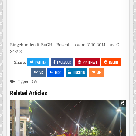
Eingebunden lt. EuGH – Beschluss vom 21.10.2014 – Az. C-
348/13
TWITTER
FACEBOOK
PINTEREST
REDDIT
Share:
VK
DIGG
LINKEDIN
MIX
Tagged
DW
Related Articles