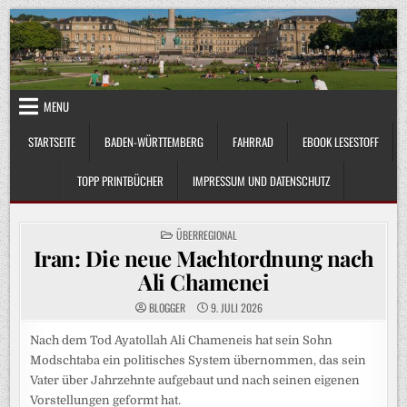
Skip
to
content
MENU
STARTSEITE
BADEN-WÜRTTEMBERG
FAHRRAD
EBOOK LESESTOFF
TOPP PRINTBÜCHER
IMPRESSUM UND DATENSCHUTZ
POSTED
ÜBERREGIONAL
IN
Iran: Die neue Machtordnung nach
Ali Chamenei
BLOGGER
9. JULI 2026
Nach dem Tod Ayatollah Ali Chameneis hat sein Sohn
Modschtaba ein politisches System übernommen, das sein
Vater über Jahrzehnte aufgebaut und nach seinen eigenen
Vorstellungen geformt hat.