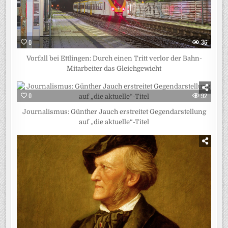
0
36
Vorfall bei Ettlingen: Durch einen Tritt verlor der Bahn-
Mitarbeiter das Gleichgewicht
0
92
Journalismus: Günther Jauch erstreitet Gegendarstellung
auf „die aktuelle“-Titel