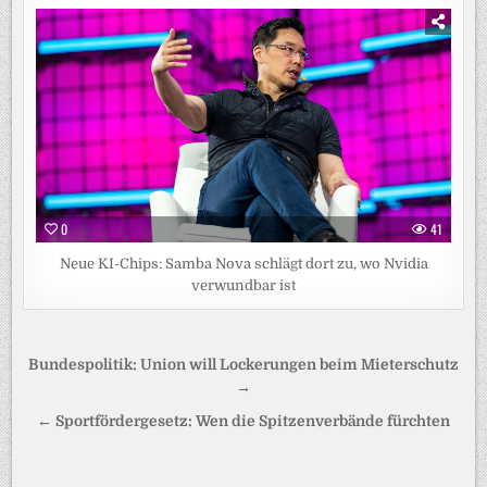
0
41
Neue KI-Chips: Samba Nova schlägt dort zu, wo Nvidia
verwundbar ist
Beitragsnavigation
Bundespolitik: Union will Lockerungen beim Mieterschutz
→
← Sportfördergesetz: Wen die Spitzenverbände fürchten