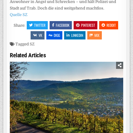
Anwohner in Angst und Schrecken – und hält Polizei und
Stadt auf Trab. Doch die sind weitgehend machtlos.
Quelle SZ
TWITTER
FACEBOOK
PINTEREST
REDDIT
Share:
VK
DIGG
LINKEDIN
MIX
Tagged
SZ
Related Articles