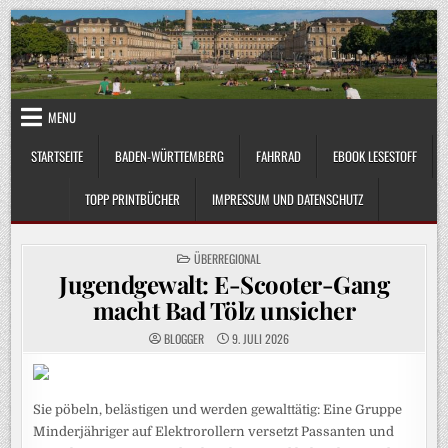
Skip
to
content
MENU
STARTSEITE
BADEN-WÜRTTEMBERG
FAHRRAD
EBOOK LESESTOFF
TOPP PRINTBÜCHER
IMPRESSUM UND DATENSCHUTZ
POSTED
ÜBERREGIONAL
IN
Jugendgewalt: E-Scooter-Gang
macht Bad Tölz unsicher
BLOGGER
9. JULI 2026
Sie pöbeln, belästigen und werden gewalttätig: Eine Gruppe
Minderjähriger auf Elektrorollern versetzt Passanten und