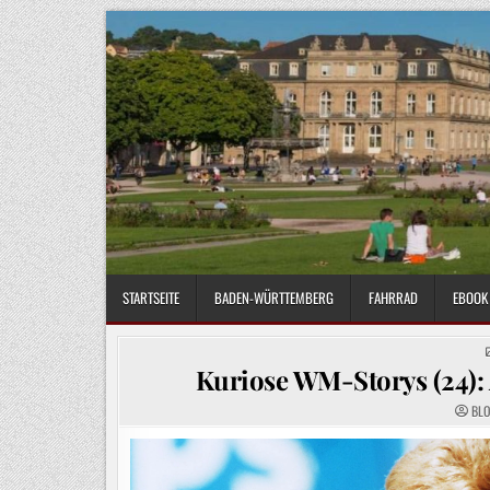
Skip
to
content
STARTSEITE
BADEN-WÜRTTEMBERG
FAHRRAD
EBOOK 
Kuriose WM-Storys (24):
BL