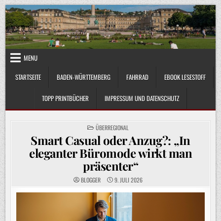
Skip
to
content
MENU
STARTSEITE
BADEN-WÜRTTEMBERG
FAHRRAD
EBOOK LESESTOFF
TOPP PRINTBÜCHER
IMPRESSUM UND DATENSCHUTZ
POSTED
ÜBERREGIONAL
IN
Smart Casual oder Anzug?: „In
eleganter Büromode wirkt man
präsenter“
BLOGGER
9. JULI 2026