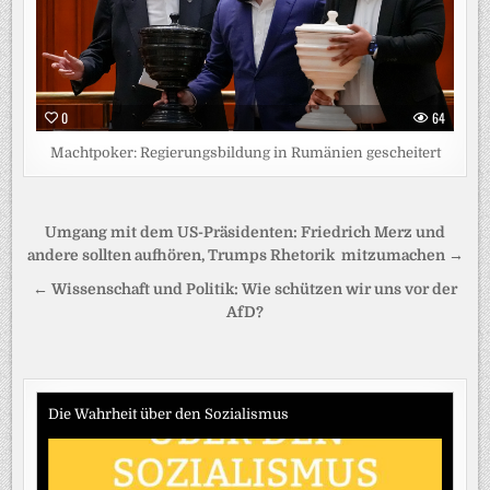
0
64
Machtpoker: Regierungsbildung in Rumänien gescheitert
Beitragsnavigation
Umgang mit dem US-Präsidenten: Friedrich Merz und
andere sollten aufhören, Trumps Rhetorik mitzumachen →
← Wissenschaft und Politik: Wie schützen wir uns vor der
AfD?
Die Wahrheit über den Sozialismus