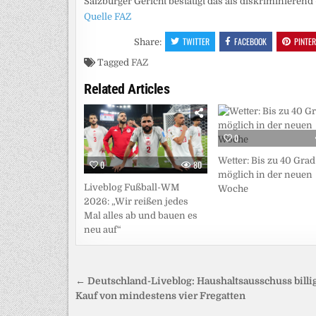
Salzburger Gericht bestätigt das als diskriminieren
Quelle FAZ
TWITTER
FACEBOOK
PINTE
Share:
Tagged
FAZ
Related Articles
0
Wetter: Bis zu 40 Grad
0
80
möglich in der neuen
Liveblog Fußball-WM
Woche
2026: „Wir reißen jedes
Mal alles ab und bauen es
neu auf“
Beitragsnavigation
← Deutschland-Liveblog: Haushaltsausschuss billi
Kauf von mindestens vier Fregatten