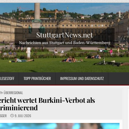
StuttgartNews.net
Nachrichten aus Stuttgart und Baden-Württemberg
LESESTOFF
TOPP PRINTBÜCHER
IMPRESSUM UND DATENSCHUTZ
POSTED
ÜBERREGIONAL
IN
ericht wertet Burkini-Verbot als
kriminierend
OGGER
9. JULI 2026