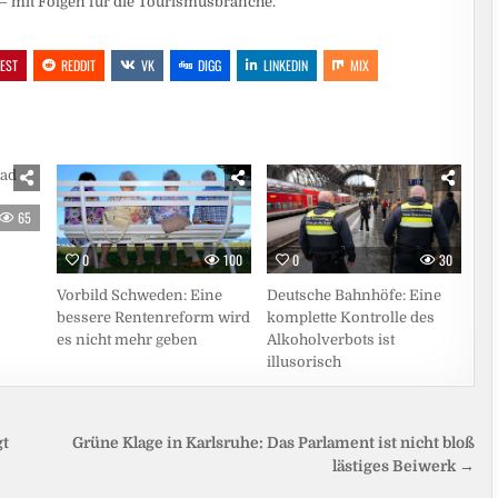
d – mit Folgen für die Tourismusbranche.
REST
REDDIT
VK
DIGG
LINKEDIN
MIX
65
0
100
0
30
Vorbild Schweden: Eine
Deutsche Bahnhöfe: Eine
bessere Rentenreform wird
komplette Kontrolle des
es nicht mehr geben
Alkoholverbots ist
illusorisch
gt
Grüne Klage in Karlsruhe: Das Parlament ist nicht bloß
lästiges Beiwerk →