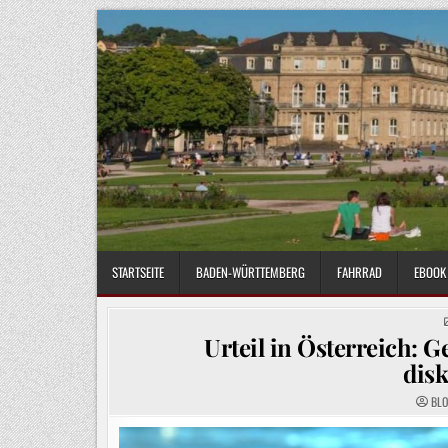
Skip
to
content
STARTSEITE
BADEN-WÜRTTEMBERG
FAHRRAD
EBOOK 
Urteil in Österreich: G
dis
BL