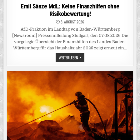
in
Emil Sänze MdL: Keine Finanzhilfen ohne
Risikobewertung!
8. AUGUST 2026
AfD-Fraktion im Landtag von Baden-Württemberg
[Newsroom] Pressemitteilung Stuttgart, den 07.08.2026 Die
vorgelegte Übersicht der Finanzhilfen des Landes Baden-
Württemberg für das Haushaltsjahr 2025 zeigt erneut ein…
EMIL
WEITERLESEN
SÄNZE
MDL:
KEINE
FINANZHILFEN
OHNE
RISIKOBEWERTUNG!