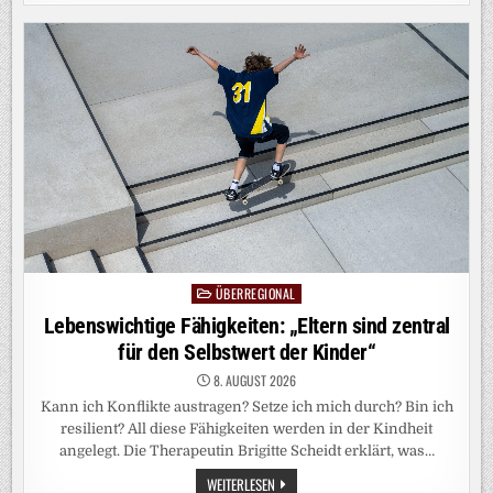
DEUTSCHLAND:
EIN
LAND
IM
TROCKENSTRESS
ÜBERREGIONAL
Posted
in
Lebenswichtige Fähigkeiten: „Eltern sind zentral
für den Selbstwert der Kinder“
8. AUGUST 2026
Kann ich Konflikte austragen? Setze ich mich durch? Bin ich
resilient? All diese Fähigkeiten werden in der Kindheit
angelegt. Die Therapeutin Brigitte Scheidt erklärt, was…
LEBENSWICHTIGE
WEITERLESEN