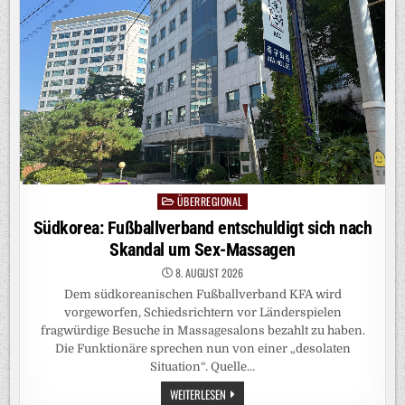
ANGRIFFE
AUF
SAUDI-
ARABIEN
ÜBERREGIONAL
Posted
in
Südkorea: Fußballverband entschuldigt sich nach
Skandal um Sex-Massagen
8. AUGUST 2026
Dem südkoreanischen Fußballverband KFA wird
vorgeworfen, Schiedsrichtern vor Länderspielen
fragwürdige Besuche in Massagesalons bezahlt zu haben.
Die Funktionäre sprechen nun von einer „desolaten
Situation“. Quelle…
SÜDKOREA:
WEITERLESEN