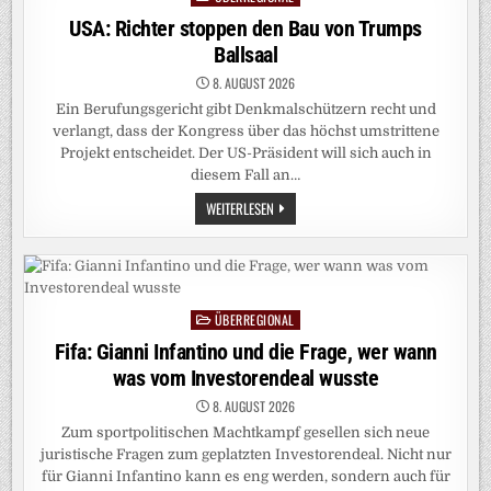
WEITERER
ESKALATION
in
USA: Richter stoppen den Bau von Trumps
IN
JEMEN
Ballsaal
8. AUGUST 2026
Ein Berufungsgericht gibt Denkmalschützern recht und
verlangt, dass der Kongress über das höchst umstrittene
Projekt entscheidet. Der US-Präsident will sich auch in
diesem Fall an…
USA:
WEITERLESEN
RICHTER
STOPPEN
DEN
BAU
VON
TRUMPS
BALLSAAL
ÜBERREGIONAL
Posted
in
Fifa: Gianni Infantino und die Frage, wer wann
was vom Investorendeal wusste
8. AUGUST 2026
Zum sportpolitischen Machtkampf gesellen sich neue
juristische Fragen zum geplatzten Investorendeal. Nicht nur
für Gianni Infantino kann es eng werden, sondern auch für