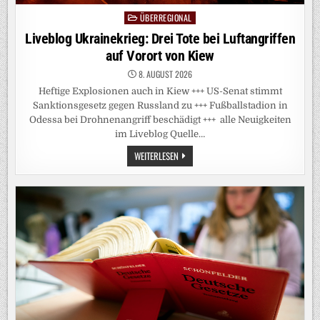
ÜBERREGIONAL
Posted
in
Liveblog Ukrainekrieg: Drei Tote bei Luftangriffen
auf Vorort von Kiew
8. AUGUST 2026
Heftige Explosionen auch in Kiew +++ US-Senat stimmt
Sanktionsgesetz gegen Russland zu +++ Fußballstadion in
Odessa bei Drohnenangriff beschädigt +++ alle Neuigkeiten
im Liveblog Quelle…
LIVEBLOG
WEITERLESEN
UKRAINEKRIEG:
DREI
TOTE
BEI
LUFTANGRIFFEN
AUF
VORORT
VON
KIEW