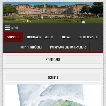
Skip
to
content
MENU
STARTSEITE
BADEN-WÜRTTEMBERG
FAHRRAD
EBOOK LESESTOFF
TOPP PRINTBÜCHER
IMPRESSUM UND DATENSCHUTZ
STUTTGART
AKTUELL