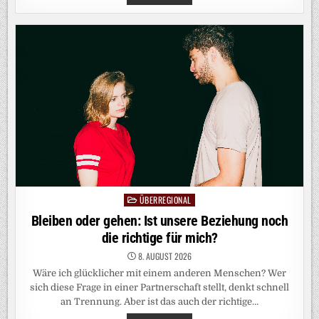
FÄHIGKEITEN:
„ELTERN
SIND
ZENTRAL
FÜR
DEN
SELBSTWERT
DER
KINDER“
ÜBERREGIONAL
Posted
in
Bleiben oder gehen: Ist unsere Beziehung noch
die richtige für mich?
8. AUGUST 2026
Wäre ich glücklicher mit einem anderen Menschen? Wer
sich diese Frage in einer Partnerschaft stellt, denkt schnell
an Trennung. Aber ist das auch der richtige…