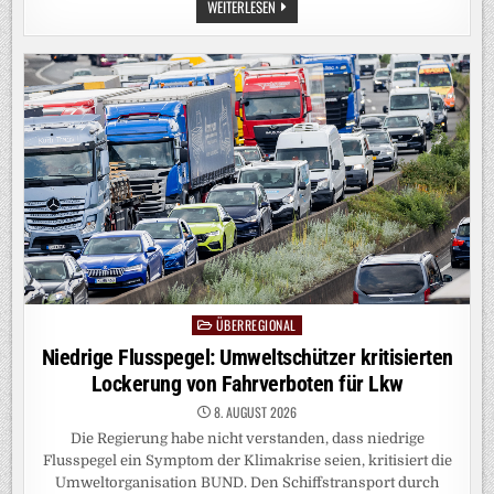
BLEIBEN
WEITERLESEN
ODER
GEHEN:
IST
UNSERE
BEZIEHUNG
NOCH
DIE
RICHTIGE
FÜR
MICH?
ÜBERREGIONAL
Posted
in
Niedrige Flusspegel: Umweltschützer kritisierten
Lockerung von Fahrverboten für Lkw
8. AUGUST 2026
Die Regierung habe nicht verstanden, dass niedrige
Flusspegel ein Symptom der Klimakrise seien, kritisiert die
Umweltorganisation BUND. Den Schiffstransport durch