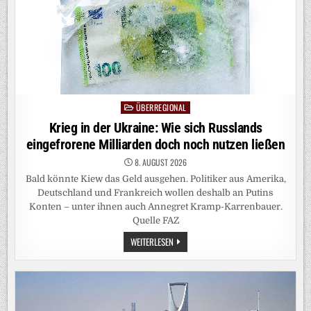
ÜBERREGIONAL
Posted
in
Krieg in der Ukraine: Wie sich Russlands
eingefrorene Milliarden doch noch nutzen ließen
8. AUGUST 2026
Bald könnte Kiew das Geld ausgehen. Politiker aus Amerika,
Deutschland und Frankreich wollen deshalb an Putins
Konten – unter ihnen auch Annegret Kramp-Karrenbauer.
Quelle FAZ
KRIEG
WEITERLESEN
IN
DER
UKRAINE:
WIE
SICH
RUSSLANDS
EINGEFRORENE