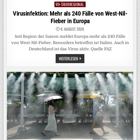
ÜBERREGIONAL
Posted
in
Virusinfektion: Mehr als 240 Fälle von West-Nil-
Fieber in Europa
8. AUGUST 2026
Seit Beginn der Saison meldet Europa mehr als 240 Fälle
von West-Nil-Fieber. Besonders betroffen ist Italien. Auch in
Deutschland ist das Virus aktiv. Quelle FAZ
VIRUSINFEKTION:
WEITERLESEN
MEHR
ALS
240
FÄLLE
VON
WEST-
NIL-
FIEBER
IN
EUROPA