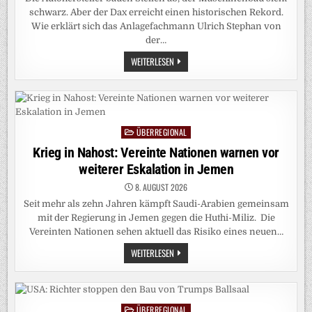
schwarz. Aber der Dax erreicht einen historischen Rekord.
Wie erklärt sich das Anlagefachmann Ulrich Stephan von
der…
ANLAGEEXPERTE
WEITERLESEN
STEPHAN:
WARUM
DER
DAX
TROTZ
DEUTSCHLANDS
NIEDERGANG
ÜBERREGIONAL
SO
Posted
GUT
in
Krieg in Nahost: Vereinte Nationen warnen vor
LÄUFT
weiterer Eskalation in Jemen
8. AUGUST 2026
Seit mehr als zehn Jahren kämpft Saudi-Arabien gemeinsam
mit der Regierung in Jemen gegen die Huthi-Miliz. Die
Vereinten Nationen sehen aktuell das Risiko eines neuen…
KRIEG
WEITERLESEN
IN
NAHOST:
VEREINTE
NATIONEN
WARNEN
VOR
ÜBERREGIONAL
Posted