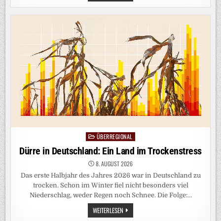
FUSSBALLVERBAND E
NTSCHULDIGT S
ICH N
ACH S
KANDAL U
M S
EX-M
ASSAGEN
ÜBERREGIONAL
Posted
in
Dürre in Deutschland: Ein Land im Trockenstress
8. AUGUST 2026
Das erste Halbjahr des Jahres 2026 war in Deutschland zu
trocken. Schon im Winter fiel nicht besonders viel
Niederschlag, weder Regen noch Schnee. Die Folge:…
DÜRRE
WEITERLESEN
IN