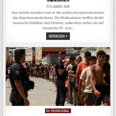
8. AUGUST 2026
Das Gesetz wandert nun in die andere Kongresskammer,
das Repräsentantenhaus. Die Maßnahmen treffen direkt
russische Politiker und Firmen; außerdem zielen sie auf
russische Öl- und…
USA:
WEITERLESEN
US-
SENAT
STIMMT
FÜR
GESETZ
ZU
RUSSLAND-
SANKTIONEN
ÜBERREGIONAL
Posted
in