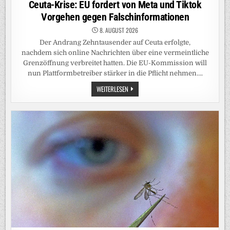
Ceuta-Krise: EU fordert von Meta und Tiktok
Vorgehen gegen Falschinformationen
8. AUGUST 2026
Der Andrang Zehntausender auf Ceuta erfolgte,
nachdem sich online Nachrichten über eine vermeintliche
Grenzöffnung verbreitet hatten. Die EU-Kommission will
nun Plattformbetreiber stärker in die Pflicht nehmen….
CEUTA-
WEITERLESEN
KRISE:
EU
FORDERT
VON
META
UND
TIKTOK
VORGEHEN
GEGEN
FALSCHINFORMATIONEN