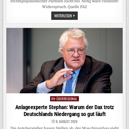
rechtspopulistischer Parteien nicht bei. Nötig wäre vielmehr:
Widerspruch. Quelle FAZ
UMGANG
WEITERLESEN
MIT
POPULISMUS:
„BALD
GIBT’S
KEIN
CO₂
MEHR,
UND
WIR
WERDEN
ALLE
STERBEN!“
ÜBERREGIONAL
Posted
in
Anlageexperte Stephan: Warum der Dax trotz
Deutschlands Niedergang so gut läuft
8. AUGUST 2026
Die Autohersteller bauen Stellen ab, der Maschinenbau sieht