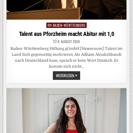
BADEN-WÜRTTEMBERG
Posted
in
Talent aus Pforzheim macht Abitur mit 1,0
8. AUGUST 2026
Baden-Württemberg Stiftung gGmbH [Newsroom] Talent im
Land Sich gegenseitig motivieren Als Adham Alnakshbandi
nach Deutschland kam, sprach er kein Wort Deutsch. Er
konnte sich nicht…
TALENT
WEITERLESEN
AUS
PFORZHEIM
MACHT
ABITUR
MIT
1,0