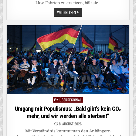
Lkw-Fahrten zu ersetzen, hält sie…
NIEDRIGE
WEITERLESEN
FLUSSPEGEL:
UMWELTSCHÜTZER
KRITISIERTEN
LOCKERUNG
VON
FAHRVERBOTEN
FÜR
LKW
ÜBERREGIONAL
Posted
in
Umgang mit Populismus: „Bald gibt’s kein CO₂
mehr, und wir werden alle sterben!“
8. AUGUST 2026
Mit Verständnis kommt man den Anhängern