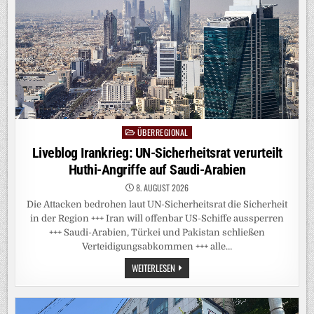
MILLIARDEN
DOCH
NOCH
NUTZEN
LIESSEN
ÜBERREGIONAL
Posted
in
Liveblog Irankrieg: UN-Sicherheitsrat verurteilt
Huthi-Angriffe auf Saudi-Arabien
8. AUGUST 2026
Die Attacken bedrohen laut UN-Sicherheitsrat die Sicherheit
in der Region +++ Iran will offenbar US-Schiffe aussperren
+++ Saudi-Arabien, Türkei und Pakistan schließen
Verteidigungsabkommen +++ alle…
LIVEBLOG
WEITERLESEN
IRANKRIEG:
UN-
SICHERHEITSRAT
VERURTEILT
HUTHI-