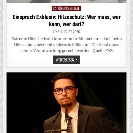
ÜBERREGIONAL
Posted
in
Einspruch Exklusiv: Hitzeschutz: Wer muss, wer
kann, wer darf?
8. AUGUST 2026
Extreme Hitze bedroht immer mehr Menschen – doch beim
Hitzeschutz herrscht vielerorts Stillstand. Der Staat muss
seiner Verantwortung gerecht werden. Quelle FAZ
EINSPRUCH
WEITERLESEN
EXKLUSIV:
HITZESCHUTZ:
WER
MUSS,
WER
KANN,
WER
DARF?