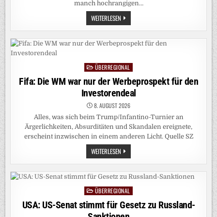
manch hochrangigen…
FIFA:
WEITERLESEN
GIANNI
INFANTINO
UND
DIE
FRAGE,
WER
WANN
ÜBERREGIONAL
WAS
Posted
VOM
in
Fifa: Die WM war nur der Werbeprospekt für den
INVESTORENDEAL
WUSSTE
Investorendeal
8. AUGUST 2026
Alles, was sich beim Trump/Infantino-Turnier an
Ärgerlichkeiten, Absurditäten und Skandalen ereignete,
erscheint inzwischen in einem anderen Licht. Quelle SZ
FIFA:
WEITERLESEN
DIE
WM
WAR
NUR
DER
WERBEPROSPEKT
ÜBERREGIONAL
Posted
FÜR
DEN
in
USA: US-Senat stimmt für Gesetz zu Russland-
INVESTORENDEAL
Sanktionen