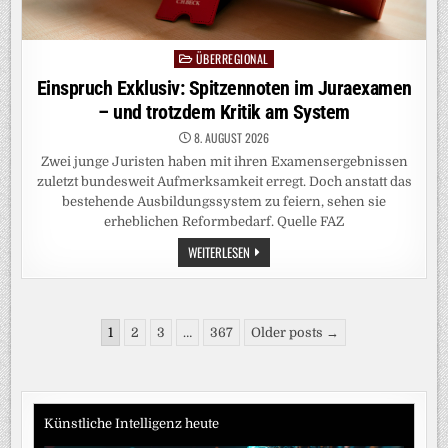
ÜBERREGIONAL
Posted
in
Einspruch Exklusiv: Spitzennoten im Juraexamen
– und trotzdem Kritik am System
8. AUGUST 2026
Zwei junge Juristen haben mit ihren Examensergebnissen
zuletzt bundesweit Aufmerksamkeit erregt. Doch anstatt das
bestehende Ausbildungssystem zu feiern, sehen sie
erheblichen Reformbedarf. Quelle FAZ
EINSPRUCH
WEITERLESEN
EXKLUSIV:
SPITZENNOTEN
IM
JURAEXAMEN
–
Seitennummerierung
UND
1
2
3
…
367
Older posts →
TROTZDEM
der
KRITIK
AM
Beiträge
SYSTEM
Künstliche Intelligenz heute