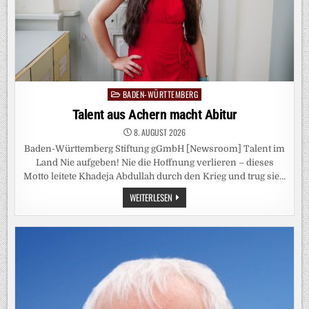
BADEN-WÜRTTEMBERG
Posted
in
Talent aus Achern macht Abitur
8. AUGUST 2026
Baden-Württemberg Stiftung gGmbH [Newsroom] Talent im
Land Nie aufgeben! Nie die Hoffnung verlieren – dieses
Motto leitete Khadeja Abdullah durch den Krieg und trug sie…
TALENT
WEITERLESEN
AUS
ACHERN
MACHT
ABITUR