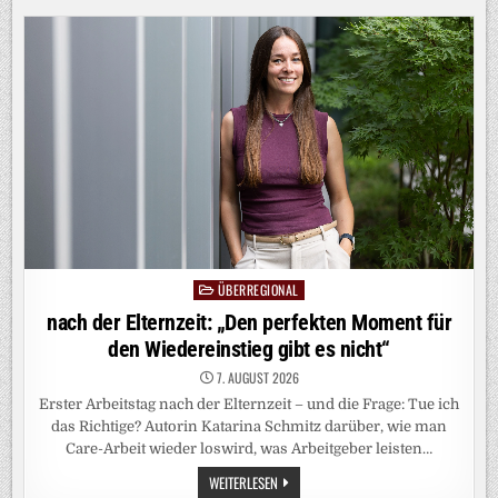
SUPER-
EL-
NIÑO
BEDROHT
GLOBALE
LIEFERKETTEN
ÜBERREGIONAL
Posted
in
nach der Elternzeit: „Den perfekten Moment für
den Wiedereinstieg gibt es nicht“
7. AUGUST 2026
Erster Arbeitstag nach der Elternzeit – und die Frage: Tue ich
das Richtige? Autorin Katarina Schmitz darüber, wie man
Care-Arbeit wieder loswird, was Arbeitgeber leisten…
NACH
WEITERLESEN
DER