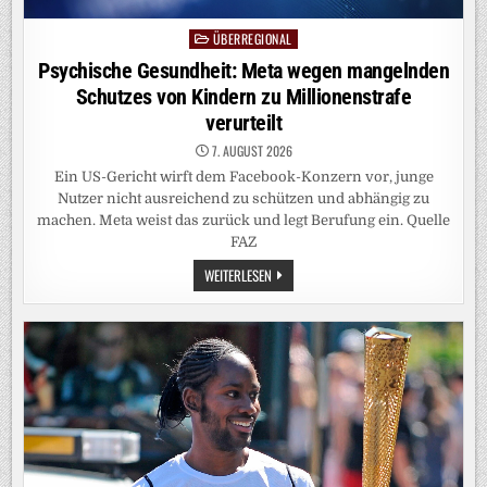
ÜBERREGIONAL
Posted
in
Psychische Gesundheit: Meta wegen mangelnden
Schutzes von Kindern zu Millionenstrafe
verurteilt
7. AUGUST 2026
Ein US-Gericht wirft dem Facebook-Konzern vor, junge
Nutzer nicht ausreichend zu schützen und abhängig zu
machen. Meta weist das zurück und legt Berufung ein. Quelle
FAZ
PSYCHISCHE
WEITERLESEN
GESUNDHEIT:
META
WEGEN
MANGELNDEN
SCHUTZES
VON
KINDERN
ZU
MILLIONENSTRAFE
VERURTEILT