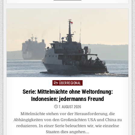
ELTERNZEIT:
„DEN
PERFEKTEN
MOMENT
FÜR
DEN
WIEDEREINSTIEG
GIBT
ES
NICHT“
ÜBERREGIONAL
Posted
in
Serie: Mittelmächte ohne Weltordnung:
Indonesien: jedermanns Freund
7. AUGUST 2026
Mittelmächte stehen vor der Herausforderung, die
Abhängigkeiten von den Großmächten USA und China zu
reduzieren. In einer Serie beleuchten wir, wie einzelne
Staaten dies angehen….