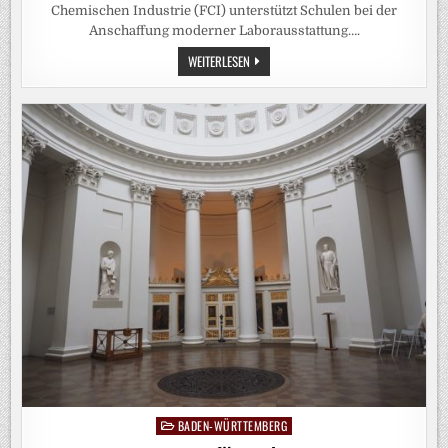
Chemischen Industrie (FCI) unterstützt Schulen bei der
Anschaffung moderner Laborausstattung….
4.000
WEITERLESEN
EURO
FÜR
MODERNE
UNTERRICHTSAUSSTATTUNG
IN
WALDKIRCH
UND
ELZACH
VOM
CHEMIE-
FONDS
BADEN-WÜRTTEMBERG
Posted
in