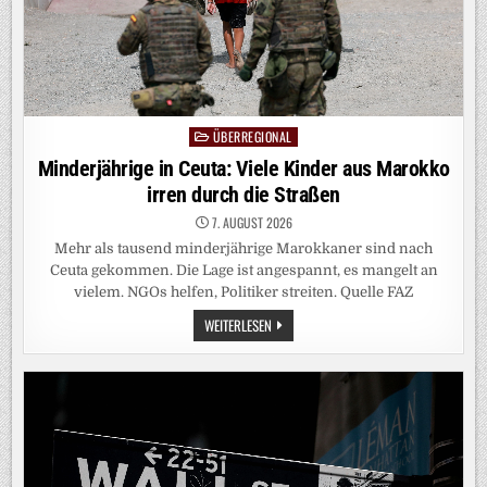
ÜBERREGIONAL
Posted
in
Minderjährige in Ceuta: Viele Kinder aus Marokko
irren durch die Straßen
7. AUGUST 2026
Mehr als tausend minderjährige Marokkaner sind nach
Ceuta gekommen. Die Lage ist angespannt, es mangelt an
vielem. NGOs helfen, Politiker streiten. Quelle FAZ
MINDERJÄHRIGE
WEITERLESEN
IN
CEUTA:
VIELE
KINDER
AUS
MAROKKO
IRREN
DURCH
DIE
STRASSEN