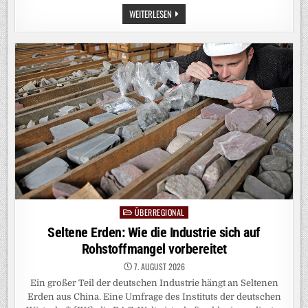
SERIE:
WEITERLESEN
MITTELMÄCHTE
OHNE
WELTORDNUNG:
INDONESIEN:
JEDERMANNS
FREUND
ÜBERREGIONAL
Posted
in
Seltene Erden: Wie die Industrie sich auf
Rohstoffmangel vorbereitet
7. AUGUST 2026
Ein großer Teil der deutschen Industrie hängt an Seltenen
Erden aus China. Eine Umfrage des Instituts der deutschen