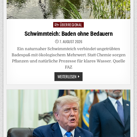
ÜBERREGIONAL
Posted
in
Schwimmteich: Baden ohne Bedauern
7. AUGUST 2026
Ein naturnaher Schwimmteich verbindet ungetrübten
Badespaß mit ökologischem Mehrwert. Statt Chemie sorgen
Pflanzen und natürliche Prozesse für klares Wasser. Quelle
FAZ
SCHWIMMTEICH:
WEITERLESEN
BADEN
OHNE
BEDAUERN