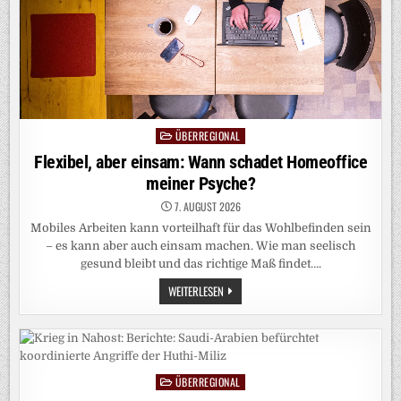
HOCHSTAPLER
ÜBERREGIONAL
Posted
in
Flexibel, aber einsam: Wann schadet Homeoffice
meiner Psyche?
7. AUGUST 2026
Mobiles Arbeiten kann vorteilhaft für das Wohlbefinden sein
– es kann aber auch einsam machen. Wie man seelisch
gesund bleibt und das richtige Maß findet….
FLEXIBEL,
WEITERLESEN
ABER
EINSAM:
WANN
SCHADET
HOMEOFFICE
MEINER
PSYCHE?
ÜBERREGIONAL
Posted
in