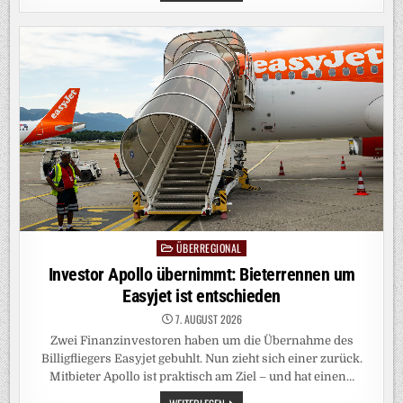
UNTERZEICHNET
DEKRETE
GEGEN
GEBURTSTOURISMUS
ÜBERREGIONAL
Posted
in
Investor Apollo übernimmt: Bieterrennen um
Easyjet ist entschieden
7. AUGUST 2026
Zwei Finanzinvestoren haben um die Übernahme des
Billigfliegers Easyjet gebuhlt. Nun zieht sich einer zurück.
Mitbieter Apollo ist praktisch am Ziel – und hat einen…
INVESTOR