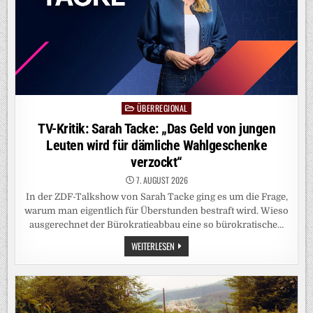
ÜBERREGIONAL
Posted
in
TV-Kritik: Sarah Tacke: „Das Geld von jungen
Leuten wird für dämliche Wahlgeschenke
verzockt“
7. AUGUST 2026
In der ZDF-Talkshow von Sarah Tacke ging es um die Frage,
warum man eigentlich für Überstunden bestraft wird. Wieso
ausgerechnet der Bürokratieabbau eine so bürokratische…
TV-
WEITERLESEN
KRITIK:
SARAH
TACKE:
„DAS
GELD
VON
JUNGEN