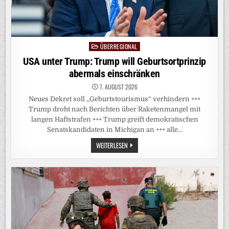
ÜBERREGIONAL
Posted
in
USA unter Trump: Trump will Geburtsortprinzip
abermals einschränken
7. AUGUST 2026
Neues Dekret soll „Geburtstourismus“ verhindern +++
Trump droht nach Berichten über Raketenmangel mit
langen Haftstrafen +++ Trump greift demokratischen
Senatskandidaten in Michigan an +++ alle…
USA
WEITERLESEN
UNTER
TRUMP:
TRUMP
WILL
GEBURTSORTPRINZIP
ABERMALS
EINSCHRÄNKEN