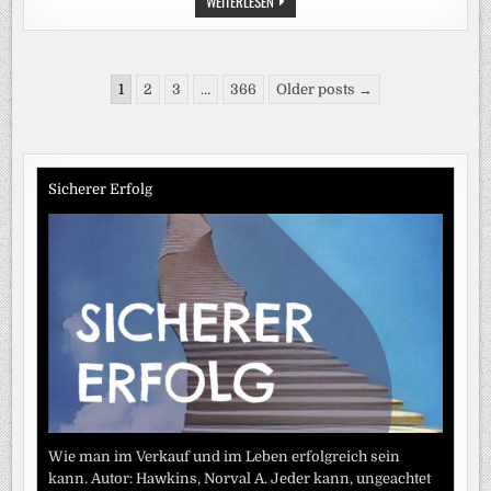
WEITERLESEN
APOLLO
ÜBERNIMMT:
BIETERRENNEN
UM
EASYJET
Seitennummerierung
IST
1
2
3
…
366
Older posts →
ENTSCHIEDEN
der
Beiträge
Sicherer Erfolg
Wie man im Verkauf und im Leben erfolgreich sein
kann. Autor: Hawkins, Norval A. Jeder kann, ungeachtet