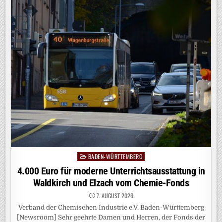
SO
STEHT
ES
UM
DIE
SICHERHEIT
IN
BADEN-
WÜRTTEMBERG
BADEN-WÜRTTEMBERG
Posted
in
4.000 Euro für moderne Unterrichtsausstattung in
Waldkirch und Elzach vom Chemie-Fonds
7. AUGUST 2026
Verband der Chemischen Industrie e.V. Baden-Württemberg
[Newsroom] Sehr geehrte Damen und Herren, der Fonds der