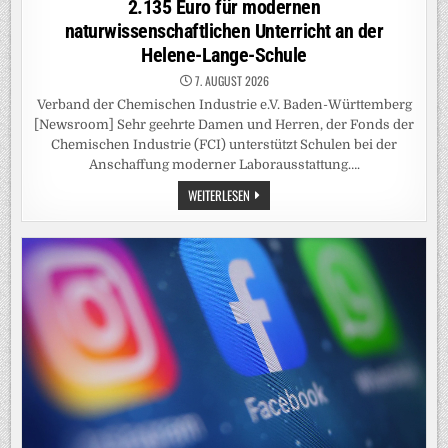
2.135 Euro für modernen
naturwissenschaftlichen Unterricht an der
Helene-Lange-Schule
7. AUGUST 2026
Verband der Chemischen Industrie e.V. Baden-Württemberg
[Newsroom] Sehr geehrte Damen und Herren, der Fonds der
Chemischen Industrie (FCI) unterstützt Schulen bei der
Anschaffung moderner Laborausstattung….
2.135
WEITERLESEN
EURO
FÜR
MODERNEN
NATURWISSENSCHAFTLICHEN
UNTERRICHT
AN
DER
HELENE-
LANGE-
SCHULE