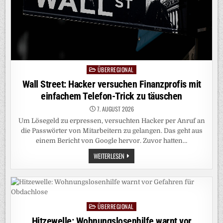
ÜBERREGIONAL
Posted
in
Wall Street: Hacker versuchen Finanzprofis mit
einfachem Telefon-Trick zu täuschen
7. AUGUST 2026
Um Lösegeld zu erpressen, versuchten Hacker per Anruf an
die Passwörter von Mitarbeitern zu gelangen. Das geht aus
einem Bericht von Google hervor. Zuvor ⁠hatten…
WALL
WEITERLESEN
STREET:
HACKER
VERSUCHEN
FINANZPROFIS
MIT
EINFACHEM
TELEFON-
ÜBERREGIONAL
TRICK
Posted
ZU
in
Hitzewelle: Wohnungslosenhilfe warnt vor
TÄUSCHEN