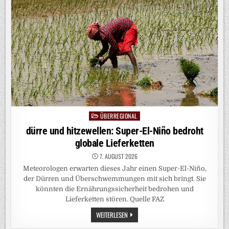
WIRD
GEBOREN,
UM
DIE
ERWARTUNGEN
DER
ELTERN
ZU
ERFÜLLEN“
ÜBERREGIONAL
Posted
in
dürre und hitzewellen: Super-El-Niño bedroht
globale Lieferketten
7. AUGUST 2026
Meteorologen erwarten dieses Jahr einen Super-El-Niño,
der Dürren und Überschwemmungen mit sich bringt. Sie
könnten die Ernährungssicherheit bedrohen und
Lieferketten stören. Quelle FAZ
DÜRRE
WEITERLESEN
UND
HITZEWELLEN: