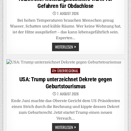
Gefahren für Obdachlose
7. AUGUST 2026
Bei hohen Temperaturen brauchen Menschen genug
Wasser, Schatten und kühle Räume. Wer keine Wohnung hat,
ist der Hitze ausgeliefert – das kann lebensgefährlich sein.
Experten…
HITZEWELLE:
WEITERLESEN
WOHNUNGSLOSENHILFE
WARNT
VOR
GEFAHREN
FÜR
OBDACHLOSE
ÜBERREGIONAL
Posted
in
USA: Trump unterzeichnet Dekrete gegen
Geburtstourismus
7. AUGUST 2026
Ende Juni machte das Oberste Gericht dem US-Präsidenten
einen Strich durch die Rechnung und kippte dessen Dekret
zum Geburtsrecht. Jetzt startet Trump einen neuen
Versuch….
USA:
WEITERLESEN
TRUMP