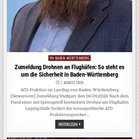
BADEN-WÜRTTEMBERG
Posted
in
Zumeldung Drohnen an Flughäfen: So steht es
um die Sicherheit in Baden-Württemberg
7. AUGUST 2026
AfD-Fraktion im Landtag von Baden-Württemberg
[Newsroom] Zumeldung Stuttgart, den 06.08.2026 Nach dem
Fund einer mit Sprengstoff bestückten Drohne am Flughafen
Leipzig/Halle fordert der innenpolitische AfD-
Fraktionssprecher…
ZUMELDUNG
WEITERLESEN
DROHNEN
AN
FLUGHÄFEN: