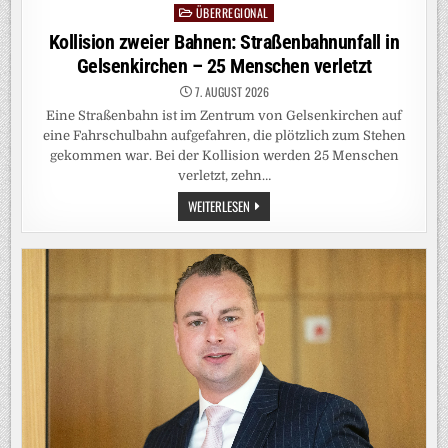
ÜBERREGIONAL
Posted
in
Kollision zweier Bahnen: Straßenbahnunfall in
Gelsenkirchen – 25 Menschen verletzt
7. AUGUST 2026
Eine Straßenbahn ist im Zentrum von Gelsenkirchen auf
eine Fahrschulbahn aufgefahren, die plötzlich zum Stehen
gekommen war. Bei der Kollision werden 25 Menschen
verletzt, zehn…
KOLLISION
WEITERLESEN
ZWEIER
BAHNEN:
STRASSENBAHNUNFALL I
N G
ELSENKIRCHEN –
2
5 M
ENSCHEN V
ERLETZT