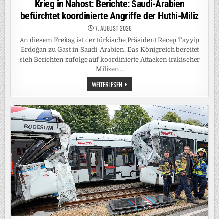
Krieg in Nahost: Berichte: Saudi-Arabien
befürchtet koordinierte Angriffe der Huthi-Miliz
7. AUGUST 2026
An diesem Freitag ist der türkische Präsident Recep Tayyip
Erdoğan zu Gast in Saudi-Arabien. Das Königreich bereitet
sich Berichten zufolge auf koordinierte Attacken irakischer
Milizen…
KRIEG
WEITERLESEN
IN
NAHOST:
BERICHTE:
SAUDI-
ARABIEN
BEFÜRCHTET
KOORDINIERTE
ANGRIFFE
DER
HUTHI-
MILIZ