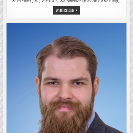
Wirtschaft (IW), die F.A.Z. Weltwirtschaft exklusiv vorliegt,…
SELTENE
WEITERLESEN
ERDEN:
WIE
DIE
INDUSTRIE
SICH
AUF
ROHSTOFFMANGEL
VORBEREITET