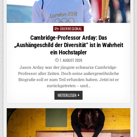
ÜBERREGIONAL
Posted
in
Cambridge-Professor Arday: Das
„Aushängeschild der Diversität“ ist in Wahrheit
ein Hochstapler
7. AUGUST 2026
Jason Arday war der jüngste schwarze Cambridge-
Professor aller Zeiten. Doch seine außergewöhnliche
Biografie soll er zum Teil erfunden haben. Jetzt ist er
zurückgetreten – und…
CAMBRIDGE-
WEITERLESEN
PROFESSOR
ARDAY:
DAS
„AUSHÄNGESCHILD
DER
DIVERSITÄT“
IST
IN
WAHRHEIT
EIN