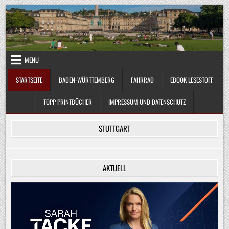
Skip
to
content
MENU
STARTSEITE
BADEN-WÜRTTEMBERG
FAHRRAD
EBOOK LESESTOFF
TOPP PRINTBÜCHER
IMPRESSUM UND DATENSCHUTZ
STUTTGART
AKTUELL