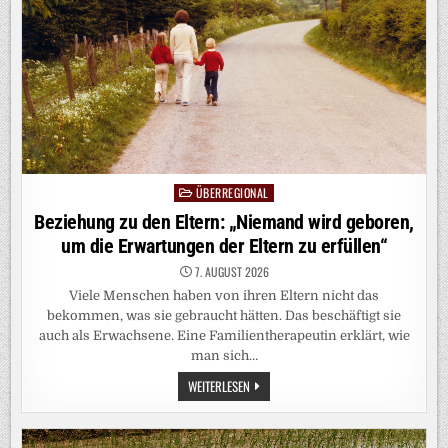
LEUTEN
WIRD
FÜR
DÄMLICHE
WAHLGESCHENKE
VERZOCKT“
ÜBERREGIONAL
Posted
in
Beziehung zu den Eltern: „Niemand wird geboren,
um die Erwartungen der Eltern zu erfüllen“
7. AUGUST 2026
Viele Menschen haben von ihren Eltern nicht das
bekommen, was sie gebraucht hätten. Das beschäftigt sie
auch als Erwachsene. Eine Familientherapeutin erklärt, wie
man sich…
BEZIEHUNG
WEITERLESEN
ZU
DEN
ELTERN:
„NIEMAND