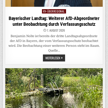
ÜBERREGIONAL
Posted
in
Bayerischer Landtag: Weiterer AfD-Abgeordneter
unter Beobachtung durch Verfassungsschutz
7. AUGUST 2026
Benjamin Nolte ist bereits der dritte Landtagsabgeordnete
der AfD in Bayern, der vom Verfassungsschutz beobachtet
wird. Die Beobachtung einer weiteren Person steht im Raum.
Quelle…
BAYERISCHER
WEITERLESEN
LANDTAG:
WEITERER
AFD-
ABGEORDNETER
UNTER
BEOBACHTUNG
DURCH
VERFASSUNGSSCHUTZ