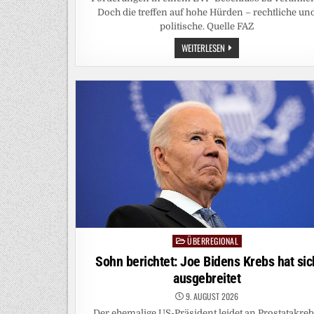
Doch die treffen auf hohe Hürden – rechtliche un
politische. Quelle FAZ
RINGEN
WEITERLESEN
IN
DER
EVP:
WIE
DIE
CDU
DAS
EUROPÄISCHE
ASYLRECHT
SCHLEIFEN
WILL
ÜBERREGIONAL
Posted
in
Sohn berichtet: Joe Bidens Krebs hat sic
ausgebreitet
9. AUGUST 2026
Der ehemalige US-Präsident leidet an Prostatakreb