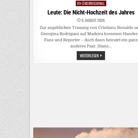
ÜBERREGIONAL
Posted
in
Leute: Die Nicht-Hochzeit des Jahres
9. AUGUST 2026
Zur angeblichen Trauung von Cristiano Ronaldo u
Georgina Rodríguez auf Madeira kommen Hunder
Fans und Reporter – doch dann heiratet ein ganz
anderes Paar. Diane…
LEUTE:
WEITERLESEN
DIE
NICHT-
HOCHZEIT
DES
JAHRES