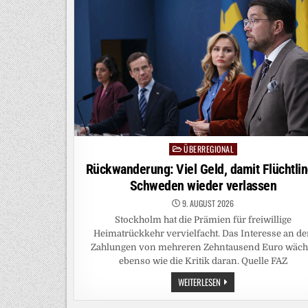
ÜBERREGIONAL
Posted
in
Rückwanderung: Viel Geld, damit Flüchtli
Schweden wieder verlassen
9. AUGUST 2026
Stockholm hat die Prämien für freiwillige
Heimatrückkehr vervielfacht. Das Interesse an d
Zahlungen von mehreren Zehntausend Euro wäch
ebenso wie die Kritik daran. Quelle FAZ
RÜCKWANDERUNG:
WEITERLESEN
VIEL
GELD,