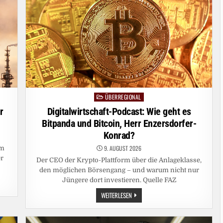
ÜBERREGIONAL
Posted
in
r
Digitalwirtschaft-Podcast: Wie geht es
Bitpanda und Bitcoin, Herr Enzersdorfer-
Konrad?
9. AUGUST 2026
um
er
Der CEO der Krypto-Plattform über die Anlageklasse,
den möglichen Börsengang – und warum nicht nur
Jüngere dort investieren. Quelle FAZ
:
DIGITALWIRTSCHAFT-
WEITERLESEN
PODCAST:
WIE
GEHT
ES