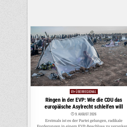
WILL
EIN
KIND,
DAMIT
ER
SINN
IN
SEINEM
LEBEN
FINDET
ÜBERREGIONAL
Posted
in
Ringen in der EVP: Wie die CDU das
europäische Asylrecht schleifen will
9. AUGUST 2026
Erstmals ist es der Partei gelungen, radikale
Forderungen in einem EVP-Beschluss zu veranker