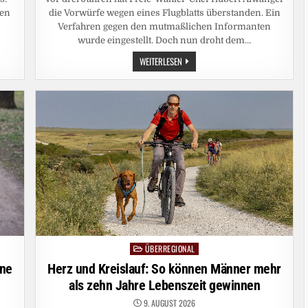
den
die Vorwürfe wegen eines Flugblatts überstanden. Ein
Verfahren gegen den mutmaßlichen Informanten
wurde eingestellt. Doch nun droht dem…
FLUGBLATT-
WEITERLESEN
AFFÄRE:
NEUE
ERMITTLUNGEN
GEGEN
AIWANGERS
EX-
LEHRER
ÜBERREGIONAL
Posted
in
ine
Herz und Kreislauf: So können Männer mehr
als zehn Jahre Lebenszeit gewinnen
9. AUGUST 2026