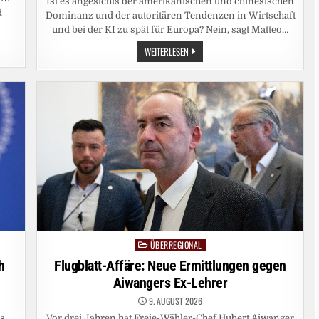
Ist es angesichts der amerikanischen und chinesischen
d
Dominanz und der autoritären Tendenzen in Wirtschaft
und bei der KI zu spät für Europa? Nein, sagt Matteo…
ÜBERMACHT
WEITERLESEN
DER
TECH-
KONZERNE:
IST
DIE
DEMOKRATIE
VERLOREN
ODER
EUROPA
DOCH
NOCH
ZU
RETTEN?
ÜBERREGIONAL
Posted
in
h
Flugblatt-Affäre: Neue Ermittlungen gegen
Aiwangers Ex-Lehrer
9. AUGUST 2026
s.
Vor drei Jahren hat Freie-Wähler-Chef Hubert Aiwanger