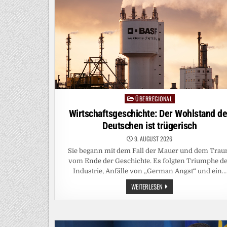
ÜBERREGIONAL
Posted
in
Wirtschaftsgeschichte: Der Wohlstand de
Deutschen ist trügerisch
9. AUGUST 2026
Sie begann mit dem Fall der Mauer und dem Tra
vom Ende der Geschichte. Es folgten Triumphe d
Industrie, Anfälle von „German Angst“ und ein…
WIRTSCHAFTSGESCHICHTE
WEITERLESEN
DER
WOHLSTAND
DER
DEUTSCHEN
IST
TRÜGERISCH