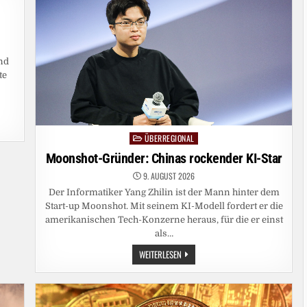
nd
te
ÜBERREGIONAL
Posted
in
Moonshot-Gründer: Chinas rockender KI-Star
9. AUGUST 2026
Der Informatiker Yang Zhilin ist der Mann hinter dem
Start-up Moonshot. Mit seinem KI-Modell fordert er die
amerikanischen Tech-Konzerne heraus, für die er einst
als…
MOONSHOT-
WEITERLESEN
GRÜNDER:
CHINAS
ROCKENDER
KI-
STAR