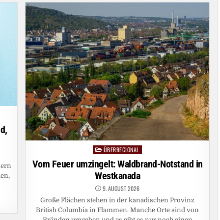
UND
CO.
WERFEN
SCHÜLER
EIN
HALBES
JAHR
ZURÜCK
d,
ÜBERREGIONAL
Posted
in
Vom Feuer umzingelt: Waldbrand-Notstand in
nern
Westkanada
den,
9. AUGUST 2026
Große Flächen stehen in der kanadischen Provinz
British Columbia in Flammen. Manche Orte sind von
Bränden umgeben und es gibt es nur noch einen