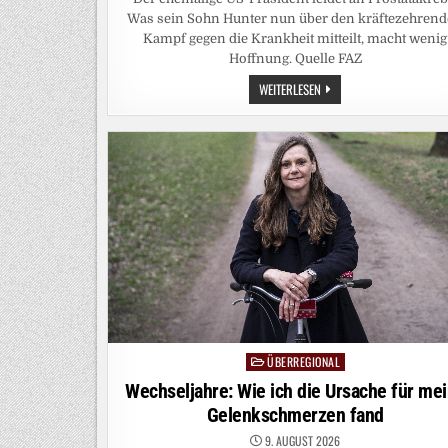
Was sein Sohn Hunter nun über den kräftezehren
Kampf gegen die Krankheit mitteilt, macht wenig
Hoffnung. Quelle FAZ
SOHN
WEITERLESEN
BERICHTET:
JOE
BIDENS
KREBS
HAT
SICH
AUSGEBREITET
ÜBERREGIONAL
Posted
in
Wechseljahre: Wie ich die Ursache für me
Gelenkschmerzen fand
9. AUGUST 2026