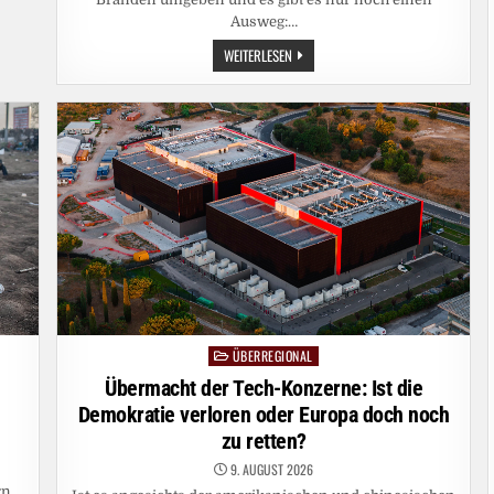
Ausweg:…
VOM
WEITERLESEN
FEUER
UMZINGELT:
WALDBRAND-
NOTSTAND
IN
WESTKANADA
ÜBERREGIONAL
Posted
in
Übermacht der Tech-Konzerne: Ist die
Demokratie verloren oder Europa doch noch
zu retten?
9. AUGUST 2026
n.