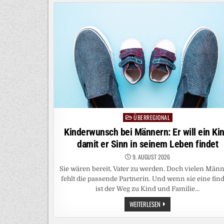
DAMIT
FLÜCHTLINGE
SCHWEDEN
WIEDER
VERLASSEN
ÜBERREGIONAL
Posted
in
Kinderwunsch bei Männern: Er will ein Kin
damit er Sinn in seinem Leben findet
9. AUGUST 2026
Sie wären bereit, Vater zu werden. Doch vielen Män
fehlt die passende Partnerin. Und wenn sie eine fin
ist der Weg zu Kind und Familie…
KINDERWUNSCH
WEITERLESEN
BEI
MÄNNERN:
ER