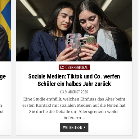
BITPANDA
UND
BITCOIN,
HERR
ENZERSDORFER-
KONRAD?
ÜBERREGIONAL
Posted
in
nge
Soziale Medien: Tiktok und Co. werfen
Schüler ein halbes Jahr zurück
9. AUGUST 2026
Eine Studie enthüllt, welchen Einfluss das Alter beim
en
ersten Kontakt mit sozialen Medien auf die Noten hat.
st
Sie dürfte die Debatte um Altersgrenzen weiter
befeuern….
SOZIALE
WEITERLESEN
MEDIEN:
TIKTOK