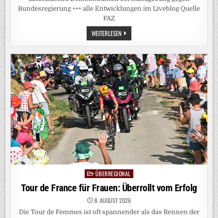
Bundesregierung +++ alle Entwicklungen im Liveblog Quelle
FAZ
DEUTSCHLAND-
WEITERLESEN
LIVEBLOG:
MEDIENBERICHTE:
US-
SICHERHEITSBEHÖRDEN
VERMUTEN
MOSKAU
HINTER
VORFALL
IN
LEIPZIG
ÜBERREGIONAL
Posted
in
Tour de France für Frauen: Überrollt vom Erfolg
8. AUGUST 2026
Die Tour de Femmes ist oft spannender als das Rennen der