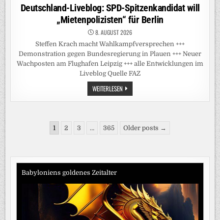
in
Deutschland-Liveblog: SPD-Spitzenkandidat will
„Mietenpolizisten“ für Berlin
8. AUGUST 2026
Steffen Krach macht Wahlkampfversprechen +++
Demonstration gegen Bundesregierung in Plauen +++ Neuer
Wachposten am Flughafen Leipzig +++ alle Entwicklungen im
Liveblog Quelle FAZ
DEUTSCHLAND-
WEITERLESEN
LIVEBLOG:
SPD-
SPITZENKANDIDAT
WILL
„MIETENPOLIZISTEN“
Seitennummerierung
FÜR
1
2
3
…
365
Older posts →
BERLIN
der
Beiträge
Babyloniens goldenes Zeitalter