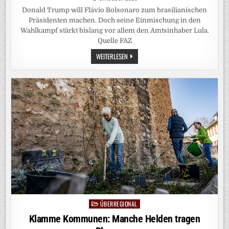
Donald Trump will Flávio Bolsonaro zum brasilianischen
Präsidenten machen. Doch seine Einmischung in den
Wahlkampf stärkt bislang vor allem den Amtsinhaber Lula.
Quelle FAZ
WAHLEN
WEITERLESEN
IN
BRASILIEN:
TRUMPS
BÄRENDIENST
ÜBERREGIONAL
Posted
in
Klamme Kommunen: Manche Helden tragen