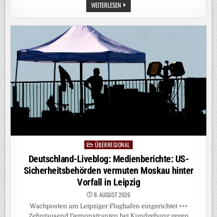
KALORIENBOMBEN
WEITERLESEN
VOM
BVB:
DORTMUNDER
EINFALLSPINSEL
ÜBERREGIONAL
Posted
in
Deutschland-Liveblog: Medienberichte: US-
Sicherheitsbehörden vermuten Moskau hinter
Vorfall in Leipzig
8. AUGUST 2026
Wachposten am Leipziger Flughafen eingerichtet +++
Zehntausend Demonstranten bei Kundgebung gegen