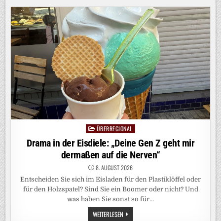
UKRAINE:
MUTMASSLICH U
KRAINISCHE D
ROHNE E
XPLODIERT N
AHE G
AS-P
IPELINE I
N B
ULGARIEN
ÜBERREGIONAL
Posted
in
Drama in der Eisdiele: „Deine Gen Z geht mir
dermaßen auf die Nerven“
8. AUGUST 2026
Entscheiden Sie sich im Eisladen für den Plastiklöffel oder
für den Holzspatel? Sind Sie ein Boomer oder nicht? Und
was haben Sie sonst so für…
DRAMA
WEITERLESEN
IN