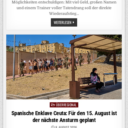
Möglichkeiten entschuldigen: Mit viel Geld, großen Namen
und einem Trainer voller Tatendrang soll der direkte
Wiederaufstieg…
WOLFSBURG
WEITERLESEN
IN
ZWEITER
LIGA:
„WIR
WOLLEN
DEN
BETRIEBSUNFALL
REVIDIEREN“
ÜBERREGIONAL
Posted
in
Spanische Enklave Ceuta: Für den 15. August ist
der nächste Ansturm geplant
8. AUGUST 2026