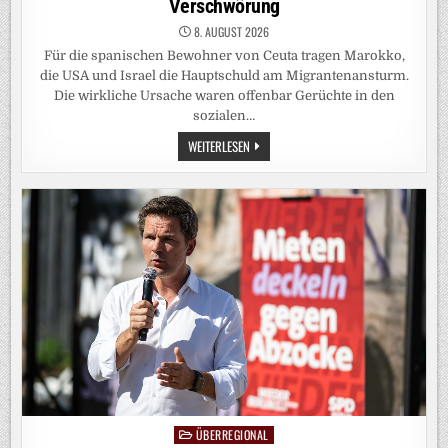
Verschwörung
8. AUGUST 2026
Für die spanischen Bewohner von Ceuta tragen Marokko,
die USA und Israel die Hauptschuld am Migrantenansturm.
Die wirkliche Ursache waren offenbar Gerüchte in den
sozialen…
FAKE
WEITERLESEN
NEWS:
IN
CEUTA
GLAUBEN
VIELE
AN
EINE
VERSCHWÖRUNG
ÜBERREGIONAL
Posted