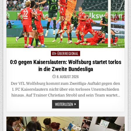
ÜBERREGIONAL
Posted
in
0:0 gegen Kaiserslautern: Wolfsburg startet torlos
in die Zweite Bundesliga
8. AUGUST 2026
Der VfL Wolfsburg kommt zum Zweitliga-Auftakt gegen den
1. FC Kaiserslautern nicht über ein torloses Unentschieden
hinaus. Auf Trainer Christian Strobl und sein Team wartet…
0:0
WEITERLESEN
GEGEN
KAISERSLAUTERN:
WOLFSBURG
STARTET
TORLOS
IN
DIE