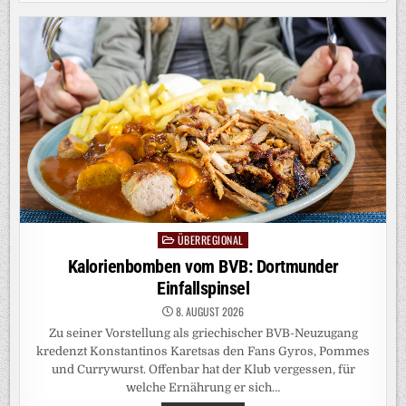
ARD-
KORRESPONDENT
RESTLE
POSTET
VERSCHWÖRUNGSTHEORIE
ÜBERREGIONAL
Posted
in
Kalorienbomben vom BVB: Dortmunder
Einfallspinsel
8. AUGUST 2026
Zu seiner Vorstellung als griechischer BVB-Neuzugang
kredenzt Konstantinos Karetsas den Fans Gyros, Pommes
und Currywurst. Offenbar hat der Klub vergessen, für
welche Ernährung er sich…