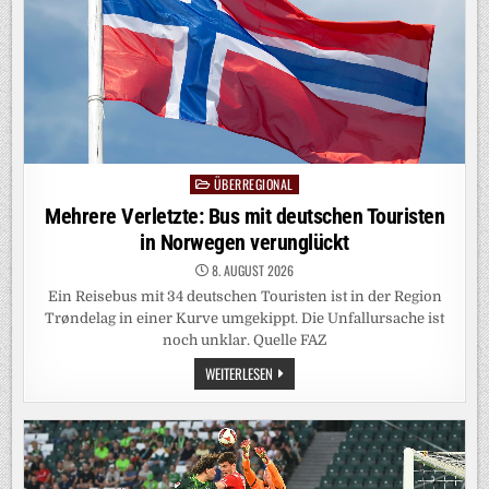
ÜBERREGIONAL
Posted
in
Mehrere Verletzte: Bus mit deutschen Touristen
in Norwegen verunglückt
8. AUGUST 2026
Ein Reisebus mit 34 deutschen Touristen ist in der Region
Trøndelag in einer Kurve umgekippt. Die Unfallursache ist
noch unklar. Quelle FAZ
MEHRERE
WEITERLESEN
VERLETZTE:
BUS
MIT
DEUTSCHEN
TOURISTEN
IN
NORWEGEN
VERUNGLÜCKT