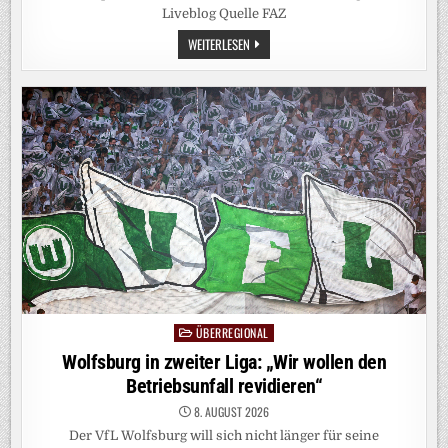
Liveblog Quelle FAZ
DEUTSCHLAND-
WEITERLESEN
LIVEBLOG:
ZEHNTAUSEND
DEMONSTRANTEN
BEI
KUNDGEBUNG
GEGEN
BUNDESREGIERUNG
ÜBERREGIONAL
Posted
in
Wolfsburg in zweiter Liga: „Wir wollen den
Betriebsunfall revidieren“
8. AUGUST 2026
Der VfL Wolfsburg will sich nicht länger für seine