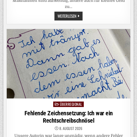
Maßnahmen sind aufwendig, andere auch für kleines Geld
zu…
ABKÜHLUNG
WEITERLESEN
IN
DER
WOHNUNG:
HITZESCHUTZ
FÜR
JEDEN
GELDBEUTEL
ÜBERREGIONAL
Posted
in
Fehlende Zeichensetzung: Ich war ein
Rechtschreibschnösel
8. AUGUST 2026
Unsere Autorin war lange ungnädig, wenn andere Fehler