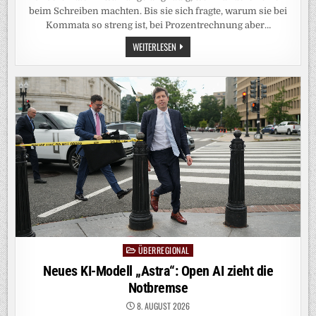
beim Schreiben machten. Bis sie sich fragte, warum sie bei
Kommata so streng ist, bei Prozentrechnung aber…
FEHLENDE
WEITERLESEN
ZEICHENSETZUNG:
ICH
WAR
EIN
RECHTSCHREIBSCHNÖSEL
ÜBERREGIONAL
Posted
in
Neues KI-Modell „Astra“: Open AI zieht die
Notbremse
8. AUGUST 2026