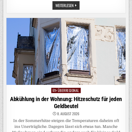
ENERGIE
WEITERLESEN
AUS
DER
SAHARA:
STRÖMT
DER
WÜSTENSTROM?
ÜBERREGIONAL
Posted
in
Abkühlung in der Wohnung: Hitzeschutz für jeden
Geldbeutel
8. AUGUST 2026
In der Sommerhitze steigen die Temperaturen daheim oft
ins Unerträgliche. Dagegen lässt sich etwas tun. Manche