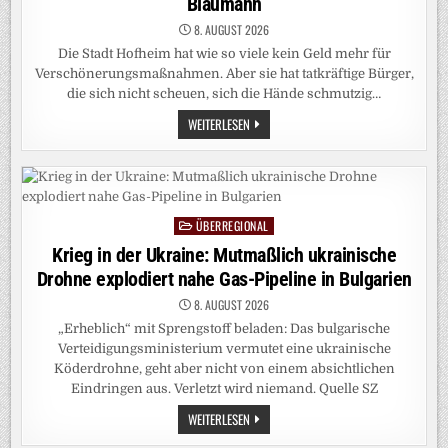
Blaumann
8. AUGUST 2026
Die Stadt Hofheim hat wie so viele kein Geld mehr für
Verschönerungsmaßnahmen. Aber sie hat tatkräftige Bürger,
die sich nicht scheuen, sich die Hände schmutzig…
KLAMME
WEITERLESEN
KOMMUNEN:
MANCHE
HELDEN
TRAGEN
BLAUMANN
ÜBERREGIONAL
Posted
in
Krieg in der Ukraine: Mutmaßlich ukrainische
Drohne explodiert nahe Gas-Pipeline in Bulgarien
8. AUGUST 2026
„Erheblich“ mit Sprengstoff beladen: Das bulgarische
Verteidigungsministerium vermutet eine ukrainische
Köderdrohne, geht aber nicht von einem absichtlichen
Eindringen aus. Verletzt wird niemand. Quelle SZ
KRIEG
WEITERLESEN
IN
DER