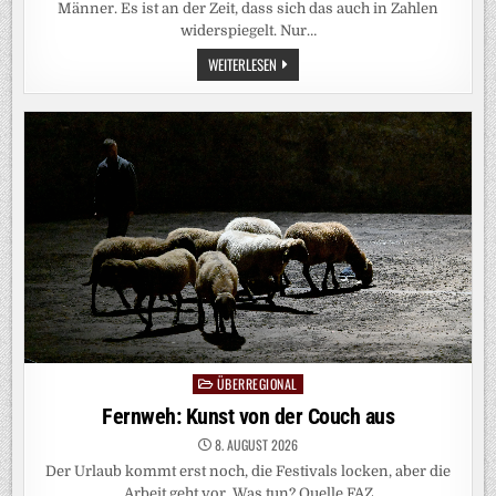
Männer. Es ist an der Zeit, dass sich das auch in Zahlen
widerspiegelt. Nur…
TOUR
WEITERLESEN
DE
FRANCE
FÜR
FRAUEN:
ÜBERROLLT
VOM
ERFOLG
ÜBERREGIONAL
Posted
in
Fernweh: Kunst von der Couch aus
8. AUGUST 2026
Der Urlaub kommt erst noch, die Festivals locken, aber die
Arbeit geht vor. Was tun? Quelle FAZ