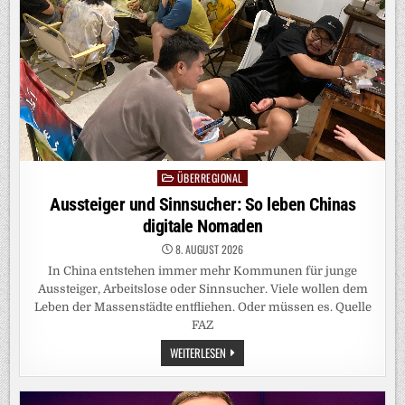
ZWEITE
BUNDESLIGA
ÜBERREGIONAL
Posted
in
Aussteiger und Sinnsucher: So leben Chinas
digitale Nomaden
8. AUGUST 2026
In China entstehen immer mehr Kommunen für junge
Aussteiger, Arbeitslose oder Sinnsucher. Viele wollen dem
Leben der Massenstädte entfliehen. Oder müssen es. Quelle
FAZ
AUSSTEIGER
WEITERLESEN
UND
SINNSUCHER:
SO
LEBEN