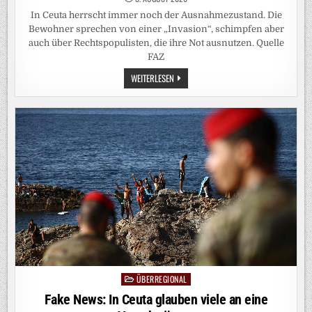
In Ceuta herrscht immer noch der Ausnahmezustand. Die
Bewohner sprechen von einer „Invasion“, schimpfen aber
auch über Rechtspopulisten, die ihre Not ausnutzen. Quelle
FAZ
SPANISCHE
WEITERLESEN
ENKLAVE
CEUTA:
FÜR
DEN
15.
AUGUST
IST
DER
NÄCHSTE
ANSTURM
GEPLANT
ÜBERREGIONAL
Posted
in
Fake News: In Ceuta glauben viele an eine