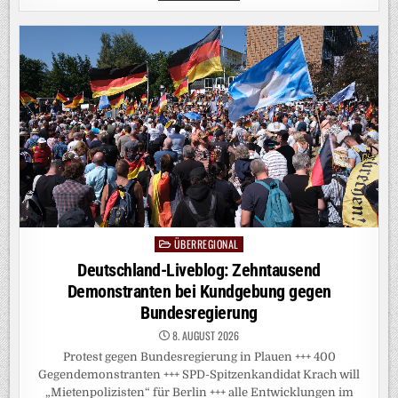
DER
EISDIELE:
„DEINE
GEN
Z
GEHT
MIR
DERMASSEN A
UF D
IE N
ERVEN“
ÜBERREGIONAL
Posted
in
Deutschland-Liveblog: Zehntausend
Demonstranten bei Kundgebung gegen
Bundesregierung
8. AUGUST 2026
Protest gegen Bundesregierung in Plauen +++ 400
Gegendemonstranten +++ SPD-Spitzenkandidat Krach will
„Mietenpolizisten“ für Berlin +++ alle Entwicklungen im