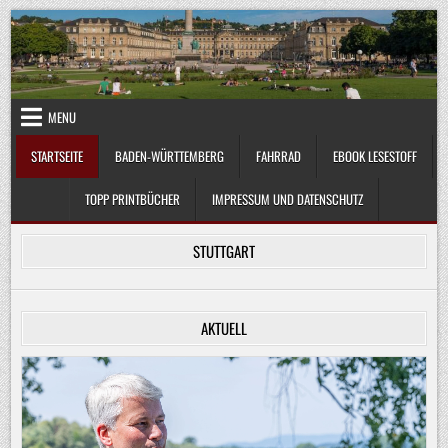
Skip
to
content
MENU
STARTSEITE
BADEN-WÜRTTEMBERG
FAHRRAD
EBOOK LESESTOFF
TOPP PRINTBÜCHER
IMPRESSUM UND DATENSCHUTZ
STUTTGART
AKTUELL