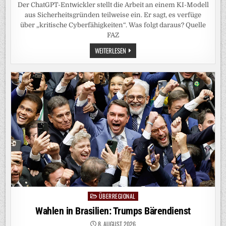
Der ChatGPT-Entwickler stellt die Arbeit an einem KI-Modell
aus Sicherheitsgründen teilweise ein. Er sagt, es verfüge
über „kritische Cyberfähigkeiten“. Was folgt daraus? Quelle
FAZ
NEUES
WEITERLESEN
KI-
MODELL
„ASTRA“:
OPEN
AI
ZIEHT
DIE
NOTBREMSE
ÜBERREGIONAL
Posted
in
Wahlen in Brasilien: Trumps Bärendienst
8. AUGUST 2026