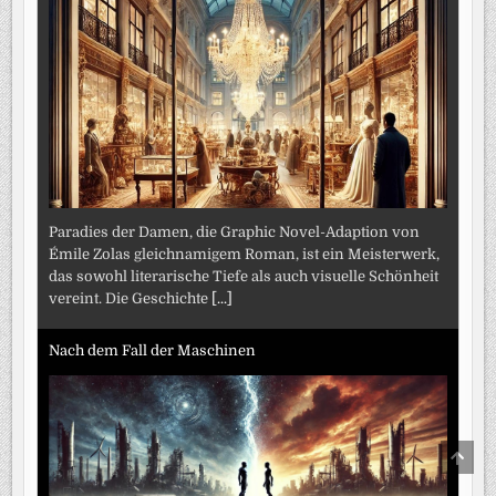
Paradies der Damen, die Graphic Novel-Adaption von
Émile Zolas gleichnamigem Roman, ist ein Meisterwerk,
das sowohl literarische Tiefe als auch visuelle Schönheit
vereint. Die Geschichte
[...]
Nach dem Fall der Maschinen
SCRO
TO
TOP