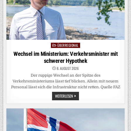
ÜBERREGIONAL
Posted
in
Wechsel im Ministerium: Verkehrsminister mit
schwerer Hypothek
8. AUGUST 2026
Der ruppige Wechsel an der Spitze des
Verkehrsministeriums lässt tief blicken. Allein mit neuem
Personal lässt sich die Infrastruktur nicht retten. Quelle FAZ
WECHSEL
WEITERLESEN
IM
MINISTERIUM:
VERKEHRSMINISTER
MIT
SCHWERER
HYPOTHEK