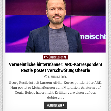
CHINAS
DIGITALE
NOMADEN
ÜBERREGIONAL
Posted
in
Vermeintliche hintermänner: ARD-Korrespondent
Restle postet Verschwörungstheorie
8. AUGUST 2026
Georg Restle ist seit kurzem Afrika-Korrespondent der ARD.
Nun postet er Mutmaßungen zum Migranten-Ansturm auf
Ceuta. Belege hat er nicht. Kritiker verweisen auf den
dubiosen…
VERMEINTLICHE
WEITERLESEN
HINTERMÄNNER: