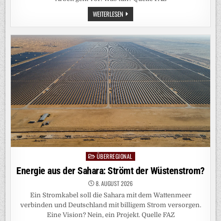
FERNWEH:
WEITERLESEN
KUNST
VON
DER
COUCH
AUS
ÜBERREGIONAL
Posted
in
Energie aus der Sahara: Strömt der Wüstenstrom?
8. AUGUST 2026
Ein Stromkabel soll die Sahara mit dem Wattenmeer
verbinden und Deutschland mit billigem Strom versorgen.
Eine Vision? Nein, ein Projekt. Quelle FAZ