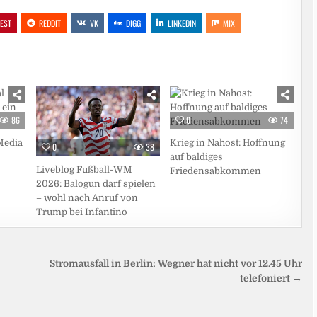
REST
REDDIT
VK
DIGG
LINKEDIN
MIX
86
0
74
Media
Krieg in Nahost: Hoffnung
0
38
auf baldiges
Liveblog Fußball-WM
Friedensabkommen
2026: Balogun darf spielen
– wohl nach Anruf von
Trump bei Infantino
Stromausfall in Berlin: Wegner hat nicht vor 12.45 Uhr
telefoniert →