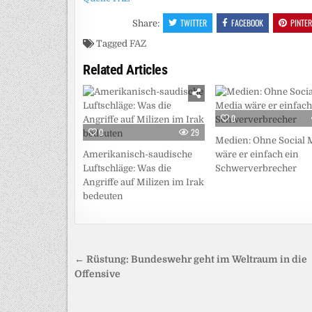
TWITTER
FACEBOOK
PINTE
Share:
Tagged
FAZ
Related Articles
0
0
29
Medien: Ohne Social 
Amerikanisch-saudische
wäre er einfach ein
Luftschläge: Was die
Schwerverbrecher
Angriffe auf Milizen im Irak
bedeuten
Beitragsnavigation
← Rüstung: Bundeswehr geht im Weltraum in die
Offensive