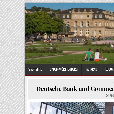
Skip
to
content
STARTSEITE
BADEN-WÜRTTEMBERG
FAHRRAD
EBOOK 
Deutsche Bank und Commerz
BL