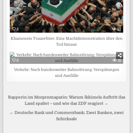
0
53
Khameneis Trauerfeier: Eine Machtdemonstration über den
Tod hinaus
0
70
Verkehr: Nach bundesweiter Bahnstörung: Verspätungen
und Ausfälle
Beitragsnavigation
Rapperin im Morgenmagazin: Warum Ikkimels Auftritt das
Land spaltet – und wie das ZDF reagiert →
← Deutsche Bank und Commerzbank: Zwei Banken, zwei
Schicksale