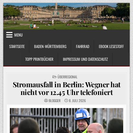
Skip
to
content
MENU
STARTSEITE
BADEN-WÜRTTEMBERG
FAHRRAD
EBOOK LESESTOFF
TOPP PRINTBÜCHER
IMPRESSUM UND DATENSCHUTZ
POSTED
ÜBERREGIONAL
IN
Stromausfall in Berlin: Wegner hat
nicht vor 12.45 Uhr telefoniert
BLOGGER
8. JULI 2026