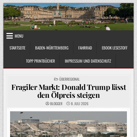
Skip
to
content
MENU
STARTSEITE
BADEN-WÜRTTEMBERG
FAHRRAD
EBOOK LESESTOFF
TOPP PRINTBÜCHER
IMPRESSUM UND DATENSCHUTZ
POSTED
ÜBERREGIONAL
IN
Fragiler Markt: Donald Trump lässt
den Ölpreis steigen
BLOGGER
8. JULI 2026