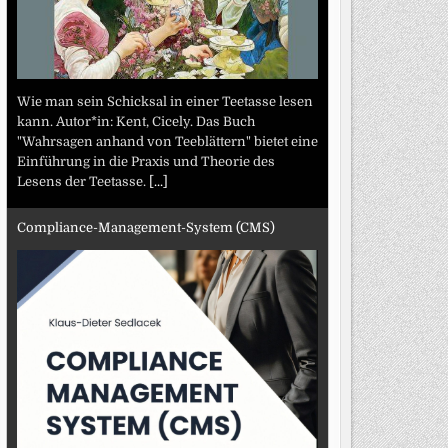
Wie man sein Schicksal in einer Teetasse lesen
kann. Autor*in: Kent, Cicely. Das Buch
"Wahrsagen anhand von Teeblättern" bietet eine
Einführung in die Praxis und Theorie des
Lesens der Teetasse.
[...]
Compliance-Management-System (CMS)