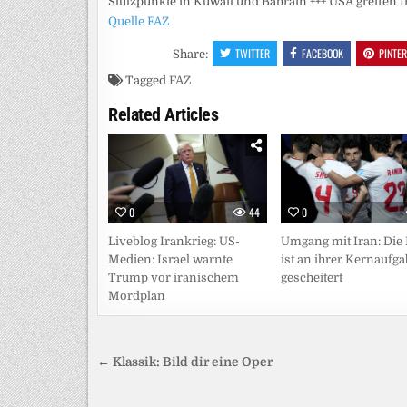
Stützpunkte in Kuwait und Bahrain +++ USA greifen I
Quelle FAZ
TWITTER
FACEBOOK
PINTE
Share:
Tagged
FAZ
Related Articles
0
44
0
Liveblog Irankrieg: US-
Umgang mit Iran: Die
Medien: Israel warnte
ist an ihrer Kernaufg
Trump vor iranischem
gescheitert
Mordplan
Beitragsnavigation
← Klassik: Bild dir eine Oper