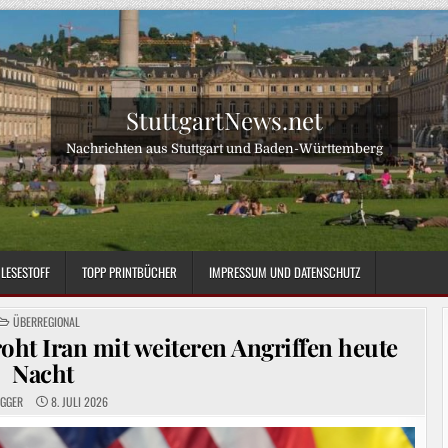
StuttgartNews.net
Nachrichten aus Stuttgart und Baden-Württemberg
LESESTOFF
TOPP PRINTBÜCHER
IMPRESSUM UND DATENSCHUTZ
POSTED
ÜBERREGIONAL
IN
oht Iran mit weiteren Angriffen heute
Nacht
OGGER
8. JULI 2026