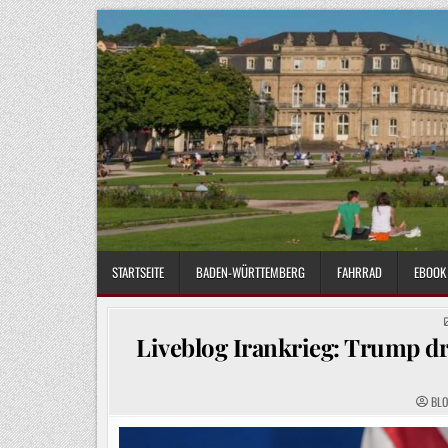
Skip
to
content
STARTSEITE
BADEN-WÜRTTEMBERG
FAHRRAD
EBOOK 
Liveblog Irankrieg: Trump dr
BL