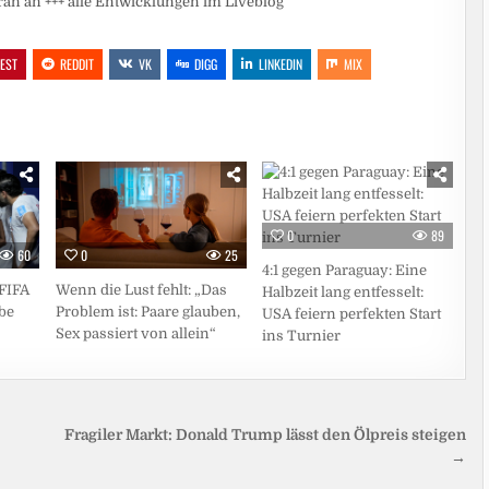
ran an +++ alle Entwicklungen im Liveblog
REST
REDDIT
VK
DIGG
LINKEDIN
MIX
0
89
60
0
25
4:1 gegen Paraguay: Eine
 FIFA
Wenn die Lust fehlt: „Das
Halbzeit lang entfesselt:
abe
Problem ist: Paare glauben,
USA feiern perfekten Start
Sex passiert von allein“
ins Turnier
Fragiler Markt: Donald Trump lässt den Ölpreis steigen
→