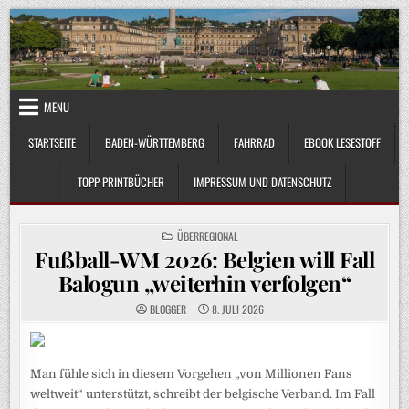
Skip
to
content
MENU
STARTSEITE
BADEN-WÜRTTEMBERG
FAHRRAD
EBOOK LESESTOFF
TOPP PRINTBÜCHER
IMPRESSUM UND DATENSCHUTZ
POSTED
ÜBERREGIONAL
IN
Fußball-WM 2026: Belgien will Fall
Balogun „weiterhin verfolgen“
BLOGGER
8. JULI 2026
Man fühle sich in diesem Vorgehen „von Millionen Fans
weltweit“ unterstützt, schreibt der belgische Verband. Im Fall