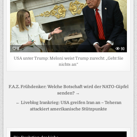
0
90
USA unter Trump: Meloni weist Trump zurecht: „Geht Sie
nichts an“
Beitragsnavigation
F.A.Z. Frühdenker: Welche Botschaft wird der NATO-Gipfel
senden? →
← Liveblog Irankrieg: USA greifen Iran an – Teheran
attackiert amerikanische Stützpunkte