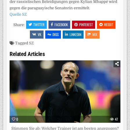
der rassistischen Beleidigungen gegen Kylian Mbappé wird
gegen die paraguayische Senatorin ermittelt.
Quelle SZ
TWITTER
FACEBOOK
PINTEREST
REDDIT
Share:
VK
DIGG
LINKEDIN
MIX
Tagged
SZ
Related Articles
0
47
Stimmen Sie ab: Welcher Trainer ist am besten angezogen?